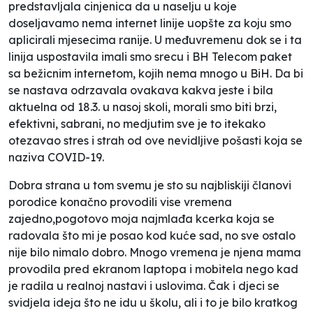
predstavljala cinjenica da u naselju u koje
doseljavamo nema internet linije uopšte za koju smo
aplicirali mjesecima ranije. U međuvremenu dok se i ta
linija uspostavila imali smo srecu i BH Telecom paket
sa bežicnim internetom, kojih nema mnogo u BiH. Da bi
se nastava odrzavala ovakava kakva jeste i bila
aktuelna od 18.3. u nasoj skoli, morali smo biti brzi,
efektivni, sabrani, no medjutim sve je to itekako
otezavao stres i strah od ove nevidljive pošasti koja se
naziva COVID-19.
Dobra strana u tom svemu je sto su najbliskiji članovi
porodice konačno provodili vise vremena
zajedno,pogotovo moja najmlađa kcerka koja se
radovala što mi je posao kod kuće sad, no sve ostalo
nije bilo nimalo dobro. Mnogo vremena je njena mama
provodila pred ekranom laptopa i mobitela nego kad
je radila u realnoj nastavi i uslovima. Čak i djeci se
svidjela ideja što ne idu u školu, ali i to je bilo kratkog