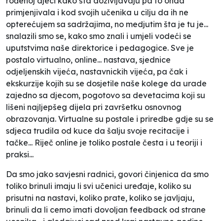
rođenoj djeci kako šta doživljavaju pa to onda
primjenjivala i kod svojih učenika u cilju da ih ne
opterećujem sa sadržajima, no medjutim šta je tu je...
snalazili smo se, kako smo znali i umjeli vodeći se
uputstvima naše direktorice i pedagogice. Sve je
postalo virtualno, online... nastava, sjednice
odjeljenskih vijeća, nastavnickih vijeća, pa čak i
ekskurzije kojih su se dosjetile naše kolege da urade
zajedno sa djecom, pogotovo sa devetacima koji su
lišeni najljepšeg dijela pri završetku osnovnog
obrazovanja. Virtualne su postale i priredbe gdje su se
sdjeca trudila od kuce da šalju svoje recitacije i
tačke... Riječ online je toliko postale česta i u teoriji i
praksi...
Da smo jako savjesni radnici, govori činjenica da smo
toliko brinuli imaju li svi učenici uređaje, koliko su
prisutni na nastavi, koliko prate, koliko se javljaju,
brinuli da li cemo imati dovoljan feedback od strane