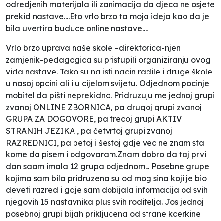
odredjenih materijala ili zanimacija da djeca ne osjete
prekid nastave....Eto vrlo brzo ta moja ideja kao da je
bila uvertira buduce online nastave....
Vrlo brzo uprava naše skole –direktorica-njen
zamjenik-pedagogica su pristupili organiziranju ovog
vida nastave. Tako su na isti nacin radile i druge škole
u nasoj opcini ali i u cijelom svijetu. Odjednom pocinje
mobitel da pišti neprekidno. Pridruzuju me jednoj grupi
zvanoj ONLINE ZBORNICA, pa drugoj grupi zvanoj
GRUPA ZA DOGOVORE, pa trecoj grupi AKTIV
STRANIH JEZIKA , pa četvrtoj grupi zvanoj
RAZREDNICI, pa petoj i šestoj gdje vec ne znam sta
kome da pisem i odgovaram.Znam dobro da taj prvi
dan saam imala 12 grupa odjednom... Posebne grupe
kojima sam bila pridruzena su od mog sina koji je bio
deveti razred i gdje sam dobijala informacija od svih
njegovih 15 nastavnika plus svih roditelja. Jos jednoj
posebnoj grupi bijah prikljucena od strane kcerkine