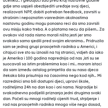
ucenika... i gledajuci sad pred kraj nastavne godine
gdje smo uspjeli obezbjediti uređaje svoj djeci,
realizovati NPP, dobiti potreban feedback, zavrsiti u
strašnim i nepoznatim vanrednim okolnostima
nastavnu godinu mogu ponosno reci da smo zavrsili
ovu misiju kako treba. A o platama necu da pišem... Za
ovakav vid rada nismo morali ništa jesti jer smo
svakako samo sjedili pred svojim ekranima... Pridruzila
sam se jednoj grupi prosvjetnih radnika u Americi, i
citajuci sve sto su iznosili na toj stranici, vidjeh da iako
je Amerika i 100 godina naprednija od nas ,isti su se
suocavali sa istim problemima kao i mi... moram istaci
da sam između ostalog primjetila da su nasa djeca
itekako bila prisutnija na časovima nego kod njih... Mi
razrednici smo bili dostupni djeci, upravi škole,
roditeljima 24h na dan kao i oni nama. Najradije bi
svakodnevno podijelili priznanja jedni drugima svaki
dan. Počeli su mnogi roditelji cijeniti trud, strpljenje i
rad nas prosvjetnih radnika mnogo više nego dosad,