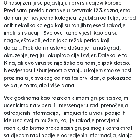
U nasoj zemlji se pojavljuju i prvi slucajevi korone...
Pred sami prekid nastave u cetvrtak 12.3. saznajemo
da nam je i jos jedna kolegica izgubila roditelja, pored
onih nekoliko kolega koji su ranijih mjeseci takodje
imali isti slucaj.... Sve ove tuzne vijesti kao da su
nagovještavali jedan jako težak period koji
dolazi....Prekidom nastave došao je i u naš grad,
okruzenje, regiju i okupirao cijeli svijet. Daleko je ta
Kina, ali evo virus se nije šalio pa nam je ipak dosao.
Nesvjesnost i zbunjenost o stanju u kojem smo se nasli
prozimala je svakog od nas taj prvi dan, a pokazace
se da je to trajalo i više dana.
Vec godinama kao razrednik imam grupe sa svojim
ucenicima na viberu ili messengeru radi prenošenja
odredjenih informacija, i imajuci to u vidu podijelih
ideju sa svojim mužem, koji je takodje prosvjetni
radnik, da bismo preko nasih grupa mogli kontaktirati
sa djecom radi podjele odredjenih informacija, slanja