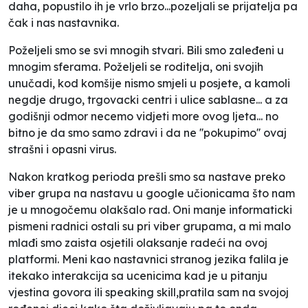
daha, popustilo ih je vrlo brzo...pozeljali se prijatelja pa
čak i nas nastavnika.
Poželjeli smo se svi mnogih stvari. Bili smo zaleđeni u
mnogim sferama. Poželjeli se roditelja, oni svojih
unučadi, kod komšije nismo smjeli u posjete, a kamoli
negdje drugo, trgovacki centri i ulice sablasne... a za
godišnji odmor necemo vidjeti more ovog ljeta... no
bitno je da smo samo zdravi i da ne ''pokupimo'' ovaj
strašni i opasni virus.
Nakon kratkog perioda prešli smo sa nastave preko
viber grupa na nastavu u google učionicama što nam
je u mnogočemu olakšalo rad. Oni manje informaticki
pismeni radnici ostali su pri viber grupama, a mi malo
mlađi smo zaista osjetili olaksanje radeći na ovoj
platformi. Meni kao nastavnici stranog jezika falila je
itekako interakcija sa ucenicima kad je u pitanju
vjestina govora ili speaking skill,pratila sam na svojoj