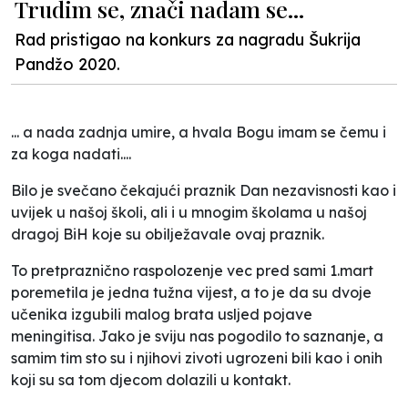
Trudim se, znači nadam se...
Rad pristigao na konkurs za nagradu Šukrija
Pandžo 2020.
... a nada zadnja umire, a hvala Bogu imam se čemu i
za koga nadati....
Bilo je svečano čekajući praznik Dan nezavisnosti kao i
uvijek u našoj školi, ali i u mnogim školama u našoj
dragoj BiH koje su obilježavale ovaj praznik.
To pretpraznično raspolozenje vec pred sami 1.mart
poremetila je jedna tužna vijest, a to je da su dvoje
učenika izgubili malog brata usljed pojave
meningitisa. Jako je sviju nas pogodilo to saznanje, a
samim tim sto su i njihovi zivoti ugrozeni bili kao i onih
koji su sa tom djecom dolazili u kontakt.