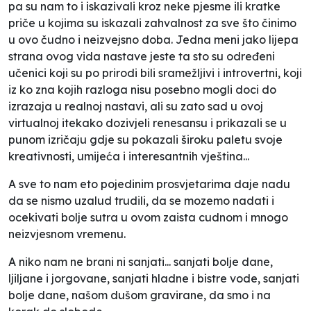
pa su nam to i iskazivali kroz neke pjesme ili kratke
priče u kojima su iskazali zahvalnost za sve što činimo
u ovo čudno i neizvejsno doba. Jedna meni jako lijepa
strana ovog vida nastave jeste ta sto su određeni
učenici koji su po prirodi bili sramežljivi i introvertni, koji
iz ko zna kojih razloga nisu posebno mogli doci do
izrazaja u realnoj nastavi, ali su zato sad u ovoj
virtualnoj itekako dozivjeli renesansu i prikazali se u
punom izričaju gdje su pokazali široku paletu svoje
kreativnosti, umijeća i interesantnih vještina...
A sve to nam eto pojedinim prosvjetarima daje nadu
da se nismo uzalud trudili, da se mozemo nadati i
ocekivati bolje sutra u ovom zaista cudnom i mnogo
neizvjesnom vremenu.
A niko nam ne brani ni sanjati... sanjati bolje dane,
ljiljane i jorgovane, sanjati hladne i bistre vode, sanjati
bolje dane, našom dušom gravirane, da smo i na