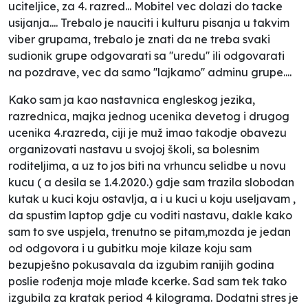
uciteljice, za 4. razred... Mobitel vec dolazi do tacke
usijanja.... Trebalo je nauciti i kulturu pisanja u takvim
viber grupama, trebalo je znati da ne treba svaki
sudionik grupe odgovarati sa ''uredu'' ili odgovarati
na pozdrave, vec da samo ''lajkamo'' adminu grupe....
Kako sam ja kao nastavnica engleskog jezika,
razrednica, majka jednog ucenika devetog i drugog
ucenika 4.razreda, ciji je muž imao takodje obavezu
organizovati nastavu u svojoj školi, sa bolesnim
roditeljima, a uz to jos biti na vrhuncu selidbe u novu
kucu ( a desila se 1.4.2020.) gdje sam trazila slobodan
kutak u kuci koju ostavlja, a i u kuci u koju useljavam ,
da spustim laptop gdje cu voditi nastavu, dakle kako
sam to sve uspjela, trenutno se pitam,mozda je jedan
od odgovora i u gubitku moje kilaze koju sam
bezupješno pokusavala da izgubim ranijih godina
poslie rođenja moje mlađe kcerke. Sad sam tek tako
izgubila za kratak period 4 kilograma. Dodatni stres je