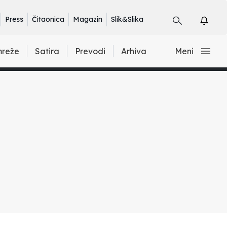
Press
Čitaonica
Magazin
Slik&Slika
mreže
Satira
Prevodi
Arhiva
Meni