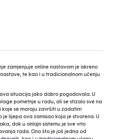
nje zamjenjuje online nastavom je iskreno
-nastave, te kao i u tradicionalnom učenju
 ova situacija jako dobro pogodovala. U
lage pometnje u radu, ali se stizalo sve na
koje se moraju završiti u zadatim
 je lijepa ova zamisao koja je stvorena. U
ka, dok u onlajn sistemu je sve vrlo
avanja rada. Ono što je još jedna od
i dnevnik, kao i u tradicionalnom učenju