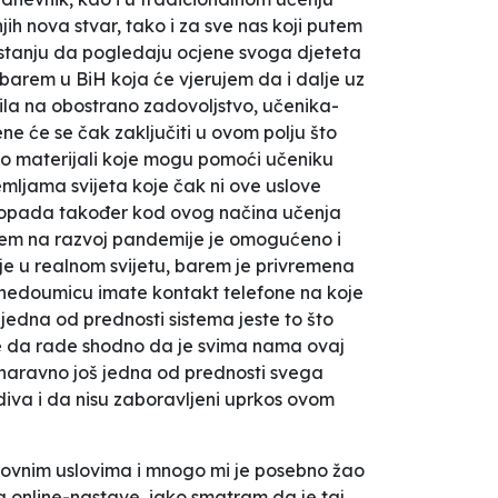
h nova stvar, tako i za sve nas koji putem
u stanju da pogledaju ocjene svoga djeteta
barem u BiH koja će vjerujem da i dalje uz
ila na obostrano zadovoljstvo, učenika-
e će se čak zaključiti u ovom polju što
sno materijali koje mogu pomoći učeniku
mljama svijeta koje čak ni ove uslove
 dopada također kod ovog načina učenja
icajem na razvoj pandemije je omogućeno i
e u realnom svijetu, barem je privremena
ili nedoumicu imate kontakt telefone na koje
jedna od prednosti sistema jeste to što
le da rade shodno da je svima nama ovaj
I naravno još jedna od prednosti svega
iva i da nisu zaboravljeni uprkos ovom
edovnim uslovima i mnogo mi je posebno žao
a online-nastave, iako smatram da je taj