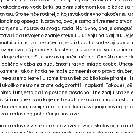
akodnevno vode bitku sa ovim sistemom koji je kako za nji
vaju. Što se tiče roditelja koji svakodnevno također su 
cionalnog opsega. Naravno, ovo je samo privremena stvar 
e promjene u nastavku svoga rada. Naravno, ona je omoguć
avu i da usvojeno znanje steknu u učenju na daljinu. Ocjen
rmalni primjer online-učenja jesu i dodatni sadežaji odno
kažem ovo još jedna velika stvar, u usporedbi sa drugim ze
i koje obezbjeđuju sav ovaj način učenja. Ono što mi se
eni je odlična vježba za budućnost i razvoj mlade osobe. Ut
kamere, iako nikada ne može zamijeniti ono pravo druženj
line-sistema jeste i u tome što uvijek za bilo koje pitanje 
oliko nešto ne znate odgovoriti ili napisati. Također još 
onima i umjesto da im postane dosadno ili ne znaju šta že
rošiti na one stvari koje će trebati nekada u budućnosti. 
 barem onaj osmijeh na licu prilikom usvajanja novog grad
stavak redovnog pohađanja nastave.
larac redovne vrste i da sam završio svoje školovanje u r
ne i srednje škole svoju matursku proslavu slave u uslovim