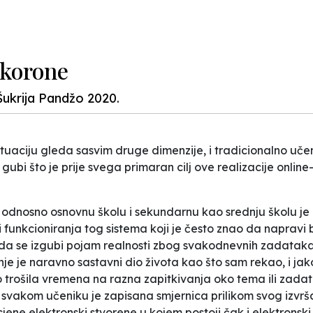
 korone
Šukrija Pandžo 2020.
ituaciju gleda sasvim druge dimenzije, i tradicionalno uče
bi što je prije svega primaran cilj ove realizacije online
odnosno osnovnu školu i sekundarnu kao srednju školu je
 funkcioniranja tog sistema koji je često znao da napravi b
 da se izgubi pojam realnosti zbog svakodnevnih zadataka 
je je naravno sastavni dio života kao što sam rekao, i jako
trošila vremena na razna zapitkivanja oko tema ili zadata
a svakom učeniku je zapisana smjernica prilikom svog izvrš
cjene elektronski stvorene u kojem postoji čak i elektronsk