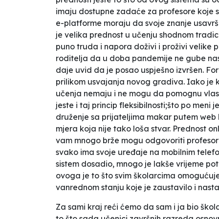
imaju dostupne zadaće za profesore koje sv
e-platforme moraju da svoje znanje usavrša
je velika prednost u učenju shodnom tradi
puno truda i napora doživi i proživi velik
roditelja da u doba pandemije ne gube nast
daje uvid da je posao uspješno izvršen. Fo
prilikom usvajanja novog gradiva. Iako je 
učenja nemaju i ne mogu da pomognu vlast
jeste i taj princip fleksibilnosti;što po m
druženje sa prijateljima makar putem web 
mjera koja nije tako loša stvar. Prednost on
vam mnogo brže mogu odgovoriti profesori uk
svako ima svoje uređaje na mobilnim telef
sistem dosadio, mnogo je lakše vrijeme pot
ovoga je to što svim školarcima omogućuje
vanrednom stanju koje je zaustavilo i na
Za sami kraj reći ćemo da sam i ja bio ško
to što sada učenici završnih razreda osnov