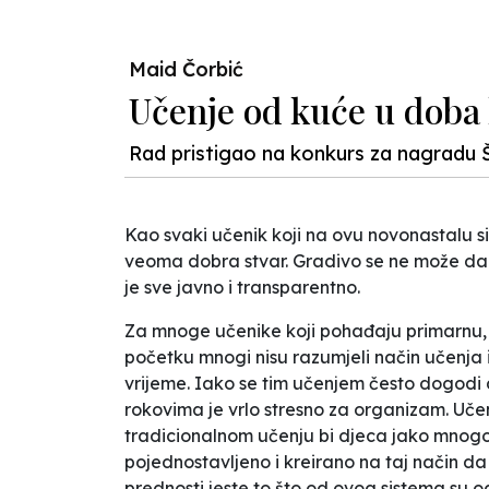
Maid Čorbić
Učenje od kuće u doba
Rad pristigao na konkurs za nagradu 
Kao svaki učenik koji na ovu novonastalu s
veoma dobra stvar. Gradivo se ne može da gu
je sve javno i transparentno.
Za mnoge učenike koji pohađaju primarnu, 
početku mnogi nisu razumjeli način učenja i
vrijeme. Iako se tim učenjem često dogodi
rokovima je vrlo stresno za organizam. Učen
tradicionalnom učenju bi djeca jako mnogo 
pojednostavljeno i kreirano na taj način d
prednosti jeste to što od ovog sistema su o