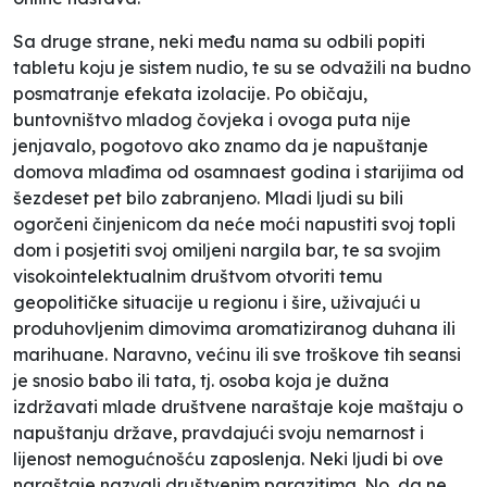
Sa druge strane, neki među nama su odbili popiti
tabletu koju je sistem nudio, te su se odvažili na budno
posmatranje efekata izolacije. Po običaju,
buntovništvo mladog čovjeka i ovoga puta nije
jenjavalo, pogotovo ako znamo da je napuštanje
domova mlađima od osamnaest godina i starijima od
šezdeset pet bilo zabranjeno. Mladi ljudi su bili
ogorčeni činjenicom da neće moći napustiti svoj topli
dom i posjetiti svoj omiljeni nargila bar, te sa svojim
visokointelektualnim društvom otvoriti temu
geopolitičke situacije u regionu i šire, uživajući u
produhovljenim dimovima aromatiziranog duhana ili
marihuane. Naravno, većinu ili sve troškove tih seansi
je snosio babo ili tata, tj. osoba koja je dužna
izdržavati mlade društvene naraštaje koje maštaju o
napuštanju države, pravdajući svoju nemarnost i
lijenost nemogućnošću zaposlenja. Neki ljudi bi ove
naraštaje nazvali društvenim parazitima. No, da ne