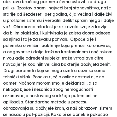
ubistava bračnog partnera ćemo ostaviti za drugu
priliku. Izostavio sam i najveći broj stanovništva, naše
starije od šezdeset i pet godina, čija većina i dalje živi
u prošlome sistemu i verbalni delikt spram njega i dalje
važi. Ohrabrena mladost je rizikovala svoje zdravlje
da bi im olakšala, i kultivisala je zaista dobre odnose
sa njima i to je za svaku pohvalu. Otpočelo je i
polemika o veličini bakterije koja prenosi koronavirus,
a odgovor se i dalje traži na kantonalnom i općinskom
nivou gdje određeni subjekti traže vrtoglave cifre
novca jer je kod njih veličina bakterije doživjela zenit.
Drugi parametri koji se mogu uzeti u obzir su samo
tehnički višak. Poneka riječ o online nastavi nije na
odmet. Noćnom morom smo je deklarisali, a za
nekoga bješe i nesanica zbog nemogućnosti
rezonovanja nastavnog sadržaja putem online
aplikacija. Standardne metode u procesu
obrazovanja su doživjele krah, a naš obrazovni sistem
se našao u pat-poziciji. Kako bi se donekle pokušao