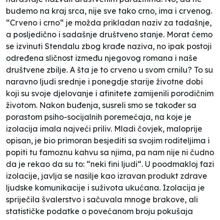
budemo na kraj srca, nije sve tako crno, ima i crvenog.
“Crveno i crno“ je možda prikladan naziv za tadašnje,
a posljedično i sadašnje društveno stanje. Morat ćemo
se izvinuti Stendalu zbog krađe naziva, no ipak postoji
određena sličnost između njegovog romana i naše
društvene zbilje. A šta je to crveno u svom crnilu? To su
naravno ljudi srednje i ponegdje starije životne dobi
koji su svoje djelovanje i afinitete zamijenili porodičnim
životom. Nakon buđenja, susreli smo se također sa
porastom psiho-socijalnih poremećaja, na koje je
izolacija imala najveći priliv. Mladi čovjek, maloprije
opisan, je bio primoran besjediti sa svojim roditeljima i
popiti tu famoznu kahvu sa njima, pa nam nije ni čudno
da je rekao da su to: “neki fini ljudi“. U poodmakloj fazi
izolacije, javlja se nasilje kao izravan produkt zdrave
ljudske komunikacije i suživota ukućana. Izolacija je
spriječila švalerstvo i sačuvala mnoge brakove, ali
statističke podatke o povećanom broju pokušaja