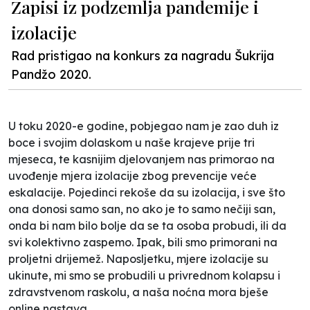
Zapisi iz podzemlja pandemije i
izolacije
Rad pristigao na konkurs za nagradu Šukrija
Pandžo 2020.
U toku 2020-e godine, pobjegao nam je zao duh iz
boce i svojim dolaskom u naše krajeve prije tri
mjeseca, te kasnijim djelovanjem nas primorao na
uvođenje mjera izolacije zbog prevencije veće
eskalacije. Pojedinci rekoše da su izolacija, i sve što
ona donosi samo san, no ako je to samo nečiji san,
onda bi nam bilo bolje da se ta osoba probudi, ili da
svi kolektivno zaspemo. Ipak, bili smo primorani na
proljetni drijemež. Naposljetku, mjere izolacije su
ukinute, mi smo se probudili u privrednom kolapsu i
zdravstvenom raskolu, a naša noćna mora bješe
online nastava.