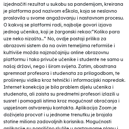
izjednačiti rezultat u sukobu sa pandemijom, kreirana
je platforma pod nazivom
eŠkola
, koja se neslavno
proslavila u svome angažovanju i nastavnom procesu.
O kakvoj se platformi radi, najbolje govori izjava
jednog učenika, koji je žargonski rekao:“Koliko para
uze neko nizašta...“ No, ovdje postoji prilika za
obrazovni sistem da na ovim temeljima reformiše i
kultiviše možda najznačajniju online obrazovnu
platformu i tako privuče učenike i studente ne samo u
našoj državi, nego i širom svijeta. Zatim, obostrana
spremnost profesora i studenata za prilagodbom, te
proširenju vidika kroz tehnički i informacijski napredak.
Internet konekcija je bila problem dijelu učenika i
studenata, ali zaista su predmetni profesori izlazili u
susret i pomagali istima kroz mogućnost obraćanja i
uspješnom ostvarenju kontakta. Aplikacija
Zoom
je
doživjela procvat i u jednome trenutku je brojala
stotine miliona zadovoljnih korisnika. Mogućnosti
aplikacije su poprilično služile u nastavnome planu i