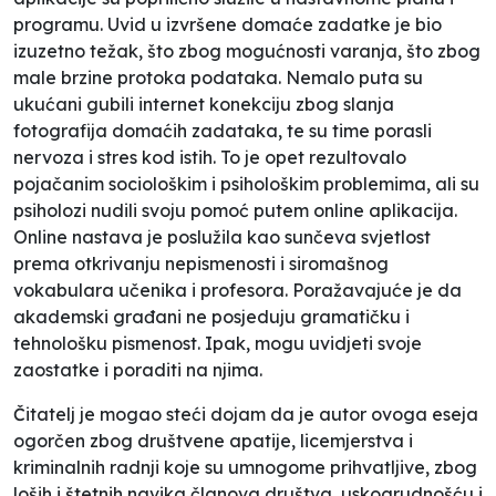
programu. Uvid u izvršene domaće zadatke je bio
izuzetno težak, što zbog mogućnosti varanja, što zbog
male brzine protoka podataka. Nemalo puta su
ukućani gubili internet konekciju zbog slanja
fotografija domaćih zadataka, te su time porasli
nervoza i stres kod istih. To je opet rezultovalo
pojačanim sociološkim i psihološkim problemima, ali su
psiholozi nudili svoju pomoć putem online aplikacija.
Online nastava je poslužila kao sunčeva svjetlost
prema otkrivanju nepismenosti i siromašnog
vokabulara učenika i profesora. Poražavajuće je da
akademski građani ne posjeduju gramatičku i
tehnološku pismenost. Ipak, mogu uvidjeti svoje
zaostatke i poraditi na njima.
Čitatelj je mogao steći dojam da je autor ovoga eseja
ogorčen zbog društvene apatije, licemjerstva i
kriminalnih radnji koje su umnogome prihvatljive, zbog
loših i štetnih navika članova društva, uskogrudnošću i