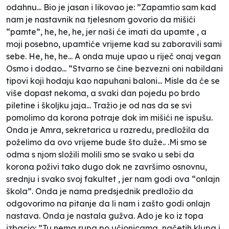
odahnu... Bio je jasan i likovao je: ”Zapamtio sam kad
nam je nastavnik na tjelesnom govorio da mišići
“pamte”, he, he, he, jer naši će imati da upamte , a
moji posebno, upamtiće vrijeme kad su zaboravili sami
sebe. He, he, he... A onda muje upao u riječ onaj vegan
Osmo i dodao... “Stvarno se čine bezvezni oni nabildani
tipovi koji hodaju kao napuhani baloni... Misle da će se
više dopast nekoma, a svaki dan pojedu po brdo
piletine i školjku jaja... Tražio je od nas da se svi
pomolimo da korona potraje dok im mišići ne ispušu.
Onda je Amra, sekretarica u razredu, predložila da
poželimo da ovo vrijeme bude što duže.. .Mi smo se
odma s njom složili molili smo se svako u sebi da
korona poživi tako dugo dok ne završimo osnovnu,
srednju i svako svoj fakultet , jer nam godi ova “onlajn
škola”. Onda je nama predsjednik predložio da
odgovorimo na pitanje da li nam i zašto godi onlajn
nastava. Onda je nastala gužva. Ado je ko iz topa
izbacio: ”Tu nema rupa po učionicama, načetih klupa i