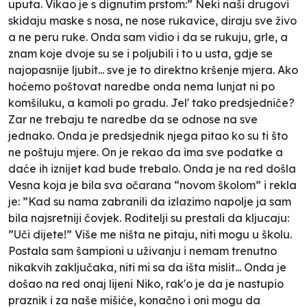
uputa. Vikao je s dignutim prstom:” Neki naši drugovi
skidaju maske s nosa, ne nose rukavice, diraju sve živo
a ne peru ruke. Onda sam vidio i da se rukuju, grle, a
znam koje dvoje su se i poljubili i to u usta, gdje se
najopasnije ljubit... sve je to direktno kršenje mjera. Ako
hoćemo poštovat naredbe onda nema lunjat ni po
komšiluku, a kamoli po gradu. Jel' tako predsjedniče?
Zar ne trebaju te naredbe da se odnose na sve
jednako. Onda je predsjednik njega pitao ko su ti što
ne poštuju mjere. On je rekao da ima sve podatke a
daće ih iznijet kad bude trebalo. Onda je na red došla
Vesna koja je bila sva očarana “novom školom” i rekla
je: ”Kad su nama zabranili da izlazimo napolje ja sam
bila najsretniji čovjek. Roditelji su prestali da kljucaju:
”Uči dijete!” Više me ništa ne pitaju, niti mogu u školu.
Postala sam šampioni u uživanju i nemam trenutno
nikakvih zaključaka, niti mi sa da išta mislit... Onda je
došao na red onaj lijeni Niko, rak'o je da je nastupio
praznik i za naše mišiće, konačno i oni mogu da