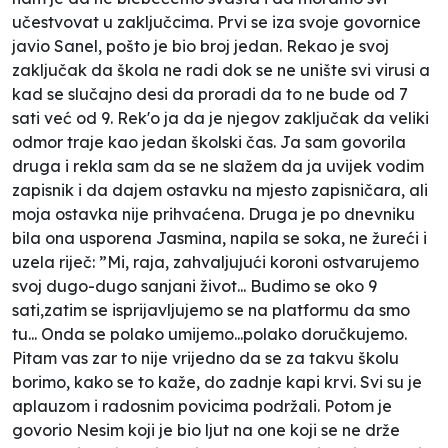
učestvovat u zaključcima. Prvi se iza svoje govornice
javio Sanel, pošto je bio broj jedan. Rekao je svoj
zaključak da škola ne radi dok se ne unište svi virusi a
kad se slučajno desi da proradi da to ne bude od 7
sati već od 9. Rek'o ja da je njegov zaključak da veliki
odmor traje kao jedan školski čas. Ja sam govorila
druga i rekla sam da se ne slažem da ja uvijek vodim
zapisnik i da dajem ostavku na mjesto zapisničara, ali
moja ostavka nije prihvaćena. Druga je po dnevniku
bila ona usporena Jasmina, napila se soka, ne žureći i
uzela riječ: ”Mi, raja, zahvaljujući koroni ostvarujemo
svoj dugo-dugo sanjani život... Budimo se oko 9
sati,zatim se isprijavljujemo se na platformu da smo
tu... Onda se polako umijemo...polako doručkujemo.
Pitam vas zar to nije vrijedno da se za takvu školu
borimo, kako se to kaže, do zadnje kapi krvi. Svi su je
aplauzom i radosnim povicima podržali. Potom je
govorio Nesim koji je bio ljut na one koji se ne drže