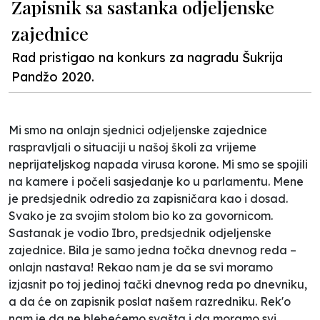
Zapisnik sa sastanka odjeljenske
zajednice
Rad pristigao na konkurs za nagradu Šukrija
Pandžo 2020.
Mi smo na onlajn sjednici odjeljenske zajednice
raspravljali o situaciji u našoj školi za vrijeme
neprijateljskog napada virusa korone. Mi smo se spojili
na kamere i počeli sasjedanje ko u parlamentu. Mene
je predsjednik odredio za zapisničara kao i dosad.
Svako je za svojim stolom bio ko za govornicom.
Sastanak je vodio Ibro, predsjednik odjeljenske
zajednice. Bila je samo jedna točka dnevnog reda –
onlajn nastava! Rekao nam je da se svi moramo
izjasnit po toj jedinoj tački dnevnog reda po dnevniku,
a da će on zapisnik poslat našem razredniku. Rek'o
nam je da ne blebećemo svašta i da moramo svi