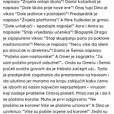
napisao: ”Živjela onlajn škola”! Damir košarkaš je
napisao “Dole škola prije nove ere”! Onaj tupi Dino je
vikao ”Dole jedinice s postoljem”! Predsjednik je
napisao ”Živjela platforma”! A Mire fudbaler je grmio:
”Dole uvlakači – ispadajte napolje!” Azra i Amra su
napisale: ”Stop vrijeđanju učenika”! Blagajnik Drago
je zajapureno vikao: ”Stop skupljanju para za poklone
nastavnicima”! Merso je napisao: ”Neću više da idem
po doručak ni direktoru”! Samo je Šemso napisao:
”Poželio sam nastavnike!” A Omer je zagrakto: ”Ja
sam poželio prijavit odsutne!”... Onda su Omeru i Šemsi
počeli svašta govorit da je trebalo začepit uši... Tada
je predsjednik zagalamio da prestanemo sa haosom i
da ušutimo jer moramo na kraju zaključiti kako ćemo
se izboriti sa našim najvećim neprijateljom – virusom
koji zadaje probleme čitavoj planeti. Pitao nas je i da li
se plašimo korone. Muho je prvi odgovorio: ”Ne
plašimo se korone! Više se plašimo učionice” A Dino je
uzviknuo: ”Više su pobile ocjene od korone!” Jedni su