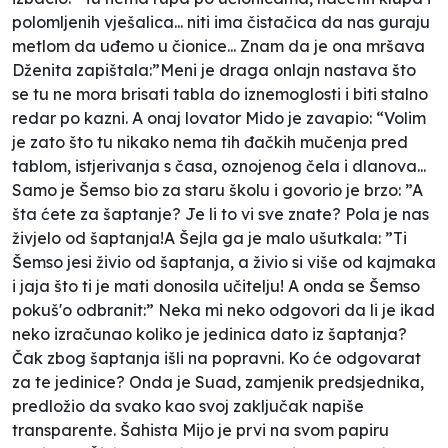
polomljenih vješalica... niti ima čistačica da nas guraju
metlom da uđemo u čionice... Znam da je ona mršava
Dženita zapištala:”Meni je draga onlajn nastava što
se tu ne mora brisati tabla do iznemoglosti i biti stalno
redar po kazni. A onaj lovator Mido je zavapio: “Volim
je zato što tu nikako nema tih đačkih mučenja pred
tablom, istjerivanja s časa, oznojenog čela i dlanova...
Samo je Šemso bio za staru školu i govorio je brzo: ”A
šta ćete za šaptanje? Je li to vi sve znate? Pola je nas
živjelo od šaptanja!A Šejla ga je malo ušutkala: ”Ti
Šemso jesi živio od šaptanja, a živio si više od kajmaka
i jaja što ti je mati donosila učitelju! A onda se Šemso
pokuš'o odbranit:” Neka mi neko odgovori da li je ikad
neko izračunao koliko je jedinica dato iz šaptanja?
Čak zbog šaptanja išli na popravni. Ko će odgovarat
za te jedinice? Onda je Suad, zamjenik predsjednika,
predložio da svako kao svoj zaključak napiše
transparente. Šahista Mijo je prvi na svom papiru