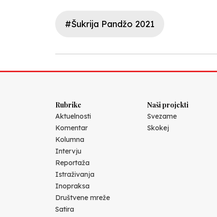
#Šukrija Pandžo 2021
Rubrike
Naši projekti
Aktuelnosti
Svezame
Komentar
Skokej
Kolumna
Intervju
Reportaža
Istraživanja
Inopraksa
Društvene mreže
Satira