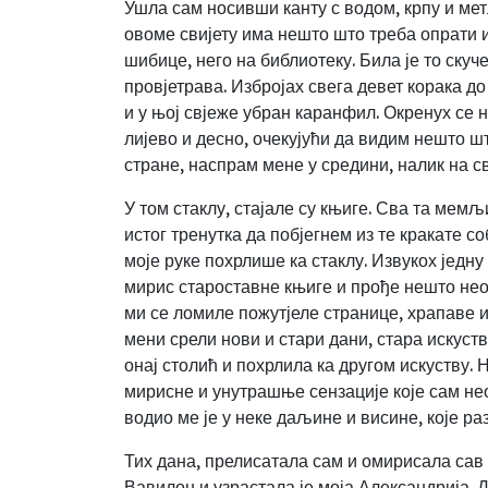
Ушла сам носивши канту с водом, крпу и метл
овоме свијету има нешто што треба опрати и 
шибице, него на библиотеку. Била је то скуч
провјетрава. Избројах свега девет корака до
и у њој свјеже убран каранфил. Окренух се н
лијево и десно, очекујући да видим нешто шт
стране, наспрам мене у средини, налик на св
У том стаклу, стајале су књиге. Сва та ме
истог тренутка да побјегнем из те кракате со
моје руке похрлише ка стаклу. Извукох једну
мирис староставне књиге и прође нешто необј
ми се ломиле пожутјеле странице, храпаве и 
мени срели нови и стари дани, стара искуст
онај столић и похрлила ка другом искуству. 
мирисне и унутрашње сензације које сам нео
водио ме је у неке даљине и висине, које р
Тих дана, прелисатала сам и омирисала сав 
Вавилон и узрастала је моја Александрија. Д