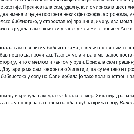
аве хартије. Прелисатала сам, удахнула и омирисала шест хи
удна имена и чудне портрете неких филозофа, астронома, ма
олске библиотеке, у староставној прашини, имеђу два мемљи
а, сједила сам с књигом у заносу који ме је носио у Алек
штала сам о великим библиотекама, о величанственим конс
бар нешто да прочитам. Тако су моја игра и мој занос постај
сторију, и то с метлом и кантом у руци. Брисала сам праш
. Другарицама сам говорила о Хипатији, па су ме тако и про
библиотека у селу на Сави добила је тако величанствен наз
колу и кренула сам даље. Остала је моја Хипатија, раском
.. Ја сам понијела са собом на оба плућна крила своју
Вавил