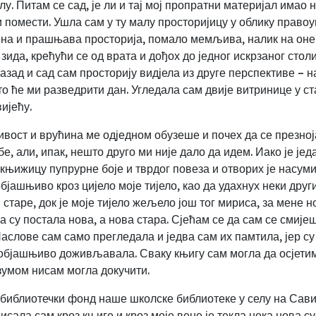
у. Питам се сад, је ли и тај мој пропратни материјал имао 
помести. Ушла сам у ту малу просторијицу у облику правоуг
ена и прашњава просторија, помало мемљива, налик на оне т
 зида, крећући се од врата и дођох до једног искрзаног стол
азад и сад сам просторију видјела из друге перспективе – н
о ће ми разведрити дан. Угледала сам двије витринице у стак
ијећу.
мљивост и врућина ме одједном обузеше и почех да се през
бе, али, ипак, нешто друго ми није дало да идем. Иако је је
 књижицу пупрурне боје и тврдог повеза и отворих је насуми
ашњиво кроз цијело моје тијело, као да удахнух неки други д
старе, док је моје тијело жељело још тог мириса, за мене но
ва су постала нова, а нова стара. Сјећам се да сам се смиј
Наслове сам само прегледала и једва сам их памтила, јер су
бјашњиво доживљавала. Сваку књигу сам могла да осјетим т
азумом нисам могла докучити.
библиотечки фонд наше школске библиотеке у селу на Сави.
исала сам кроз књиге и кроз моје вене је текла нека нова с