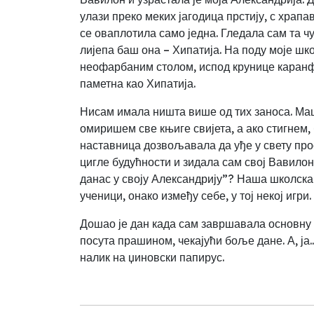
улази преко меких јагодица прстију, с храп
се оваплотила само једна. Гледала сам та ч
лијепа баш она – Хипатија. На поду моје шк
неофарбаним столом, испод крунице каранфил
паметна као Хипатија.
Нисам имала ништа више од тих заноса. Ма
омиришем све књиге свијета, а ако стигнем, 
наставница дозвољавала да уђе у свету про
цигле будућности и зидала сам свој Вавилон
данас у своју Александрију”? Наша школска 
ученици, онако између себе, у тој некој игри.
Дошао је дан када сам завршавала основну ш
посута прашином, чекајући боље дане. А, ја.
налик на џиновски папирус.