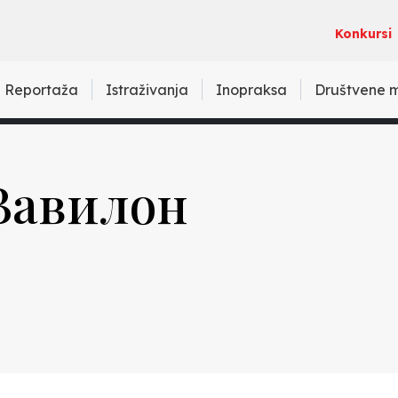
Konkursi
Reportaža
Istraživanja
Inopraksa
Društvene 
Вавилон