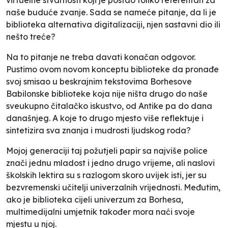
naše buduće zvanje. Sada se nameće pitanje, da li je
biblioteka alternativa digitalizaciji, njen sastavni dio ili
nešto treće?
Na to pitanje ne treba davati konačan odgovor.
Pustimo ovom novom konceptu biblioteke da pronađe
svoj smisao u beskrajnim tekstovima Borhesove
Babilonske biblioteke koja nije ništa drugo do naše
sveukupno čitalačko iskustvo, od Antike pa do dana
današnjeg. A koje to drugo mjesto više reflektuje i
sintetizira sva znanja i mudrosti ljudskog roda?
Mojoj generaciji taj požutjeli papir sa najviše police
znači jednu mladost i jedno drugo vrijeme, ali naslovi
školskih lektira su s razlogom skoro uvijek isti, jer su
bezvremenski učitelji univerzalnih vrijednosti. Međutim,
ako je biblioteka cijeli univerzum za Borhesa,
multimedijalni umjetnik također mora naći svoje
mjestu u njoj.