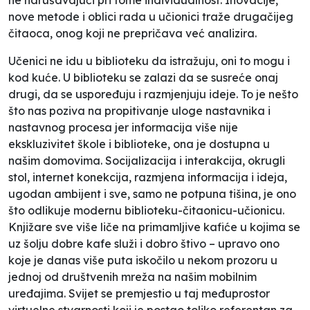
nove metode i oblici rada u učionici traže drugačijeg
čitaoca, onog koji ne prepričava već analizira.
Učenici ne idu u biblioteku da istražuju, oni to mogu i
kod kuće. U biblioteku se zalazi da se susreće onaj
drugi, da se uspoređuju i razmjenjuju ideje. To je nešto
što nas poziva na propitivanje uloge nastavnika i
nastavnog procesa jer informacija više nije
ekskluzivitet škole i biblioteke, ona je dostupna u
našim domovima. Socijalizacija i interakcija, okrugli
stol, internet konekcija, razmjena informacija i ideja,
ugodan ambijent i sve, samo ne potpuna tišina, je ono
što odlikuje modernu biblioteku-čitaonicu-učionicu.
Knjižare sve više liče na primamljive kafiće u kojima se
uz šolju dobre kafe služi i dobro štivo – upravo ono
koje je danas više puta iskočilo u nekom prozoru u
jednoj od društvenih mreža na našim mobilnim
uređajima. Svijet se premjestio u taj međuprostor
virtuelne stvarnosti koji je postao toliko referentan za