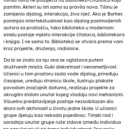
pamtim. Akteri su isti samo su pravila nova. Tišinu je
zamijenio dijalog, interakcija, živa riječ. Ako je Borhes
pominjao intertekstualnost kao dijalog postmodernih
autora sa prošlošću, tako biblioteka u modernom
smislu postaje mjesto interakcije čitalaca, bibliotekara
i knjiga. I ne samo to. Biblioteka se otvara prema vani
kroz projekte, druženja, radionice.
Da bi se znalo za nju ona se oglašava putem
društvenih mreža. Gubi diskretnost i nenametljivost.
Učenici u tom prostoru sada vode dijalog, priređuju
časopise, uređuju stranicu škole, ilustruju plakate
povodom značajnih datuma, realizuju projekte za
okruglim stolom unutar kojeg vladaju novi mehanizmi.
Vizuelno predstavljanje postaje nezaobilazan dio
skoro svih aktivnosti u životu jedne škole. U učionici
grupe djeluju kao nekada pojedinac. Timski rad i
saradnja unutar grupe ruše zidove između individua
ne narušavajući pri tome individualnost. Inovacije,