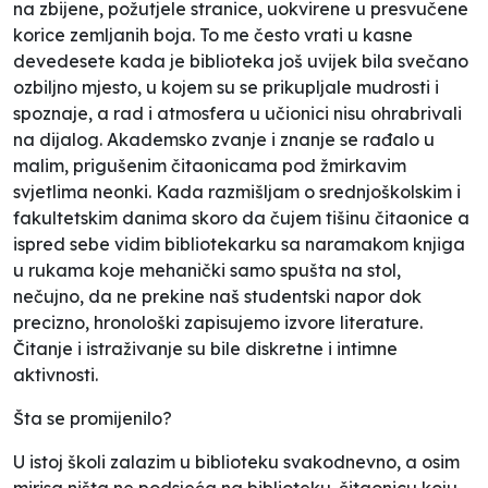
na zbijene, požutjele stranice, uokvirene u presvučene
korice zemljanih boja. To me često vrati u kasne
devedesete kada je biblioteka još uvijek bila svečano
ozbiljno mjesto, u kojem su se prikupljale mudrosti i
spoznaje, a rad i atmosfera u učionici nisu ohrabrivali
na dijalog. Akademsko zvanje i znanje se rađalo u
malim, prigušenim čitaonicama pod žmirkavim
svjetlima neonki. Kada razmišljam o srednjoškolskim i
fakultetskim danima skoro da čujem tišinu čitaonice a
ispred sebe vidim bibliotekarku sa naramakom knjiga
u rukama koje mehanički samo spušta na stol,
nečujno, da ne prekine naš studentski napor dok
precizno, hronološki zapisujemo izvore literature.
Čitanje i istraživanje su bile diskretne i intimne
aktivnosti.
Šta se promijenilo?
U istoj školi zalazim u biblioteku svakodnevno, a osim
mirisa ništa ne podsjeća na biblioteku-čitaonicu koju