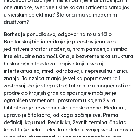
one duboke, svečane tišine kakvu zatičemo samo još
u vjerskim objektima? Šta ona ima sa modernim
društvom?
Borhes je ponudio svoj odgovor na to u priči o
Babilonskoj biblioteci koja je predstavljena kao
jedinstveni prostor značenja, hram pamćenja i simbol
intelektualne nadmoći. Ona je bezvremenska struktura
beskonačnih tekstova i zapisa koji u svojoj
intertekstualnoj mreži odražavaju nepresušnu riznicu
znanja. Ta riznica znanja je velika poput svemira i
zastrašujuća je stoga što čitalac nije u mogućnosti da
prodre do krajnjih granica spoznajne moći jer je
ograničen vremenom i prostorom u kojem živi a
biblioteka je bezvremenska i beskonačna. Međutim,
upravo je čitalac taj od koga počinje sve. Prema
definiciji koju nudi Rečnik književnih termina:
čitalac
konstituiše neki – tekst kao delo, u svojoj svesti a pošto
je on istorijski promenljiv, i delo je promenljivo kroz