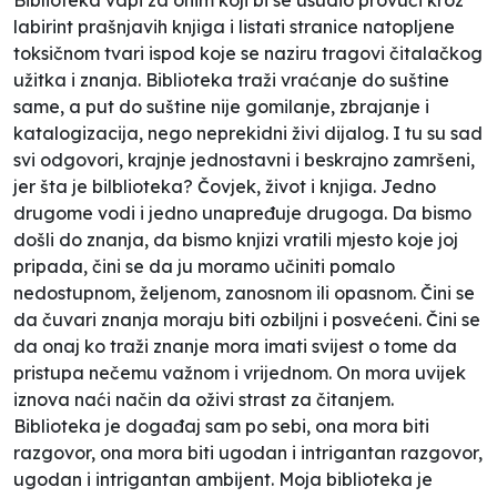
labirint prašnjavih knjiga i listati stranice natopljene
toksičnom tvari ispod koje se naziru tragovi čitalačkog
užitka i znanja. Biblioteka traži vraćanje do suštine
same, a put do suštine nije gomilanje, zbrajanje i
katalogizacija, nego neprekidni živi dijalog. I tu su sad
svi odgovori, krajnje jednostavni i beskrajno zamršeni,
jer šta je bilblioteka? Čovjek, život i knjiga. Jedno
drugome vodi i jedno unapređuje drugoga. Da bismo
došli do znanja, da bismo knjizi vratili mjesto koje joj
pripada, čini se da ju moramo učiniti pomalo
nedostupnom, željenom, zanosnom ili opasnom. Čini se
da čuvari znanja moraju biti ozbiljni i posvećeni. Čini se
da onaj ko traži znanje mora imati svijest o tome da
pristupa nečemu važnom i vrijednom. On mora uvijek
iznova naći način da oživi strast za čitanjem.
Biblioteka je događaj sam po sebi, ona mora biti
razgovor, ona mora biti ugodan i intrigantan razgovor,
ugodan i intrigantan ambijent. Moja biblioteka je