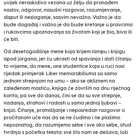
uvijek neraskidivo vezana uz želju da pronađem
naslov, odgovor, nasušni razgovor, razumijevanje,
disput ili neslaganje, sasvim nevažno. Važno je da
bude događaj i važno je da bude kretanje u pravcima
i rukavcima upoznavanja sa životom koji je bio, biva ili
će biti.
Od desetogodišnje mene koja krijem lampu i knjigu
ispod jorgana, jer ću ukrasti od spavanja i dati čitanju
to vrijeme, do mene, one studentice koja u ruci nosi
rijedak primjerak
Liber memorabiliuma
sa samo
jednom strepnjom na umu – ako se okliznem na
zaleđenom mostiću, knjiga će završiti na dnu riječnog
korita, pa sve do danas, čini se da su sve strepnje,
nadanja, strahovi i radosti u samo jednoj ljubavi –
knjizi. Čitanje, promišljanje i neposredan razgovor o
pročitanom uče nas da se ne čudimo i ne plašimo
nepoznatog, da razumijemo sebe i sve oko sebe, otud
tvrdnja s početka teksta: sve što nam se dešava, loši