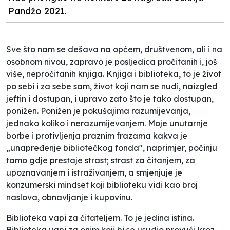
Pandžo 2021.
Sve što nam se dešava na općem, društvenom, ali i na
osobnom nivou, zapravo je posljedica pročitanih i, još
više, nepročitanih knjiga. Knjiga i biblioteka, to je život
po sebi i za sebe sam, život koji nam se nudi, naizgled
jeftin i dostupan, i upravo zato što je tako dostupan,
ponižen. Ponižen je pokušajima razumijevanja,
jednako koliko i nerazumijevanjem. Moje unutarnje
borbe i protivljenja praznim frazama kakva je
„unapređenje bibliotečkog fonda", naprimjer, počinju
tamo gdje prestaje strast; strast za čitanjem, za
upoznavanjem i istraživanjem, a smjenjuje je
konzumerski
mindset
koji biblioteku vidi kao broj
naslova, obnavljanje i kupovinu.
Biblioteka vapi za čitateljem. To je jedina istina.
Biblioteka vapi za onim koji bi se usudio provući kroz