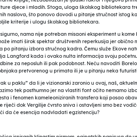
lture djece i mladih. Stoga, uloga školskog bibliotekara tr
irnih naslova, što ponovo dovodi u pitanje stručnost istog 
ile kriterije i ulogu školskog bibliotekara.
sigurno, nama nije potreban misaoni eksperiment u kome bi
ože imati širok spektar društvenih reperkusija jer obično 
o pitanju izbora stručnog kadra. Čemu služe Ekove natukni
lja
Langford
kada i ovako nulta informacija svoju početnu 
udbine za neposluh ili pak podobnost. Neću navoditi Borelo
bnjaka pretvorenog u primata ili je u pitanju neka futuris
k u paklu” da li je vizionarski zaronio u ovaj, naš, aktuel
lazimo tek posthumno jer na vlastiti font očito nemamo iz
ta i fenomen kameleoniziranih transfera koji posao obavlj
iječi dok Vergilije čvrsto sniva i ostavljeni smo bez vodič
i da će esencija nadvladati egzistenciju?
čica ispisanih klinastim pismom, egipatskih papirusa do us