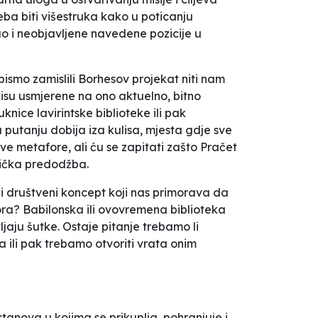
eba biti višestruka kako u poticanju
kao i neobjavljene navedene pozicije u
smo zamislili Borhesov projekat niti nam
nisu usmjerene na ono aktuelno, bitno
ce lavirintske biblioteke ili pak
putanju dobija iza kulisa, mjesta gdje sve
ve metafore, ali ću se zapitati zašto Pračet
tička predodžba.
ni društveni koncept koji nas primorava da
bora? Babilonska ili ovovremena biblioteka
aju šutke. Ostaje pitanje trebamo li
a ili pak trebamo otvoriti vrata onim
tanova u kojima se prikuplja, pohranjuje i