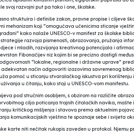
le svoj razvojni put pa tako i one, školske.
o struktuira i definiše zakon, pravne propise i ciljeve škol
vni mehanizam koji “omogućava učenicima sticanje vještina
ađani” kako nalaže UNESCO-v manifest za školske bibliotek
strategije razvoja pismenosti, obrazovanja, pružanja info
 djece i mladih, razvijanja kreativnog potencijala i afirmac
vojevrstan Fibonačijev niz kojim bi se precizno dostigli među
 i odgovornosti “lokalne, regionalne i državne uprave” p
 adekvatan način odgovoriti izazovima savremenog biblio
pruža pomoć u sticanju stvaralačkog iskustva pri korištenju
i uživanja u čitanju, kako stoji u UNESCO-vom manifestu.
eva pod stručnim osobljem, s obzirom na različite obrazov
prvobitnog cilja poticanja trajnih čitalačkih navika, mašte
ranju kritičkog mišljenja i stavova prema aktuelnim pojav
anja komunikacijskih vještina te spoznaje sebe i svijeta ok
anske karte niti nečitak rukopis zaveden u protokol. Njemu