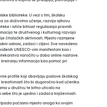
ske biblioteke. U vezi s tim, školsku
 za doživotno učenje, razvija njihovu
e i ističe bitnost regulisanja pravnih
rmacija te društvenog i kulturnog razvoja
ije čitalačkih aktivnosti. Mjesto razmjene
sobni odnosi, zadaci i ciljevi. Sve navedeno
redviđenih UNESCO-vim manifestom kao i
tekarstva naročito u doba online nastave.
 i kreiranju informacija kao pomoć pri
ne profile koji obavljaju poslove školskog
 i kreativnosti što bi dugoročno kod učenika
ama u društvu te bitno uticalo na
o sebe što je ujedno i zadaća književnosti.
 pripada počasno mjesto onoga ko svojim