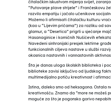
čitalačkim iskustvom mijenja svijet, zaranj
“Putovanje plave strijele” i Frančeskovu žel
razvilo empatiju i jačalo učenikove socijal
Možemo li afirmisati čitalačku kulturu vrać
(kao u “Lijevim pričama”) za razliku od sa
glamur, a “Desetica” prigrli u sjećanje majč
Hasanaginice i komičnih Nušićevih efekata 
Navedeni sinhronijski presjek lektirne građ
funkcionalnih ciljeva nastave u službi razvij
okosnica nastavnih i vannastavnih aktivnos
Šta je danas uloga školskih biblioteka i p
biblioteke zavisi isključivo od ljudskog fa
multimedijalno potiču kreativnost i afirmaci
Istina, daleko smo od heksagona. Ostala na
kreativnošću. Znamo da “more ne možeš preći 
moguće za što je pogonsko gorivo nepobi