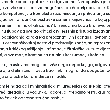
a između korica u potrazi za odgovorima. Nedopustivo je us
ju za vlakom ili pak za mogućnost da čitatelj upozna lik Ko
ne kompetencije u kontekstu razumijevanja i prihvatanja soc
ajući se na fabričke postavke usmene književnosti u kojoj
vremenih tehnoloških izuma? U trenucima kada kraljević pos
inu ljubav pa sve do kritički osviještenih pristupa izučavan
ogoljavanja karaktera prepoznatljivih i danas u javnom dis
e u osnovnoškolskoj nastavi predstavlja značajan reprezen
anja kritičkog mišljenja i afirmacije čitalačke kulture djece
ti, a sve manje kantina za ritualnu konzumaciju kofeina.
od kojim uslovima mogu biti više nego depoi knjiga, odgovo
ktora, a djelimično i novca kao i lektirnog fonda obogaćeno
ju čitalačke kulture djece i mladih.
m je nada da i minimalistički stil uređenja školske bibli
gledajući u vodu”-R. Tagore, ali trebamo restrukturirati mi
tno čovjek odnosno
stručno osoblje
.