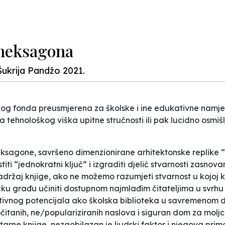
 heksagona
ukrija Pandžo 2021.
jiškog fonda preusmjerena za školske i ine edukativne nam
 tehnološkog viška upitne stručnosti ili pak lucidno osmiš
sagone, savršeno dimenzionirane arhitektonske replike “pč
i “jednokratni ključ” i izgraditi djelić stvarnosti zasnov
držaj knjige, ako ne možemo razumjeti stvarnost u kojoj kn
ku građu učiniti dostupnom najmlađim čitateljima u svrhu 
ativnog potencijala ako školska biblioteka u savremenom 
itanih, ne/populariziranih naslova i siguran dom za moljc
arne knjige, nezaobilazan je ljudski faktor i njegova prima