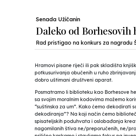
Senada Užičanin
Daleko od Borhesovih
Rad pristigao na konkurs za nagradu Š
Hramovi pisane riječi ili pak skladišta kn
potkusurivanja obučenih u ruho zbrinjavanja
dobro uštimani društveni aparat.
Posmatramo li biblioteku kao Borhesove hek
sa svojim moralnim kodovima možemo koristit
“suštinska za um”. Kako ćemo dekodirati sa
dekodiranja”? Na koji način ćemo biblioteč
spisateljskih poduhvata i oslobađanja kre
nagomilanih štiva ne/preporučenih, ne/proč
prilično kaskamo i stavljamo fokus na invent