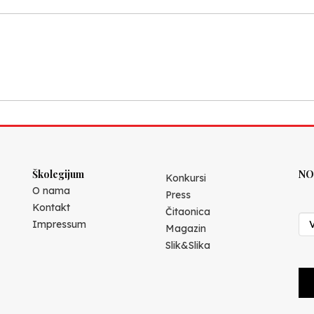
Školegijum
NO
Konkursi
O nama
Press
Kontakt
Čitaonica
Impressum
Magazin
Slik&Slika