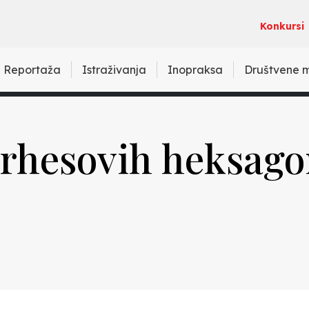
Konkursi
Reportaža
Istraživanja
Inopraksa
Društvene 
orhesovih heksag