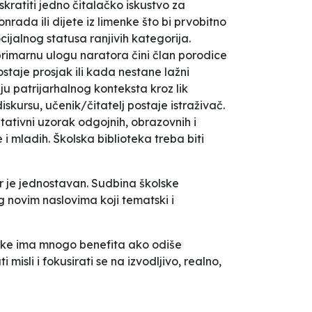
kratiti jedno čitalačko iskustvo za
nrada ili dijete iz limenke što bi prvobitno
ijalnog statusa ranjivih kategorija.
 primarnu ulogu naratora čini član porodice
taje prosjak ili kada nestane lažni
ju patrijarhalnog konteksta kroz lik
kursu, učenik/čitatelj postaje istraživač.
tativni uzorak odgojnih, obrazovnih i
 i mladih. Školska biblioteka treba biti
r je jednostavan. Sudbina školske
g novim naslovima koji tematski i
oteke ima mnogo benefita ako odiše
sli i fokusirati se na izvodljivo, realno,