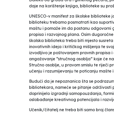
daje na korištenje knjiga, biblioteke su proš
UNESCO-v manifest za školske biblioteke jasn
biblioteku trebamo posmatrati kao suporti
maštu i pomaže im da postanu odgovorni gr
propisa i razvojnog plana. Osim dugoročne 
školska biblioteka treba biti mjesto susreta
inovativnih ideja i kritičkog mišljenja te s
izvodljivo je poštovanjem pravnih propisa
angažovanje “stručnog osoblja” koje će na
Stručno osoblje, u pravom smislu te riječi 
učenju i razumijevanju te poticanju mašte 
Budući da je nepoznanica šta se podrazumij
bibliotekara, nameće se pitanje održivosti 
doprinijelo izgradnji samopouzdanja, formi
oslobađanje kreativnog potencijala i razvij
Učenik/čitatelj ne treba biti samo broj čl