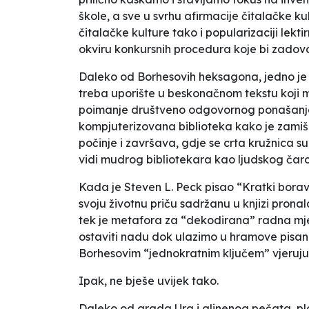
škole, a sve u svrhu afirmacije čitalačke ku
čitalačke kulture tako i popularizaciji lekt
okviru konkursnih procedura koje bi zadovolj
Daleko od Borhesovih heksagona, jedno je 
treba uporište u beskonačnom tekstu koji m
poimanje društveno odgovornog ponašanja p
kompjuterizovana biblioteka kako je zamiš
počinje i završava, gdje se crta kružnica s
vidi mudrog bibliotekara kao ljudskog čaro
Kada je Steven L. Peck pisao “Kratki borava
svoju životnu priču sadržanu u knjizi prona
tek je metafora za “dekodirana” radna mjes
ostaviti nadu dok ulazimo u hramove pisane r
Borhesovim “jednokratnim ključem” vjerujuć
Ipak, ne bješe uvijek tako.
Daleko od grada Ura i glinenog pečata, plo