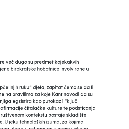
jere već dugo su predmet kojekakvih
ljene birokratske hobotnice involvirane u
elinjih ruku” djela, zapitat ćemo se da li
ane na pravilima za koje Kant navodi da su
jiga egzistira kao putokaz i “ključ
afirmacije čitalačke kulture te podsticanja
društvenom kontekstu postaje skladište
e. U jeku tehnoloških izuma, za kojima
rna uloga u ostvarivanju misije i ciljeva