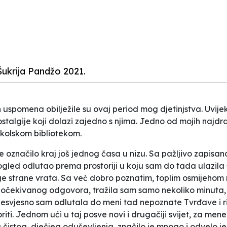
ukrija Pandžo 2021.
uspomena obilježile su ovaj period mog djetinjstva. Uvijek je 
stalgije koji dolazi zajedno s njima. Jedno od mojih najdr
kolskom bibliotekom.
 označilo kraj još jednog časa u nizu. Sa pažljivo zapisan
ogled odlutao prema prostoriji u koju sam do tada ulazila sa
ge strane vrata. Sa već dobro poznatim, toplim osmijehom 
to očekivanog odgovora, tražila sam samo nekoliko minuta,
nesvjesno sam odlutala do meni tad nepoznate Tvrđave i r
ti. Jednom ući u taj posve novi i drugačiji svijet, za mene
uta čistog, dječjeg oduševljenja, značilo je mnogo i odvelo 