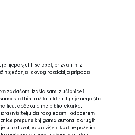
lijepo sjetiti se opet, prizvati ih iz
ažih sjećanja iz ovog razdoblja pripada
om zadaćom, izašla sam iz učionice i
mo kad bih tražila lektiru. I prije nego što
na licu, dočekala me bibliotekarka,
 izrazivši želju da razgledam i odaberem
iznice prepune knjigama autora iz drugih
 je bilo dovoljno da više nikad ne poželim
je ka nečemu zrelijem i većem, što i dan