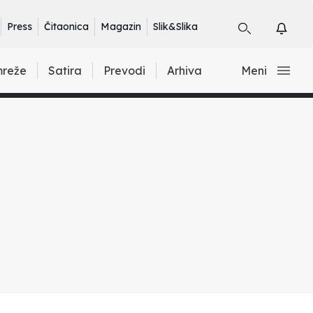
Press
Čitaonica
Magazin
Slik&Slika
mreže
Satira
Prevodi
Arhiva
Meni