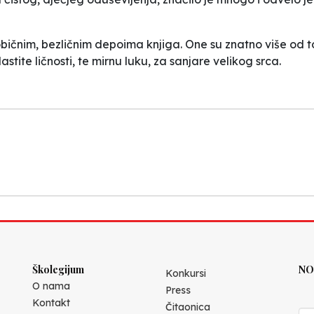
čnim, bezličnim depoima knjiga. One su znatno više od tog
stite ličnosti, te mirnu luku, za sanjare velikog srca.
Školegijum
NO
Konkursi
O nama
Press
Kontakt
Čitaonica