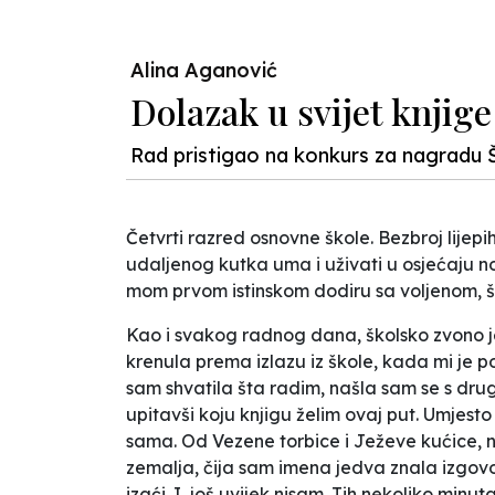
Alina Aganović
Dolazak u svijet knjige
Rad pristigao na konkurs za nagradu Š
Četvrti razred osnovne škole. Bezbroj lijepih 
udaljenog kutka uma i uživati u osjećaju no
mom prvom istinskom dodiru sa voljenom, š
Kao i svakog radnog dana, školsko zvono je
krenula prema izlazu iz škole, kada mi je p
sam shvatila šta radim, našla sam se s dru
upitavši koju knjigu želim ovaj put. Umjes
sama. Od Vezene torbice i Ježeve kućice, 
zemalja, čija sam imena jedva znala izgovori
izaći. I, još uvijek nisam. Tih nekoliko min