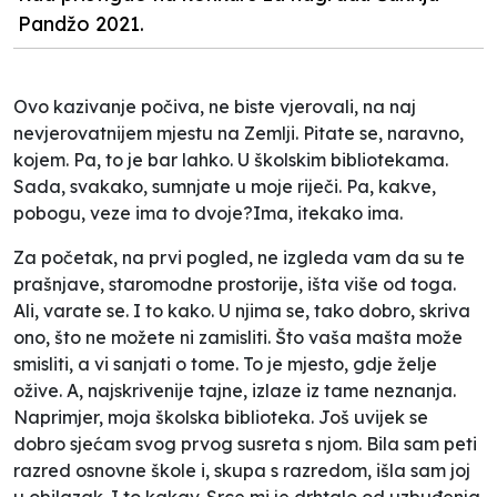
Pandžo 2021.
Ovo kazivanje počiva, ne biste vjerovali, na naj
nevjerovatnijem mjestu na Zemlji. Pitate se, naravno,
kojem. Pa, to je bar lahko. U školskim bibliotekama.
Sada, svakako, sumnjate u moje riječi. Pa, kakve,
pobogu, veze ima to dvoje?Ima, itekako ima.
Za početak, na prvi pogled, ne izgleda vam da su te
prašnjave, staromodne prostorije, išta više od toga.
Ali, varate se. I to kako. U njima se, tako dobro, skriva
ono, što ne možete ni zamisliti. Što vaša mašta može
smisliti, a vi sanjati o tome. To je mjesto, gdje želje
ožive. A, najskrivenije tajne, izlaze iz tame neznanja.
Naprimjer, moja školska biblioteka. Još uvijek se
dobro sjećam svog prvog susreta s njom. Bila sam peti
razred osnovne škole i, skupa s razredom, išla sam joj
u obilazak. I to kakav. Srce mi je drhtalo od uzbuđenja.