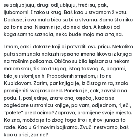
se zaljubljuju, drugi odljubljuju, treći su, pak,
ljubomorni. I tako u krug. Baš kao u stvarnom životu.
Doduše, i ova mala bića su bila stvarna. Samo što niko
za to ne zna. Nisam ni ja, do neki dan. A kako i od
koga sam to saznala, neka bude moja mala tajna.
Imam, čak i dokaze koji bi potvrdili ovu priču. Nekoliko
puta sam znala nalaziti ispisana imena likova iz knjiga
na trošnim policama. Obično su bila ispisana u nekom
malom srcu, tik do drugog, istog takvog. A, bogami,
bilo je i slomljenih. Probodenih strijelom, i to ne
Kupidovom. Zatim, par knjiga je, iz čistog mira, znalo
promijeniti svoj raspored. Poneka je, čak, završila na
podu. I, posljednje, znate onaj osjećaj, kada se
zagledate u stranicu knjige, pa vam, odjednom, riječi,
"polete" pred očima?Zapravo, promijene svoje mjesto.
Ko zna, možda je to zbog toga što i njihovi junaci to
rade. Kao u Grimovim bajkama. Zvuči nestvarno, baš
kao u priči, zar ne?