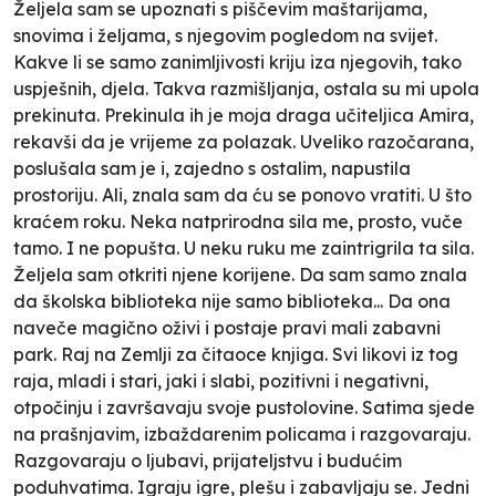
Željela sam se upoznati s piščevim maštarijama,
snovima i željama, s njegovim pogledom na svijet.
Kakve li se samo zanimljivosti kriju iza njegovih, tako
uspješnih, djela. Takva razmišljanja, ostala su mi upola
prekinuta. Prekinula ih je moja draga učiteljica Amira,
rekavši da je vrijeme za polazak. Uveliko razočarana,
poslušala sam je i, zajedno s ostalim, napustila
prostoriju. Ali, znala sam da ću se ponovo vratiti. U što
kraćem roku. Neka natprirodna sila me, prosto, vuče
tamo. I ne popušta. U neku ruku me zaintrigrila ta sila.
Željela sam otkriti njene korijene. Da sam samo znala
da školska biblioteka nije samo biblioteka... Da ona
naveče magično oživi i postaje pravi mali zabavni
park. Raj na Zemlji za čitaoce knjiga. Svi likovi iz tog
raja, mladi i stari, jaki i slabi, pozitivni i negativni,
otpočinju i završavaju svoje pustolovine. Satima sjede
na prašnjavim, izbaždarenim policama i razgovaraju.
Razgovaraju o ljubavi, prijateljstvu i budućim
poduhvatima. Igraju igre, plešu i zabavljaju se. Jedni