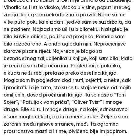
Vihorilo se i letilo visoko, visoko u visine, poput letećeg
zmaja, kojeg sam nekada znala praviti. Noge su me
više puta pokušale izdati i jedva sam se suzdržala, da
ne padnem. Najzad smo ušli u biblioteku. Naizgled je
bila isuviše obična, pa i ispod prosjeka. Pomalo sam
bila razočarana. A onda ugledah njih. Neprocjenjive
darove pisane riječi. Najvrednije blago za
beznadežnog zaljubljenika u knjige, koji sam bila. Malo
je reći da sam bila očarana. Pogled mi je polahko,
nikuda ne žureći, prelazio preko desetina knjiga.
Mogla sam ih pogledom dodirnuti, osjetiti, a neke, čak
i pročitati. To je zato, što su se tu stajale neke od mojih
omiljenih, dosad pročitanih knjiga. Tu se našao "Tom
Sojer", "Patuljak vam priča", "Oliver Tvist" i mnoge
druge. Bile su tu i mnoge druge, na koje jednostavno
nisam mogla čekati, da ih uzmem u ruke. Željela sam
zaroniti među njihove stranice, među ta ogromna
prostranstva mastila i tinte, oivičena bijelim papirom.