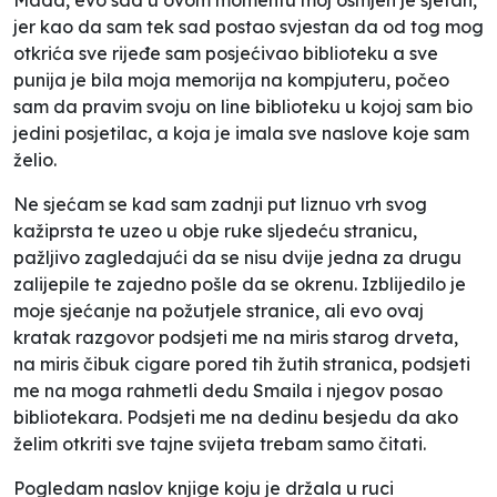
jer kao da sam tek sad postao svjestan da od tog mog
otkrića sve rijeđe sam posjećivao biblioteku a sve
punija je bila moja memorija na kompjuteru, počeo
sam da pravim svoju on line biblioteku u kojoj sam bio
jedini posjetilac, a koja je imala sve naslove koje sam
želio.
Ne sjećam se kad sam zadnji put liznuo vrh svog
kažiprsta te uzeo u obje ruke sljedeću stranicu,
pažljivo zagledajući da se nisu dvije jedna za drugu
zalijepile te zajedno pošle da se okrenu. Izblijedilo je
moje sjećanje na požutjele stranice, ali evo ovaj
kratak razgovor podsjeti me na miris starog drveta,
na miris čibuk cigare pored tih žutih stranica, podsjeti
me na moga rahmetli dedu Smaila i njegov posao
bibliotekara. Podsjeti me na dedinu besjedu da ako
želim otkriti sve tajne svijeta trebam samo čitati.
Pogledam naslov knjige koju je držala u ruci