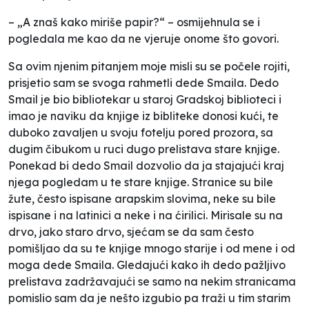
– „A znaš kako miriše papir?“ – osmijehnula se i
pogledala me kao da ne vjeruje onome što govori.
Sa ovim njenim pitanjem moje misli su se počele rojiti,
prisjetio sam se svoga rahmetli dede Smaila. Dedo
Smail je bio bibliotekar u staroj Gradskoj biblioteci i
imao je naviku da knjige iz bibliteke donosi kući, te
duboko zavaljen u svoju fotelju pored prozora, sa
dugim čibukom u ruci dugo prelistava stare knjige.
Ponekad bi dedo Smail dozvolio da ja stajajući kraj
njega pogledam u te stare knjige. Stranice su bile
žute, često ispisane arapskim slovima, neke su bile
ispisane i na latinici a neke i na ćirilici. Mirisale su na
drvo, jako staro drvo, sjećam se da sam često
pomišljao da su te knjige mnogo starije i od mene i od
moga dede Smaila. Gledajući kako ih dedo pažljivo
prelistava zadržavajući se samo na nekim stranicama
pomislio sam da je nešto izgubio pa traži u tim starim