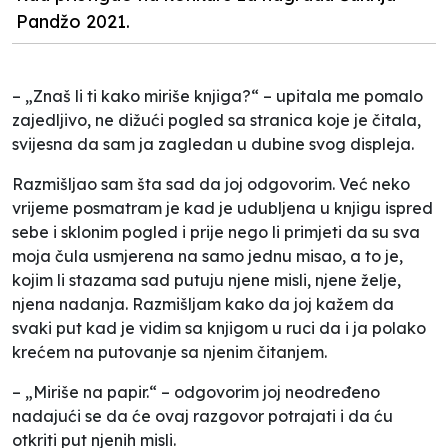
Pandžo 2021.
– „Znaš li ti kako miriše knjiga?“ – upitala me pomalo
zajedljivo, ne dižući pogled sa stranica koje je čitala,
svijesna da sam ja zagledan u dubine svog displeja.
Razmišljao sam šta sad da joj odgovorim. Već neko
vrijeme posmatram je kad je udubljena u knjigu ispred
sebe i sklonim pogled i prije nego li primjeti da su sva
moja čula usmjerena na samo jednu misao, a to je,
kojim li stazama sad putuju njene misli, njene želje,
njena nadanja. Razmišljam kako da joj kažem da
svaki put kad je vidim sa knjigom u ruci da i ja polako
krećem na putovanje sa njenim čitanjem.
– „Miriše na papir.“ – odgovorim joj neodređeno
nadajući se da će ovaj razgovor potrajati i da ću
otkriti put njenih misli.