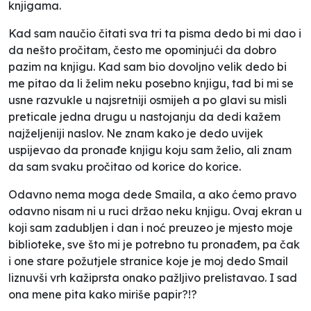
knjigama.
Kad sam naučio čitati sva tri ta pisma dedo bi mi dao i
da nešto pročitam, često me opominjući da dobro
pazim na knjigu. Kad sam bio dovoljno velik dedo bi
me pitao da li želim neku posebno knjigu, tad bi mi se
usne razvukle u najsretniji osmijeh a po glavi su misli
preticale jedna drugu u nastojanju da dedi kažem
najželjeniji naslov. Ne znam kako je dedo uvijek
uspijevao da pronađe knjigu koju sam želio, ali znam
da sam svaku pročitao od korice do korice.
Odavno nema moga dede Smaila, a ako ćemo pravo
odavno nisam ni u ruci držao neku knjigu. Ovaj ekran u
koji sam zadubljen i dan i noć preuzeo je mjesto moje
biblioteke, sve što mi je potrebno tu pronađem, pa čak
i one stare požutjele stranice koje je moj dedo Smail
liznuvši vrh kažiprsta onako pažljivo prelistavao. I sad
ona mene pita kako miriše papir?!?