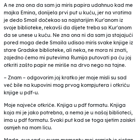
A ne zna ona da sam ja miris papira udahnuo kad me
majka Emina, donijela prvi put u kuću, jer na vratima
je dedo Smail dočekao sa najstarijim Kur'anom iz
svoje biblioteke, rekavši da dijete treba sa Kur'anom
da se unese u kuću. Ne zna ona ni da sam ja stajajući
pored moga dede Smaila udisao miris svake knjige iz
stare Gradske biblioteke, ali neka, ne mora ni znati,
zajedno ćemo mi putevima Rumija putovati pa ću joj
otkriti zašto papir ne miriše na drvo nego na tajne.
– Znam – odgovorim joj kratko jer moje misli su sad
već bile na kupovini mog prvog kompjutera i otkriću
knjige u pdf-u.
Moje najveće otkriće. Knjiga u pdf formatu. Knjiga
koja mi je jako potrebna, a nema je u našoj biblioteci,
ima u pdf formatu. Svaki put kad se toga sjetim zaiskri
osmjeh na mom licu.
Mada, evo sad u ovom momentu moj osmjeh je sjetan,