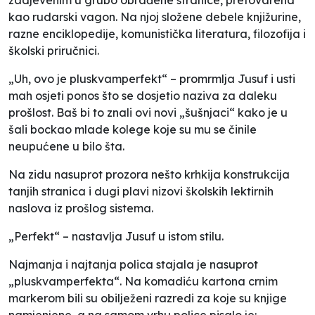
kao rudarski vagon. Na njoj složene debele knjižurine,
razne enciklopedije, komunistička literatura, filozofija i
školski priručnici.
„Uh, ovo je pluskvamperfekt“ – promrmlja Jusuf i usti
mah osjeti ponos što se dosjetio naziva za daleku
prošlost. Baš bi to znali ovi novi „šušnjaci“ kako je u
šali bockao mlade kolege koje su mu se činile
neupućene u bilo šta.
Na zidu nasuprot prozora nešto krhkija konstrukcija
tanjih stranica i dugi plavi nizovi školskih lektirnih
naslova iz prošlog sistema.
„Perfekt“ – nastavlja Jusuf u istom stilu.
Najmanja i najtanja polica stajala je nasuprot
„pluskvamperfekta“. Na komadiću kartona crnim
markerom bili su obilježeni razredi za koje su knjige
namjenjene, a na samom vrhu police pisalo je: