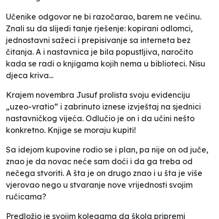
Učenike odgovor ne bi razočarao, barem ne većinu.
Znali su da slijedi tanje rješenje: kopirani odlomci,
jednostavni sažeci i prepisivanje sa interneta bez
čitanja. A i nastavnica je bila popustljiva, naročito
kada se radi o knjigama kojih nema u biblioteci. Nisu
djeca kriva...
Krajem novembra Jusuf prolista svoju evidenciju
„uzeo-vratio“ i zabrinuto iznese izvještaj na sjednici
nastavničkog vijeća. Odlučio je on i da učini nešto
konkretno. Knjige se moraju kupiti!
Sa idejom kupovine rodio se i plan, pa nije on od juče,
znao je da novac neće sam doći i da ga treba od
nečega stvoriti. A šta je on drugo znao i u šta je više
vjerovao nego u stvaranje nove vrijednosti svojim
ručicama?
Predložio je svojim kolegama da škola pripremi