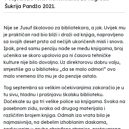
Šukrija Pandžo 2021.
Nije se Jusuf školovao za bibliotekara, a jok. Uvijek mu
je praktičan rad bio bliži i draži od knjiga, napravljeno
sa svojih deset prsta od nečijih ukoričenih misli i snova.
Ipak, pred samu penziju nađe se među knjigama, broj
učenika se skoro upolovio pa ni časova tehničke
kulture nije bilo dovoljno. Uz direktorovu dobru volju,
smjestiše ga u biblioteku „da se malo odmori“ ovo
malo vremena što mu je do penzije ostalo.
Tog septembra sa velikim očekivanjima zakoračio je u
tu sivu, hladnu i prašnjavu školsku biblioteku.
Dočekale su ga tri velike police sa knjigama. Svaka na
posebnom zidu, svaka od drugog materijala i
različitim brojem knjiga. Odmah iza vrata bila je
najmasivnija, na debelim izhoblanim daskama,
zadjevenim u grubo obrađene stranice, pretovarena