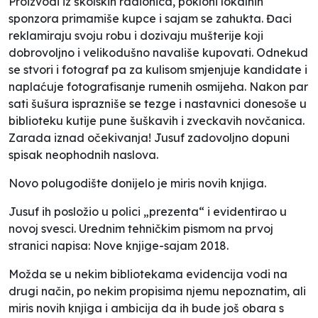
Proizvodi iz školskih radionica, pokloni lokalnih
sponzora primamiše kupce i sajam se zahukta. Đaci
reklamiraju svoju robu i dozivaju mušterije koji
dobrovoljno i velikodušno navališe kupovati. Odnekud
se stvori i fotograf pa za kulisom smjenjuje kandidate i
naplaćuje fotografisanje rumenih osmijeha. Nakon par
sati šušura isprazniše se tezge i nastavnici donesoše u
biblioteku kutije pune šuškavih i zveckavih novčanica.
Zarada iznad očekivanja! Jusuf zadovoljno dopuni
spisak neophodnih naslova.
Novo polugodište donijelo je miris novih knjiga.
Jusuf ih posložio u polici „prezenta“ i evidentirao u
novoj svesci. Urednim tehničkim pismom na prvoj
stranici napisa: Nove knjige-sajam 2018.
Možda se u nekim bibliotekama evidencija vodi na
drugi način, po nekim propisima njemu nepoznatim, ali
miris novih knjiga i ambicija da ih bude još obara s