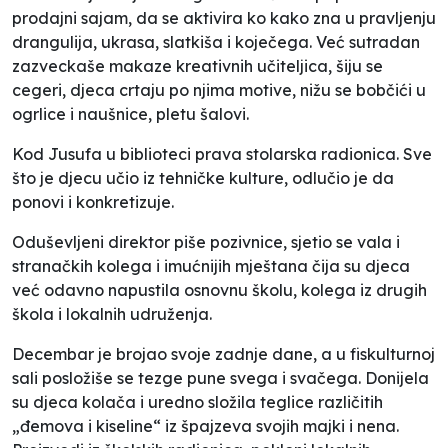
prodajni sajam, da se aktivira ko kako zna u pravljenju
drangulija, ukrasa, slatkiša i koječega. Već sutradan
zazveckaše makaze kreativnih učiteljica, šiju se
cegeri, djeca crtaju po njima motive, nižu se bobčići u
ogrlice i naušnice, pletu šalovi.
Kod Jusufa u biblioteci prava stolarska radionica. Sve
što je djecu učio iz tehničke kulture, odlučio je da
ponovi i konkretizuje.
Oduševljeni direktor piše pozivnice, sjetio se vala i
stranačkih kolega i imućnijih mještana čija su djeca
već odavno napustila osnovnu školu, kolega iz drugih
škola i lokalnih udruženja.
Decembar je brojao svoje zadnje dane, a u fiskulturnoj
sali posložiše se tezge pune svega i svačega. Donijela
su djeca kolača i uredno složila teglice različitih
„đemova i kiseline“ iz špajzeva svojih majki i nena.