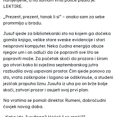
LEKTIRE.
„Prezent, prezent, tanak li si“ – onako sam za sebe
promrmlja u bradu.
Jusuf sjede za bibliotekarski sto na kojem ga dočeka
gomila knjiga, velike stare sveske evidencije i stari
neispravni kompjuter. Neka čudna energija obuze
njegov um i on odluči da će popraviti sve što se
popraviti može. Za početak skoči do prozora i širom
ga otvori kako bi svježina septembarskog jutra
razbudila ovaj uspavani prostor. Čim sjede ponovo za
sto, vrata zaškripaše i lagano se odškrinuše, a studeni
jezičak propuha liznu Jusufa iz uha pa on brže bolje
skoči, zatvori prozor i osujeti svoj prvi plan.
Na vratima se pomoli direktor. Rumeni, dobroćudni
čovjek novog doba.
„Kako ide Jusufaga? Hoćeš li se snaći?“