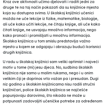
Kroz ove aktivnosti učimo djelovati i raditi jedni za
druge te na taj način pokazati da su knjižnice mjesta
koja su dostupna svima. U školskoj knjižnici učenici
možda ne uče lekcije iz fizike, matematike, biologije,
ali uče kako učiti lekcije, ne čitaju knjige, ali uče kako
čitati knjige, ne usvajaju mnoštvo informacija, nego
kako pronaći i promišljati u mnoštvu informacija.
Školska knjižnica u tom smislu predstavlja važno
mjesto u kojem se odgajaju i obrazuju budući korisnici
drugih knjižnica.
U radu u školskoj knjižnici sam veliki optimist i najveći
motiv u tome (mi) jesu djeca. No, sudbina školskih
knjižnica nije samo u malim rukama, nego i u onim
velikim čiji je doprinos vrlo važan pa i presudan. Dugi
niz godina u školskim knjižnicama nisu radili stručni
knjižničari, police školskih knjižnica se najčešće
popunjavaju darovima, što nikada ne može u
potpunosti zadovoljiti učeničke potrebe za određenom