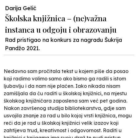
Darija Gelić
Školska knjižnica – (ne)važna
instanca u odgoju i obrazovanju
Rad pristigao na konkurs za nagradu Šukrija
Pandžo 2021.
Nedavno sam pročitala tekst u kojem piše da posao
koji radimo volimo samo ako bismo ga radili s istom
ljubavlju i da nam nije plaćen. Iako nikada nisam
zamišljala da ću raditi u školskoj knjižnici, na mjestu
školskog knjižničara zaposlena sam već pet godina.
Nakon završenog studija bibliotekarstva, gdje sam
usvojila znanje za rad u bilo kojoj vrsti knjižnica, mogu
reći da je rad u školskoj knjižnici velik izazov koji
zahtijeva trud, kreativnost i odgovornost. Raditi u
knjižnici s knjigama ima svoju draž te nudi pristup