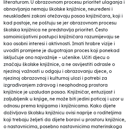
literaturom. U obrazovnom procesu prioritet ulaganja i
obnavljanja nemaju školske knjižnice, neuređeni i
neusklađeni zakoni otežavaju posao knjižničara, koji i
kad postoje, ne poštuju se jer obrazovnom procesu
školska knjižnica ne predstavlja prioritet. Često
samoinicijativni postupci knjižničara razumijevaju se
kao osobni interesi i aktivnosti. Imati hrabre vizije i
uvoditi promjene je dugotrajan proces koji ponekad
isključuje ono najvažnije – učenike. Učiti djecu o
značaju školske knjižnice, a ne osvijestiti odrasle o
njezinoj važnosti u odgoju i obrazovanju djece, o
njezinoj obrazovnoj i kulturnoj ulozi i potrebi za
izgrađivanjem zdravog i neophodnog prostora
knjižnice je uzaludan posao. Knjižničar, entuzijast i
zaljubljenik u knjige, ne može biti jedini poticaj i uzor u
odnosu prema knjigama i knjižnicama. Kako dijete
doživljava školsku knjižnicu ovisi naprije o roditeljima
koji trebaju željeti da dijete boravi u prostoru knjižnice,
o nastavnicima, posebno nastavnicima materinskoga