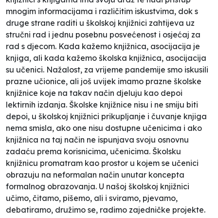
mnogim informacijama i različitim iskustvima, dok s
druge strane raditi u školskoj knjižnici zahtijeva uz
stručni rad i jednu posebnu posvećenost i osjećaj za
rad s djecom. Kada kažemo knjižnica, asocijacija je
knjiga, ali kada kažemo školska knjižnica, asocijacija
su učenici. Nažalost, za vrijeme pandemije smo iskusili
prazne učionice, ali još uvijek imamo prazne školske
knjižnice koje na takav način djeluju kao depoi
lektirnih izdanja. Školske knjižnice nisu i ne smiju biti
depoi, u školskoj knjižnici prikupljanje i čuvanje knjiga
nema smisla, ako one nisu dostupne učenicima i ako
knjižnica na taj način ne ispunjava svoju osnovnu
zadaću prema korisnicima, učenicima. Školsku
knjižnicu promatram kao prostor u kojem se učenici
obrazuju na neformalan način unutar koncepta
formalnog obrazovanja. U našoj školskoj knjižnici
učimo, čitamo, pišemo, ali i sviramo, pjevamo,
debatiramo, družimo se, radimo zajedničke projekte.