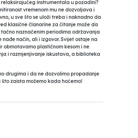
 relaksirajućeg instrumentala u pozadini?
 limitiranost vremenom mu ne dozvoljava i
no, u sve što se uloži treba i naknadno da
red klasične članarine za čitanje može da
 sa tačno naznačenim periodima održavanja
ađe način, ali i izgovor. Svijet ostaje na
tir obmotavamo plastičnom kesom i ne
ja i razmjenjivanje iskustava, a biblioteka
žemo drugima i da ne dozvolimo propadanje
og što zaista možemo kada hoćemo!