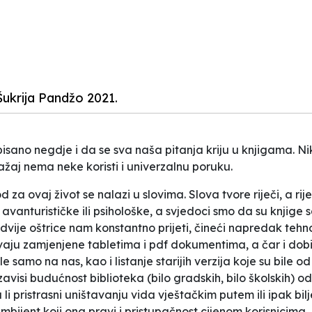
ukrija Pandžo 2021.
apisano negdje i da se sva naša pitanja kriju u knjigama. 
ažaj nema neke koristi i univerzalnu poruku.
 za ovaj život se nalazi u slovima. Slova tvore riječi, a rij
 avanturističke ili psihološke, a svjedoci smo da su knjige
ije oštrice nam konstantno prijeti, čineći napredak tehnol
vaju zamjenjene tabletima i pdf dokumentima, a čar i dobi
 samo na nas, kao i listanje starijih verzija koje su bile od
isi budućnost biblioteka (bilo gradskih, bilo školskih) od 
u li pristrasni uništavanju vida vještačkim putem ili ipak bi
ambijent koji ona pravi i pristupačnost cijenom korisnicima