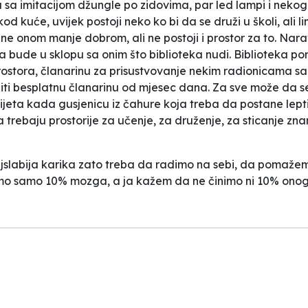
u sa imitacijom džungle po zidovima, par led lampi i nekog
od kuće, uvijek postoji neko ko bi da se druži u školi, ali
e onom manje dobrom, ali ne postoji i prostor za to. Narav
a bude u sklopu sa onim što biblioteka nudi. Biblioteka po
a prostora, članarinu za prisustvovanje nekim radionicama
ti besplatnu članarinu od mjesec dana. Za sve može da se n
jeta kada gusjenicu iz čahure koja treba da postane lep
trebaju prostorije za učenje, za druženje, za sticanje znan
 najslabija karika zato treba da radimo na sebi, da poma
timo samo 10% mozga, a ja kažem da ne činimo ni 10% on