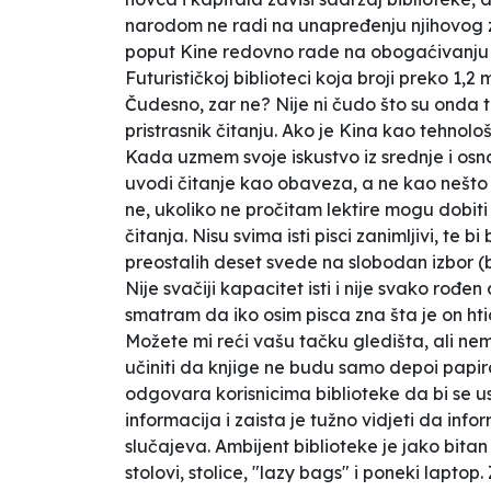
narodom ne radi na unapređenju njihovog zn
poput Kine redovno rade na obogaćivanju bib
Futurističkoj biblioteci koja broji preko 1,2 
Čudesno, zar ne? Nije ni čudo što su onda toli
pristrasnik čitanju. Ako je Kina kao tehnolo
Kada uzmem svoje iskustvo iz srednje i osn
uvodi čitanje kao obaveza, a ne kao nešto č
ne, ukoliko ne pročitam lektire mogu dobiti 
čitanja. Nisu svima isti pisci zanimljivi, te
preostalih deset svede na slobodan izbor (b
Nije svačiji kapacitet isti i nije svako rođe
smatram da iko osim pisca zna šta je on hti
Možete mi reći vašu tačku gledišta, ali nemo
učiniti da knjige ne budu samo depoi papir
odgovara korisnicima biblioteke da bi se us
informacija i zaista je tužno vidjeti da in
slučajeva. Ambijent biblioteke je jako bita
stolovi, stolice, "lazy bags" i poneki lapt