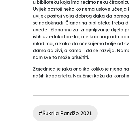
u biblioteku koja ima recimo neku čitaonic
Uvijek postoji neko ko nema uslove učenja k
uvijek postoji volja dobrog đaka da pomogn
se nadoknadi. Članarina biblioteke treba d
uvede i članarinu za iznajmljivanje dijel
istih uz edukatore koji će kao nagradu dobi
mladima, a kako da očekujemo bolje od svi
damo da živi, a kamo li da se razvija. Nama 
nam sve to može priuštiti.
Zajednica je jaka onoliko koliko je njena
naših kapaciteta. Naučnici kažu da koris
#Šukrija Pandžo 2021