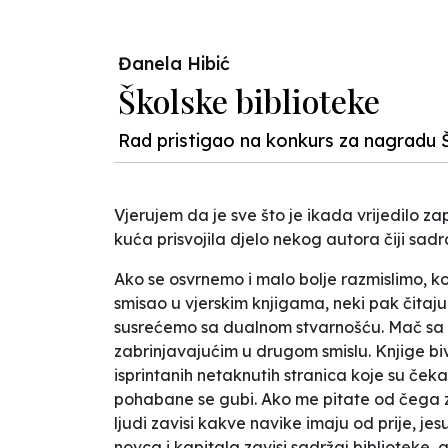
Đanela Hibić
Školske biblioteke
Rad pristigao na konkurs za nagradu Š
Vjerujem da je sve što je ikada vrijedilo z
kuća prisvojila djelo nekog autora čiji sadr
Ako se osvrnemo i malo bolje razmislimo, kod
smisao u vjerskim knjigama, neki pak čitaju
susrećemo sa dualnom stvarnošću. Mač sa dv
zabrinjavajućim u drugom smislu. Knjige bi
isprintanih netaknutih stranica koje su čekale
pohabane se gubi. Ako me pitate od čega zav
ljudi zavisi kakve navike imaju od prije, jes
novca i kapitala zavisi sadržaj biblioteke, 