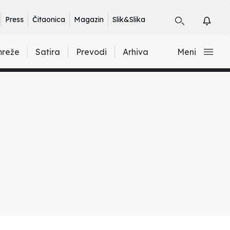
Press
Čitaonica
Magazin
Slik&Slika
mreže
Satira
Prevodi
Arhiva
Meni