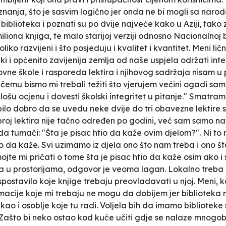
anja, što je sasvim logično jer onda ne bi mogli sa narodo
lioteka i poznati su po dvije najveće kako u Aziji, tako za
miliona knjiga, te malo starijoj verziji odnosno Nacionalnoj b
ko razvijeni i što posjeduju i kvalitet i kvantitet. Meni ličn
ški i općenito zavijenija zemlja od naše uspjela održati inte
ovne škole i rasporeda lektira i njihovog sadržaja nisam 
emu bismo mi trebali težiti što vjerujem većini ogadi samu 
lošu ocjenu i dovesti školski integritet u pitanje." Smatram
 bi bilo dobro da se uvedu neke dvije do tri obavezne lektir
roj lektira nije tačno određen po godini, već sam samo na
n da tumači: "Šta je pisac htio da kaže ovim djelom?". Ni to m
o da kaže. Svi uzimamo iz djela ono što nam treba i ono št
jte mi pričati o tome šta je pisac htio da kaže osim ako i 
a u prostorijama, odgovor je veoma lagan. Lokalno treba u
postavilo koje knjige trebaju preovladavati u njoj. Meni, k
formacije koje mi trebaju ne mogu da dobijem jer biblioteka
n kao i osoblje koje tu radi. Voljela bih da imamo bibliote
op. Zašto bi neko ostao kod kuće učiti gdje se nalaze mnog