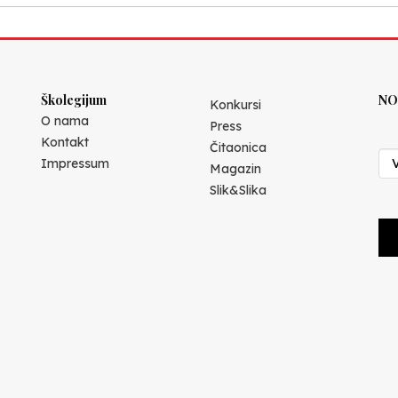
Školegijum
NO
Konkursi
O nama
Press
Kontakt
Čitaonica
Impressum
Magazin
Slik&Slika