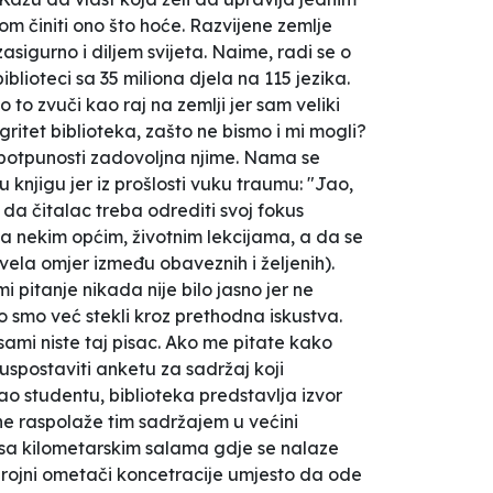
m činiti ono što hoće. Razvijene zemlje
sigurno i diljem svijeta. Naime, radi se o
iblioteci sa 35 miliona djela na 115 jezika.
o to zvuči kao raj na zemlji jer sam veliki
gritet biblioteka, zašto ne bismo i mi mogli?
u potpunosti zadovoljna njime. Nama se
knjigu jer iz prošlosti vuku traumu: "Jao,
 da čitalac treba odrediti svoj fokus
e sa nekim općim, životnim lekcijama, a da se
vela omjer između obaveznih i željenih).
i pitanje nikada nije bilo jasno jer ne
o smo već stekli kroz prethodna iskustva.
sami niste taj pisac. Ako me pitate kako
spostaviti anketu za sadržaj koji
ao studentu, biblioteka predstavlja izvor
 ne raspolaže tim sadržajem u većini
ke sa kilometarskim salama gdje se nalaze
obrojni ometači koncetracije umjesto da ode