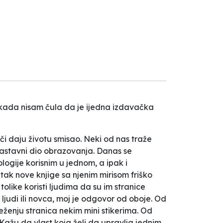
Nikada nisam čula da je ijedna izdavačka
eči daju životu smisao. Neki od nas traže
 sastavni dio obrazovanja. Danas se
ogije korisnim u jednom, a ipak i
tak nove knjige sa njenim mirisom friško
 tolike koristi ljudima da su im stranice
ljudi ili novca, moj je odgovor od oboje. Od
lježenju stranica nekim mini stikerima. Od
. Kažu da vlast koja želi da upravlja jednim