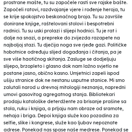
prostrane mašte, tu su započele rasti sve rajske bašte.
Započeli ratovi, razdvajanje vjere i rođenje heroja, tu
se krije spokojstvo beskonačnog broja. Tu su završile
donirane knjige, raštelovani stolovi i bespotrebni
radnici. Tu su uski prolazi i slijepi hodnici. Tu je rat i
dalje na snazi, a prepreke do zvijezda razapete na
najboljoj stazi. Tu dječija noga sve rjeđe gazi. Političke
hobotnice određuju slijed događanja i čitanja, pa je
sve više haotičnog skitanja. Zasluge se dodjeljuju
slijepo, brzopleto i glasno dok nam lažno svjetlo ne
postane jasno, obično kasno. Umjetnici zapeli ispod
ušiju stranice dok ne nestanu usputne stanice. Mi smo
zalutali narod u drevnoj mitologiji neznanja, napredni
umovi gasovitog agregatnog stanja. Bibliotekari
prodaju kataloške deterdžente za brisanje prašine sa
stola, ruku i knjiga, a prljaju nam obraze od sramote,
nehaja i briga. Depoi knjiga služe kao pozadina za
selfie, slike i kongrese, služe kao ljubav nepoznate
adrese. Ponekad nas spase naše medrese. Ponekad se