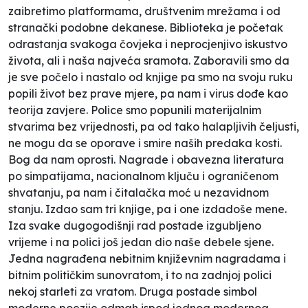
zaibretimo platformama, društvenim mrežama i od
stranački podobne dekanese. Biblioteka je početak
odrastanja svakoga čovjeka i neprocjenjivo iskustvo
života, ali i naša najveća sramota. Zaboravili smo da
je sve počelo i nastalo od knjige pa smo na svoju ruku
popili život bez prave mjere, pa nam i virus dođe kao
teorija zavjere. Police smo popunili materijalnim
stvarima bez vrijednosti, pa od tako halapljivih čeljusti,
ne mogu da se oporave i smire naših predaka kosti.
Bog da nam oprosti. Nagrade i obavezna literatura
po simpatijama, nacionalnom ključu i ograničenom
shvatanju, pa nam i čitalačka moć u nezavidnom
stanju. Izdao sam tri knjige, pa i one izdadoše mene.
Iza svake dugogodišnji rad postade izgubljeno
vrijeme i na polici još jedan dio naše debele sjene.
Jedna nagrađena nebitnim književnim nagradama i
bitnim političkim sunovratom, i to na zadnjoj polici
nekoj starleti za vratom. Druga postade simbol
moderne poezije odmah ispod jednog modernog