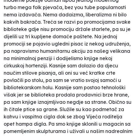
turbo mega folk pjevača, bez you tube popularnosti
nema izdavača. Nema dadaizma, liberalizma ni bilo
kakvih bakrača. Treća se razvi po promocijama svake
biblioteke gdje nisu promociju držale starlete, pa su je
dijelili uz tri kupljene domaće paštete. Na jednoj
promociji se pojavio ugledni pisac iz nekog udruženja,
pa napravismo humanitarnu akciju za našeg velikana
na minimalnoj penziji i dodijelismo knjige nekoj
cirkuskoj hortenziji. Kasnije sam dolazio da djecu
naučim stilove pisanja, ali oni su već kratke crte
povlačili po stolu, pa sam se vratio svojoj samoći u
bibliotekarskom holu. Kasnije sam postao tehnološki
višak jer se biblioteka prodala prodavnici brze hrane,
pa sam knjige iznajmljivao negdje sa strane. Obično su
ih čitale ptice sa grane. Služile su kao podmetač za
kahvu i vaspitna cigla dok se zbog Vijeća roditelja
opet hampa digla. Pa smo knjige sklonili u magacin sa
pomemljenim skulpturama i uživali u našim nadrealnim