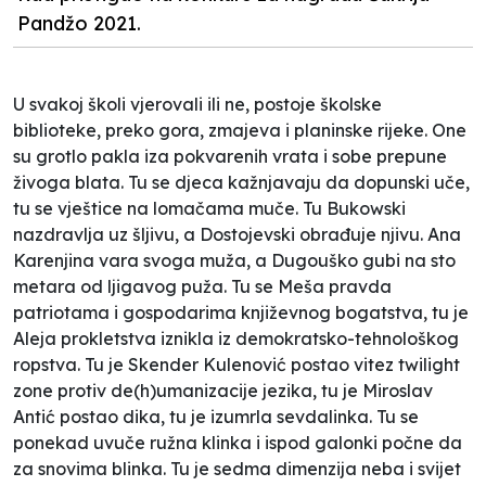
Pandžo 2021.
U svakoj školi vjerovali ili ne, postoje školske
biblioteke, preko gora, zmajeva i planinske rijeke. One
su grotlo pakla iza pokvarenih vrata i sobe prepune
živoga blata. Tu se djeca kažnjavaju da dopunski uče,
tu se vještice na lomačama muče. Tu Bukowski
nazdravlja uz šljivu, a Dostojevski obrađuje njivu. Ana
Karenjina vara svoga muža, a Dugouško gubi na sto
metara od ljigavog puža. Tu se Meša pravda
patriotama i gospodarima književnog bogatstva, tu je
Aleja prokletstva iznikla iz demokratsko-tehnološkog
ropstva. Tu je Skender Kulenović postao vitez twilight
zone protiv de(h)umanizacije jezika, tu je Miroslav
Antić postao dika, tu je izumrla sevdalinka. Tu se
ponekad uvuče ružna klinka i ispod galonki počne da
za snovima blinka. Tu je sedma dimenzija neba i svijet