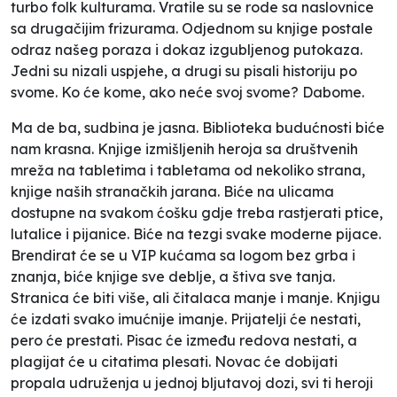
turbo folk kulturama. Vratile su se rode sa naslovnice
sa drugačijim frizurama. Odjednom su knjige postale
odraz našeg poraza i dokaz izgubljenog putokaza.
Jedni su nizali uspjehe, a drugi su pisali historiju po
svome. Ko će kome, ako neće svoj svome? Dabome.
Ma de ba, sudbina je jasna. Biblioteka budućnosti biće
nam krasna. Knjige izmišljenih heroja sa društvenih
mreža na tabletima i tabletama od nekoliko strana,
knjige naših stranačkih jarana. Biće na ulicama
dostupne na svakom ćošku gdje treba rastjerati ptice,
lutalice i pijanice. Biće na tezgi svake moderne pijace.
Brendirat će se u VIP kućama sa logom bez grba i
znanja, biće knjige sve deblje, a štiva sve tanja.
Stranica će biti više, ali čitalaca manje i manje. Knjigu
će izdati svako imućnije imanje. Prijatelji će nestati,
pero će prestati. Pisac će između redova nestati, a
plagijat će u citatima plesati. Novac će dobijati
propala udruženja u jednoj bljutavoj dozi, svi ti heroji