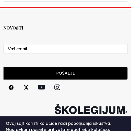
NOVOSTI
POŠALJI
>
Copyright (c) 2026. Školegijum.
Ovaj sajt koristi kolačiće radi poboljšanja iskustva.
Nastavkom posjete prihvatate upotrebu kolačića.