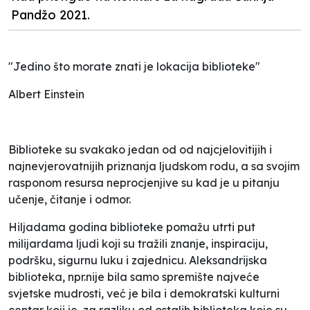
Pandžo 2021.
"Jedino što morate znati je lokacija biblioteke"
Albert Einstein
Biblioteke su svakako jedan od od najcjelovitijih i
najnevjerovatnijih priznanja ljudskom rodu, a sa svojim
rasponom resursa neprocjenjive su kad je u pitanju
učenje, čitanje i odmor.
Hiljadama godina biblioteke pomažu utrti put
milijardama ljudi koji su tražili znanje, inspiraciju,
podršku, sigurnu luku i zajednicu. Aleksandrijska
biblioteka, npr.nije bila samo spremište najveće
svjetske mudrosti, već je bila i demokratski kulturni
centar koji je, za razliku od ostalih biblioteka koje su