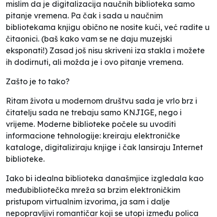
mislim da je digitalizacija naučnih biblioteka samo
pitanje vremena. Pa čak i sada u naučnim
bibliotekama knjigu obično ne nosite kući, već radite u
čitaonici. (baš kako vam se ne daju muzejski
eksponati!) Zasad još nisu skriveni iza stakla i možete
ih dodirnuti, ali možda je i ovo pitanje vremena.
Zašto je to tako?
Ritam života u modernom društvu sada je vrlo brz i
čitatelju sada ne trebaju samo KNJIGE, nego i
vrijeme. Moderne biblioteke počele su uvoditi
informacione tehnologije: kreiraju elektroničke
kataloge, digitaliziraju knjige i čak lansiraju Internet
biblioteke.
Iako bi idealna biblioteka današmjice izgledala kao
međubibliotečka mreža sa brzim elektroničkim
pristupom virtualnim izvorima, ja sam i dalje
nepopravljivi romantičar koji se utopi između polica