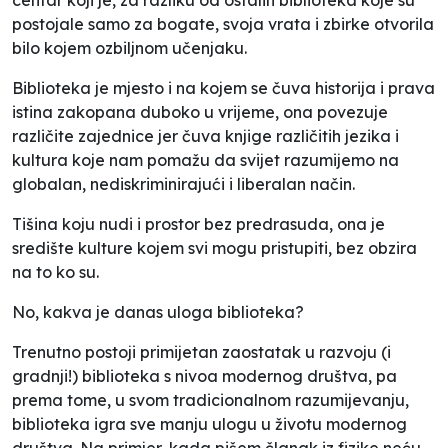
postojale samo za bogate, svoja vrata i zbirke otvorila
bilo kojem ozbiljnom učenjaku.
Biblioteka je mjesto i na kojem se čuva historija i prava
istina zakopana duboko u vrijeme, ona povezuje
različite zajednice jer čuva knjige različitih jezika i
kultura koje nam pomažu da svijet razumijemo na
globalan, nediskriminirajući i liberalan način.
Tišina koju nudi i prostor bez predrasuda, ona je
središte kulture kojem svi mogu pristupiti, bez obzira
na to ko su.
No, kakva je danas uloga biblioteka?
Trenutno postoji primijetan zaostatak u razvoju (i
gradnji!) biblioteka s nivoa modernog društva, pa
prema tome, u svom tradicionalnom razumijevanju,
biblioteka igra sve manju ulogu u životu modernog
društva. Na primjer, kada pišem članak iz fizike neću