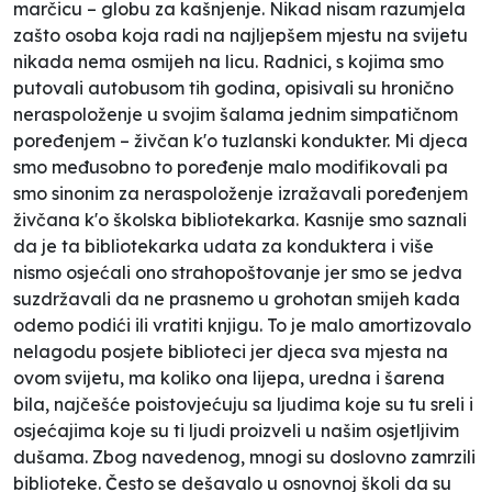
marčicu – globu za kašnjenje. Nikad nisam razumjela
zašto osoba koja radi na najljepšem mjestu na svijetu
nikada nema osmijeh na licu. Radnici, s kojima smo
putovali autobusom tih godina, opisivali su hronično
neraspoloženje u svojim šalama jednim simpatičnom
poređenjem – živčan k'o tuzlanski kondukter. Mi djeca
smo međusobno to poređenje malo modifikovali pa
smo sinonim za neraspoloženje izražavali poređenjem
živčana k'o školska bibliotekarka. Kasnije smo saznali
da je ta bibliotekarka udata za konduktera i više
nismo osjećali ono strahopoštovanje jer smo se jedva
suzdržavali da ne prasnemo u grohotan smijeh kada
odemo podići ili vratiti knjigu. To je malo amortizovalo
nelagodu posjete biblioteci jer djeca sva mjesta na
ovom svijetu, ma koliko ona lijepa, uredna i šarena
bila, najčešće poistovjećuju sa ljudima koje su tu sreli i
osjećajima koje su ti ljudi proizveli u našim osjetljivim
dušama. Zbog navedenog, mnogi su doslovno zamrzili
biblioteke. Često se dešavalo u osnovnoj školi da su