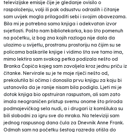
televizijske emisije čije je gledanje ovisilo o
raspoloženju, volji ili pak odsustvu odraslih i čitanje
sam uvijek mogla prilagoditi sebi i svojim obavezama.
Bila mi je potrebna samo knjiga i adekvatan izvor
svjetlosti. Pošto nam bibliotekarka, kao što pomenuh
na početku, iz bog zna kojih razloga nije dala da
ulazimo u svijetlu, prostranu prostoriju na čijim su se
policama baškarile knjige i vidimo šta sve tamo ima,
mimo lektira sam svakog petka podizala
nešto
od
Branka Ćopića kojeg sam zavoljela kroz jednu priču iz
čitanke. Nervirale su je te moje riječi
nešto od
,
prekolutila bi očima i donosila prvu knjigu za koju bi
ustanovila da je ranije nisam bila podigla. Ljeti mi je
dotok knjiga bio opstruiran raspustom, ali sam zato
imala neograničen pristup svemu onome što priroda
podmajevičkog sela nudi, a i drugari iz komšiluka su
bili slobodni za igru sve do mraka. Na televiziji sam
jednog raspusnog dana čula za
Dnevnik Anne Frank.
Odmah sam na početku šestog razreda otišla do