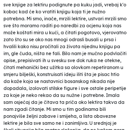
sve knjige za lektiru podignute pa kuku jadi, vrebaj k'o
kobac kad će ko vratiti knjigu koja ti je nužno
potrebna. Mi smo, inače, mrzili lektire, ustvari mrzili smo
sve što moramo raditi po naredbi za ocjenu koja nas
može koštati mira u kući, a čitati pogotovo, vjerovatno
zato što su se oko nas mnogi odrasli busali u prsa i
hvalili kako nisu pročitali za života nijednu knjigu pa
im, gle čuda, ništa ne fali. Bilo nam je mučno podvlačiti
opise, prepisivati ih u svesku sve dok ruka ne otekne,
čitati mehanički bez užitka sa olovkom repetiranom u
smjeru bilješki, konstruisati ideju iliti šta je pisac htio
da kaže koja se nastavnici bosanskog nikada nije
dopadala, izolovati stilske figure i sve ostale peripetije
za koje je neko rekao da su nužne i potrebne. Imala
sam osjećaj da je čitava ta priča oko lektira takva da
nam zgadi čitanje. Mi smo u tim godinama bili
ponajviše željni zabave i smijeha, a lista obavezne
lektire je bila sve samo ne i zanimljiva. U srednjoj je
školi situacija bila znatno složenija, da ne kažem gora