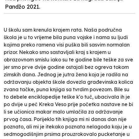
Pandžo 2021.
U školu sam krenula krajem rata. Naša područna
škola je u to vrijeme bila puna vojske i nama su ljudi
kojima preko ramena visi puška bili sasvim normalan
prizor. Nekako smo sastavljali kraj s krajem u
obrazovnom smislu iako su te godine bile teške za sve
jer smo prve dvije godine ostajali bez ogreva tokom
zimskih dana. Jednog je jutra žena koja je radila na
održavanju objekta škole dovezla građevinska kolica
zvana tačke, puna knjiga sa tvrdim povezom. Bile su
to debele enciklopedije teške k'o tuč, ubacivala ih je
po dvije u peć
Kreka Veso
prije početka nastave ne bi
li se učionica makar malo umlačila za održavanje
prvog časa. Porijeklo tih knjiga mi ni danas dan nije
poznato, ali mi je itekako poznata nelagoda koju je u
sedmogodišnjim prsima prouzrokovalo pucketanje u