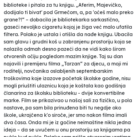
biblioteke i pitala za tu knjigu. „Aferim, Majevičko,
dodijalo ti bivat' pod Grmečom, a, pa 'oćeš malo preko
grane?!“ – dobacila je bibliotekarka sarkastično,
gaseći nevoljko cigaretu kojoj je žiga već malo ufatila
filtera. Polako je ustala i otišla da nađe knjigu. Ubacila
sam glavu i grudni koš u zabranjenu prostoriju koja se
nalazila odmah desno pazeći da ne vidi kako širom
otvorenih očiju pogledom mazim knjige. Taj su dan
najavili i premijeru filma „Tarzan“ za djecu, a moji mi
roditelji, novčanika oslabljenih septembarskim
troškovima koje izazove početak školske godine, nisu
mogli priuštiti ulaznicu koja je koštala kao godišnja
članarina za školsku biblioteku - dvije konvertibilne
marke. Film se prikazivao u našoj sali za fizičko, u pola
nastave, pa sam bila prinuđena biti tu negdje oko
škole, ukrajčena k'o siroče, jer smo nakon filma imali
dva časa. Onda mi je iz gočine neimaštine nikla jedna
ideja – da se uvučem u onu prostoriju sa knjigama pa
puklo kud puklo. Polako sam prišla otvorenim vratima,