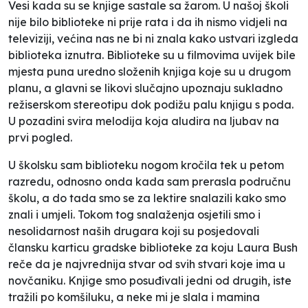
Vesi
kada su se knjige sastale sa žarom. U našoj školi
nije bilo biblioteke ni prije rata i da ih nismo vidjeli na
televiziji, većina nas ne bi ni znala kako ustvari izgleda
biblioteka iznutra. Biblioteke su u filmovima uvijek bile
mjesta puna uredno složenih knjiga koje su u drugom
planu, a glavni se likovi slučajno upoznaju sukladno
režiserskom stereotipu dok podižu palu knjigu s poda.
U pozadini svira melodija koja aludira na ljubav na
prvi pogled.
U školsku sam biblioteku nogom kročila tek u petom
razredu, odnosno onda kada sam prerasla područnu
školu, a do tada smo se za lektire snalazili kako smo
znali i umjeli. Tokom tog snalaženja osjetili smo i
nesolidarnost naših drugara koji su posjedovali
člansku karticu gradske biblioteke za koju Laura Bush
reče da je najvrednija stvar od svih stvari koje ima u
novčaniku. Knjige smo posuđivali jedni od drugih, iste
tražili po komšiluku, a neke mi je slala i mamina