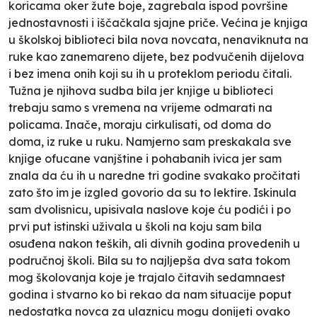
koricama oker žute boje, zagrebala ispod površine
jednostavnosti i iščačkala sjajne priče. Većina je knjiga
u školskoj biblioteci bila nova novcata, nenaviknuta na
ruke kao zanemareno dijete, bez podvučenih dijelova
i bez imena onih koji su ih u proteklom periodu čitali.
Tužna je njihova sudba bila jer knjige u biblioteci
trebaju samo s vremena na vrijeme odmarati na
policama. Inače, moraju cirkulisati, od doma do
doma, iz ruke u ruku. Namjerno sam preskakala sve
knjige ofucane vanjštine i pohabanih ivica jer sam
znala da ću ih u naredne tri godine svakako pročitati
zato što im je izgled govorio da su to lektire. Iskinula
sam dvolisnicu, upisivala naslove koje ću podići i po
prvi put istinski uživala u školi na koju sam bila
osuđena nakon teških, ali divnih godina provedenih u
područnoj školi. Bila su to najljepša dva sata tokom
mog školovanja koje je trajalo čitavih sedamnaest
godina i stvarno ko bi rekao da nam situacije poput
nedostatka novca za ulaznicu mogu donijeti ovako