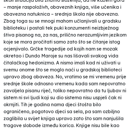
– manje raspoloživh, obaveznih knjiga, više učenika i
obavezna natuknica – srednja škola nije obavezna.
Zbog toga su se mnogi mahom učlanjivali u gradsku
biblioteku i postali tek puki konzumenti neizbježnog
štiva pisanog na, za nas, prilično nerazumljivim jezikom
koje se mora pročitati samo zato što se čitanje istog
ocjenjivalo. Grčke tragedije od kojih nam se mozak
okretao i Dundo Maroje su nas lišavali svakog vida
čitalačkog hedonizma. A nismo imali kad ni uživati u
svemu onome što se moglo naći u gradskoj biblioteci
upravo zbog obaveza. No, vratimo se mi vremenu prije
srednje škole odnosno vremenu kada sam nepovratno
zavoljela pisanu riječ, toliko nepovratno da tu ljubav ni
sistem ni svi ljudi koji su dio sistema nisu uspjeli čak ni
okrnjiti. Tih je godina nama djeci štošta bilo
ograničeno, pogotovo djeci sa sela, pa sam ozbiljno
zaglibila u svijet knjiga upravo zato što sam nanjušila
tragove slobode između korica. Knjige nisu bile kao