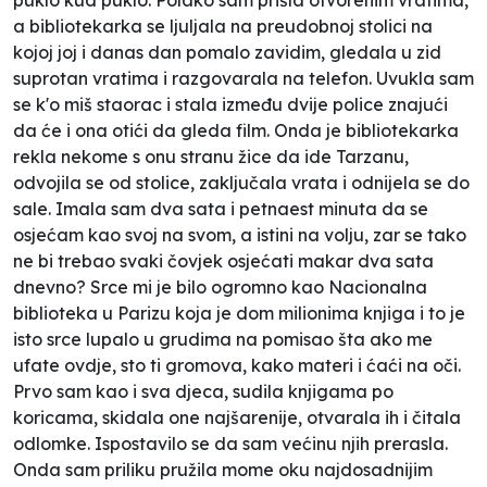
a bibliotekarka se ljuljala na preudobnoj stolici na
kojoj joj i danas dan pomalo zavidim, gledala u zid
suprotan vratima i razgovarala na telefon. Uvukla sam
se k'o miš staorac i stala između dvije police znajući
da će i ona otići da gleda film. Onda je bibliotekarka
rekla nekome s onu stranu žice da ide Tarzanu,
odvojila se od stolice, zaključala vrata i odnijela se do
sale. Imala sam dva sata i petnaest minuta da se
osjećam kao svoj na svom, a istini na volju, zar se tako
ne bi trebao svaki čovjek osjećati makar dva sata
dnevno? Srce mi je bilo ogromno kao Nacionalna
biblioteka u Parizu koja je dom milionima knjiga i to je
isto srce lupalo u grudima na pomisao
šta ako me
ufate ovdje, sto ti gromova, kako materi i ćaći na oči
.
Prvo sam kao i sva djeca, sudila knjigama po
koricama, skidala one najšarenije, otvarala ih i čitala
odlomke. Ispostavilo se da sam većinu njih prerasla.
Onda sam priliku pružila mome oku najdosadnijim