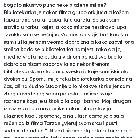
bogato iskustvo puno neke blažene miline?!
Bibliotekarka je nakon filma grubo otključala kožom
tapacirana vrata i zapalila cigaretu. Spisak sam
stavila u torbu i osjetila kako mi srce nezdravo lupa.
Izvukla sam se nečujno k'o mastan kajiš baš kao što
sam i ušla jer sam veoma dobro znala kako zacvili ona
stolica kada se bibliotekarka namjesti tako da joj
nijedna vrata ne budu u vidnom polju. I sve bi bilo
dobro da nisam zaboravila na nekorištenom
bibliotekarskom stolu onu svesku iz koje sam iskinula
dvolisnicu. Spornu mi je teku bibliotekarka donijela na
čas, ali na čudno čudo nije bilo nikakve zbrke jer sam
zbog navedenog samo porasla u očima svoje
razredne koja je u školi bila bog i batina. Moji drugari
iz razreda su u novčanike nakon filma stavljali
ulaznice kao uspomene, a na ulaznicama je pisala
rečenica iz filma Tarzan
„vjeruj svom srcu i pusti
sudbini da odluči“.
Nikad nisam odgledala Tarzana, a
srcu sam vjerovala čak i onda kada nisam imala dvije