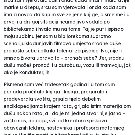
marke u džepu, srcu sam vjerovala i onda kada sam
imala novca da kupim sve željene knjige, a srce me i u
prvoj i u drugoj situaciji neumoljivo vodalo po
bibliotekama i hvala mu na tome. Taj je put i ispisao
moju sudbinu jer sam u bibliotekama suprotno
scenariju sladunjavih filmova umjesto srodne duše
pronašla sebe i otkrila talenat za pisanje. No, nije li
smisao života upravo to – pronaći sebe? Jer, srodnu
dušu možeš pronaći i u autobusu, vozu ili tramvaju, još
ako je kondukter, ih!
Pismena sam već tridesetak godina i u tom sam
periodu pročitala knjiga i knjiga, pregurala i
predeverala svašta, grijala tijelo debelim
enciklopedijama krajem rata, grijala istim materijalom
dušu nakon rata, a i dalje mi jedna stvar nije jasna –
zašto nas, pobogu, svi, od kreatora spiskova
obaveznih lektira, nastavnika i profesora maternjeg
jezika i književnosti, bibliotekara koji su tu struku