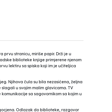
prvu stranicu, miriše papir. Drži je u
radske biblioteke knjige primjerene njenom
rvu lektiru sa spiska koji im je učiteljica
jeg. Njihova čula su bila nezasićena, željna
me slagali u svojim malim glavicama. TV
ne komunikacije sa sagovornikom sa kojim u
agocjena. Odlazak do biblioteke, razgovor