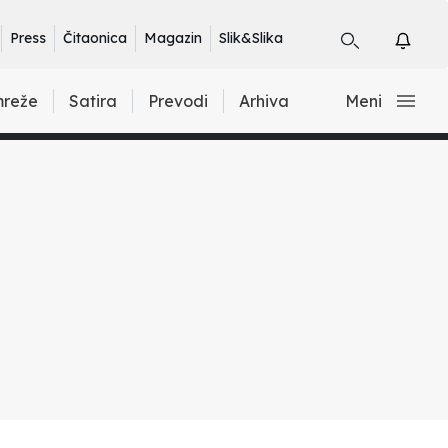
Press
Čitaonica
Magazin
Slik&Slika
mreže
Satira
Prevodi
Arhiva
Meni