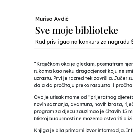
Murisa Avdić
Sve moje biblioteke
Rad pristigao na konkurs za nagradu Š
“Krajičkom oka je gledam, posmatram njenu p
rukama kao neku dragocjenost koju ne smije
uzrastu. Prvi je razred tek završila. Jučer su
dala da pročitaju preko raspusta. I pročital
Ovo je utisak mame od “prijeratnog djeteta” 
novih saznanja, avantura, novih izraza, rije
program za djecu zauzimao je čitavih 15 mi
bliskoj budućnosti ne mozemo ostvariti bliži
Knjiga je bila primarni izvor informacija.