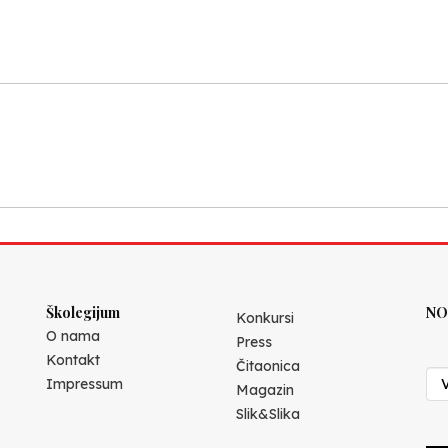
Školegijum
NO
Konkursi
O nama
Press
Kontakt
Čitaonica
Impressum
Magazin
Slik&Slika