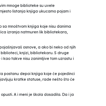
ljivim mnoge biblioteke su uvele
mjesto listanja knjiga ukucamo pojam i
sto sa mnoštvom knjiga koje nisu danima
lica izranja natmuren lik bibliotekara,
 pojašnjavaš osnove, a ako bi neko od njih
iblioteci, knjizi, bibliotekaru. S druge
 kao takve nisu zanimljive tom uzrastu i
da postanu depoi knjiga koje će pojedinci
bjavljuju kratke statuse, rade nešto što će
pusti. A i meni je škola dosadila. Da i ja