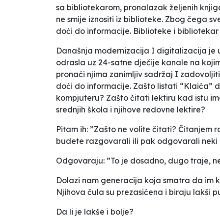
sa bibliotekarom, pronalazak željenih knjiga,
ne smije iznositi iz biblioteke. Zbog čega 
doći do informacije. Biblioteke i biblioteka
Današnja modernizacija I digitalizacija je 
odrasla uz 24-satne dječije kanale na kojim
pronaći njima zanimljiv sadržaj I zadovolji
doći do informacije. Zašto listati “Klaića”
kompjuteru? Zašto čitati lektiru kad istu 
srednjih škola i njihove redovne lektire?
Pitam ih: ”Zašto ne volite čitati? Čitanjem
budete razgovarali ili pak odgovarali neki
Odgovaraju: ”To je dosadno, dugo traje, ne 
Dolazi nam generacija koja smatra da im kn
Njihova čula su prezasićena i biraju lakši p
Da li je lakše i bolje?