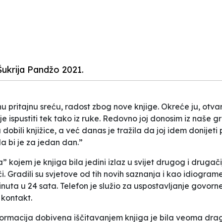
ukrija Pandžo 2021.
ritajnu sreću, radost zbog nove knjige. Okreće ju, otvara 
 ispustiti tek tako iz ruke. Redovno joj donosim iz naše g
 dobili knjižice, a već danas je tražila da joj idem donijeti p
a bi je za jedan dan.”
kojem je knjiga bila jedini izlaz u svijet drugog i drugači
či. Gradili su svjetove od tih novih saznanja i kao idiogra
nuta u 24 sata. Telefon je služio za uspostavljanje govor
 kontakt.
 Informacija dobivena iščitavanjem knjiga je bila veoma dr