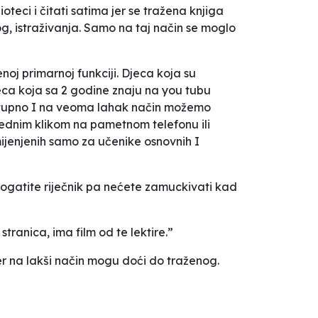
ioteci i čitati satima jer se tražena knjiga
og, istraživanja. Samo na taj način se moglo
noj primarnoj funkciji. Djeca koja su
jeca koja sa 2 godine znaju na you tubu
 dostupno I na veoma lahak način možemo
 jednim klikom na pametnom telefonu ili
ijenjenih samo za učenike osnovnih I
 bogatite riječnik pa nećete zamuckivati kad
ranica, ima film od te lektire.”
er na lakši način mogu doći do traženog.