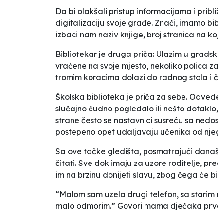
Da bi olakšali pristup informacijama i približ
digitalizaciju svoje građe. Znači, imamo b
izbaci nam naziv knjige, broj stranica na k
Bibliotekar je druga priča: Ulazim u grads
vraćene na svoje mjesto, nekoliko polica za 
tromim koracima dolazi do radnog stola i č
Školska biblioteka je priča za sebe. Odvede
slučajno čudno pogledalo ili nešto dotaklo, d
strane često se nastavnici susreću sa nedo
postepeno opet udaljavaju učenika od nje
Sa ove tačke gledišta, posmatrajući današn
čitati. Sve dok imaju za uzore roditelje, pre
im na brzinu donijeti slavu, zbog čega će bit
“Malom sam uzela drugi telefon, sa starim ni
malo odmorim.” Govori mama dječaka prvač