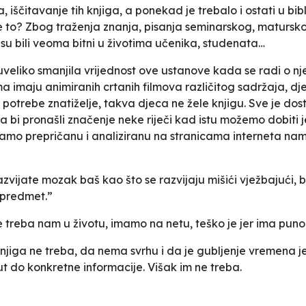
 iščitavanje tih knjiga, a ponekad je trebalo i ostati u bibl
sve to? Zbog traženja znanja, pisanja seminarskog, matursk
r su bili veoma bitni u životima učenika, studenata…
uveliko smanjila vrijednost ove ustanove kada se radi o nje
a imaju animiranih crtanih filmova različitog sadržaja, d
ti potrebe znatiželje, takva djeca ne žele knjigu. Sve je
 da bi pronašli značenje neke riječi kad istu možemo dobiti
imamo prepričanu i analiziranu na stranicama interneta nam
 razvijate mozak baš kao što se razvijaju mišići vježbajući,
 predmet.”
treba nam u životu, imamo na netu, teško je jer ima puno st
jiga ne treba, da nema svrhu i da je gubljenje vremena j
ut do konkretne informacije. Višak im ne treba.