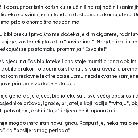
ili dostupnost istih korisniku te učinili na taj način i zanim
iblioteku sa svim njenim fondom dostupnu na kompjuteru. U
ojima piše o onome što nas zanima.
ku biblioteku i prvo što me dočeka je dim cigarete, radni 
knjige, zastarjeli plakati o "novitetima”. Negdje iza tih po
eškajući se po stomaku promrmlja:” Izvolite!”
š djecu na čas biblioteke i ona stoje mumificirana dok im
obilo bi ukor. To doprinosi strahu I stvara averziju prema b
statkom redovne lektire pa se uzmu neadekvatne zamjene i
gove primarne zadaće – da uči.
je generacije djece, biblioteke su u sve većoj opasnosti 
dsjednike država, igrače, prijatelje koji radije “tvitaju”, o
i pohvaljeni, dobiti “lajk” i djeca će ih oponašati.
je mogao instalirati novu igricu. Raspust je, neka malo se o
ića “poslijeratnog perioda”.