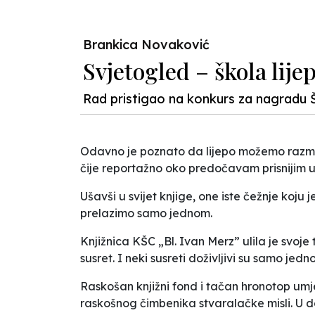
Previous
Brankica Novaković
Svjetogled – škola lijep
Rad pristigao na konkurs za nagradu Š
Odavno je poznato da lijepo možemo razmatr
čije reportažno oko predočavam prisnijim 
Ušavši u svijet knjige, one iste čežnje koj
prelazimo samo jednom.
Knjižnica KŠC
„
Bl. Ivan Merz
”
ulila je svoj
susret. I neki susreti doživljivi su samo jedn
Raskošan knjižni fond i tačan hronotop umje
raskošnog čimbenika stvaralačke misli. U d