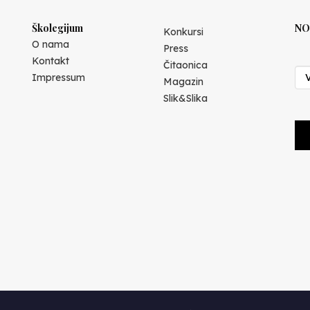
Školegijum
NO
Konkursi
O nama
Press
Kontakt
Čitaonica
Impressum
Magazin
Slik&Slika