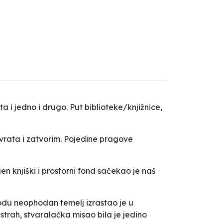
Next
i jedno i drugo. Put biblioteke/knjižnice,
a vrata i zatvorim. Pojedine pragove
 knjiški i prostorni fond sačekao je naš
iodu neophodan temelj izrastao je u
trah, stvaralačka misao bila je jedino