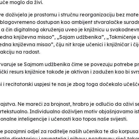
uće moglo da živi.
doživjela je prostornu i stručnu reorganizaciju bez mater
 blagovremeno dostupan kao ambijent stvaralačke suradnje
ja a čin digitalnog okruženja uveo je knjižnicu u svakodnevn
jedna književna misao
”
,
„
Sajam udžbenika
”
,
„
Takmičenje u
edna književna misao
”,
čiju nit kroje učenici i knjižničar i 
kciju na radost.
varuje se Sajmom udžbenika čime se povezuju potrebe pre
ki resurs knjižnice takođe je aktivan i zadužen kao bi svr
rni i recitatorski uspjesi te nas je zbog toga dočekalo uče
ajstva. Ne mareći za brojnost, hrabro je odlučio da oživi s
ertekstualno. Individualno doživljen motiv objašnjavamo i
nalne inteligencije i učenosti kao topos naše svijesti.
je pozajmni odjel za roditelje naših učenika te dio korpus
stila direktoricu i ravnatelja i njihovu pozdravnu riječ to