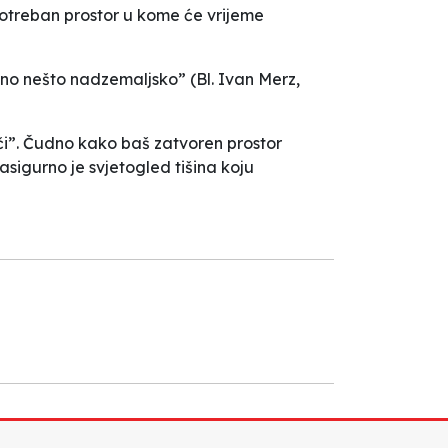
potreban prostor u kome će vrijeme
ektno nešto nadzemaljsko
”
(Bl. Ivan Merz,
či
”
. Čudno kako baš zatvoren prostor
sigurno je svjetogled tišina koju