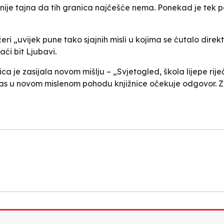
 nije tajna da tih granica najčešće nema. Ponekad je tek 
čeri
„
uvijek pune tako sjajnih misli u kojima se ćutalo dir
aći bit Ljubavi.
žnica je zasijala novom mišlju –
„
Svjetogled, škola lijepe rije
as u novom mislenom pohodu knjižnice očekuje odgovor. Za