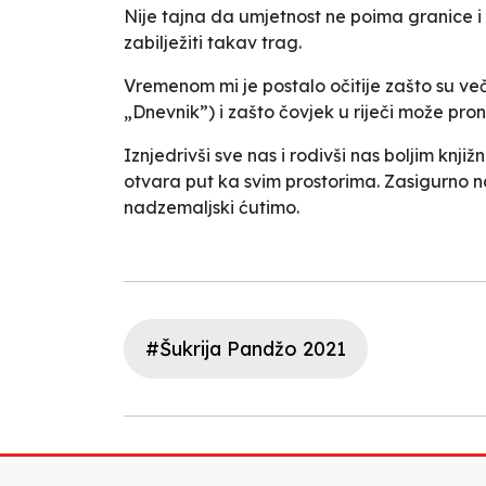
Nije tajna da umjetnost ne poima granice i
zabilježiti takav trag.
Vremenom mi je postalo očitije zašto su ve
„
Dnevnik
”
) i zašto čovjek u riječi može pron
Iznjedrivši sve nas i rodivši nas boljim knji
otvara put ka svim prostorima. Zasigurno n
nadzemaljski ćutimo.
#Šukrija Pandžo 2021