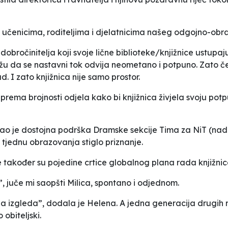
 ka učenicima, roditeljima i djelatnicima našeg odgojno-o
dobročinitelja koji svoje lične biblioteke/knjižnice ustupaju
mažu da se nastavni tok odvija neometano i potpuno. Zato 
d. I zato knjižnica nije samo prostor.
prema brojnosti odjela kako bi knjižnica živjela svoju potp
o je dostojna podrška Dramske sekcije Tima za NiT (nada
 tjednu obrazovanja stiglo priznanje.
je također su pojedine crtice globalnog plana rada knjižni
”
, juče mi saopšti Milica, spontano i odjednom.
da izgleda
”
, dodala je Helena. A jedna generacija drugih r
obiteljski.