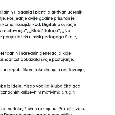
ijalnih ulaganja i postala aktivan učesnik
. Posljednje dvije godine prisutan je
i komunikacijski kod. Digitalno ozračje
 recitovanju
”
,
„
Klub čitalaca
”
,
„
Na
čije porijeklo leži u misli pedagoga Škole,
thodnih i narednih generacija koje
sishodnost dokazala svoje postojanje.
šće na republičkom takmičenju u recitovanju,
ebe iz ideje. Misao vodilja Kluba čitalaca
stoznačnim književnim motivima drugih
a za međuknjižničnu razmjenu. Prateći svaku
kom Dana otvorenih vrata a pod mišlju