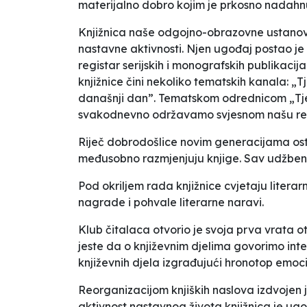
materijalno dobro kojim je prkosno nadahn
Knjižnica naše odgojno-obrazovne ustanove 
nastavne aktivnosti. Njen ugođaj postao je
registar serijskih i monografskih publikaci
knjižnice čini nekoliko tematskih kanala:
„
T
današnji dan
”
. Tematskom odrednicom
„
Tj
svakodnevno održavamo svjesnom našu rea
Riječ dobrodošlice novim generacijama ost
međusobno razmjenjuju knjige. Sav udžbenič
Pod okriljem rada knjižnice cvjetaju litera
nagrade i pohvale literarne naravi.
Klub čitalaca otvorio je svoja prva vrata ot
jeste da o književnim djelima govorimo int
književnih djela izgrađujući hronotop emocio
Reorganizacijom knjiških naslova izdvojen 
aktivnost nastavnog života knjižnica je ugo