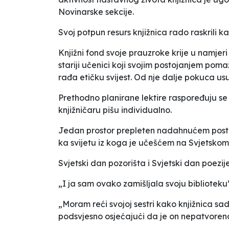
Novinarske sekcije.
Svoj potpun resurs knjižnica rado raskrili
Knjižni fond svoje prauzroke krije u namjeri 
stariji učenici koji svojim postojanjem po
rađa etičku svijest. Od nje dalje pokuca usu
Prethodno planirane lektire raspoređuju se 
knjižničaru pišu individualno.
Jedan prostor prepleten nadahnućem posta
ka svijetu iz koga je učešćem na Svjetskom
Svjetski dan pozorišta i Svjetski dan poezi
„
I ja sam ovako zamišljala svoju biblioteku
„
Moram reći svojoj sestri kako knjižnica sa
podsvjesno osjećajući da je on nepatvoreno 