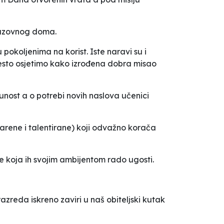
brazovnog doma.
 pokoljenima na korist. Iste naravi su i
često osjetimo kako izrođena dobra misao
unost a o potrebi novih naslova učenici
rene i talentirane) koji odvažno korača
ce koja ih svojim ambijentom rado ugosti.
azreda iskreno zaviri u naš obiteljski kutak