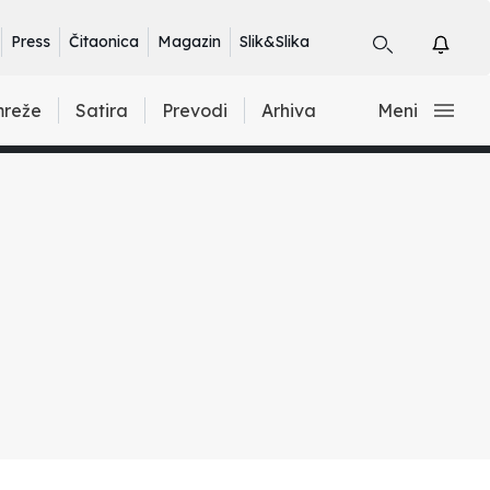
Press
Čitaonica
Magazin
Slik&Slika
mreže
Satira
Prevodi
Arhiva
Meni