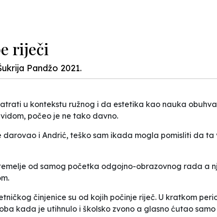
e riječi
ukrija Pandžo 2021.
ati u kontekstu ružnog i da estetika kao nauka obuhvata 
uvidom, počeo je ne tako davno.
u je darovao i Andrić, teško sam ikada mogla pomisliti da t
e temelje od samog početka odgojno-obrazovnog rada a njen
om.
tničkog činjenice su od kojih počinje riječ. U kratkom per
oba kada je utihnulo i školsko zvono a glasno ćutao samo s