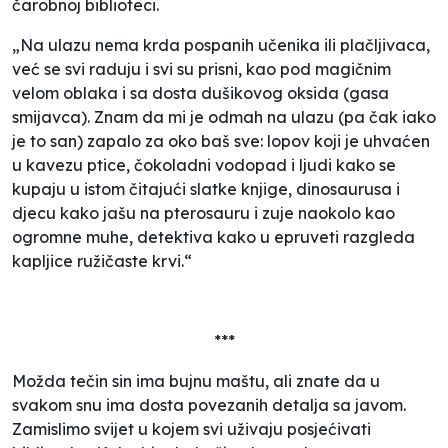
čarobnoj biblioteci.
„Na ulazu nema krda pospanih učenika ili plačljivaca,
već se svi raduju i svi su prisni, kao pod magičnim
velom oblaka i sa dosta dušikovog oksida (gasa
smijavca). Znam da mi je odmah na ulazu (pa čak iako
je to san) zapalo za oko
baš sve
: lopov koji je uhvaćen
u kavezu ptice, čokoladni vodopad i ljudi kako se
kupaju u istom čitajući slatke knjige, dinosaurusa i
djecu kako jašu na pterosauru i zuje naokolo kao
ogromne muhe, detektiva kako u epruveti razgleda
kapljice ružičaste krvi.“
***
Možda tečin sin ima bujnu maštu, ali znate da u
svakom snu ima dosta povezanih detalja sa javom.
Zamislimo svijet u kojem svi uživaju posjećivati