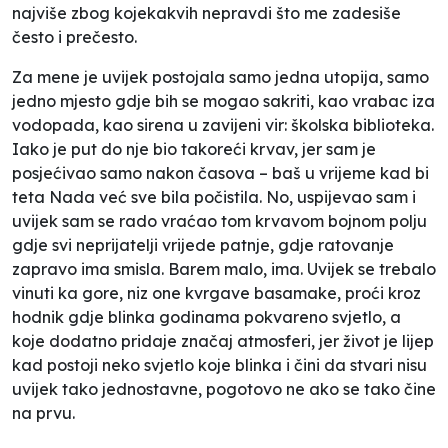
najviše zbog kojekakvih nepravdi što me zadesiše
često i prečesto.
Za mene je uvijek postojala samo jedna utopija, samo
jedno mjesto gdje bih se mogao sakriti, kao vrabac iza
vodopada, kao sirena u zavijeni vir: školska biblioteka.
Iako je put do nje bio takoreći krvav, jer sam je
posjećivao samo nakon časova – baš u vrijeme kad bi
teta Nada već sve bila počistila. No, uspijevao sam i
uvijek sam se rado vraćao tom krvavom bojnom polju
gdje svi neprijatelji vrijede patnje, gdje ratovanje
zapravo ima smisla. Barem malo, ima. Uvijek se trebalo
vinuti ka gore, niz one kvrgave basamake, proći kroz
hodnik gdje blinka godinama pokvareno svjetlo, a
koje dodatno pridaje značaj atmosferi, jer život je lijep
kad postoji neko svjetlo koje blinka i čini da stvari nisu
uvijek tako jednostavne, pogotovo ne ako se tako čine
na prvu.