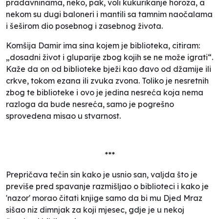
pradavninama, neko, pak, voli kukurikanje horoza, a
nekom su dugi baloneri i mantili sa tamnim naočalama
i šeširom dio posebnog i zasebnog života.
Komšija Damir ima sina kojem je biblioteka, citiram:
„
dosadni život i gluparije zbog kojih se ne može igrati
“.
Kaže da on od biblioteke bježi kao đavo od džamije ili
crkve, tokom ezana ili zvuka zvona. Toliko je nesretnih
zbog te biblioteke i ovo je jedina nesreća koja nema
razloga da bude nesreća, samo je pogrešno
sprovedena misao u stvarnost.
***
Prepričava tečin sin kako je usnio san, valjda što je
previše pred spavanje razmišljao o biblioteci i kako je
'nazor' morao čitati knjige samo da bi mu Djed Mraz
sišao niz dimnjak za koji mjesec, gdje je u nekoj