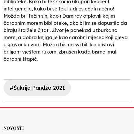
biblioteke. Kako bi tek skočio ukupan kvocent
inteligencije, kako bi se tek ljudi osjećali moćno!
Možda bi i tečin sin, kao i Damirov otplovili kojim
čarobnim morem bibiloteke, ako bi im se dopustilo da
biraju šta žele čitati. Život je ponekad uzburkano
more, a dobra knjiga je kao čarobni mjesec koji pjeva
uspavanku vodi. Možda bismo svi bili
k'o blistavi
brilijant vještom rukom izbrušen
kada bismo imali
čarobni štapić.
#Šukrija Pandžo 2021
NOVOSTI