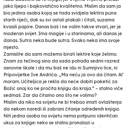
jako lijepo i bajkovistično kvalitetno. Mislim da sam ja
bio jedina osoba kojoj se tada svidjela lektira puna
starih riječi, dok su svi ostali plakali i čitali, suzama
kvasili papire. Danas baš i ne volim takve stvari, jer je
moderan svijet. Ima magije i u starinama, ali danas je
danas. Sutra neka bude sutra. Svako neka ima svoje
mjesto.
Zamislite da sami možemo birati lektire koje želimo.
Znam za tečinog sina da sada pohađa sedmi razred
osnovne škole i da mu baš ne idu ni Sumnjivo lice, ni
Pripovijetke Ive Andrića. „Ma neću ja ovo da čitam. Al'
moram. Učiteljica je rekla da neće dobiti paketić za
Božić onaj ko ne pročita knjigu do kraja.“ – stalno viče
sedmaš. Zar da čitamo ono što ne volimo?
Mislim da niko na svijetu ne bi trebao imati ovlaštenja
da nekom naredi ili zabrani čitanje određenih knjiga.
Niti jedna osoba na svijetu nema potpuno identičan
ukus za knjige: neko se stalno pronalazi u