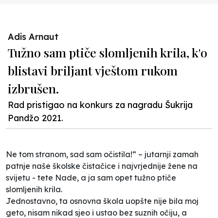
Previous
Nex
Adis Arnaut
Tužno sam ptiče slomljenih krila, k'o
blistavi briljant vještom rukom
izbrušen.
Rad pristigao na konkurs za nagradu Šukrija
Pandžo 2021.
Ne tom stranom, sad sam očistila!“ – jutarnji zamah
patnje naše školske čistačice i najvrjednije žene na
svijetu - tete Nade, a
ja sam
opet
tužno ptiče
slomljenih krila
.
Jednostavno, ta osnovna škola uopšte nije bila moj
geto, nisam nikad sjeo i ustao bez suznih očiju, a