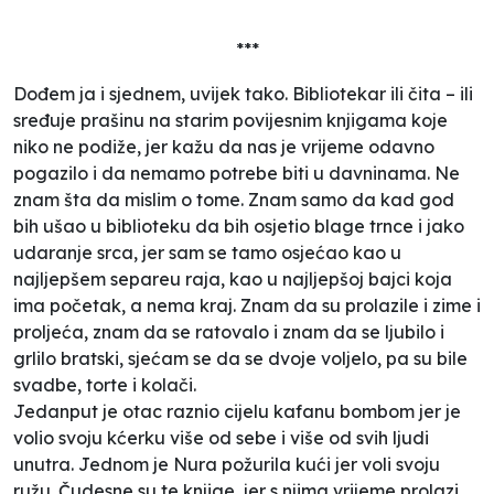
***
Dođem ja i sjednem, uvijek tako. Bibliotekar ili čita – ili
sređuje prašinu na starim povijesnim knjigama koje
niko ne podiže, jer kažu da nas je vrijeme odavno
pogazilo i da nemamo potrebe biti u davninama. Ne
znam šta da mislim o tome. Znam samo da kad god
bih ušao u biblioteku da bih osjetio blage trnce i jako
udaranje srca, jer sam se tamo osjećao kao u
najljepšem separeu raja, kao u najljepšoj bajci koja
ima početak, a nema kraj. Znam da su prolazile i zime i
proljeća, znam da se ratovalo i znam da se ljubilo i
grlilo bratski, sjećam se da se dvoje voljelo, pa su bile
svadbe, torte i kolači.
Jedanput je otac raznio cijelu kafanu bombom jer je
volio svoju kćerku više od sebe i više od svih ljudi
unutra. Jednom je Nura požurila kući jer voli svoju
ružu. Čudesne su te knjige, jer s njima vrijeme prolazi