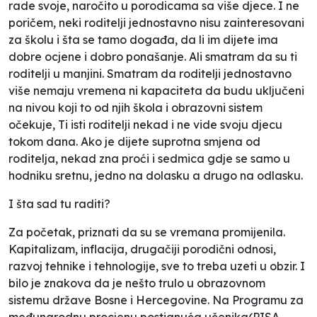
rade svoje, naročito u porodicama sa više djece. I ne
poričem, neki roditelji jednostavno nisu zainteresovani
za školu i šta se tamo događa, da li im dijete ima
dobre ocjene i dobro ponašanje. Ali smatram da su ti
roditelji u manjini. Smatram da roditelji jednostavno
više nemaju vremena ni kapaciteta da budu uključeni
na nivou koji to od njih škola i obrazovni sistem
očekuje, Ti isti roditelji nekad i ne vide svoju djecu
tokom dana. Ako je dijete suprotna smjena od
roditelja, nekad zna proći i sedmica gdje se samo u
hodniku sretnu, jedno na dolasku a drugo na odlasku.
I šta sad tu raditi?
Za početak, priznati da su se vremana promijenila.
Kapitalizam, inflacija, drugačiji porodični odnosi,
razvoj tehnike i tehnologije, sve to treba uzeti u obzir. I
bilo je znakova da je nešto trulo u obrazovnom
sistemu države Bosne i Hercegovine. Na Programu za
međunarodnu procjenu postignuća učenika(PISA