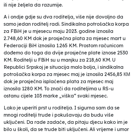
ili nije željela da razumije.
A i ondje gdje su dva roditelja, više nije dovoljno da
samo jedan roditelj radi. Sindikalna potrošačka korpa
za FBiH je u mjesecu maju 2023. godine iznosila
2.748,60 KM dok je prosječna plata za mjesec mart u
Federaciji BiH iznosila 1.265 KM
. Prostom računicom
dođemo do toga da dvije prosječne plate iznose 2530
KM. Roditelji u FBiH su u manjku za 218,60 KM. U
Republici Srpskoj je situacija malo bolja, i sindikalna
potrošačka korpa za mjesec maj je iznosila 2456,85 КМ
dok je prosječna isplaćena plata za mjesec maj
iznosila 1280 KM
. To znači da roditeljima u RS-u
ostanu cijele 103 marke „viška“ svaki mjesec.
Lako je uperiti prst u roditelja. I sigurna sam da se
mnogi roditelji trude i pokušavaju da budu više
uključeni. Da rade zadaće, da pitaju djecu kako im je
bilo u školi, da se trude biti uključeni. Ali vrijeme i umor