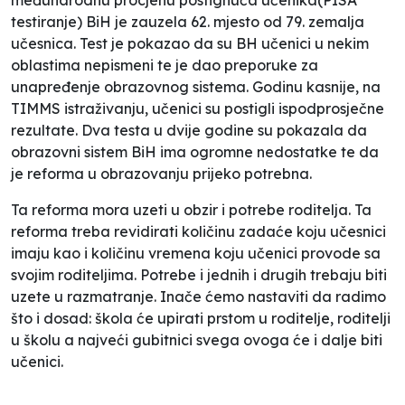
testiranje) BiH je zauzela 62. mjesto od 79. zemalja
učesnica
. Test je pokazao da su BH učenici u nekim
oblastima nepismeni te je dao preporuke za
unapređenje obrazovnog sistema. Godinu kasnije, na
TIMMS
istraživanju, učenici su postigli ispodprosječne
rezultate. Dva testa u dvije godine su pokazala da
obrazovni sistem BiH ima ogromne nedostatke te da
je reforma u obrazovanju prijeko potrebna.
Ta reforma mora uzeti u obzir i potrebe roditelja. Ta
reforma treba revidirati količinu zadaće koju učesnici
imaju kao i količinu vremena koju učenici provode sa
svojim roditeljima. Potrebe i jednih i drugih trebaju biti
uzete u razmatranje. Inače ćemo nastaviti da radimo
što i dosad: škola će upirati prstom u roditelje, roditelji
u školu a najveći gubitnici svega ovoga će i dalje biti
učenici.