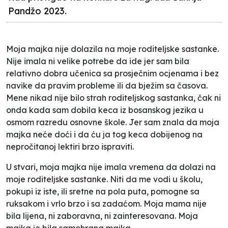
Pandžo 2023.
Moja majka nije dolazila na moje roditeljske sastanke.
Nije imala ni velike potrebe da ide jer sam bila
relativno dobra učenica sa prosječnim ocjenama i bez
navike da pravim probleme ili da bježim sa časova.
Mene nikad nije bilo strah roditeljskog sastanka, čak ni
onda kada sam dobila keca iz bosanskog jezika u
osmom razredu osnovne škole. Jer sam znala da moja
majka neće doći i da ću ja tog keca dobijenog na
nepročitanoj lektiri brzo ispraviti.
U stvari, moja majka nije imala vremena da dolazi na
moje roditeljske sastanke. Niti da me vodi u školu,
pokupi iz iste, ili sretne na pola puta, pomogne sa
ruksakom i vrlo brzo i sa zadaćom. Moja mama nije
bila lijena, ni zaboravna, ni zainteresovana. Moja
majka je bila samohrana majka.