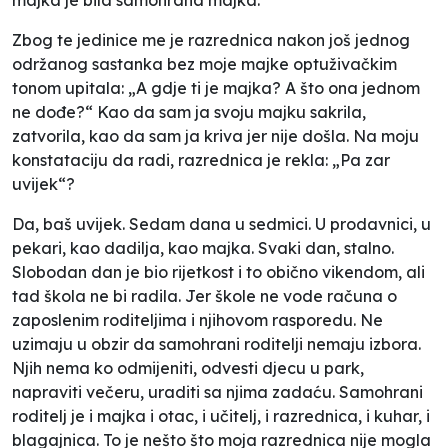
Zbog te jedinice me je razrednica nakon još jednog
održanog sastanka bez moje majke optuživačkim
tonom upitala: „A gdje ti je majka? A što ona jednom
ne dođe?“ Kao da sam ja svoju majku sakrila,
zatvorila, kao da sam ja kriva jer nije došla. Na moju
konstataciju da radi, razrednica je rekla: „Pa zar
uvijek“?
Da, baš uvijek. Sedam dana u sedmici. U prodavnici, u
pekari, kao dadilja, kao majka. Svaki dan, stalno.
Slobodan dan je bio rijetkost i to obično vikendom, ali
tad škola ne bi radila. Jer škole ne vode računa o
zaposlenim roditeljima i njihovom rasporedu. Ne
uzimaju u obzir da samohrani roditelji nemaju izbora.
Njih nema ko odmijeniti, odvesti djecu u park,
napraviti večeru, uraditi sa njima zadaću. Samohrani
roditelj je i majka i otac, i učitelj, i razrednica, i kuhar, i
blagajnica. To je nešto što moja razrednica nije mogla