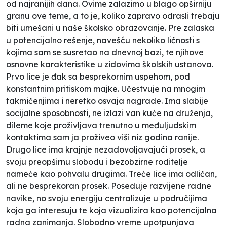
od najranijih dana. Ovime zalazimo u blago opširniju
granu ove teme, a to je, koliko zapravo odrasli trebaju
biti umešani u naše školsko obrazovanje. Pre zalaska
u potencijalno rešenje, navešću nekoliko ličnosti s
kojima sam se susretao na dnevnoj bazi, te njihove
osnovne karakteristike u zidovima školskih ustanova.
Prvo lice je đak sa besprekornim uspehom, pod
konstantnim pritiskom majke. Učestvuje na mnogim
takmičenjima i neretko osvaja nagrade. Ima slabije
socijalne sposobnosti, ne izlazi van kuće na druženja,
dileme koje proživljava trenutno u međuljudskim
kontaktima sam ja proživeo viši niz godina ranije.
Drugo lice ima krajnje nezadovoljavajući prosek, a
svoju preopširnu slobodu i bezobzirne roditelje
nameće kao pohvalu drugima. Treće lice ima odličan,
ali ne besprekoran prosek. Poseduje razvijene radne
navike, no svoju energiju centralizuje u područijima
koja ga interesuju te koja vizualizira kao potencijalna
radna zanimanja. Slobodno vreme upotpunjava