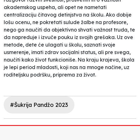
akademskog uspeha, ali opet ne nametati
centralizaciju čitavog detinjstva na školu. Ako dobije
lošu ocenu, ne pokretati sulude žalbe na profesore,
nego ga naučiti da objektivno shvati važnost truda, te
da napreduje i izvuče pouku iz svojih grešaka. Uz ove
metode, dete će ulagati u školu, saznati svoje
usmerenje, imati zdrav socijalni status, ali pre svega,
naučiti kako život funkcioniše. Na kraju krajeva, škola
je lepi period mladosti, koji nas na mnoge načine, uz
roditeljsku podršku, priprema za život.
#Šukrija Pandžo 2023