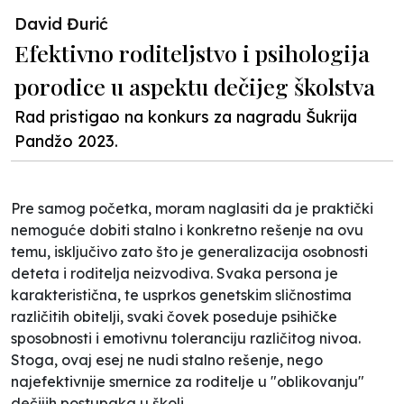
David Đurić
Efektivno roditeljstvo i psihologija
porodice u aspektu dečijeg školstva
Rad pristigao na konkurs za nagradu Šukrija
Pandžo 2023.
Pre samog početka, moram naglasiti da je praktički
nemoguće dobiti stalno i konkretno rešenje na ovu
temu, isključivo zato što je generalizacija osobnosti
deteta i roditelja neizvodiva. Svaka persona je
karakteristična, te usprkos genetskim sličnostima
različitih obitelji, svaki čovek poseduje psihičke
sposobnosti i emotivnu toleranciju različitog nivoa.
Stoga, ovaj esej ne nudi stalno rešenje, nego
najefektivnije smernice za roditelje u "oblikovanju"
dečijih postupaka u školi.