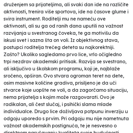
druženjem sa prijateljima, ali svaki dan ide na različite
aktivnosti, trenira više sportova, ide na časove glume i
svira instrument. Roditelji mu ne nameću ove
aktivnosti, ali su ga od ranih dana uputili na važnost
razvijanja u svestranog čoveka, te ga motivišu da
iskusi svet i sazna šta on voli. Iz objektivnog stava,
postupci roditelja trećeg deteta su najkorektniji.
Zašto? Ukoliko sagledamo prvo lice, vrlo očigledno
trpi nezdrav akademski pritisak. Razvija se svestrano,
ali isključivo u školskom programu, koji je, najblaže
sročeno, opširan. Ovo stvara ogroman teret na dete,
osim masivne količine gradiva, prisiljeno je da uči
stvarce koje uopšte ne voli, a da zagorčamo situaciju,
nema prijatelja s kojim može razgovarati. Ovo je
radikalan, ali čest slučaj, i psihički slama mlade
individualce. Drugo lice doživljava potpunu inverziju u
odgoju uporedo s prvim. Pri odgoju mu nije nametnuta
važnost akademskih postignuća, te je nesvesno o
direktnom narušavanju kvaliteta svoje budućnosti.