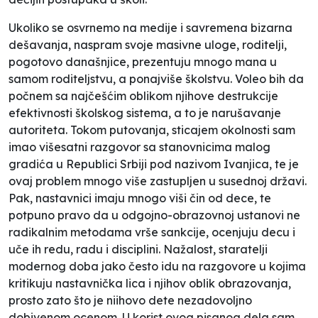
Ukoliko se osvrnemo na medije i savremena bizarna
dešavanja, naspram svoje masivne uloge, roditelji,
pogotovo današnjice, prezentuju mnogo mana u
samom roditeljstvu, a ponajviše školstvu. Voleo bih da
počnem sa najčešćim oblikom njihove destrukcije
efektivnosti školskog sistema, a to je narušavanje
autoriteta. Tokom putovanja, sticajem okolnosti sam
imao višesatni razgovor sa stanovnicima malog
gradića u Republici Srbiji pod nazivom Ivanjica, te je
ovaj problem mnogo više zastupljen u susednoj državi.
Pak, nastavnici imaju mnogo viši čin od dece, te
potpuno pravo da u odgojno-obrazovnoj ustanovi ne
radikalnim metodama vrše sankcije, ocenjuju decu i
uče ih redu, radu i disciplini. Nažalost, staratelji
modernog doba jako često idu na razgovore u kojima
kritikuju nastavnička lica i njihov oblik obrazovanja,
prosto zato što je niihovo dete nezadovoljno
dobivenom ocenom. U korist ovog pisanog dela sam