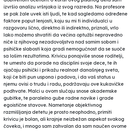
izvršio analizu vršnjaka iz svog razreda. Na profesore
se pak žale uvek isti ljudi, te kad sagledamo određene
faktore poput lenjosti, koju su mi ti individualci u
razgovoru lično, direktno ili indirektno, priznali, vrlo
lako možemo shvatiti da većina optužbi nepravedno
niče iz njihovog nezadovoljstva nad samim sobom i
psihičke slabosti koja gradi nemogućnost da se suoče
sa lošim rezultatima. Krivicu ponajviše snose roditelji,
te umesto da porade na disciplini svoje dece, te ih
ojačaju psihički i prikažu realnost današnjeg sveta,
koji će biti pun uspona i padova, i da vaš status u
njemu ovisi o trudu i radu, podržavaju ove kukavičke
podhvate. Malci u ovom slučaju snose akademske
gubitke, te paralelno gube radne navike i grade
egoistične stavove. Nametanje objektivnog
razmišljanja detetu je prosto neophodno, primiti
krivicu je bolan, ali krajnje neizbežan aspekat svakog
čoveka, i mnogo sam zahvalan da sam naučen ovome