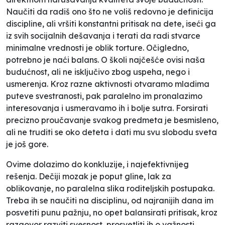
Naučiti da radiš ono što ne voliš redovno je definicija
discipline, ali vršiti konstantni pritisak na dete, iseći ga
iz svih socijalnih dešavanja i terati da radi stvarce
minimalne vrednosti je oblik torture. Očigledno,
potrebno je naći balans. O školi najčešće ovisi naša
budućnost, ali ne isključivo zbog uspeha, nego i
usmerenja. Kroz razne aktivnosti otvaramo mladima
puteve svestranosti, pak paralelno im pronalazimo
interesovanja i usmeravamo ih i bolje sutra. Forsirati
precizno proučavanje svakog predmeta je besmisleno,
ali ne truditi se oko deteta i dati mu svu slobodu sveta
je još gore.
Ovime dolazimo do konkluzije, i najefektivnijeg
rešenja. Dečiji mozak je poput gline, lak za
oblikovanje, no paralelna slika roditeljskih postupaka.
Treba ih se naučiti na disciplinu, od najranijih dana im
posvetiti punu pažnju, no opet balansirati pritisak, kroz
razgovor razviti svesnost, prosvetliti ih o važnosti