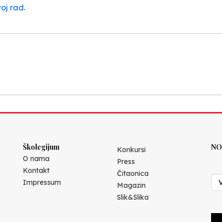
voj rad.
Školegijum
NO
Konkursi
O nama
Press
Kontakt
Čitaonica
Impressum
Magazin
Slik&Slika