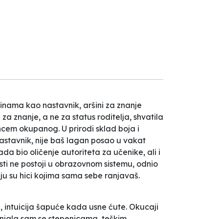
inama kao nastavnik, aršini za znanje
a znanje, a ne za status roditelja, shvatila
em okupanog. U prirodi sklad boja i
 nastavnik, nije baš lagan posao u vakat
a bio oličenje autoriteta za učenike, ali i
osti ne postoji u obrazovnom sistemu, odnio
u su hici kojima sama sebe ranjavaš.
 intuicija šapuće kada usne ćute. Okucaji
Penjala sam se stepenicama, teškim