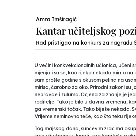
Amra Imširagić
Kantar učiteljskog poz
Rad pristigao na konkurs za nagradu 
U većini konkvekcionalnih učionica, učeni 
mjenjali su se, kao rijeka nekada mirna na 
sam prošle godine s okusom pelina na usa
mirisa, čarobno za oko. Prirodni zakoni su j
nepravde i zuluma. Ocjena za znanje je jedi
roditelje. Tako je bilo u davna vremena, kad
ga vremenski točak. Tako biješe nekada. 
Vrijeme neminovno teče, kao što teku rijek
Tog majskog dana, sunčevim zracima okupan
srca užurbano su lupali, kao kapi kiše o o