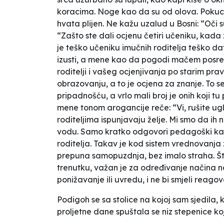
koracima. Noge kao da su od olova. Pokuc
hvata plijen. Ne kažu uzalud u Bosni: “Oči 
“Zašto ste dali ocjenu četiri učeniku, kada
je teško učeniku imučnih roditelja teško da
izusti, a mene kao da pogodi mačem posred sr
roditelji i vašeg ocjenjivanja po starim prav
obrazovanju, a to je ocjena za znanje. To s
pripadnošću, a vrlo mali broj je onih koji t
mene tonom arogancije reče: “Vi, rušite ugl
roditeljima ispunjavaju želje. Mi smo da ih 
vodu. Samo kratko odgovori pedagoški kao s
roditelja. Takav je kod sistem vrednovanja
prepuna samopuzdnja, bez imalo straha. Š
trenutku, važan je za određivanje načina na 
ponižavanje ili uvredu, i ne bi smjeli reagov
Podigoh se sa stolice na kojoj sam sjedila
proljetne dane spuštala se niz stepenice ko