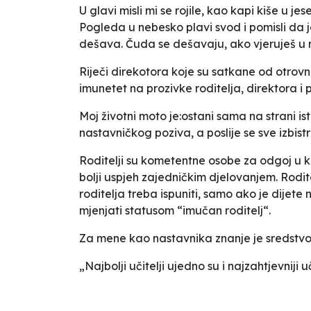
U glavi misli mi se rojile, kao kapi kiše u 
Pogleda u nebesko plavi svod i pomisli da 
dešava. Čuda se dešavaju, ako vjeruješ u nj
Riječi direkotora koje su satkane od otrovn
imunetet na prozivke roditelja, direktora i 
Moj životni moto je:ostani sama na strani is
nastavničkog poziva, a poslije se sve izbistri
Roditelji su kometentne osobe za odgoj u k
bolji uspjeh zajedničkim djelovanjem. Rodite
roditelja treba ispuniti, samo ako je dijet
mjenjati statusom “imučan roditelj“.
Za mene kao nastavnika znanje je sredstvo 
„Najbolji učitelji ujedno su i najzahtjevniji 