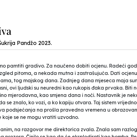
iva
Šukrija Pandžo 2023.
smo pamtiti gradivo. Za naučeno dobiti ocjenu. Radeći god
izgled pitoma, a nekada mutna i zastrašujuća. Dati ocjenu z
nama, tog majskog dana. Zadnjeg dana mjeseca maja sunc
asni, ovi ljudski su neuredni kao rukopis đaka prvaka. Biti
no mjerodavna, kao smjena dana i noći. Nastavnik je nekad
a se znalo, ko vozi, a ko kapiju otvara. Taj sistem vrijedn
Sva podsjećanja na prošla pravedna vremena u obrazovanj
e koje se ne mogu vratiti uzvodno.
im, na razgovor me direktorica zvala. Znala sam razlog,
kna prozora. Činilo se kao da će eksplodirati kao bomba. 