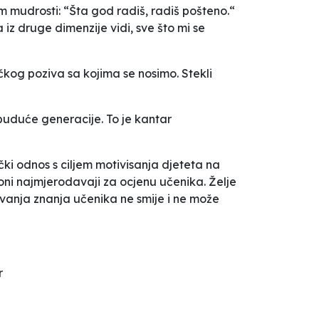
vom mudrosti: “Šta god radiš, radiš pošteno.“
z druge dimenzije vidi, sve što mi se
ičkog poziva sa kojima se nosimo. Stekli
 buduće generacije. To je kantar
ki odnos s ciljem motivisanja djeteta na
u oni najmjerodavaji za ocjenu učenika. Želje
novanja znanja učenika ne smije i ne može
r