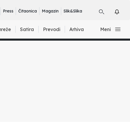
Press
Čitaonica
Magazin
Slik&Slika
mreže
Satira
Prevodi
Arhiva
Meni