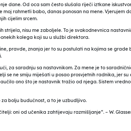
jesenje dane. Od oca sam često slušala riječi iztkane iskust
je moj rahmetli babo, danas ponosan na mene. Vjerujem da i
ih cijelim srcem.
ih strijela, nisu me zaboljele. To je svakodnevnica nastavn
ponekih kolega koji su u službi direktora.
tine, pravde, znanja jer to su postulati na kojima se grade
.
ući, za saradnju sa nastavnikom. Za mene je to saradničnič
lji se ne smiju miješati u posao prosvjetnih radnika, jer s
e naučilo ono što je nastavnik tražio od njega. Sistem vred
za bolju budućnost, a to je uzbudljivo.
učitelji: oni od učenika zahtijevaju razmišljanje“. – W. Glasse