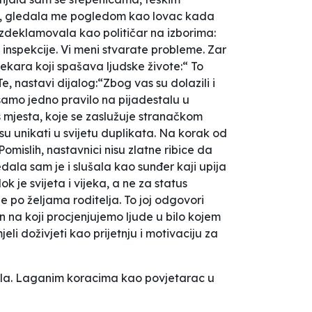
na, gledala me pogledom kao lovac kada
 izdeklamovala kao političar na izborima:
 inspekcije. Vi meni stvarate probleme. Zar
jekara koji spašava ljudske živote:“ To
e, nastavi dijalog:“Zbog vas su dolazili i
i samo jedno pravilo na pijadestalu u
 s mjesta, koje se zaslužuje stranačkom
 su unikati u svijetu duplikata. Na korak od
omislih, nastavnici nisu zlatne ribice da
edala sam je i slušala kao sunđer kaji upija
je svijeta i vijeka, a ne za status
 po željama roditelja. To joj odgovori
n na koji procjenjujemo ljude u bilo kojem
li doživjeti kao prijetnju i motivaciju za
inila. Laganim koracima kao povjetarac u