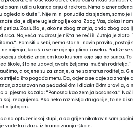
ala sam i ušla u kancelariju direktora. Nimalo iznenađe
su ogledalo duše“. Nije mi ni ponudila da sjedem, samo je
 znate da je dijete uglednog ljekara. Zbog Vas, dolazi nam
ti peticu. Zaslužio je, ako ne zbog znanja, onda zbog oca l
ca. Najveća mudrost je ništa ne reći ili ćutnja je zlato. T
ilama.“. Pomisili u sebi, nema starih i novih pravila, postoj
e ne mijenja, kao što se ne mjenja plima i oseka. Podiže se
u poziciju dobiše znanjem kao krunom koja sija na suncu. To
ed škole, što ne udovoljavate željama imučnih roditelja.“ P
naučimo, a ocjene su za znanje, a ne za status roditelja. Gl
trijela što pogađa metu. Da, ocjena se daje za znanje dok 
 znanja zasnovan na pedadoškim i didaktičkim pravila, a ne
to bi pjesma kazala: “Ponosna kao zemlja bosanska.“
Nači
koji reagujemo. Ako neko razmišlja drugačije, to ne bi smje
atin ljutnjom.
, kao na optuženičkoj klupi, a da grijeh nikakav nisam poč
je vode ka izlazu iz hrama znanja-škole.