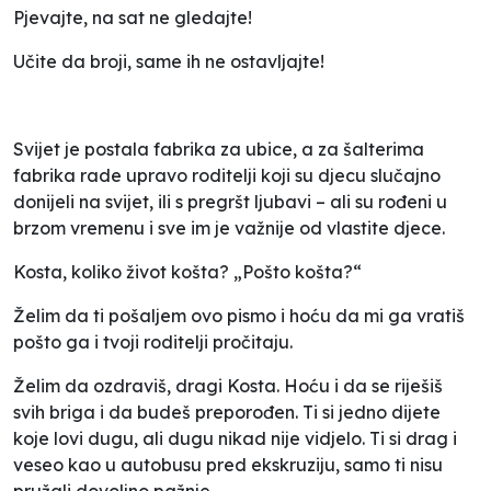
Pjevajte, na sat ne gledajte!
Učite da broji, same ih ne ostavljajte!
Svijet je postala fabrika za ubice, a za šalterima
fabrika rade upravo roditelji koji su djecu slučajno
donijeli na svijet, ili s pregršt ljubavi – ali su rođeni u
brzom vremenu i sve im je važnije od vlastite djece.
Kosta, koliko život košta? „Pošto košta?“
Želim da ti pošaljem ovo pismo i hoću da mi ga vratiš
pošto ga i tvoji roditelji pročitaju.
Želim da ozdraviš, dragi Kosta. Hoću i da se riješiš
svih briga i da budeš preporođen. Ti si jedno dijete
koje lovi dugu, ali dugu nikad nije vidjelo. Ti si drag i
veseo kao u autobusu pred ekskruziju, samo ti nisu
pružali dovoljno pažnje.