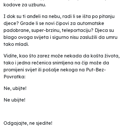
kodove za uzbunu.
I dok su ti anđeli na nebu, radi li se išta po pitanju
djece? Grade li se novi čipovi za automatske
padobrane, super-brzinu, teleportaciju? Djeca su
blago ovoga svijeta i sigurno nisu zaslužili da umru
tako mladi.
Vidite, kao što zarez može nekada da košta života,
tako i jedna rečenica snimljena na čip može da
promijeni svijet ili pošalje nekoga na Put-Bez-
Povratka:
Ne, ubijte!
Ne ubijte!
Odgajajte, ne sjedite!