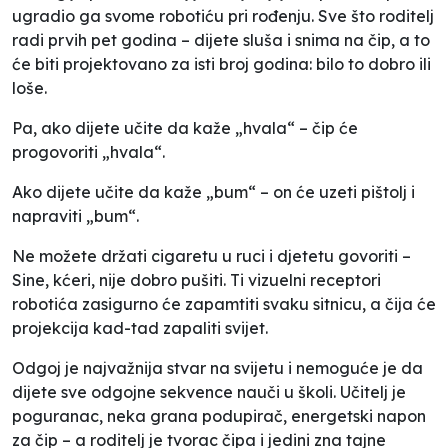
ugradio ga svome robotiću pri rođenju. Sve što roditelj
radi prvih pet godina – dijete sluša i snima na čip, a to
će biti projektovano za isti broj godina: bilo to dobro ili
loše.
Pa, ako dijete učite da kaže „hvala“ – čip će
progovoriti „hvala“.
Ako dijete učite da kaže „bum“ – on će uzeti pištolj i
napraviti „bum“.
Ne možete držati cigaretu u ruci i djetetu govoriti –
Sine, kćeri, nije dobro pušiti. Ti vizuelni receptori
robotića zasigurno će zapamtiti svaku sitnicu, a čija će
projekcija kad-tad zapaliti svijet.
Odgoj je najvažnija stvar na svijetu i nemoguće je da
dijete sve odgojne sekvence nauči u školi. Učitelj je
poguranac, neka grana podupirač, energetski napon
za čip – a roditelj je tvorac čipa i jedini zna tajne