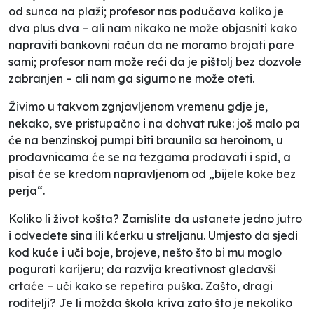
od sunca na plaži; profesor nas podučava koliko je
dva plus dva – ali nam nikako ne može objasniti kako
napraviti bankovni račun da ne moramo brojati pare
sami; profesor nam može reći da je pištolj bez dozvole
zabranjen – ali nam ga sigurno ne može oteti.
Živimo u takvom zgnjavljenom vremenu gdje je,
nekako, sve pristupačno i na dohvat ruke: još malo pa
će na benzinskoj pumpi biti braunila sa heroinom, u
prodavnicama će se na tezgama prodavati i spid, a
pisat će se kredom napravljenom od „
bijele koke bez
perja“.
Koliko li život košta? Zamislite da ustanete jedno jutro
i odvedete sina ili kćerku u streljanu. Umjesto da sjedi
kod kuće i uči boje, brojeve, nešto što bi mu moglo
pogurati karijeru; da razvija kreativnost gledavši
crtaće – uči kako se repetira puška. Zašto, dragi
roditelji? Je li možda škola kriva zato što je nekoliko