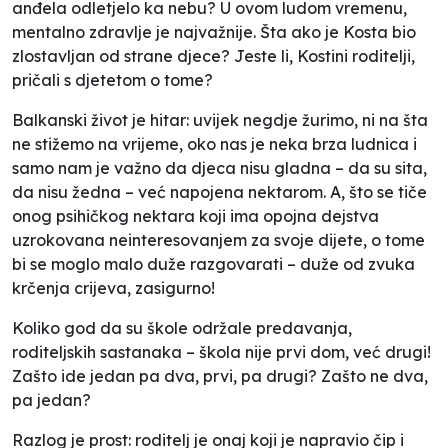
anđela odletjelo ka nebu? U ovom ludom vremenu,
mentalno zdravlje je najvažnije. Šta ako je Kosta bio
zlostavljan od strane djece? Jeste li, Kostini roditelji,
pričali s djetetom o tome?
Balkanski život je hitar: uvijek negdje žurimo, ni na šta
ne stižemo na vrijeme, oko nas je neka brza ludnica i
samo nam je važno da djeca nisu gladna – da su sita,
da nisu žedna – već napojena nektarom. A, što se tiče
onog psihičkog nektara koji ima opojna dejstva
uzrokovana neinteresovanjem za svoje dijete, o tome
bi se moglo malo duže razgovarati – duže od zvuka
krčenja crijeva, zasigurno!
Koliko god da su škole održale predavanja,
roditeljskih sastanaka – škola nije prvi dom, već drugi!
Zašto ide jedan pa dva, prvi, pa drugi? Zašto ne dva,
pa jedan?
Razlog je prost: roditelj je onaj koji je napravio čip i