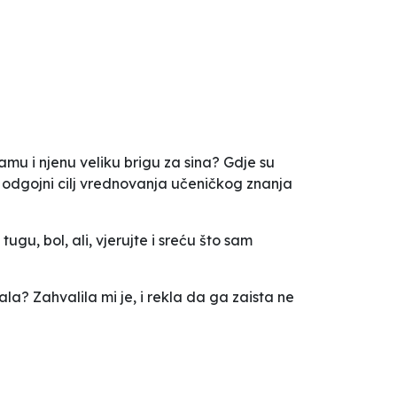
amu i njenu veliku brigu za sina? Gdje su
je odgojni cilj vrednovanja učeničkog znanja
ugu, bol, ali, vjerujte i sreću što sam
ala? Zahvalila mi je, i rekla da ga zaista ne