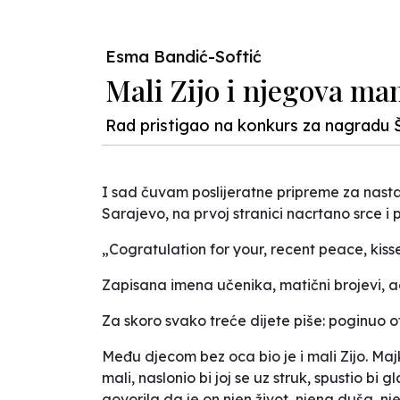
Esma Bandić-Softić
Mali Zijo i njegova m
Rad pristigao na konkurs za nagradu 
I sad čuvam poslijeratne pripreme za nastavu
Sarajevo, na prvoj stranici nacrtano srce i p
„Cogratulation for your, recent peace, kisse
Zapisana imena učenika, matični brojevi, a
Za skoro svako treće dijete piše: poginuo
Među djecom bez oca bio je i mali Zijo. Majk
mali, naslonio bi joj se uz struk, spustio bi
govorila da je on njen život, njena duša, njeno