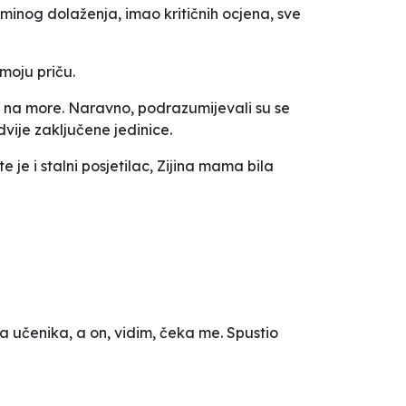
inog dolaženja, imao kritičnih ocjena, sve
 moju priču.
o na more. Naravno, podrazumijevali su se
 dvije zaključene jedinice.
e je i stalni posjetilac, Zijina mama bila
a učenika, a on, vidim, čeka me. Spustio