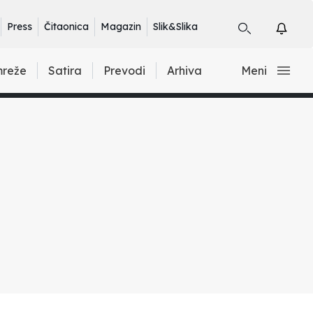
Press
Čitaonica
Magazin
Slik&Slika
mreže
Satira
Prevodi
Arhiva
Meni