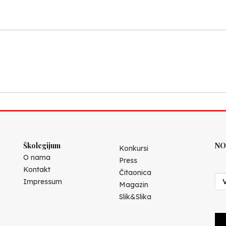
Školegijum
NO
Konkursi
O nama
Press
Kontakt
Čitaonica
Impressum
Magazin
Slik&Slika