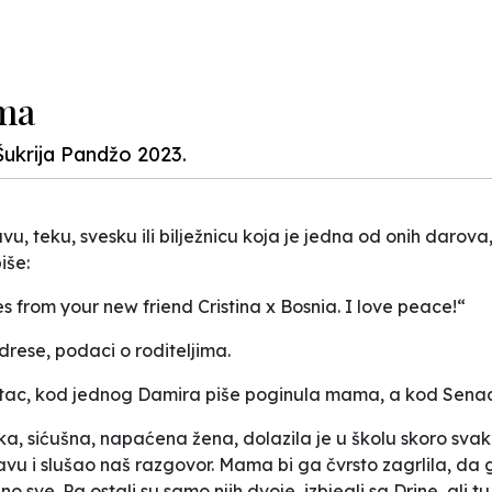
ama
Šukrija Pandžo 2023.
, teku, svesku ili bilježnicu koja je jedna od onih darova, 
iše:
s from your new friend Cristina x Bosnia. I love peace!“
drese, podaci o roditeljima.
 otac, kod jednog Damira piše poginula mama, a kod Senada
a, sićušna, napaćena žena, dolazila je u školu skoro svake 
 glavu i slušao naš razgovor. Mama bi ga čvrsto zagrlila, da 
 sve. Pa ostali su samo njih dvoje, izbjegli sa Drine, ali tu, 