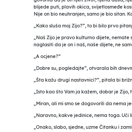
blijede puti, plavih okica, svijetlosmeđe ko
Nije on bio neuhranjen, samo je bio sitan. K
„Kako sluša moj Zijo?“, to bi bilo prvo pitan
„Naš Zijo je pravo kulturno dijete, nemate 
naglasiti da je on i naš, naše dijete, ne sa
„A ocjene?“
„Dobre su, pogledajte“, otvarala bih dnevnik
„Šta kažu drugi nastavnici?“, pitala bi br
„Isto kao što Vam ja kažem, dobar je Zijo, 
„Miran, ali mi smo se dogovorili da nema je
„Naravno, kakve jedinice, nema toga. Uči l
„Onako, slabo, sjedne, uzme Čitanku i zamisli