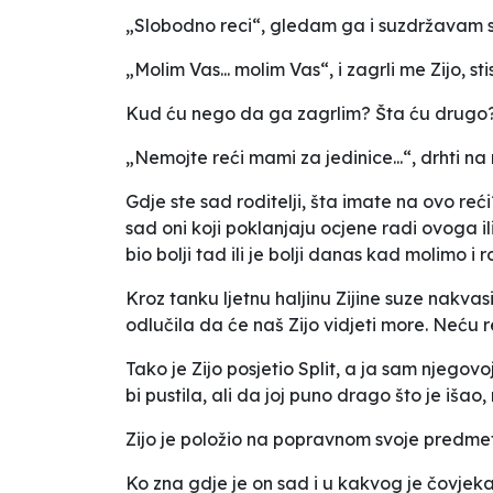
„Slobodno reci“, gledam ga i suzdržavam s
„Molim Vas... molim Vas“, i zagrli me Zijo, 
Kud ću nego da ga zagrlim? Šta ću drugo
„Nemojte reći mami za jedinice...“, drhti n
Gdje ste sad roditelji, šta imate na ovo re
sad oni koji poklanjaju ocjene radi ovoga i
bio bolji tad ili je bolji danas kad molimo 
Kroz tanku ljetnu haljinu Zijine suze nakvasi
odlučila da će naš Zijo vidjeti more. Neću r
Tako je Zijo posjetio Split, a ja sam njegov
bi pustila, ali da joj puno drago što je išao,
Zijo je položio na popravnom svoje predmet
Ko zna gdje je on sad i u kakvog je čovjeka 