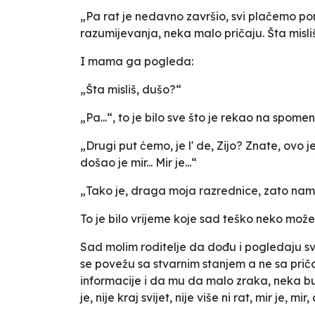
„Pa rat je nedavno završio, svi plačemo 
razumijevanja, neka malo pričaju. Šta misliš 
I mama ga pogleda:
„Šta misliš, dušo?“
„Pa...“, to je bilo sve što je rekao na spom
„Drugi put ćemo, je l' de, Zijo? Znate, ov
došao je mir... Mir je...“
„Tako je, draga moja razrednice, zato nam n
To je bilo vrijeme koje sad teško neko može
Sad molim roditelje da dođu i pogledaju sv
se povežu sa stvarnim stanjem a ne sa prič
informacije i da mu da malo zraka, neka b
je, nije kraj svijet, nije više ni rat, mir je,