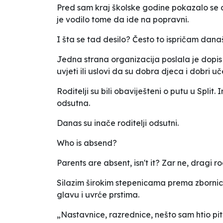
Pred sam kraj školske godine pokazalo se 
je vodilo tome da ide na popravni.
I šta se tad desilo? Često to ispričam današn
Jedna strana organizacija poslala je dopis
uvjeti ili uslovi da su dobra djeca i dobri uč
Roditelji su bili obaviješteni o putu u Split
odsutna.
Danas su inače roditelji odsutni.
Who is absend?
Parents are absent, isn't it? Zar ne, dragi ro
Silazim širokim stepenicama prema zbornici,
glavu i uvrće prstima.
„Nastavnice, razrednice, nešto sam htio pitati.