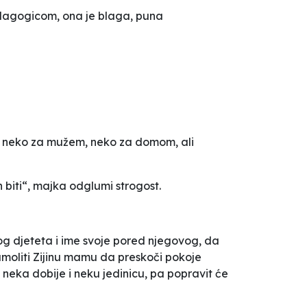
dagogicom, ona je blaga, puna
m, neko za mužem, neko za domom, ali
 biti“, majka odglumi strogost.
og djeteta i ime svoje pored njegovog, da
amoliti Zijinu mamu da preskoči pokoje
eka dobije i neku jedinicu, pa popravit će