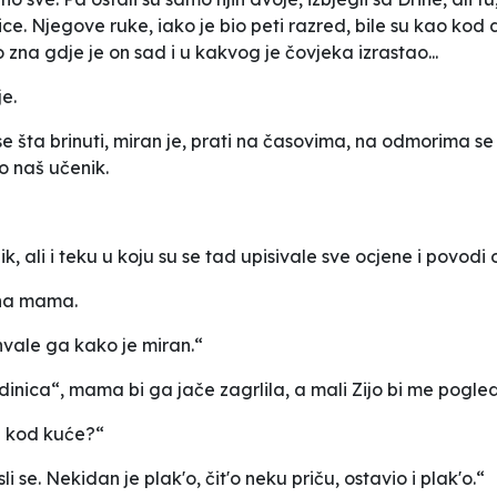
sice. Njegove ruke, iako je bio peti razred, bile su kao ko
o zna gdje je on sad i u kakvog je čovjeka izrastao...
je.
se šta brinuti, miran je, prati na časovima, na odmorima se
mo naš učenik.
, ali i teku u koju su se tad upisivale sve ocjene i povodi 
ižna mama.
hvale ga kako je miran.“
dinica“, mama bi ga jače zagrlila, a mali Zijo bi me pogl
i kod kuće?“
 se. Nekidan je plak'o, čit'o neku priču, ostavio i plak'o.“