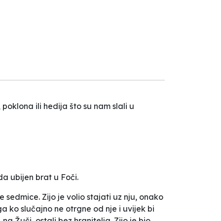
poklona ili hedija što su nam slali u
 ubijen brat u Foči.
sedmice. Zijo je volio stajati uz nju, onako
ga ko slučajno ne otrgne od nje i uvijek bi
na Žuči, ostali bez hranitelja. Zijo je bio