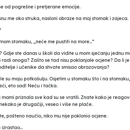
e od pogrešne i pretjerane emocije.
stisnu me oko struka, nasloni obraze na moj stomak i zajeca.
?
a mom stomaku, „neće me pustiti na more...“
ći? Gdje ste danas u školi da vidite u mom sjećanju jednu m
li radi onoga? Zašto se tad nisu poklanjale ocjene? Da li 
i roditelje i učenike da shvate smisao obrazovanja?
le su moju potkošulju. Osjetim u stomaku što i na stomaku, t
eći, eto sad! Neću i tačka.
oj mami priznala sve kad su se vratili. Znate kako je reagov
 nekako je drugačiji, veseo i više ne plače.
e, pošteno naučio, niko mu nije poklonio ocjene.
izrastao...