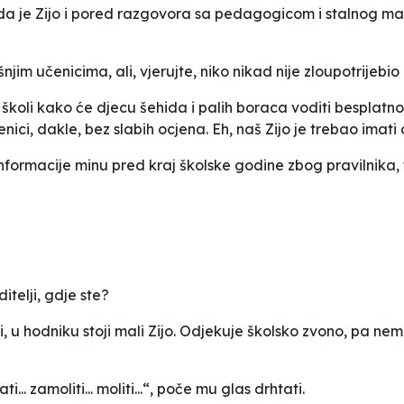
da je Zijo i pored razgovora sa pedagogicom i stalnog mam
jim učenicima, ali, vjerujte, niko nikad nije zloupotrijebio
 školi kako će djecu šehida i palih boraca voditi besplatn
enici, dakle, bez slabih ocjena. Eh, naš Zijo je trebao imati
. Informacije minu pred kraj školske godine zbog pravilnika, t
ditelji, gdje ste?
 u hodniku stoji mali Zijo. Odjekuje školsko zvono, pa nem
.. zamoliti... moliti...“, poče mu glas drhtati.