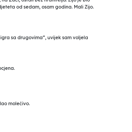
d djeteta od sedam, osam godina. Mali Zijo.
 igra sa drugovima“, uvijek sam voljela
ocjena.
edao molećivo.