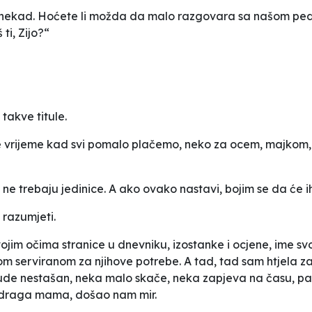
ponekad. Hoćete li možda da malo razgovara sa našom pe
ti, Zijo?“
en takve
titule.
o je vrijeme kad svi pomalo plačemo, neko za ocem, majko
e trebaju jedinice. A ako ovako nastavi, bojim se da će ih
 razumjeti.
ojim očima stranice u dnevniku, izostanke i ocjene, ime sv
om serviranom za njihove potrebe. A tad, tad sam htjela z
ude nestašan, neka malo skače, neka zapjeva na času, pa n
 mir, draga mama, došao nam mir.