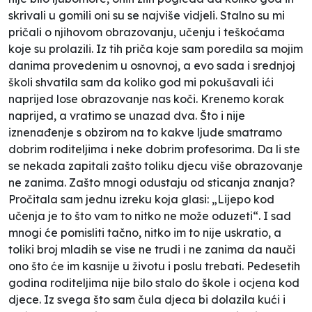
skrivali u gomili oni su se najviše vidjeli. Stalno su mi
pričali o njihovom obrazovanju, učenju i teškoćama
koje su prolazili. Iz tih priča koje sam poredila sa mojim
danima provedenim u osnovnoj, a evo sada i srednjoj
školi shvatila sam da koliko god mi pokušavali ići
naprijed lose obrazovanje nas koči. Krenemo korak
naprijed, a vratimo se unazad dva. Što i nije
iznenađenje s obzirom na to kakve ljude smatramo
dobrim roditeljima i neke dobrim profesorima. Da li ste
se nekada zapitali zašto toliku djecu više obrazovanje
ne zanima. Zašto mnogi odustaju od sticanja znanja?
Pročitala sam jednu izreku koja glasi: „Lijepo kod
učenja je to što vam to nitko ne može oduzeti“. I sad
mnogi će pomisliti tačno, nitko im to nije uskratio, a
toliki broj mladih se vise ne trudi i ne zanima da nauči
ono što će im kasnije u životu i poslu trebati. Pedesetih
godina roditeljima nije bilo stalo do škole i ocjena kod
djece. Iz svega što sam čula djeca bi dolazila kući i