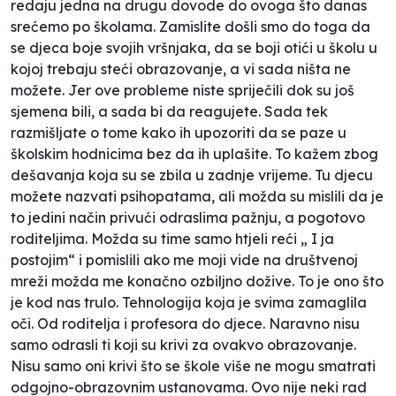
redaju jedna na drugu dovode do ovoga što danas
srećemo po školama. Zamislite došli smo do toga da
se djeca boje svojih vršnjaka, da se boji otići u školu u
kojoj trebaju steći obrazovanje, a vi sada ništa ne
možete. Jer ove probleme niste spriječili dok su još
sjemena bili, a sada bi da reagujete. Sada tek
razmišljate o tome kako ih upozoriti da se paze u
školskim hodnicima bez da ih uplašite. To kažem zbog
dešavanja koja su se zbila u zadnje vrijeme. Tu djecu
možete nazvati psihopatama, ali možda su mislili da je
to jedini način privući odraslima pažnju, a pogotovo
roditeljima. Možda su time samo htjeli reći „ I ja
postojim“ i pomislili ako me moji vide na društvenoj
mreži možda me konačno ozbiljno dožive. To je ono što
je kod nas trulo. Tehnologija koja je svima zamaglila
oči. Od roditelja i profesora do djece. Naravno nisu
samo odrasli ti koji su krivi za ovakvo obrazovanje.
Nisu samo oni krivi što se škole više ne mogu smatrati
odgojno-obrazovnim ustanovama. Ovo nije neki rad