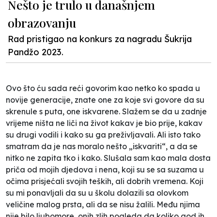
Nešto je trulo u današnjem
obrazovanju
Rad pristigao na konkurs za nagradu Šukrija
Pandžo 2023.
Ovo što ću sada reći govorim kao netko ko spada u
novije generacije, znate one za koje svi govore da su
skrenule s puta, one iskvarene. Slažem se da u zadnje
vrijeme ništa ne liči na život kakav je bio prije, kakav
su drugi vodili i kako su ga preživljavali. Ali isto tako
smatram da je nas moralo nešto „iskvariti“, a da se
nitko ne zapita tko i kako. Slušala sam kao mala dosta
priča od mojih djedova i nena, koji su se sa suzama u
očima prisjećali svojih teških, ali dobrih vremena. Koji
su mi ponavljali da su u školu dolazili sa olovkom
veličine malog prsta, ali da se nisu žalili. Među njima
nije bilo ljubomore, onih zlih pogleda da koliko god ih