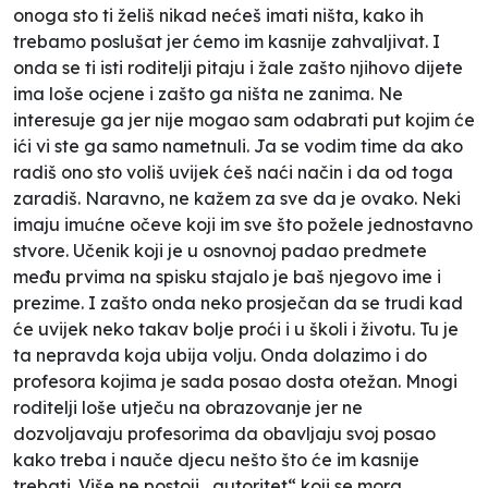
onoga sto ti želiš nikad nećeš imati ništa, kako ih
trebamo poslušat jer ćemo im kasnije zahvaljivat. I
onda se ti isti roditelji pitaju i žale zašto njihovo dijete
ima loše ocjene i zašto ga ništa ne zanima. Ne
interesuje ga jer nije mogao sam odabrati put kojim će
ići vi ste ga samo nametnuli. Ja se vodim time da ako
radiš ono sto voliš uvijek ćeš naći način i da od toga
zaradiš. Naravno, ne kažem za sve da je ovako. Neki
imaju imućne očeve koji im sve što požele jednostavno
stvore. Učenik koji je u osnovnoj padao predmete
među prvima na spisku stajalo je baš njegovo ime i
prezime. I zašto onda neko prosječan da se trudi kad
će uvijek neko takav bolje proći i u školi i životu. Tu je
ta nepravda koja ubija volju. Onda dolazimo i do
profesora kojima je sada posao dosta otežan. Mnogi
roditelji loše utječu na obrazovanje jer ne
dozvoljavaju profesorima da obavljaju svoj posao
kako treba i nauče djecu nešto što će im kasnije
trebati. Više ne postoji „autoritet“ koji se mora