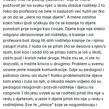
poštovat jer na svaku riječ u školu dolaze roditelji. I to
tako da profesora ne žele ni saslušati već tužiti jer tko
je on da se „dere na moje dijete“. A mene zanima
kako takvi ljudi očekuju da će se kasnije to dijete
ponašati prije svega kao čovjek. Dijete koje nije steklo
odgojno obrazovanje od roditelja, a kasnije i od
profesora baš zbog tih istih roditelja kasnije će i njima
zalupit vrata. I tada će se pitati šta se dešava s njim/s
njom, baš kao i sada što se pitaju zašto je loš u školi,
zašto puši i koristi neke droge. Može mu se, vi ste to
dozvolili, a tražite krivca u drugima. Problem u svemu
ovome jeste manjak komunikacije. Gdje su pedagozi i
psiholozi čemu oni služe? Koliko problematične djece
sam srela i čula za njih, a nikada nisam vidjela da su
pedagozi reagovali i pozvali roditelje i djecu na
razgovor. I da jesu uvijek su se roditelji pitali šta nije u
redu s djetetom, a jeste li dijete pitali sta nije u redu s
roditeljima. Sve te „sitnice“ koje se nagomilavaju i