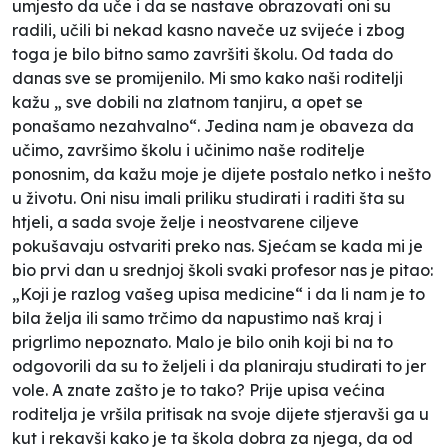
umjesto da uče i da se nastave obrazovati oni su
radili, učili bi nekad kasno naveče uz svijeće i zbog
toga je bilo bitno samo završiti školu. Od tada do
danas sve se promijenilo. Mi smo kako naši roditelji
kažu „ sve dobili na zlatnom tanjiru, a opet se
ponašamo nezahvalno“. Jedina nam je obaveza da
učimo, završimo školu i učinimo naše roditelje
ponosnim, da kažu moje je dijete postalo netko i nešto
u životu. Oni nisu imali priliku studirati i raditi šta su
htjeli, a sada svoje želje i neostvarene ciljeve
pokušavaju ostvariti preko nas. Sjećam se kada mi je
bio prvi dan u srednjoj školi svaki profesor nas je pitao:
„Koji je razlog vašeg upisa medicine“ i da li nam je to
bila želja ili samo trčimo da napustimo naš kraj i
prigrlimo nepoznato. Malo je bilo onih koji bi na to
odgovorili da su to željeli i da planiraju studirati to jer
vole. A znate zašto je to tako? Prije upisa većina
roditelja je vršila pritisak na svoje dijete stjeravši ga u
kut i rekavši kako je ta škola dobra za njega, da od