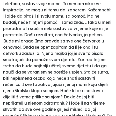
telefona, sastav svoje mame. Ja nemam nikakve
inspiracije, ne mogu ni temu da izaberem. Kažem sebi:
Hajde da pitaš i ti svoju mamu za pomoć.
Ma ne
budali, neće ti htjeti pomoći i sama znaš.
I tako
u meni
proradi inat i sročim neki sastav za vrijeme koje mi je
preostalo. Dođu rezultati, ona četvorka, ja petica.
Bude mi drago. Ima pravde za sve one četvorke u
osnovnoj. Onda se opet zapitam da li je ona i tu
četvorku zaslužila. Njena majka joj je sve to pisala
smatrajući da pomaže svom djetetu. Zar roditelj ne
treba da bude najbolji učitelj svome djetetu i da ga
nauči da se varanjem ne postiže uspjeh. Šta će sutra,
biti nepismena osoba koja neće znati sastaviti
rečenicu. I sve to zahvaljujući njenoj mami koja dijeli
njenu školsku klupu sa njom. Hoće li tako nastaviti
dijeliti životne prilike sa njom? Dokle će joj biti
neprijatelj u njenom odrastanju? Hoće li na vrijeme
shvatiti da sve ove godine griješi misleći da joj
pomaže? Gdje su danas zaista roditelji u školama? Da