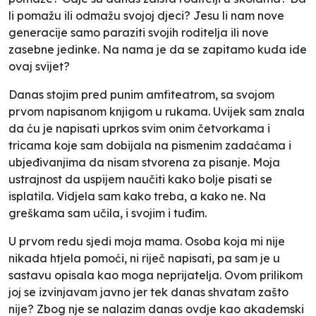
li pomažu ili odmažu svojoj djeci? Jesu li nam nove
generacije samo paraziti svojih roditelja ili nove
zasebne jedinke. Na nama je da se zapitamo kuda ide
ovaj svijet?
Danas stojim pred punim amfiteatrom, sa svojom
prvom napisanom knjigom u rukama. Uvijek sam znala
da ću je napisati uprkos svim onim četvorkama i
tricama koje sam dobijala na pismenim zadaćama i
ubjeđivanjima da nisam stvorena za pisanje. Moja
ustrajnost da uspijem naučiti kako bolje pisati se
isplatila. Vidjela sam kako treba, a kako ne. Na
greškama sam učila, i svojim i tuđim.
U prvom redu sjedi moja mama. Osoba koja mi nije
nikada htjela pomoći, ni riječ napisati, pa sam je u
sastavu opisala kao moga neprijatelja. Ovom prilikom
joj se izvinjavam javno jer tek danas shvatam zašto
nije? Zbog nje se nalazim danas ovdje kao akademski