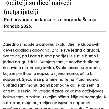
Roditelji su djeci najveći
(ne)prijatelji
Rad pristigao na konkurs za nagradu Šukrija
Pandžo 2023.
Zajedno smo išle u osnovnu školu. Dijelile klupu svih
devet godina školovanja. Znale sve jedna o drugoj,
sve tajne, pa i kada bismo pogriješile šutile bismo i
jedna drugu štitile. Šutnjom sam je najviše štitila na
časovima maternjeg jezika. Svaku pismenu zadaću,
koju je prethodno napisala njena mama, učila bi
napamet. Sjećam se pismene na temu
Moja mama.
Upitala sam mamu da mi pomogne da je opišem, a
ona mi je rekla:
Pa valjda ti znaš kako me doživljavaš i
kakva sam ja zaista u tvojim očima
. Nije mi pomogla. A
sutradan, moja prijateljica je ispisala napamet
naučeni opis mame koji je mama i napisala. Opisala je