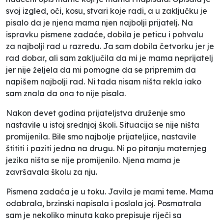
svoj izgled, oči, kosu, stvari koje radi, a u zaključku je
pisalo da je njena mama njen najbolji prijatelj. Na
ispravku pismene zadaće, dobila je peticu i pohvalu
za najbolji rad u razredu. Ja sam dobila četvorku jer je
rad dobar, ali sam zaključila da mi je mama neprijatelj
jer nije željela da mi pomogne da se pripremim da
napišem najbolji rad. Ni tada nisam ništa rekla iako
sam znala da ona to nije pisala.
Nakon devet godina prijateljstva druženje smo
nastavile u istoj srednjoj školi. Situacija se nije ništa
promijenila. Bile smo najbolje prijateljice, nastavile
štititi i paziti jedna na drugu. Ni po pitanju maternjeg
jezika ništa se nije promijenilo. Njena mama je
završavala školu za nju.
Pismena zadaća je u toku. Javila je mami teme. Mama
odabrala, brzinski napisala i poslala joj. Posmatrala
sam je nekoliko minuta kako prepisuje riječi sa