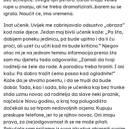
rupe u znanju, ali ne treba dramatizirati...barem su se
igrala. Naučit će, ima vremena.
Inat učenik. Uvijek me zabrinjavalo odsustvo „obraza“
kod naše djece. Jedan moj bivši učenik kaže: „Pa šta,
dobijem poneku jedinicu, pa bude upitno i da li ću
proći, ali uzet ću učiti kad mi bude kritično.“ Njegov
otac mi je na jednom teminu informacija prenio šta
sam mu djetetu tada odgovorila: „Zamisli da tvoji
roditelji ne žele da rade. A porodicu treba hraniti. I oni
kažu: Pa dobro tražit ćemo posao kad ogladnite!“
Kaže da je shvatio poentu, i da se trudi da bude
dobar. Tada, kao i sada, bilo je učenika koji bez trunke
stida uzmu novac od roditelja da slave neki praznik,
najčešće Novu godinu, a kraj tog polugodišta
dočekali su sa hrpom nedovoljnih ocjena. Kupuju
preskupe telefone, jer to je njihov novac. Oni imaju
prava, za (ne)odgovornost ih se ne može pitati.
Pokušala sam pričama iz svog iskustva objasniti svojim