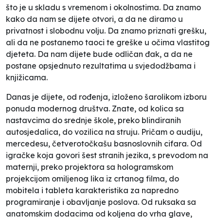
što je u skladu s vremenom i okolnostima. Da znamo
kako da nam se dijete otvori, a da ne diramo u
privatnost i slobodnu volju. Da znamo priznati grešku,
ali da ne postanemo taoci te greške u očima vlastitog
djeteta. Da nam dijete bude odličan đak, a da ne
postane opsjednuto rezultatima u svjedodžbama i
knjižicama.
Danas je dijete, od rođenja, izloženo šarolikom izboru
ponuda modernog društva. Znate, od kolica sa
nastavcima do srednje škole, preko blindiranih
autosjedalica, do vozilica na struju. Pričam o audiju,
mercedesu, četverotočkašu basnoslovnih cifara. Od
igračke koja govori šest stranih jezika, s prevodom na
maternji, preko projektora sa hologramskom
projekcijom omiljenog lika iz crtanog filma, do
mobitela i tableta karakteristika za napredno
programiranje i obavljanje poslova. Od ruksaka sa
anatomskim dodacima od koljena do vrha glave,