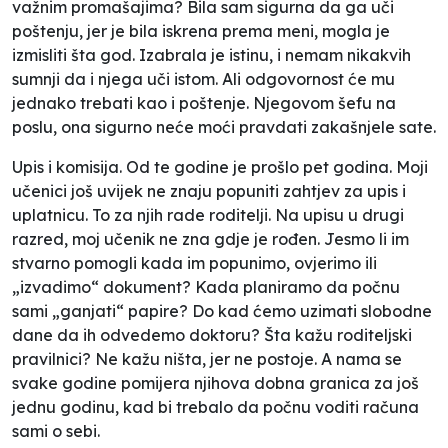
važnim promašajima? Bila sam sigurna da ga uči
poštenju, jer je bila iskrena prema meni, mogla je
izmisliti šta god. Izabrala je istinu, i nemam nikakvih
sumnji da i njega uči istom. Ali odgovornost će mu
jednako trebati kao i poštenje. Njegovom šefu na
poslu, ona sigurno neće moći pravdati zakašnjele sate.
Upis i komisija. Od te godine je prošlo pet godina. Moji
učenici još uvijek ne znaju popuniti zahtjev za upis i
uplatnicu. To za njih rade roditelji. Na upisu u drugi
razred, moj učenik ne zna gdje je rođen. Jesmo li im
stvarno pomogli kada im popunimo, ovjerimo ili
„izvadimo“ dokument? Kada planiramo da počnu
sami „ganjati“ papire? Do kad ćemo uzimati slobodne
dane da ih odvedemo doktoru? Šta kažu roditeljski
pravilnici? Ne kažu ništa, jer ne postoje. A nama se
svake godine pomijera njihova dobna granica za još
jednu godinu, kad bi trebalo da počnu voditi računa
sami o sebi.