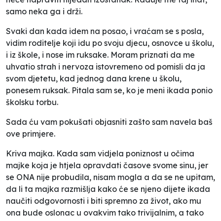
samo neka ga i drži.
Svaki dan kada idem na posao, i vraćam se s posla,
vidim roditelje koji idu po svoju djecu, osnovce u školu,
i iz škole, i nose im ruksake. Moram priznati da me
uhvatio strah i nervoza istovremeno od pomisli da ja
svom djetetu, kad jednog dana krene u školu,
ponesem ruksak. Pitala sam se, ko je meni ikada ponio
školsku torbu.
Sada ću vam pokušati objasniti zašto sam navela baš
ove primjere.
Kriva majka. Kada sam vidjela poniznost u očima
majke koja je htjela opravdati časove svome sinu, jer
se ONA nije probudila, nisam mogla a da se ne upitam,
da li ta majka razmišlja kako će se njeno dijete ikada
naučiti odgovornosti i biti spremno za život, ako mu
ona bude oslonac u ovakvim tako trivijalnim, a tako