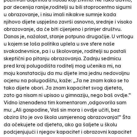
par decenija ranije,roditelji su bili stoprocentno sigurni
u obrazovanje, i nisu imali nikakve sumnje kada
njihovo dijete uspješno završi osnovno, srednje i visoko
obrazovanje, da će biti cijenjeno i primjer društvu.
Danas je, nažalost, stanje potpuno drugačije. U vrtlogu
u kojem se loša politika uplela u sve sfere naše
svakodnevnice, pa i u školovanje, roditelji su postali
skeptični po pitanju obrazovanja. Zadnju sedmicu
pred kraj polugodišta roditelj mog učenika mi, na
moju konstataciju da mu dijete ima jednu nedovoljnu
ocjenu na polugodištu, kaže: „Ja ne znam kako se to
tako dijete obori. Ja znam kapacitet svog djeteta,
zato ga nisam ni upisao u gimnaziju, nego baš ovdje.“
Vidno iznenađena tim komentarom ,odgovorila sam
mu: „Ali gospodine, Vaš sin mora i ovdje učiti, bez
obzira što je ovo škola usmjerenog obrazovanja!“ Šta
da očekujete od djeteta, ako ga šaljete u školu
podcjenjujući i njegov kapacitet i obrazovni kapacitet