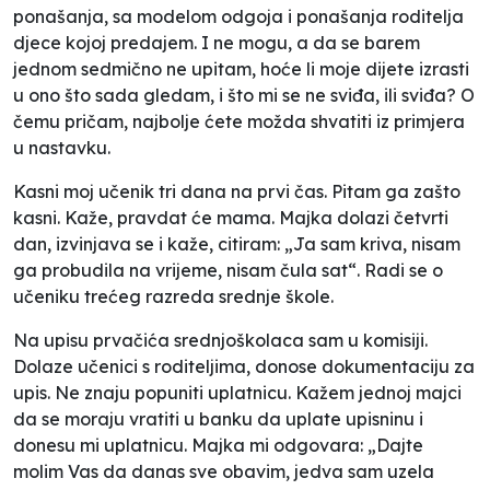
ponašanja, sa modelom odgoja i ponašanja roditelja
djece kojoj predajem. I ne mogu, a da se barem
jednom sedmično ne upitam, hoće li moje dijete izrasti
u ono što sada gledam, i što mi se ne sviđa, ili sviđa? O
čemu pričam, najbolje ćete možda shvatiti iz primjera
u nastavku.
Kasni moj učenik tri dana na prvi čas. Pitam ga zašto
kasni. Kaže, pravdat će mama. Majka dolazi četvrti
dan, izvinjava se i kaže, citiram: „Ja sam kriva, nisam
ga probudila na vrijeme, nisam čula sat“. Radi se o
učeniku trećeg razreda srednje škole.
Na upisu prvačića srednjoškolaca sam u komisiji.
Dolaze učenici s roditeljima, donose dokumentaciju za
upis. Ne znaju popuniti uplatnicu. Kažem jednoj majci
da se moraju vratiti u banku da uplate upisninu i
donesu mi uplatnicu. Majka mi odgovara: „Dajte
molim Vas da danas sve obavim, jedva sam uzela