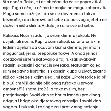
što obeća. Tako je i on obećao da će se popraviti. A
nije. Tugu i očaj u očima te majke ne mogu zaboraviti.
Mogu samo zaželjeti da se ne dovedem u takvo
beznađe, i da dam sve od sebe da od svog djeteta ne
doživim ništa slično. A dala je i ona sve od sebe.
Ruksaci. Nosim sada i ja svom djetetu ruksak. Ne
uvijek, ali nosim. Kupila sam ruksak sa anatomskim
leđnim dijelom da očuvam kičmu djetetu, jer imam
mogućnost, jer su preporuke takve. A onda je naš
obrazovni sistem natovario u taj ruksak svakavih
radnih, školskih i domaćih svesaka. Maturant kojeg
sam nedavno ispratila iz školskih klupa u život, znatno
niži od kolege s kojim sjedi, mi kaže: „Profesorice ja bi'
bio 10 cm viši da nije bilo onog ru'saka u prvom
osnovne!“ I znate šta? I ja tako mislim, bez
pretjerivanja. Svaki dan se borim između pravilnog
odgoja i brige oko djetetovog zdravlja. I svaki dan
vagam. I ruksak, i razloge za i protiv mog nošenja