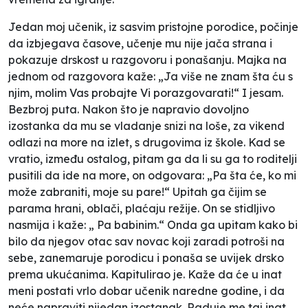
Jedan moj učenik, iz sasvim pristojne porodice, počinje
da izbjegava časove, učenje mu nije jača strana i
pokazuje drskost u razgovoru i ponašanju. Majka na
jednom od razgovora kaže: „Ja više ne znam šta ću s
njim, molim Vas probajte Vi porazgovarati!“ I jesam.
Bezbroj puta. Nakon što je napravio dovoljno
izostanka da mu se vladanje snizi na loše, za vikend
odlazi na more na izlet, s drugovima iz škole. Kad se
vratio, između ostalog, pitam ga da li su ga to roditelji
pusitili da ide na more, on odgovara: „Pa šta će, ko mi
može zabraniti, moje su pare!“ Upitah ga čijim se
parama hrani, oblači, plaćaju režije. On se stidljivo
nasmija i kaže: „ Pa babinim.“ Onda ga upitam kako bi
bilo da njegov otac sav novac koji zaradi potroši na
sebe, zanemaruje porodicu i ponaša se uvijek drsko
prema ukućanima. Kapitulirao je. Kaže da će u inat
meni postati vrlo dobar učenik naredne godine, i da
neće napraviti nijedan izostanak. Raduje me taj inat,