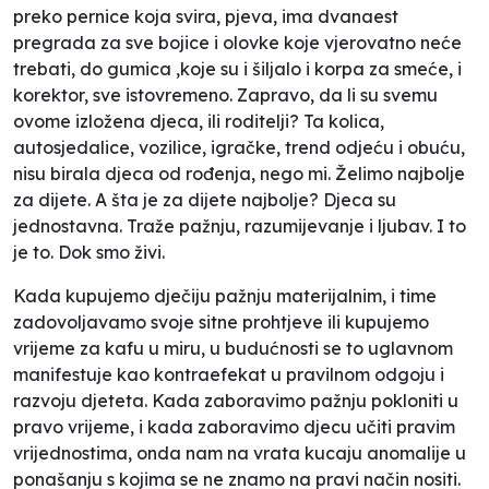
preko pernice koja svira, pjeva, ima dvanaest
pregrada za sve bojice i olovke koje vjerovatno neće
trebati, do gumica ,koje su i šiljalo i korpa za smeće, i
korektor, sve istovremeno. Zapravo, da li su svemu
ovome izložena djeca, ili roditelji? Ta kolica,
autosjedalice, vozilice, igračke, trend odjeću i obuću,
nisu birala djeca od rođenja, nego mi. Želimo najbolje
za dijete. A šta je za dijete najbolje? Djeca su
jednostavna. Traže pažnju, razumijevanje i ljubav. I to
je to. Dok smo živi.
Kada kupujemo dječiju pažnju materijalnim, i time
zadovoljavamo svoje sitne prohtjeve ili kupujemo
vrijeme za kafu u miru, u budućnosti se to uglavnom
manifestuje kao kontraefekat u pravilnom odgoju i
razvoju djeteta. Kada zaboravimo pažnju pokloniti u
pravo vrijeme, i kada zaboravimo djecu učiti pravim
vrijednostima, onda nam na vrata kucaju anomalije u
ponašanju s kojima se ne znamo na pravi način nositi.