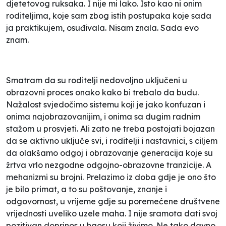
djetetovog ruksaka. I nije mi lako. Isto kao ni onim
roditeljima, koje sam zbog istih postupaka koje sada
ja praktikujem, osuđivala. Nisam znala. Sada evo
znam.
Smatram da su roditelji nedovoljno uključeni u
obrazovni proces onako kako bi trebalo da budu.
Nažalost svjedočimo sistemu koji je jako konfuzan i
onima najobrazovanijim, i onima sa dugim radnim
stažom u prosvjeti. Ali zato ne treba postojati bojazan
da se aktivno uključe svi, i roditelji i nastavnici, s ciljem
da olakšamo odgoj i obrazovanje generacija koje su
žrtva vrlo nezgodne odgojno-obrazovne tranzicije. A
mehanizmi su brojni. Prelazimo iz doba gdje je ono što
je bilo primat, a to su poštovanje, znanje i
odgovornost, u vrijeme gdje su poremećene društvene
vrijednosti uveliko uzele maha. I nije sramota dati svoj
pozitivan doprinos u haosu koji živimo. Ne tako davno,