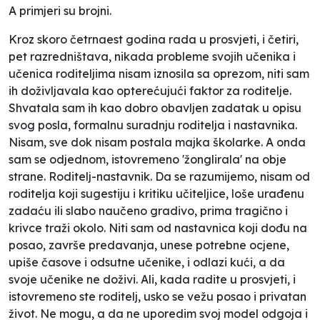
A primjeri su brojni.
Kroz skoro četrnaest godina rada u prosvjeti, i četiri,
pet razredništava, nikada probleme svojih učenika i
učenica roditeljima nisam iznosila sa oprezom, niti sam
ih doživljavala kao opterećujući faktor za roditelje.
Shvatala sam ih kao dobro obavljen zadatak u opisu
svog posla, formalnu suradnju roditelja i nastavnika.
Nisam, sve dok nisam postala majka školarke. A onda
sam se odjednom, istovremeno 'žonglirala' na obje
strane. Roditelj-nastavnik. Da se razumijemo, nisam od
roditelja koji sugestiju i kritiku učiteljice, loše urađenu
zadaću ili slabo naučeno gradivo, prima tragično i
krivce traži okolo. Niti sam od nastavnica koji dođu na
posao, završe predavanja, unese potrebne ocjene,
upiše časove i odsutne učenike, i odlazi kući, a da
svoje učenike ne doživi. Ali, kada radite u prosvjeti, i
istovremeno ste roditelj, usko se vežu posao i privatan
život. Ne mogu, a da ne uporedim svoj model odgoja i