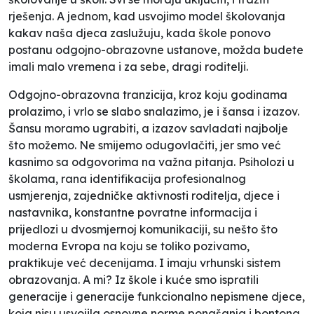
rješenja. A jednom, kad usvojimo model školovanja
kakav naša djeca zaslužuju, kada škole ponovo
postanu odgojno-obrazovne ustanove, možda budete
imali malo vremena i za sebe, dragi roditelji.
Odgojno-obrazovna tranzicija, kroz koju godinama
prolazimo, i vrlo se slabo snalazimo, je i šansa i izazov.
Šansu moramo ugrabiti, a izazov savladati najbolje
što možemo. Ne smijemo odugovlačiti, jer smo već
kasnimo sa odgovorima na važna pitanja. Psiholozi u
školama, rana identifikacija profesionalnog
usmjerenja, zajedničke aktivnosti roditelja, djece i
nastavnika, konstantne povratne informacija i
prijedlozi u dvosmjernoj komunikaciji, su nešto što
moderna Evropa na koju se toliko pozivamo,
praktikuje već decenijama. I imaju vrhunski sistem
obrazovanja. A mi? Iz škole i kuće smo ispratili
generacije i generacije funkcionalno nepismene djece,
koja nisu usvojila osnovne norme ponašanja i bontona.