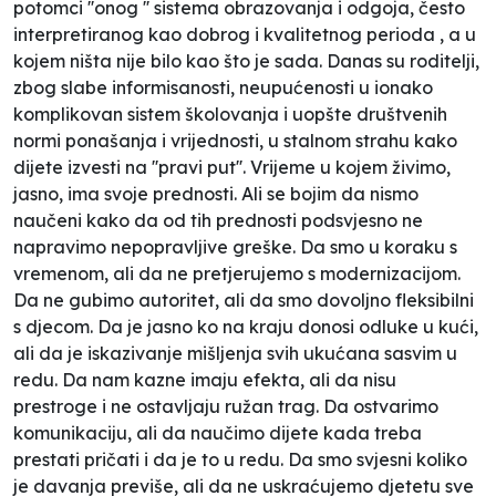
potomci ''onog '' sistema obrazovanja i odgoja, često
interpretiranog kao dobrog i kvalitetnog perioda , a u
kojem ništa nije bilo kao što je sada. Danas su roditelji,
zbog slabe informisanosti, neupućenosti u ionako
komplikovan sistem školovanja i uopšte društvenih
normi ponašanja i vrijednosti, u stalnom strahu kako
dijete izvesti na ''pravi put''. Vrijeme u kojem živimo,
jasno, ima svoje prednosti. Ali se bojim da nismo
naučeni kako da od tih prednosti podsvjesno ne
napravimo nepopravljive greške. Da smo u koraku s
vremenom, ali da ne pretjerujemo s modernizacijom.
Da ne gubimo autoritet, ali da smo dovoljno fleksibilni
s djecom. Da je jasno ko na kraju donosi odluke u kući,
ali da je iskazivanje mišljenja svih ukućana sasvim u
redu. Da nam kazne imaju efekta, ali da nisu
prestroge i ne ostavljaju ružan trag. Da ostvarimo
komunikaciju, ali da naučimo dijete kada treba
prestati pričati i da je to u redu. Da smo svjesni koliko
je davanja previše, ali da ne uskraćujemo djetetu sve