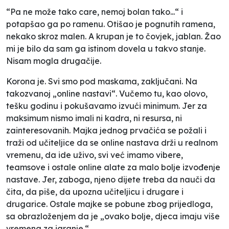
“Pa ne može tako care, nemoj bolan tako...“ i
potapšao ga po ramenu. Otišao je pognutih ramena,
nekako skroz malen. A krupan je to čovjek, jablan. Žao
mi je bilo da sam ga istinom dovela u takvo stanje.
Nisam mogla drugačije.
Korona je. Svi smo pod maskama, zaključani. Na
takozvanoj „online nastavi“. Vučemo tu, kao olovo,
tešku godinu i pokušavamo izvući minimum. Jer za
maksimum nismo imali ni kadra, ni resursa, ni
zainteresovanih. Majka jednog prvačića se požali i
traži od učiteljice da se online nastava drži u realnom
vremenu, da ide uživo, svi već imamo vibere,
teamsove i ostale online alate za malo bolje izvođenje
nastave. Jer, zaboga, njeno dijete treba da nauči da
čita, da piše, da upozna učiteljicu i drugare i
drugarice. Ostale majke se pobune zbog prijedloga,
sa obrazloženjem da je „ovako bolje, djeca imaju više
vremena za igranje.“