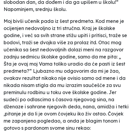
slobodan dan, da dođem i da ga upišem u školu!“
Napominjem, srednju školu.
Moj bivši učenik pada iz šest predmeta. Kod mene je
ocijenjen nedovoljno iz tri stručna. Kraj je školske
godine, i već sa svih strane stižu upiti i pritisci, traže se
bodovi, traži se dvojka više za prolaz itd. Otac mog
učenika sa šest nedovoljnih dolazi meni na razgovor
zadnju sedmicu školske godine, samo da me pita: „
Šta je ovaj moj Vama toliko uradio da će pasti iz šest
predmeta?“ Ljubazno mu odgovorim da mi je žao,
ovakav rezultat nikako nije ovisio samo od mene i da
nikada nisam stigla da mu izrazim saučešće za svu
preminulu rodbinu u toku ove školske godine. Jer
sudeći po odlascima s časova njegovog sina, na
dženaze i sahrane njegovih deda, nana, amidža i tetki
,pitanje je da li je ovom čovjeku iko živ ostao. Čovjek
me zapanjeno pogledao, a onda je blagim tonom i
gotovo s pardonom svome sinu rekao: