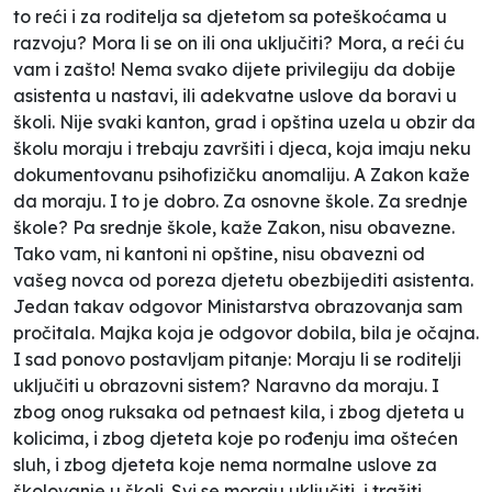
to reći i za roditelja sa djetetom sa poteškoćama u
razvoju? Mora li se on ili ona uključiti? Mora, a reći ću
vam i zašto! Nema svako dijete privilegiju da dobije
asistenta u nastavi, ili adekvatne uslove da boravi u
školi. Nije svaki kanton, grad i opština uzela u obzir da
školu moraju i trebaju završiti i djeca, koja imaju neku
dokumentovanu psihofizičku anomaliju. A Zakon kaže
da moraju. I to je dobro. Za osnovne škole. Za srednje
škole? Pa srednje škole, kaže Zakon, nisu obavezne.
Tako vam, ni kantoni ni opštine, nisu obavezni od
vašeg novca od poreza djetetu obezbijediti asistenta.
Jedan takav odgovor Ministarstva obrazovanja sam
pročitala. Majka koja je odgovor dobila, bila je očajna.
I sad ponovo postavljam pitanje: Moraju li se roditelji
uključiti u obrazovni sistem? Naravno da moraju. I
zbog onog ruksaka od petnaest kila, i zbog djeteta u
kolicima, i zbog djeteta koje po rođenju ima oštećen
sluh, i zbog djeteta koje nema normalne uslove za
školovanje u školi. Svi se moraju uključiti, i tražiti