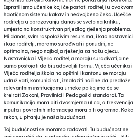
Ispratili smo učenike koji će postati roditelji u ovakvom
haotičnom sistemu kakav ih nedvojbeno čeka. Učešće
roditelja u obrazovanju danas se svelo na kritiku,
umjesto na konstruktivan prijedlog rješenja problema.
Mi danas, svim raspoloživim resursima, i kao nastavnici
i kao roditelji, moramo surađivati i ponuditi, ne
optimalna, nego najbolja rješenja za našu djecu.
Nastavnička i Vijeća roditelja moraju surađivati,a ne
samo postojati da bi zadovoljili formu. Vijeća učenika i
Vijeća roditelja škola na opštini i kantonu se moraju
udruživati, komunicirati, iznalaziti načine da predlože
relevantnim institucijama urneke po kojima će se
kreirati Zakoni, Pravilnici i Pedagoški standardi. Ta
komunikacija mora biti dvosmjerna ulica, a frekvencija
inputa i povratnih informacija mora biti ogromna. Kako
rekoh, u pitanju je naša budućnost.
Toj budućnosti se moramo radovati. Tu budućnost ne
smijemo učiti da je odavdje jedino rješenje otići. Učiti