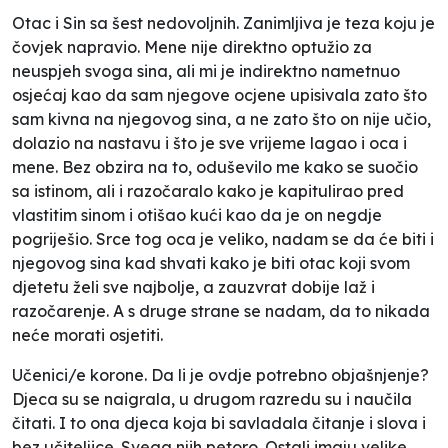
Otac i Sin sa šest nedovoljnih. Zanimljiva je teza koju je
čovjek napravio. Mene nije direktno optužio za
neuspjeh svoga sina, ali mi je indirektno nametnuo
osjećaj kao da sam njegove ocjene upisivala zato što
sam kivna na njegovog sina, a ne zato što on nije učio,
dolazio na nastavu i što je sve vrijeme lagao i oca i
mene. Bez obzira na to, oduševilo me kako se suočio
sa istinom, ali i razočaralo kako je kapitulirao pred
vlastitim sinom i otišao kući kao da je on negdje
pogriješio. Srce tog oca je veliko, nadam se da će biti i
njegovog sina kad shvati kako je biti otac koji svom
djetetu želi sve najbolje, a zauzvrat dobije laž i
razočarenje. A s druge strane se nadam, da to nikada
neće morati osjetiti.
Učenici/e korone. Da li je ovdje potrebno objašnjenje?
Djeca su se naigrala, u drugom razredu su i naučila
čitati. I to ona djeca koja bi savladala čitanje i slova i
bez učiteljice. Svega njih petoro. Ostali imaju velike