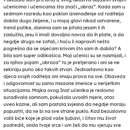
učenicima i učenicama šta znači „obraz“. Kada sam u
sedmom razredu kao poklon iznenađenje od roditelja
dobila dugo željene, i u mojoj glavi nikad ostvarene,
trend patike, danima sam se pitala jesam li ih
zaslužila, jesu li imali dovoljno novca da ih plate, a da
negdje drugo ne zafali, i hoću li napraviti nešto
pogrešno da se osjećam krivom što sam ih dobila? A
bila sam super odlikašica. Moji učenici su se nasmijali, i
za njihov pojam „obraza“ to je pretjerano i oni se ne
sekiraju puno oko takvih stvari. Jednostavno kao
djeca svojih roditelja oni imaju prava na sve. Obaveza
i odgovornost su samo misaone imenice u nerijetkim
situacijama. Majka ovog Inat učenika je redovno
surađivala samnom, pokušala uvoditi mjere, otac
uveo kazne, ali sam postala svjesna da negdje moraju
popustiti, da ne bi na sve strane puklo. Kad bezuslovno
voliš biće koje je plod vaše ljubavi, i čitav mu život
podrediš, onda tvoje srce i um želi da mu vjeruju sve