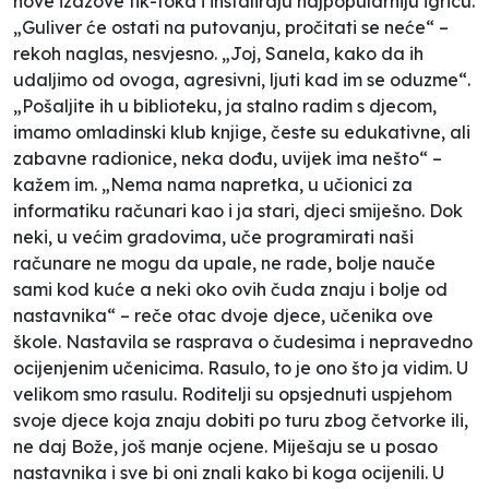
nove izazove tik-toka i instaliraju najpopularniju igricu.
„Guliver će ostati na putovanju, pročitati se neće“ –
rekoh naglas, nesvjesno. „Joj, Sanela, kako da ih
udaljimo od ovoga, agresivni, ljuti kad im se oduzme“.
„Pošaljite ih u biblioteku, ja stalno radim s djecom,
imamo omladinski klub knjige, česte su edukativne, ali
zabavne radionice, neka dođu, uvijek ima nešto“ –
kažem im. „Nema nama napretka, u učionici za
informatiku računari kao i ja stari, djeci smiješno. Dok
neki, u većim gradovima, uče programirati naši
računare ne mogu da upale, ne rade, bolje nauče
sami kod kuće a neki oko ovih čuda znaju i bolje od
nastavnika“ – reče otac dvoje djece, učenika ove
škole. Nastavila se rasprava o čudesima i nepravedno
ocijenjenim učenicima. Rasulo, to je ono što ja vidim. U
velikom smo rasulu. Roditelji su opsjednuti uspjehom
svoje djece koja znaju dobiti po turu zbog četvorke ili,
ne daj Bože, još manje ocjene. Miješaju se u posao
nastavnika i sve bi oni znali kako bi koga ocijenili. U