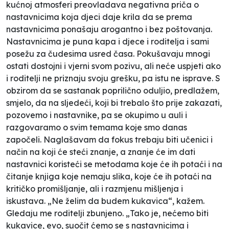
kućnoj atmosferi preovladava negativna priča o
nastavnicima koja djeci daje krila da se prema
nastavnicima ponašaju arogantno i bez poštovanja.
Nastavnicima je puna kapa i djece i roditelja i sami
posežu za čudesima usred časa. Pokušavaju mnogi
ostati dostojni i vjerni svom pozivu, ali neće uspjeti ako
i roditelji ne priznaju svoju grešku, pa istu ne isprave. S
obzirom da se sastanak poprilično oduljio, predlažem,
smjelo, da na sljedeći, koji bi trebalo što prije zakazati,
pozovemo i nastavnike, pa se okupimo u auli i
razgovaramo o svim temama koje smo danas
započeli. Naglašavam da fokus trebaju biti učenici i
način na koji će steći znanje, a znanje će im dati
nastavnici koristeći se metodama koje će ih potaći i na
čitanje knjiga koje nemaju slika, koje će ih potaći na
kritičko promišljanje, ali i razmjenu mišljenja i
iskustava. „Ne želim da budem kukavica“, kažem.
Gledaju me roditelji zbunjeno. „Tako je, nećemo biti
kukavice, evo, suočit ćemo se s nastavnicima i