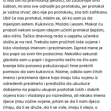
a nisu bili na prethodnoj sjednici, ali zadovoljili smo
šablon, mi smo sve odradili po protokolu, jer protokol
je važna stvar; ako nije po protokolu, zna biti zafrkano.
Ubit će nas protokol, mislim se, ali ko sam ja da
mijenjam sistem. Kukavica. Možda i jesam. Makar ću
probati nekom svojom idejom učiniti protokol ljepšim,
ako ništa. Tačka dnevnog reda o uspjehu učenika
došla je na red. Trebala sam pročitati loše ocjene i
loša vladanja imenom i prezimenom. Ispred mene je
bio papir sa svim tim podacima. Nekoliko sekundi
gledala sam u papir i izgovorila nešto na što sam
kasnije bila ponosna pokušavajući time prekriti
pomisao da sam kukavica. Naime, odbila sam čitati
imena i prezimena djece koja imaju lošu ocjenu iz
određenih predmeta i predložila da ubuduće
dobijemo na papiru ukupan postotak loših i dobrih
ocjena kao i vladanja po razredima, ali nikako imena
djece (nisu važne ocjene, pitam se da li nam djeca
čitaju, da li se druže, da li se vole, imaju li ideja, o