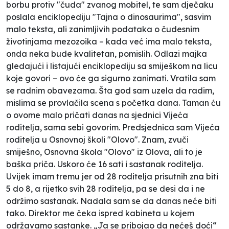
borbu protiv "čuda" zvanog mobitel, te sam dječaku
poslala enciklopediju "Tajna o dinosaurima", sasvim
malo teksta, ali zanimljivih podataka o čudesnim
životinjama mezozoika – kada već ima malo teksta,
onda neka bude kvalitetan, pomislih. Odlazi majka
gledajući i listajući enciklopediju sa smiješkom na licu
koje govori – ovo će ga sigurno zanimati. Vratila sam
se radnim obavezama. Šta god sam uzela da radim,
mislima se provlačila scena s početka dana. Taman ću
o ovome malo pričati danas na sjednici Vijeća
roditelja, sama sebi govorim. Predsjednica sam Vijeća
roditelja u Osnovnoj školi "Olovo". Znam, zvuči
smiješno, Osnovna škola "Olovo" iz Olova, ali to je
baška priča. Uskoro će 16 sati i sastanak roditelja.
Uvijek imam tremu jer od 28 roditelja prisutnih zna biti
5 do 8, a rijetko svih 28 roditelja, pa se desi da i ne
održimo sastanak. Nadala sam se da danas neće biti
tako. Direktor me čeka ispred kabineta u kojem
održavamo sastanke. „Ja se pribojao da nećeš doći“