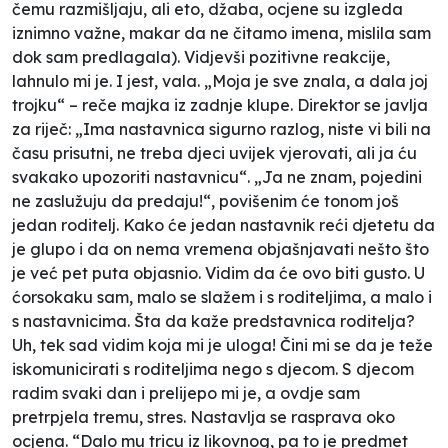
čemu razmišljaju, ali eto, džaba, ocjene su izgleda
iznimno važne, makar da ne čitamo imena, mislila sam
dok sam predlagala). Vidjevši pozitivne reakcije,
lahnulo mi je. I jest, vala. „Moja je sve znala, a dala joj
trojku“ – reče majka iz zadnje klupe. Direktor se javlja
za riječ: „Ima nastavnica sigurno razlog, niste vi bili na
času prisutni, ne treba djeci uvijek vjerovati, ali ja ću
svakako upozoriti nastavnicu“. „Ja ne znam, pojedini
ne zaslužuju da predaju!“, povišenim će tonom još
jedan roditelj. Kako će jedan nastavnik reći djetetu da
je glupo i da on nema vremena objašnjavati nešto što
je već pet puta objasnio. Vidim da će ovo biti gusto. U
ćorsokaku sam, malo se slažem i s roditeljima, a malo i
s nastavnicima. Šta da kaže predstavnica roditelja?
Uh, tek sad vidim koja mi je uloga! Čini mi se da je teže
iskomunicirati s roditeljima nego s djecom. S djecom
radim svaki dan i prelijepo mi je, a ovdje sam
pretrpjela tremu, stres. Nastavlja se rasprava oko
ocjena. “Dalo mu tricu iz likovnog, pa to je predmet