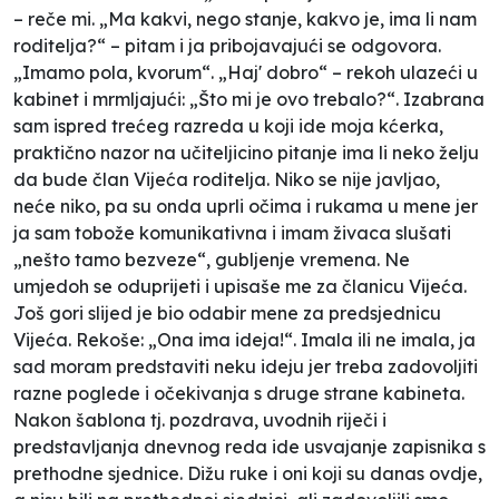
– reče mi. „Ma kakvi, nego stanje, kakvo je, ima li nam
roditelja?“ – pitam i ja pribojavajući se odgovora.
„Imamo pola, kvorum“. „Haj' dobro“ – rekoh ulazeći u
kabinet i mrmljajući: „Što mi je ovo trebalo?“. Izabrana
sam ispred trećeg razreda u koji ide moja kćerka,
praktično nazor na učiteljicino pitanje ima li neko želju
da bude član Vijeća roditelja. Niko se nije javljao,
neće niko, pa su onda uprli očima i rukama u mene jer
ja sam tobože komunikativna i imam živaca slušati
„nešto tamo bezveze“, gubljenje vremena. Ne
umjedoh se oduprijeti i upisaše me za članicu Vijeća.
Još gori slijed je bio odabir mene za predsjednicu
Vijeća. Rekoše: „Ona ima ideja!“. Imala ili ne imala, ja
sad moram predstaviti neku ideju jer treba zadovoljiti
razne poglede i očekivanja s druge strane kabineta.
Nakon šablona tj. pozdrava, uvodnih riječi i
predstavljanja dnevnog reda ide usvajanje zapisnika s
prethodne sjednice. Dižu ruke i oni koji su danas ovdje,