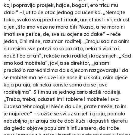
koji popravlja prosjek, hajde, bogati, eto tricu mu
dalo!“ – ljutito će otac jednog od učenika. „Nemojte
tako, svako svoj predmet i nauk, umjetnost i vrijednost
cijeni, šta ima veze ne mora biti Pikaso, a ne mora ni
imati sve petice, de, sve su ocjene za đake“ – reče
jedan, čini mi se, razuman roditelj. „Imaju sad na onim
čudesima sve potezi kako da crta, neka ti vidi to i
naučit će crtati“, rekoše neki roditelji kroz smijeh. „Kad
smo kod mobitela“, javlja se direktor, „ja sam
predložio razrednicima da s djecom razgovaraju i da
se mobitelima ne služe i ne nose ih u školu, osim djece
koja putuju, ali neka koriste samo da se jave
roditeljima“. S tim su se jednoglasno složili roditelji.
„Treba, treba, oduzeti im i tablete i mobitele i sva
čudesa tehnologije! Neće da uče, prate mreže, to im
je najpreče“ – složiše se svi uz smijeh i graju, pomalo
neozbiljno jer znaju da će doći kući i dopustiti djetetu
da gleda objave popularnih influensera, da traže