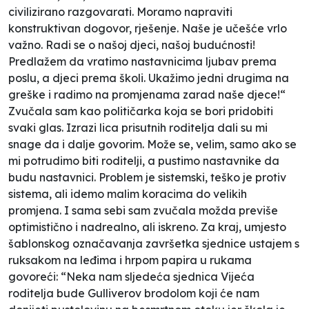
civilizirano razgovarati. Moramo napraviti
konstruktivan dogovor, rješenje. Naše je učešće vrlo
važno. Radi se o našoj djeci, našoj budućnosti!
Predlažem da vratimo nastavnicima ljubav prema
poslu, a djeci prema školi. Ukažimo jedni drugima na
greške i radimo na promjenama zarad naše djece!“
Zvučala sam kao političarka koja se bori pridobiti
svaki glas. Izrazi lica prisutnih roditelja dali su mi
snage da i dalje govorim. Može se, velim, samo ako se
mi potrudimo biti roditelji, a pustimo nastavnike da
budu nastavnici. Problem je sistemski, teško je protiv
sistema, ali idemo malim koracima do velikih
promjena. I sama sebi sam zvučala možda previše
optimistično i nadrealno, ali iskreno. Za kraj, umjesto
šablonskog označavanja završetka sjednice ustajem s
ruksakom na leđima i hrpom papira u rukama
govoreći: “Neka nam sljedeća sjednica Vijeća
roditelja bude Gulliverov brodolom koji će nam