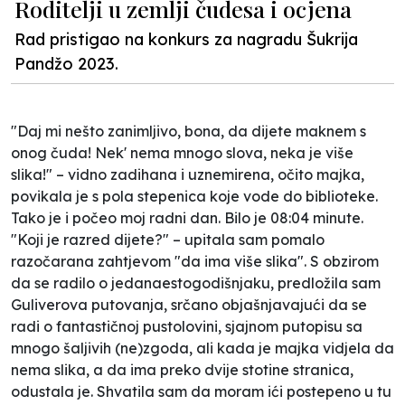
Roditelji u zemlji čudesa i ocjena
Rad pristigao na konkurs za nagradu Šukrija
Pandžo 2023.
"Daj mi nešto zanimljivo, bona, da dijete maknem s
onog čuda! Nek' nema mnogo slova, neka je više
slika!" – vidno zadihana i uznemirena, očito majka,
povikala je s pola stepenica koje vode do biblioteke.
Tako je i počeo moj radni dan. Bilo je 08:04 minute.
"Koji je razred dijete?" – upitala sam pomalo
razočarana zahtjevom "da ima više slika". S obzirom
da se radilo o jedanaestogodišnjaku, predložila sam
Guliverova putovanja, srčano objašnjavajući da se
radi o fantastičnoj pustolovini, sjajnom putopisu sa
mnogo šaljivih (ne)zgoda, ali kada je majka vidjela da
nema slika, a da ima preko dvije stotine stranica,
odustala je. Shvatila sam da moram ići postepeno u tu