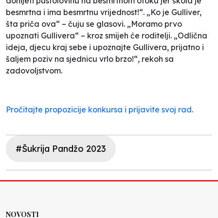
donijeti pustolovinu na besmrtnom otoku jer škola je
besmrtna i ima besmrtnu vrijednost!“. „Ko je Gulliver,
šta priča ova“ – čuju se glasovi. „Moramo prvo
upoznati Gullivera“ – kroz smijeh će roditelji. „Odlična
ideja, djecu kraj sebe i upoznajte Gullivera, prijatno i
šaljem poziv na sjednicu vrlo brzo!“, rekoh sa
zadovoljstvom.
Pročitajte propozicije konkursa i prijavite svoj rad.
#Šukrija Pandžo 2023
NOVOSTI