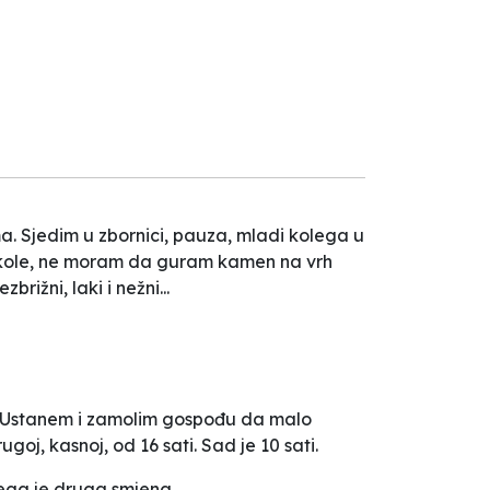
ma. Sjedim u zbornici, pauza, mladi kolega u
i škole, ne moram da guram kamen na vrh
ižni, laki i nežni...
. Ustanem i zamolim gospođu da malo
j, kasnoj, od 16 sati. Sad je 10 sati.
ega je druga smjena...