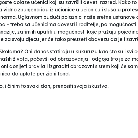
oste dolaze učenici koji su završili deveti razred. Kako 
a vidno zbunjena idu iz učionice u učionicu i slušaju profe
i norma. Uglavnom budući polaznici naše sretne ustanove od
ba - treba sa učenicima dovesti i roditelje, po mogućnosti 
nazije, zatim ih uputiti u mogućnosti koje pružaju pojedine š
e za svoju djecu jer će tako preuzeti obavezu da je i zavr
 školama? Oni danas statiraju u kukuruzu kao što su i svi os
aših života, počevši od obrazovanja i odgoja što je za m
oni donijeti pravila i izgraditi obrazovni sistem koji će s
dnica da uplate penzioni fond.
i činim to svaki dan, prenositi svoja iskustva.