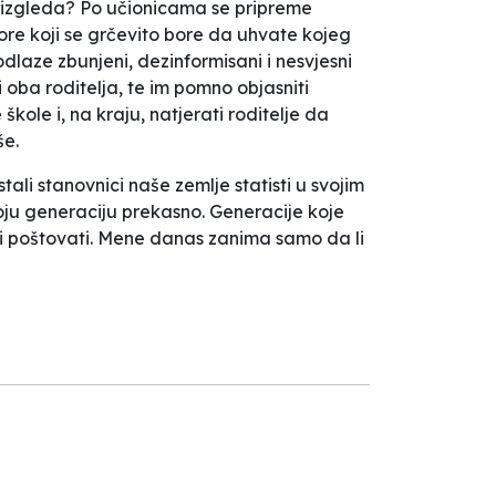
to izgleda? Po učionicama se pripreme
sore koji se grčevito bore da uhvate kojeg
laze zbunjeni, dezinformisani i nesvjesni
i oba roditelja, te im pomno objasniti
kole i, na kraju, natjerati roditelje da
še.
tali stanovnici naše zemlje statisti u svojim
oju generaciju prekasno. Generacije koje
ami poštovati. Mene danas zanima samo da li