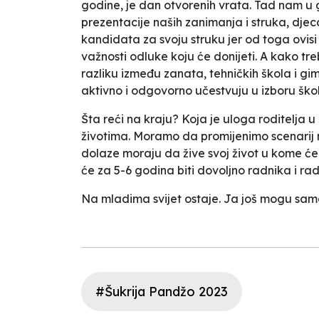
godine, je dan otvorenih vrata. Tad nam u g
prezentacije naših zanimanja i struka, djec
kandidata za svoju struku jer od toga ovis
važnosti odluke koju će donijeti. A kako tre
razliku između zanata, tehničkih škola i gim
aktivno i odgovorno učestvuju u izboru škol
Šta reći na kraju? Koja je uloga roditelja u
životima. Moramo da promijenimo scenarij n
dolaze moraju da žive svoj život u kome će 
će za 5-6 godina biti dovoljno radnika i ra
Na mladima svijet ostaje. Ja još mogu samo, 
#Šukrija Pandžo 2023