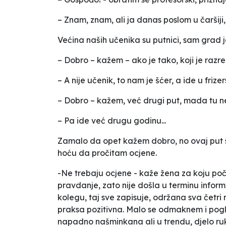
– Znam, znam, ali ja danas poslom u čaršij
Većina naših učenika su putnici, sam grad 
– Dobro – kažem – ako je tako, koji je razr
– A nije učenik, to nam je šćer, a ide u frizers
– Dobro – kažem, već drugi put, mada tu n
– Pa ide već drugu godinu...
Zamalo da opet kažem dobro, no ovaj put 
hoću da pročitam ocjene.
-Ne trebaju ocjene - kaže žena za koju poči
pravdanje, zato nije došla u terminu infor
kolegu, taj sve zapisuje, održana sva četr
praksa pozitivna. Malo se odmaknem i pog
napadno našminkana ali u trendu, djelo ruk