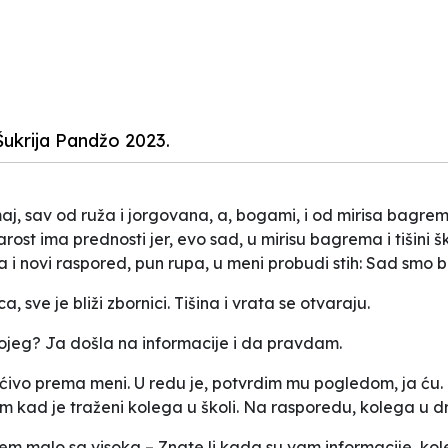
Šukrija Pandžo 2023.
 maj, sav od ruža i jorgovana, a, bogami, i od mirisa bagre
arost ima prednosti jer, evo sad, u mirisu bagrema i tišin
novi raspored, pun rupa, u meni probudi stih: Sad smo bezbr
ca, sve je bliži zbornici. Tišina i vrata se otvaraju.
o kojeg? Ja došla na informacije i da pravdam.
ćivo prema meni. U redu je, potvrdim mu pogledom, ja ću
ad je traženi kolega u školi. Na rasporedu, kolega u drugo
jem malo sa visoka – Znate li kada su vam informacije, kol