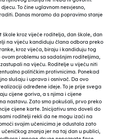
ju djecu. To čine uglavnom nesvjesno,
či raditi. Danas moramo da popravimo stanje
 škole kroz vijeće roditelja, dan škole, dan
telji na vijeću kandiduju člana odbora preko
ranke, kroz vijeća, biraju i kandiduju tog
 ovom problemu sa sadašnjim roditeljima,
astupali na vijeću. Roditelje u vijeću niti
ventualno političkim protivnicima. Ponekad
ljno slušaju i uprava i osnivač. Da ovo
alizaciji određene ideje. To je prije svega
ju cijene goriva, a s njima i cijene
 na nastavu. Zato smo pokušali, prvo preko
cije cijene karte. Inicijativu smo doveli do
 sami roditelji rekli da ne mogu izaći na
 pomoći svojim učenicima je odustala zato
 učeničkog znanja jer na taj dan u publici,
skih odbora i mnoge druge nepoznate face