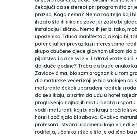
čekajući da se stereotipni program što prije
prazno. Koga nema? Nema roditelja koji bi
ih zato što ih niko ne zove jer zašto bi gled
instalaciju i slično... Nema ih jer bi tako, 
uposlenika.
Iduća manifestacija koja bi, ta
potencijal jer prevazilazi interes samo rodi
skupo obučene djece glavnom ulicom do au
pijanstva i da se svi živi i zdravi vrate k
do iduće godine? Treba da bude onako kako
Zavidovićima, bio sam prognanik u tom grad
dio maturske večeri koji je bio sačinjen o
maturanta čekali uparađeni roditelji i rođa
da se slikaju, a zatim da uđu u hotel zajedn
proglašenja najboljih maturanata u sportu
vodili maturanti koji bi na kraju pročitali s
hotel i počinjala bi zabava. Ovakvo matursk
profesora i stvara uspomenu koja vrijedi v
roditelja, učenika i škole što je odlična b