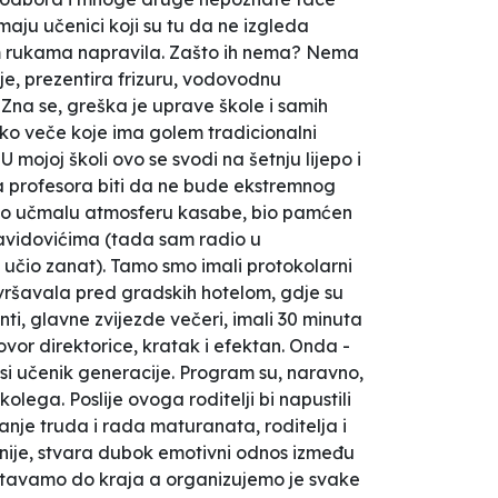
maju učenici koji su tu da ne izgleda
jim rukama napravila. Zašto ih nema? Nema
tuje, prezentira frizuru, vodovodnu
a? Zna se, greška je uprave škole i samih
sko veče koje ima golem tradicionalni
 mojoj školi ovo se svodi na šetnju lijepo i
 profesora biti da ne bude ekstremnog
bijao učmalu atmosferu kasabe, bio pamćen
Zavidovićima (tada sam radio u
 učio zanat). Tamo smo imali protokolarni
avršavala pred gradskih hotelom, gdje su
ti, glavne zvijezde večeri, imali 30 minuta
ovor direktorice, kratak i efektan. Onda -
asi učenik generacije. Program su, naravno,
olega. Poslije ovoga roditelji bi napustili
anje truda i rada maturanata, roditelja i
žnije, stvara dubok emotivni odnos između
rištavamo do kraja a organizujemo je svake