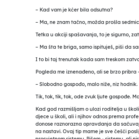
– Kad vam je kćer bila odsutna?
– Ma, ne znam tačno, možda prošla sedmica, 
Tetka u akciji spašavanja, to je sigurno, za
– Ma šta te briga, samo ispituješ, piši da sa
I to bi taj trenutak kada sam treskom zatvor
Pogleda me iznenađeno, ali se brzo pribra –
– Slobodno gospođo, malo niže, niz hodnik.
Tik, tok, tik, tok, ode zvuk ljute gospođe. M
Kad god razmišljam o ulozi roditelja u škol
djece u školi, ali i njihov odnos prema pr
donose raznorazna opravdanja da sačuvaju di
na nastavi. Ovaj tip mame je sve češći pos
prosvjetnom sistemu. Pišem - sistemu, ali 