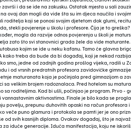
 završi i da se ide na zakusku. Ostatak mjesta u sali zauzi
 na ovaj dan mogli da vide šta su im djeca naučila i svo
ali roditelja koji se ponosi svojim djetetom dok glumi, reci
možda, stekli povjerenje u školu i profesore. Čija je to grešk
kođer, mogla da razvije odnos povjerenja u školi je matur
telja zato što svi stanovnici grada žele da vide maturante. U
tobusa kojim se ide u neku kafanu. Tamo će glavna briga
ući. A kako treba da bude da bi događaj, koji je nekad raz
 smo, jedne od zadnjih godina prošlog vijeka, radili u 
u i od vrsnih predratnih profesora zavidovićke gimnazije
d šetnje maturanata koja je počinjala pred gimnazijom a z
ci sa velikim brojem radoznalaca. Pred hotelom su maturan
o sa roditeljima. Kad bi ušli, počinjao je program. Prvo - g
 i vannastavnim aktivnostima.
Finale je bilo kada se progl
voju povelju, prepunu duhovitih opaski na račun profesora i k
o veče puno glamura i protokola se pamti jer je ono prizn
iše od svih kasnijih diploma. Ovakav događaj, što je najva
aza za iduće generacije. Iduća manifestacija, koju ne isko