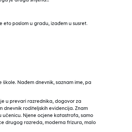
e eto poslom u gradu, izađem u susret.
e škole. Nađem dnevnik, saznam ime, pa
vuje u prevari razrednika, dogovor za
m dnevnik roditeljskih evidencija. Znam
nu učenicu. Njene ocjene katastrofa, samo
ce drugog razreda, moderna frizura, malo