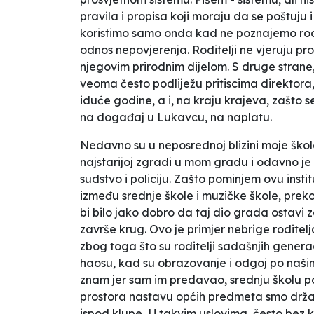
pravila i propisa koji moraju da se poštuju 
koristimo samo onda kad ne poznajemo rodite
odnos nepovjerenja. Roditelji ne vjeruju pr
njegovim prirodnim dijelom. S druge strane,
veoma često podliježu pritiscima direktora,
iduće godine, a i, na kraju krajeva, zašto s
na događaj u Lukavcu, na naplatu.
Nedavno su u neposrednoj blizini moje škole i
najstarijoj zgradi u mom gradu i odavno je 
sudstvo i policiju. Zašto pominjem ovu inst
između srednje škole i muzičke škole, preko p
bi bilo jako dobro da taj dio grada ostavi za
završe krug. Ovo je primjer nebrige roditelj
zbog toga što su roditelji sadašnjih generac
haosu, kad su obrazovanje i odgoj po našim 
znam jer sam im predavao, srednju školu po
prostora nastavu općih predmeta smo držali ta
ispod klupe...U takvim uslovima, često bez kn