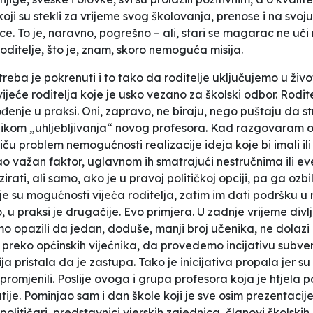
koji su stekli za vrijeme svog školovanja, prenose i na svo
ce. To je, naravno, pogrešno – ali, stari se magarac ne u
ditelje, što je, znam, skoro nemoguća misija.
reba je pokrenuti i to tako da roditelje uključujemo u život
jeće roditelja koje je usko vezano za školski odbor. Rodi
ođenje u praksi. Oni, zapravo, ne biraju, nego puštaju da st
ikom „uhljebljivanja“ novog profesora. Kad razgovaram o
u problem nemogućnosti realizacije ideja koje bi imali ili z
ao važan faktor, uglavnom ih smatrajući nestručnima ili e
irati, ali samo, ako je u pravoj političkoj opciji, pa ga ozbi
 su mogućnosti vijeća roditelja, zatim im dati podršku u re
u praksi je drugačije. Evo primjera. U zadnje vrijeme divlja
o opazili da jedan, doduše, manji broj učenika, ne dolazi
u preko općinskih vijećnika, da provedemo incijativu subven
ja pristala da je zastupa. Tako je inicijativa propala jer su
 promjenili. Poslije ovoga i grupa profesora koja je htjela
ije. Pominjao sam i dan škole koji je sve osim prezentacije
i političari, predstavnici vjerskih zajednica, članovi škol