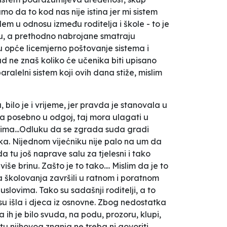
mo da to kod nas nije istina jer mi sistem
em u odnosu između roditelja i škole - to je
emu, a prethodno nabrojane smatraju
 u opće licemjerno poštovanje sistema i
d ne znaš koliko će učenika biti upisano
ralelni sistem koji ovih dana stiže, mislim
 bilo je i vrijeme, jer pravda je stanovala u
, a posebno u odgoj, taj mora ulagati u
a, ima...Odluku da se zgrada suda gradi
enika. Nijednom vijećniku nije palo na um da
da tu još naprave salu za tjelesni i tako
e brinu. Zašto je to tako.... Mislim da je to
ja školovanja završili u ratnom i poratnom
lovima. Tako su sadašnji roditelji, a to
u išla i djeca iz osnovne. Zbog nedostatka
a ih je bilo svuda, na podu, prozoru, klupi,
etu njihovog znanja ne treba ni govoriti.