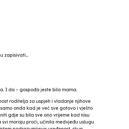
 zapisivati...
zera. I da – gospođa jeste bila mama.
ost roditelja za uspjeh i vladanje njihove
i samo onda kad je već sve gotovo i vješto
iti gdje su bila sve ono vrijeme kad nisu
 svi moraju proći, učinila medvjeđu uslugu
 sistem podrazumijeva uređenost, skup