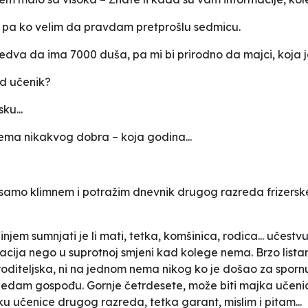
i, pa ko velim da pravdam pretprošlu sedmicu.
jedva da ima 7000 duša, pa mi bi prirodno da majci, koja j
ed učenik?
ku...
ema nikakvog dobra – koja godina...
samo klimnem i potražim dnevnik drugog razreda frizersk
njem sumnjati je li mati, tetka, komšinica, rodica... učest
macija nego u suprotnoj smjeni kad kolege nema. Brzo lista
i roditeljska, ni na jednom nema nikog ko je došao za spor
ledam gospođu. Gornje četrdesete, može biti majka učeni
u učenice drugog razreda, tetka garant, mislim i pitam...