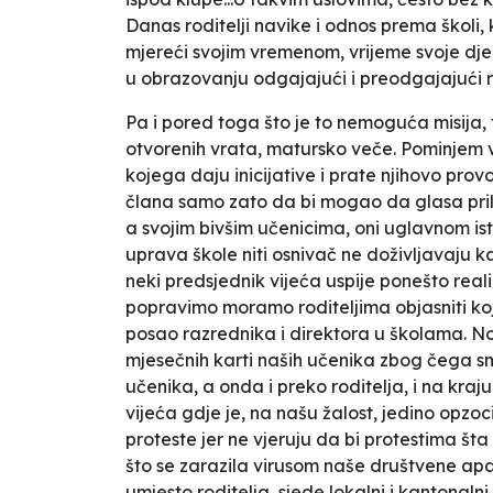
Danas roditelji navike i odnos prema školi, 
mjereći svojim vremenom, vrijeme svoje dje
u obrazovanju odgajajući i preodgajajući ro
Pa i pored toga što je to nemoguća misija, t
otvorenih vrata, matursko veče. Pominjem vi
kojega daju inicijative i prate njihovo prov
člana samo zato da bi mogao da glasa pril
a svojim bivšim učenicima, oni uglavnom istič
uprava škole niti osnivač ne doživljavaju k
neki predsjednik vijeća uspije ponešto realiz
popravimo moramo roditeljima objasniti koje
posao razrednika i direktora u školama. No, 
mjesečnih karti naših učenika zbog čega sm
učenika, a onda i preko roditelja, i na kraj
vijeća gdje je, na našu žalost, jedino opzoci
proteste jer ne vjeruju da bi protestima šta
što se zarazila virusom naše društvene apat
umjesto roditelja, sjede lokalni i kantonaln