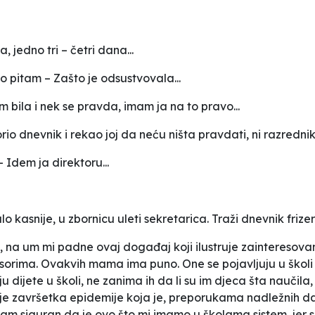
jedno tri – četri dana...
to pitam – Zašto je odsustvovala...
m bila i nek se pravda, imam ja na to pravo...
io dnevnik i rekao joj da neću ništa pravdati, ni razredniku
 Idem ja direktoru...
alo kasnije, u zbornicu uleti sekretarica. Traži dnevnik fri
i, na um mi padne ovaj događaj koji ilustruje zainteresovan
ofesorima. Ovakvih mama ima puno. One se pojavljuju u škol
jete u školi, ne zanima ih da li su im djeca šta naučila, n
lije završetka epidemije koja je, preporukama nadležnih da
nisam siguran da je ovo što mi imamo u školama sistem, jer