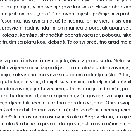
i budu primjenjivi na sve njegove korisnike. Mi svi dobro zna
lje ili oni nisu „neki“. I na ovom mjestu počinje prvi probl
ofesorima, nastavnicima, učiteljicama, jer ne vjeruju sist
 prosvjetni radnici idu linijom manjeg otpora, uklapaju se
 kolega, komšija, stranačkih operativaca jer, pobogu, nika
e truditi za platu koju dobijaš. Tako svi prećutno gradimo pa
zgradili i otvorili novu, bijelu, čistu zgradu suda. Neka su,
bilo vrijeme da se izgradi jer - ko ne ulaže u obrazovanje
ituciju, kakve ona ima veze sa ulogom roditelja u školi? P
uta koje je vrtić, donijeli su vijećnici, roditelji naših uč
 obrazovanje jer tu već imaju tri institucije te branše, pa 
a za budućnost djece o kojima najviše govore i za koju najviš
ija djece bili učenici u ratno i poratno vrijeme. Oni su svo
školama bili formalizovani i često izvođeni u nemogućim us
hađali u prostorima osnovne škole u Begov Hanu, u koju s
ko što bi po tri prva ili druga smjestili u istu učionicu, p
jige, sveske i olovke, svi su prolazili pozitivnim, a o kvalit