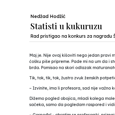
Nedžad Hodžić
Statisti u kukuruzu
Rad pristigao na konkurs za nagradu 
Maj je. Nije ovaj kišoviti nego jedan pravi
ćošku piše pripreme. Pade mi na um da i st
brda. Pomisao na skori odlazak maturanata i 
Tik, tok, tik, tok, žustro zvuk ženskih potpeti
– Izvinite, ima li profesora, sad nije važn
Dižemo pogled obojica, mladi kolega mole
sačeka, samo da pogledam raspored i vidim k
– Gospođo! - obratim se profesorski, prizna