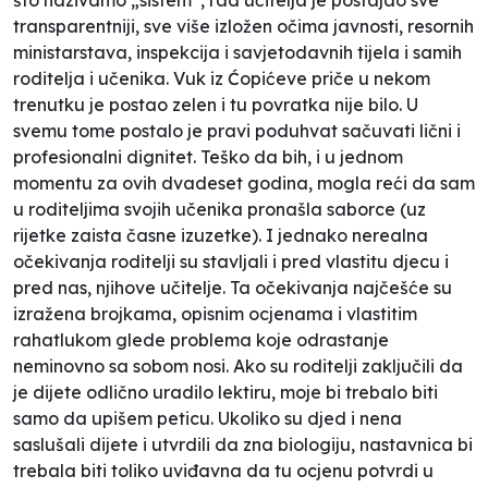
transparentniji, sve više izložen očima javnosti, resornih
ministarstava, inspekcija i savjetodavnih tijela i samih
roditelja i učenika. Vuk iz Ćopićeve priče u nekom
trenutku je postao zelen i tu povratka nije bilo. U
svemu tome postalo je pravi poduhvat sačuvati lični i
profesionalni dignitet. Teško da bih, i u jednom
momentu za ovih dvadeset godina, mogla reći da sam
u roditeljima svojih učenika pronašla saborce (uz
rijetke zaista časne izuzetke). I jednako nerealna
očekivanja roditelji su stavljali i pred vlastitu djecu i
pred nas, njihove učitelje. Ta očekivanja najčešće su
izražena brojkama, opisnim ocjenama i vlastitim
rahatlukom glede problema koje odrastanje
neminovno sa sobom nosi. Ako su roditelji zaključili da
je dijete odlično uradilo lektiru, moje bi trebalo biti
samo da upišem peticu. Ukoliko su djed i nena
saslušali dijete i utvrdili da zna biologiju, nastavnica bi
trebala biti toliko uviđavna da tu ocjenu potvrdi u