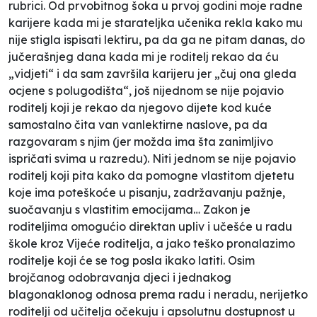
rubrici. Od prvobitnog šoka u prvoj godini moje radne
karijere kada mi je starateljka učenika rekla kako mu
nije stigla ispisati lektiru, pa da ga ne pitam danas, do
jučerašnjeg dana kada mi je roditelj rekao da ću
„vidjeti“ i da sam završila karijeru jer „čuj ona gleda
ocjene s polugodišta“, još nijednom se nije pojavio
roditelj koji je rekao da njegovo dijete kod kuće
samostalno čita van vanlektirne naslove, pa da
razgovaram s njim (jer možda ima šta zanimljivo
ispričati svima u razredu). Niti jednom se nije pojavio
roditelj koji pita kako da pomogne vlastitom djetetu
koje ima poteškoće u pisanju, zadržavanju pažnje,
suočavanju s vlastitim emocijama… Zakon je
roditeljima omogućio direktan upliv i učešće u radu
škole kroz Vijeće roditelja, a jako teško pronalazimo
roditelje koji će se tog posla ikako latiti. Osim
brojčanog odobravanja djeci i jednakog
blagonaklonog odnosa prema radu i neradu, nerijetko
roditelji od učitelja očekuju i apsolutnu dostupnost u