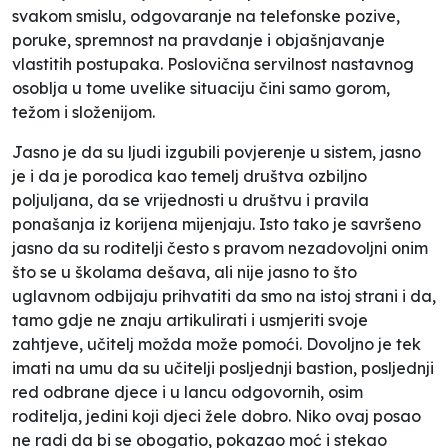
svakom smislu, odgovaranje na telefonske pozive,
poruke, spremnost na pravdanje i objašnjavanje
vlastitih postupaka. Poslovična servilnost nastavnog
osoblja u tome uvelike situaciju čini samo gorom,
težom i složenijom.
Jasno je da su ljudi izgubili povjerenje u sistem, jasno
je i da je porodica kao temelj društva ozbiljno
poljuljana, da se vrijednosti u društvu i pravila
ponašanja iz korijena mijenjaju. Isto tako je savršeno
jasno da su roditelji često s pravom nezadovoljni onim
što se u školama dešava, ali nije jasno to što
uglavnom odbijaju prihvatiti da smo na istoj strani i da,
tamo gdje ne znaju artikulirati i usmjeriti svoje
zahtjeve, učitelj možda može pomoći. Dovoljno je tek
imati na umu da su učitelji posljednji bastion, posljednji
red odbrane djece i u lancu odgovornih, osim
roditelja, jedini koji djeci žele dobro. Niko ovaj posao
ne radi da bi se obogatio, pokazao moć i stekao