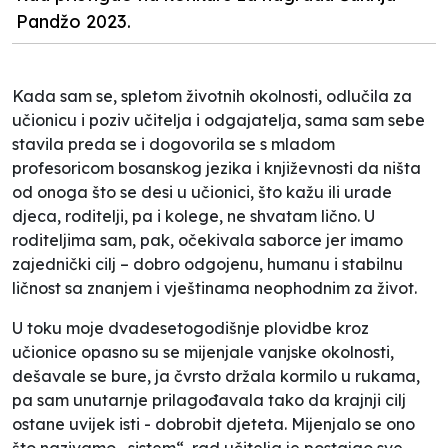
Pandžo 2023.
Kada sam se, spletom životnih okolnosti, odlučila za
učionicu i poziv učitelja i odgajatelja, sama sam sebe
stavila preda se i dogovorila se s mladom
profesoricom bosanskog jezika i književnosti da ništa
od onoga što se desi u učionici, što kažu ili urade
djeca, roditelji, pa i kolege, ne shvatam lično. U
roditeljima sam, pak, očekivala saborce jer imamo
zajednički cilj – dobro odgojenu, humanu i stabilnu
ličnost sa znanjem i vještinama neophodnim za život.
U toku moje dvadesetogodišnje plovidbe kroz
učionice opasno su se mijenjale vanjske okolnosti,
dešavale se bure, ja čvrsto držala kormilo u rukama,
pa sam unutarnje prilagođavala tako da krajnji cilj
ostane uvijek isti - dobrobit djeteta. Mijenjalo se ono
što nazivamo „sistem“, rad učitelja je postajao sve