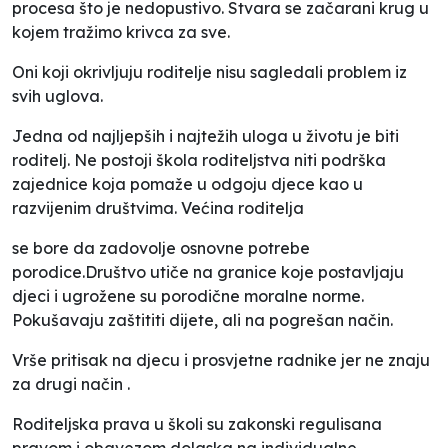
procesa što je nedopustivo. Stvara se začarani krug u
kojem tražimo krivca za sve.
Oni koji okrivljuju roditelje nisu sagledali problem iz
svih uglova.
Jedna od najljepših i najtežih uloga u životu je biti
roditelj. Ne postoji škola roditeljstva niti podrška
zajednice koja pomaže u odgoju djece kao u
razvijenim društvima. Većina roditelja
se bore da zadovolje osnovne potrebe
porodice.Društvo utiče na granice koje postavljaju
djeci i ugrožene su porodične moralne norme.
Pokušavaju zaštititi dijete, ali na pogrešan način.
Vrše pritisak na djecu i prosvjetne radnike jer ne znaju
za drugi način .
Roditeljska prava u školi su zakonski regulisana
pravom i obavezom dolaska na individualne