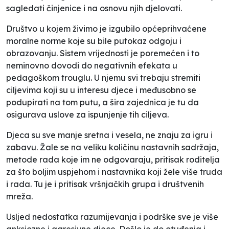
sagledati činjenice i na osnovu njih djelovati.
Društvo u kojem živimo je izgubilo općeprihvaćene
moralne norme koje su bile putokaz odgoju i
obrazovanju. Sistem vrijednosti je poremećen i to
neminovno dovodi do negativnih efekata u
pedagoškom trouglu. U njemu svi trebaju stremiti
ciljevima koji su u interesu djece i međusobno se
podupirati na tom putu, a šira zajednica je tu da
osigurava uslove za ispunjenje tih ciljeva.
Djeca su sve manje sretna i vesela, ne znaju za igru i
zabavu. Žale se na veliku količinu nastavnih sadržaja,
metode rada koje im ne odgovaraju, pritisak roditelja
za što boljim uspjehom i nastavnika koji žele više truda
i rada. Tu je i pritisak vršnjačkih grupa i društvenih
mreža.
Usljed nedostatka razumijevanja i podrške sve je više
anksiozne i agresivne djece. Došlo je do otuđenja i