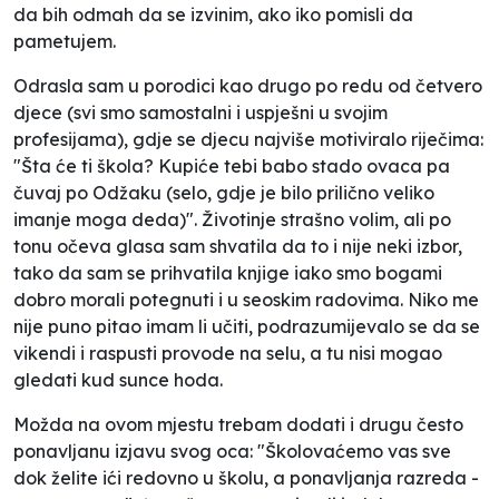
da bih odmah da se izvinim, ako iko pomisli da
pametujem.
Odrasla sam u porodici kao drugo po redu od četvero
djece (svi smo samostalni i uspješni u svojim
profesijama), gdje se djecu najviše motiviralo riječima:
"Šta će ti škola? Kupiće tebi babo stado ovaca pa
čuvaj po Odžaku (selo, gdje je bilo prilično veliko
imanje moga deda)". Životinje strašno volim, ali po
tonu očeva glasa sam shvatila da to i nije neki izbor,
tako da sam se prihvatila knjige iako smo bogami
dobro morali potegnuti i u seoskim radovima. Niko me
nije puno pitao imam li učiti, podrazumijevalo se da se
vikendi i raspusti provode na selu, a tu nisi mogao
gledati kud sunce hoda.
Možda na ovom mjestu trebam dodati i drugu često
ponavljanu izjavu svog oca: "Školovaćemo vas sve
dok želite ići redovno u školu, a ponavljanja razreda -