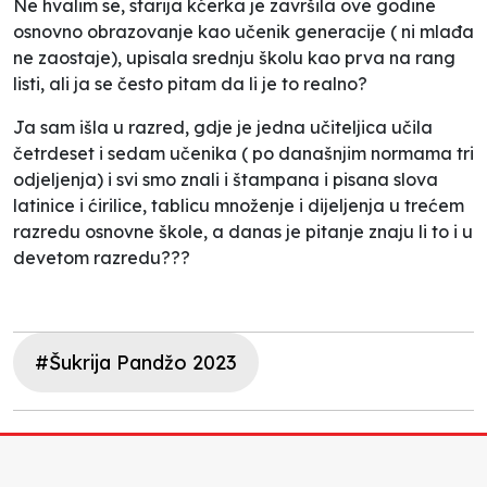
Ne hvalim se, starija kćerka je završila ove godine
osnovno obrazovanje kao učenik generacije ( ni mlađa
ne zaostaje), upisala srednju školu kao prva na rang
listi, ali ja se često pitam da li je to realno?
Ja sam išla u razred, gdje je jedna učiteljica učila
četrdeset i sedam učenika ( po današnjim normama tri
odjeljenja) i svi smo znali i štampana i pisana slova
latinice i ćirilice, tablicu množenje i dijeljenja u trećem
razredu osnovne škole, a danas je pitanje znaju li to i u
devetom razredu???
#Šukrija Pandžo 2023