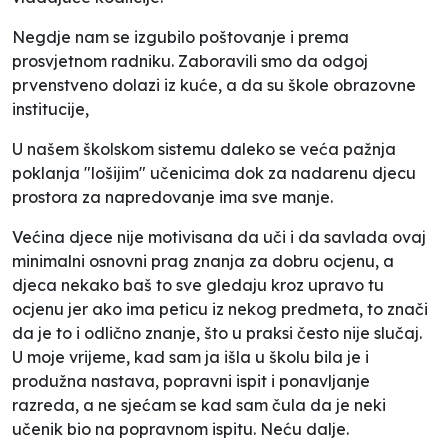
Negdje nam se izgubilo poštovanje i prema
prosvjetnom radniku. Zaboravili smo da odgoj
prvenstveno dolazi iz kuće, a da su škole obrazovne
institucije,
U našem školskom sistemu daleko se veća pažnja
poklanja "lošijim" učenicima dok za nadarenu djecu
prostora za napredovanje ima sve manje.
Većina djece nije motivisana da uči i da savlada ovaj
minimalni osnovni prag znanja za dobru ocjenu, a
djeca nekako baš to sve gledaju kroz upravo tu
ocjenu jer ako ima peticu iz nekog predmeta, to znači
da je to i odlično znanje, što u praksi često nije slučaj.
U moje vrijeme, kad sam ja išla u školu bila je i
produžna nastava, popravni ispit i ponavljanje
razreda, a ne sjećam se kad sam čula da je neki
učenik bio na popravnom ispitu. Neću dalje.