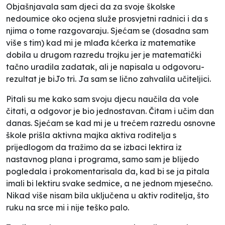
Objašnjavala sam djeci da za svoje školske
nedoumice oko ocjena služe prosvjetni radnici i da s
njima o tome razgovaraju. Sjećam se (dosadna sam
više s tim) kad mi je mlađa kćerka iz matematike
dobila u drugom razredu trojku jer je matematički
tačno uradila zadatak, ali je napisala u odgovoru-
rezultat je biJo tri. Ja sam se lično zahvalila učiteljici.
Pitali su me kako sam svoju djecu naučila da vole
čitati, a odgovor je bio jednostavan. Čitam i učim dan
danas. Sjećam se kad mi je u trećem razredu osnovne
škole prišla aktivna majka aktiva roditelja s
prijedlogom da tražimo da se izbaci lektira iz
nastavnog plana i programa, samo sam je blijedo
pogledala i prokomentarisala da, kad bi se ja pitala
imali bi lektiru svake sedmice, a ne jednom mjesečno.
Nikad više nisam bila uključena u aktiv roditelja, što
ruku na srce mi i nije teško palo.