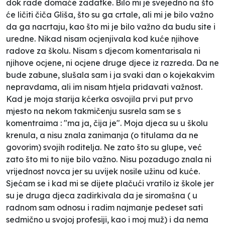
dok rade domaće zadatke. Bilo mi je svejedno na što
će ličiti čiča Gliša, što su ga crtale, ali mi je bilo važno
da ga nacrtaju, kao što mi je bilo važno da budu site i
uredne. Nikad nisam ocjenjivala kod kuće njihove
radove za školu. Nisam s djecom komentarisala ni
njihove ocjene, ni ocjene druge djece iz razreda. Da ne
bude zabune, slušala sam i ja svaki dan o kojekakvim
nepravdama, ali im nisam htjela pridavati važnost.
Kad je moja starija kćerka osvojila prvi put prvo
mjesto na nekom takmičenju susrela sam se s
komentraima : "ma ja, čija je". Moja djeca su u školu
krenula, a nisu znala zanimanja (o titulama da ne
govorim) svojih roditelja. Ne zato što su glupe, već
zato što mi to nije bilo važno. Nisu pozadugo znala ni
vrijednost novca jer su uvijek nosile užinu od kuće.
Sjećam se i kad mi se dijete plačući vratilo iz škole jer
su je druga djeca zadirkivala da je siromašna ( u
radnom sam odnosu i radim najmanje pedeset sati
sedmično u svojoj profesiji, kao i moj muž) i da nema