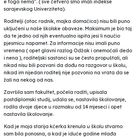
e toga nema". ( sve četvero smo imali indekse
sarajevskog Univerziteta).
Roditelji (otac radnik, majka domaćica) nisu bili puno
uključeni u naše školske obaveze. Maksimum je bio taj
da te jedno od njih eventualno ispita jesi li naučio
pjesmicu napamet. Za informacije nisu imali puno
vremena ( opet glavni razlog Odžak i onemoćali dedo
i nena ), roditeljski sastanci su se često propuštali, ali
nikad nisu bili pozvani da dođu na razgovor u školu,
nikad im nijedan roditelj nije pozvonio na vrata da se
žali na nekog od nas.
Završila sam fakultet, počela raditi, upisala
postdiplomski studij, udala se, nastavila školovanje,
rodila dvoje djece u razmaku od 14 mjeseci i opet
nastavila školovanje.
Kad je moja starija kćerka krenula u školu stvarno
sam bila ponosna, a kad je iduće godine mlađa