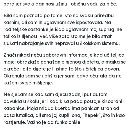
para jer svaki dan nosi užinu i običnu vodu za piće.
Bila sam poznata po tome, što na svaku priredbu
kasnim, ali sam ih uglavnom sve ispoštovala. Na
roditeljske sastanke je išao uglavnom moj suprug, ne
toliko iz lijenosti već više zato što me je bilo strah
slušati nabrajanje svih nepravdi u školskom sistemu.
Znači nikad neću zaboraviti informacije kad učiteljica
majci obrazlaže ponašanje njenog djeteta, a majka se
okreće i pita dijete je li istina to što učiteljica govori.
Okrenula sam se i otišla jer sam jedva oćutala da ne
kažem svoje mišljenje.
Ne sjećam se kad sam djecu zadnji put autom
odvukla u školu jer i kad kiša pada postoje kišobrani i
kabanice. Moja mlađa kćerka ima paničan strah od
pasa lutalica, ali smo joj kupili onaj "hepek", što ih kao
rastjeruje. Važno je da funkcioniše.