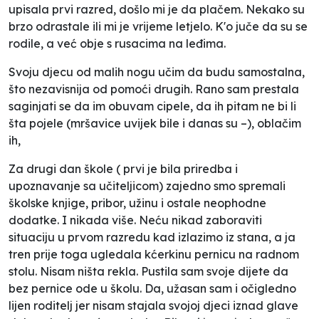
upisala prvi razred, došlo mi je da plačem. Nekako su
brzo odrastale ili mi je vrijeme letjelo. K'o juče da su se
rodile, a već obje s rusacima na leđima.
Svoju djecu od malih nogu učim da budu samostalna,
što nezavisnija od pomoći drugih. Rano sam prestala
saginjati se da im obuvam cipele, da ih pitam ne bi li
šta pojele (mršavice uvijek bile i danas su –), oblačim
ih,
Za drugi dan škole ( prvi je bila priredba i
upoznavanje sa učiteljicom) zajedno smo spremali
školske knjige, pribor, užinu i ostale neophodne
dodatke. I nikada više. Neću nikad zaboraviti
situaciju u prvom razredu kad izlazimo iz stana, a ja
tren prije toga ugledala kćerkinu pernicu na radnom
stolu. Nisam ništa rekla. Pustila sam svoje dijete da
bez pernice ode u školu. Da, užasan sam i očigledno
lijen roditelj jer nisam stajala svojoj djeci iznad glave