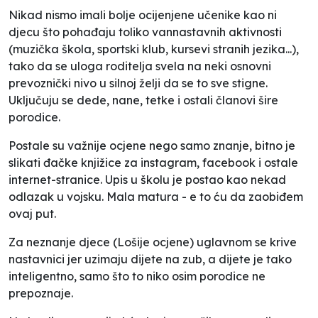
Nikad nismo imali bolje ocijenjene učenike kao ni
djecu što pohađaju toliko vannastavnih aktivnosti
(muzička škola, sportski klub, kursevi stranih jezika...),
tako da se uloga roditelja svela na neki osnovni
prevoznički nivo u silnoj želji da se to sve stigne.
Uključuju se dede, nane, tetke i ostali članovi šire
porodice.
Postale su važnije ocjene nego samo znanje, bitno je
slikati đačke knjižice za instagram, facebook i ostale
internet-stranice. Upis u školu je postao kao nekad
odlazak u vojsku. Mala matura - e to ću da zaobiđem
ovaj put.
Za neznanje djece (Lošije ocjene) uglavnom se krive
nastavnici jer uzimaju dijete na zub, a dijete je tako
inteligentno, samo što to niko osim porodice ne
prepoznaje.