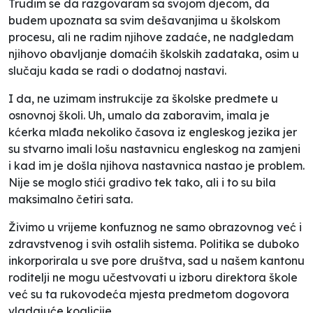
Trudim se da razgovaram sa svojom djecom, da
budem upoznata sa svim dešavanjima u školskom
procesu, ali ne radim njihove zadaće, ne nadgledam
njihovo obavljanje domaćih školskih zadataka, osim u
slučaju kada se radi o dodatnoj nastavi.
I da, ne uzimam instrukcije za školske predmete u
osnovnoj školi. Uh, umalo da zaboravim, imala je
kćerka mlađa nekoliko časova iz engleskog jezika jer
su stvarno imali lošu nastavnicu engleskog na zamjeni
i kad im je došla njihova nastavnica nastao je problem.
Nije se moglo stići gradivo tek tako, ali i to su bila
maksimalno četiri sata.
Živimo u vrijeme konfuznog ne samo obrazovnog već i
zdravstvenog i svih ostalih sistema. Politika se duboko
inkorporirala u sve pore društva, sad u našem kantonu
roditelji ne mogu učestvovati u izboru direktora škole
već su ta rukovodeća mjesta predmetom dogovora
vladajuće koalicije.