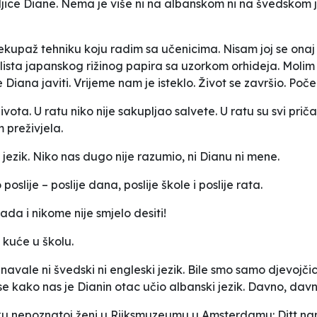
ice Diane. Nema je više ni na albanskom ni na švedskom jez
kupaž tehniku koju radim sa učenicima. Nisam joj se onaj 
d lista japanskog rižinog papira sa uzorkom orhideja. Molim
na javiti. Vrijeme nam je isteklo. Život se završio. Počeo
a. U ratu niko nije sakupljao salvete. U ratu su svi pričali
 preživjela.
i jezik. Niko nas dugo nije razumio, ni Dianu ni mene.
 poslije – poslije dana, poslije škole i poslije rata.
ada i nikome nije smjelo desiti!
 kuće u školu.
avale ni švedski ni engleski jezik. Bile smo samo djevojči
e kako nas je Dianin otac učio albanski jezik. Davno, davno 
u nepoznatoj ženi u Rijksmuzeumu u Amsterdamu: Ditt na