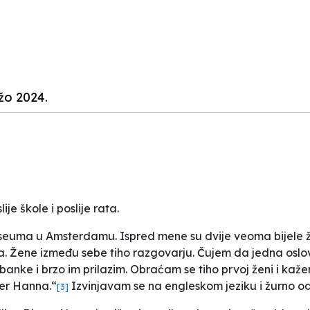
žo 2024.
ije škole i poslije rata.
useuma u Amsterdamu. Ispred mene su dvije veoma bijele 
. Žene između sebe tiho razgovarju. Čujem da jedna oslov
nke i brzo im prilazim. Obraćam se tiho prvoj ženi i kažem j
er Hanna.“
Izvinjavam se na engleskom jeziku i žurno od
[3]