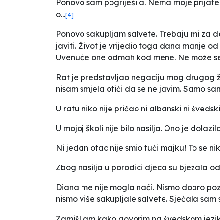
Ponovo sam pogriješila. Nema moje prijatelj
o...
[4]
Ponovo sakupljam salvete. Trebaju mi za de
javiti. Život je vrijedio toga dana manje o
Uvenuće one odmah kod mene. Ne može se Dia
Rat je predstavljao negaciju mog drugog život
nisam smjela otići da se ne javim. Samo sam
U ratu niko nije pričao ni albanski ni švedsk
U mojoj školi nije bilo nasilja. Ono je dolazilo
Ni jedan otac nije smio tući majku! To se nik
Zbog nasilja u porodici djeca su bježala od
Diana me nije mogla naći. Nismo dobro pozn
nismo više sakupljale salvete. Sjećala sam s
Zamišljam kako govorim na švedskom jezik