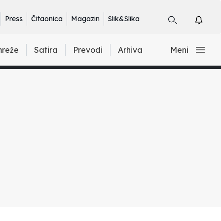
Press
Čitaonica
Magazin
Slik&Slika
mreže
Satira
Prevodi
Arhiva
Meni