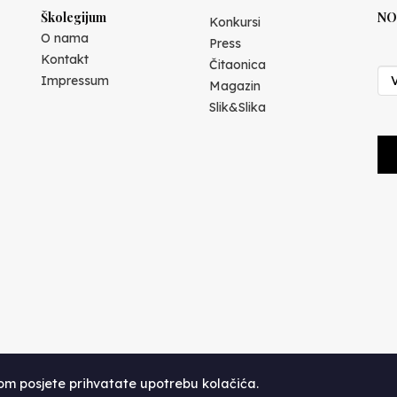
Školegijum
NO
Konkursi
O nama
Press
Kontakt
Čitaonica
Impressum
Magazin
Slik&Slika
kom posjete prihvatate upotrebu kolačića.