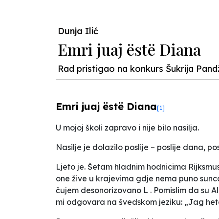
Dunja Ilić
Emri juaj ëstë Diana
Rad pristigao na konkurs Šukrija Pand
Emri juaj ëstë Diana
[1]
U mojoj školi zapravo i nije bilo nasilja.
Nasilje je dolazilo poslije – poslije dana, posl
Ljeto je. Šetam hladnim hodnicima Rijksm
one žive u krajevima gdje nema puno sunca
čujem desonorizovano L . Pomislim da su Alba
mi odgovara na švedskom jeziku: „Jag het