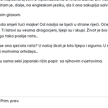
itam je, dalje, na engleskom jeziku, da li ona sakuplja salv
anim glasom.
ada smjeli tući majke! Od nasilja se bježi u strane riječi. Oče
i listovi su veoma dragocjeni, lijepi su i skupi. Život je bio
o tako poslije rata...
a sjećala rata? U našoj školi je bilo lijepo i sigurno. U našo
 motivima orhideja...
u sama sebi japanski rižin papir sa njihovim cvjetovima.
Prim. prev.