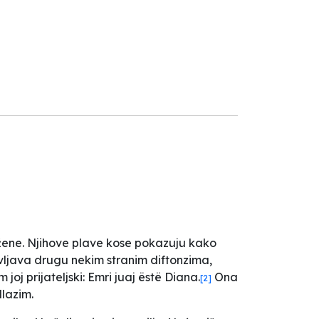
žene. Njihove plave kose pokazuju kako
ljava drugu nekim stranim diftonzima,
oj prijateljski: Emri juaj ëstë Diana.
Ona
[2]
lazim.