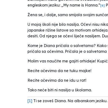
engleskom jeziku: „My name is Hanna.“
P
[6]
Žena se, i dalje, samo smijala svojim sunč
U mojoj školi nije bilo nasilja. Očevi nisu nik
japanske rižine listove sa motivom orhideja. T
desiti. Od njega se očevi liječe nasiljem. Dug
Kome je Diana pričala o salvetama? Kako se on
pričala sa očevima. Pričala je o salvetama i
Molim vas naučite me gajiti orhideje! Kupić
Recite očevima da ne tuku majke!
Recite očevima da ne idu u rat!
Tako neće biti ni nasilja u školama.
[1]
Ti se zoveš Diana. Na albanskom jeziku. 