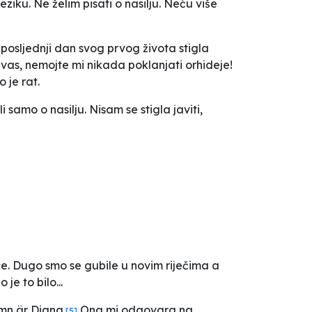
iku. Ne želim pisati o nasilju. Neću više
posljednji dan svog prvog života stigla
 vas, nemojte mi nikada poklanjati orhideje!
 je rat.
 samo o nasilju. Nisam se stigla javiti,
ce. Dugo smo se gubile u novim riječima a
je to bilo...
mn är Diana.
Ona mi odgovara na
[5]