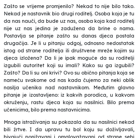
Zašto se vrijeme promjenilo? Nekad to nije bilo tako.
Nekad je nastavnik bio drugi roditelj. Osoba koja je tu
da nas nauči, da bude uz nas, osoba koja kad roditelj
nije uz nas jedina je zadužena da brine o nama.
Postavlja se pitanje zašto su danas djeca postala
drugačija. Je li u pitanju odgoj, odnosno nedostatak
istog od strane roditelja ili društvene mreže kojim su
djeca izložena? Da li je ipak moguće da su roditelji
izgubili autoritet koji su imali? Kako su ga izgubili?
Zašto? Da li su oni krivi? Ovo su obično pitanja koja se
nameću svakome od nas kada čujemo za neki oblik
nasilja učenika nad nastavnikom. Međutim glavno
pitanje je izostavljeno: iz kakvih porodica, u kakvom
okruženju, rastu djeca koja su nasilnici. Bilo prema
učenicima, bilo prema nastavnicima.
Mnoga istraživanja su pokazala da su nasilnici nekad
bili žrtve. I da upravu tu bol koju su doživljavali,
bivajući ponižavani i omalovažavani od strane sebi