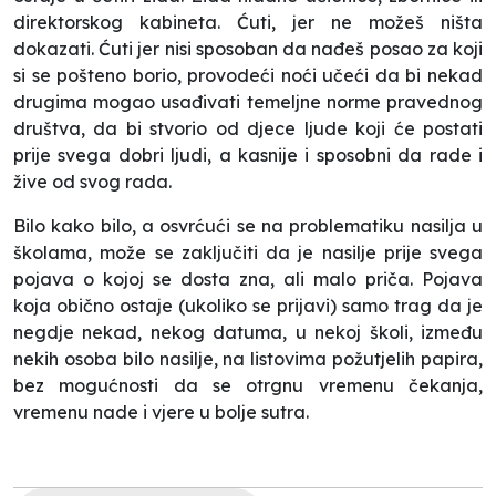
direktorskog kabineta. Ćuti, jer ne možeš ništa
dokazati. Ćuti jer nisi sposoban da nađeš posao za koji
si se pošteno borio, provodeći noći učeći da bi nekad
drugima mogao usađivati temeljne norme pravednog
društva, da bi stvorio od djece ljude koji će postati
prije svega dobri ljudi, a kasnije i sposobni da rade i
žive od svog rada.
Bilo kako bilo, a osvrćući se na problematiku nasilja u
školama, može se zaključiti da je nasilje prije svega
pojava o kojoj se dosta zna, ali malo priča. Pojava
koja obično ostaje (ukoliko se prijavi) samo trag da je
negdje nekad, nekog datuma, u nekoj školi, između
nekih osoba bilo nasilje, na listovima požutjelih papira,
bez mogućnosti da se otrgnu vremenu čekanja,
vremenu nade i vjere u bolje sutra.