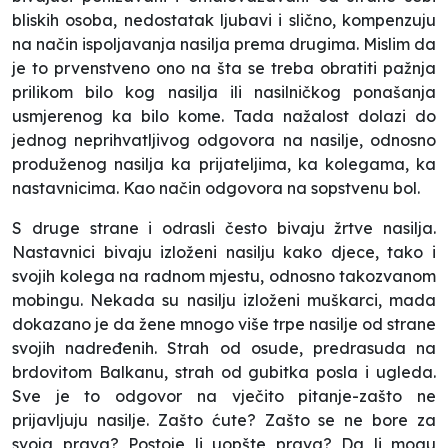
bliskih osoba, nedostatak ljubavi i slično, kompenzuju
na način ispoljavanja nasilja prema drugima. Mislim da
je to prvenstveno ono na šta se treba obratiti pažnja
prilikom bilo kog nasilja ili nasilničkog ponašanja
usmjerenog ka bilo kome. Tada nažalost dolazi do
jednog neprihvatljivog odgovora na nasilje, odnosno
produženog nasilja ka prijateljima, ka kolegama, ka
nastavnicima. Kao način odgovora na sopstvenu bol.
S druge strane i odrasli često bivaju žrtve nasilja.
Nastavnici bivaju izloženi nasilju kako djece, tako i
svojih kolega na radnom mjestu, odnosno takozvanom
mobingu. Nekada su nasilju izloženi muškarci, mada
dokazano je da žene mnogo više trpe nasilje od strane
svojih nadređenih. Strah od osude, predrasuda na
brdovitom Balkanu, strah od gubitka posla i ugleda.
Sve je to odgovor na vječito pitanje-zašto ne
prijavljuju nasilje. Zašto ćute? Zašto se ne bore za
svoja prava? Postoje li uopšte prava? Da li mogu