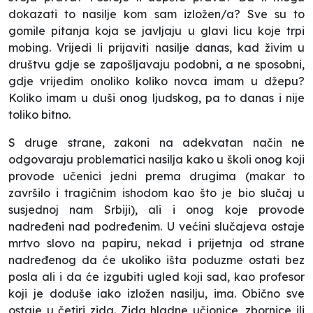
dokazati to nasilje kom sam izložen/a? Sve su to
gomile pitanja koja se javljaju u glavi licu koje trpi
mobing. Vrijedi li prijaviti nasilje danas, kad živim u
društvu gdje se zapošljavaju podobni, a ne sposobni,
gdje vrijedim onoliko koliko novca imam u džepu?
Koliko imam u duši onog ljudskog, pa to danas i nije
toliko bitno.
S druge strane, zakoni na adekvatan način ne
odgovaraju problematici nasilja kako u školi onog koji
provode učenici jedni prema drugima (makar to
završilo i tragičnim ishodom kao što je bio slučaj u
susjednoj nam Srbiji), ali i onog koje provode
nadređeni nad podređenim. U većini slučajeva ostaje
mrtvo slovo na papiru, nekad i prijetnja od strane
nadređenog da će ukoliko išta poduzme ostati bez
posla ali i da će izgubiti ugled koji sad, kao profesor
koji je doduše iako izložen nasilju, ima. Obično sve
ostaje u četiri zida. Zida hladne učionice, zbornice ili