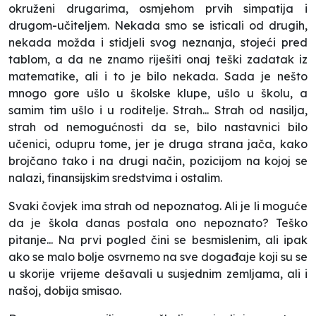
okruženi drugarima, osmjehom prvih simpatija i
drugom-učiteljem. Nekada smo se isticali od drugih,
nekada možda i stidjeli svog neznanja, stojeći pred
tablom, a da ne znamo riješiti onaj teški zadatak iz
matematike, ali i to je bilo nekada. Sada je nešto
mnogo gore ušlo u školske klupe, ušlo u školu, a
samim tim ušlo i u roditelje. Strah... Strah od nasilja,
strah od nemogućnosti da se, bilo nastavnici bilo
učenici, odupru tome, jer je druga strana jača, kako
brojčano tako i na drugi način, pozicijom na kojoj se
nalazi, finansijskim sredstvima i ostalim.
Svaki čovjek ima strah od nepoznatog. Ali je li moguće
da je škola danas postala ono nepoznato? Teško
pitanje... Na prvi pogled čini se besmislenim, ali ipak
ako se malo bolje osvrnemo na sve događaje koji su se
u skorije vrijeme dešavali u susjednim zemljama, ali i
našoj, dobija smisao.