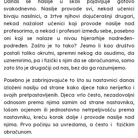
Danas se nasilje u školi pojavljuje gotovo
svakodnevno. Nasilje provode svi, nekad učenici
bivaju nasilnici, a žrtve njihovi dojučerašnji drugari,
nekad nažalost učenici koji provode nasilje nad
profesorima, a nekad i profesori između sebe, posebno
oni koji se nalaze u nivou hijerarhije nadređen-
podređen. Zašto je to tako? Jesmo li kao društvo
postali toliko okrutni, spremni nekog da osudimo, da
uznemirimo, pa i fizički s njim da se obračunamo, samo
zato što je drugačiji od nas, bez da ga razumijemo.
Posebno je zabrinjavajuće to što su nastavnici danas
izloženi nasilju od strane kako djece tako nerijetko i
svojih pretpostavljenih. Djeca vrlo često, nezadovoljni
odnosom prema njima samim od strane nastavnika,
lošom ocjenom ili jednostavno netrpeljivošću prema
nastavniku, kreću korak dalje i provode nasilje nad
njima. Prvo počinju sa uvredama, a često i
fizičkim
obračunom.