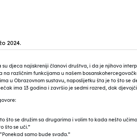
žo 2024.
u djeca najiskreniji članovi društva, i da je njihovo interpr
ca na različnim funkcijama u našem bosanskohercegovačk
ima u Obrazovnom sustavu, naposlijetku šta je to što se deš
ječak ima 13 godina i završio je sedmi razred, dok djevojčic
govore:
to što se družim sa drugarima i volim to kada nešto učimo,
o što se uči.”
? “Ponekad samo bude svađa.”