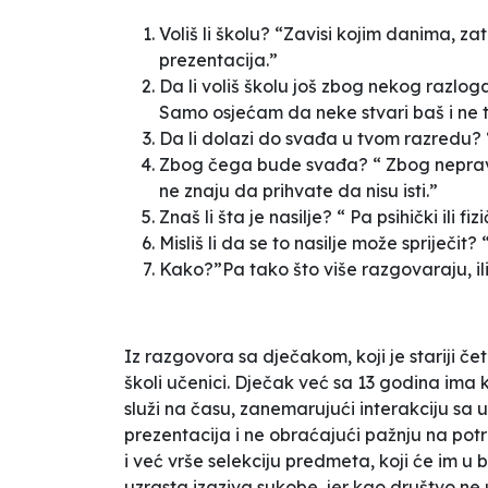
Voliš li školu? “Zavisi kojim danima, z
prezentacija.”
Da li voliš školu još zbog nekog razloga
Samo osjećam da neke stvari baš i ne t
Da li dolazi do svađa u tvom razredu? 
Zbog čega bude svađa? “ Zbog nepraviln
ne znaju da prihvate da nisu isti.”
Znaš li šta je nasilje? “ Pa psihički ili f
Misliš li da se to nasilje može spriječit?
Kako?”Pa tako što više razgovaraju,
i
Iz razgovora sa dječakom, koji je stariji če
školi učenici. Dječak već sa 13 godina ima k
služi na času, zanemarujući interakciju sa u
prezentacija i ne obraćajući pažnju na pot
i već vrše selekciju predmeta, koji će im u
uzrasta izaziva sukobe, jer kao društvo ne