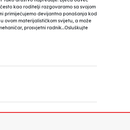
o često kao roditelji razgovaramo sa svojom
đani primijećujemo devijantna ponašanja kod
 u ovom materijalističkom svijetu, a može
omehaničar, prosvjetni radnik…Osluškujte