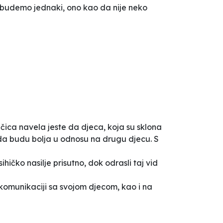
i budemo jednaki, ono kao da nije neko
jčica navela jeste da djeca, koja su sklona
da budu bolja u odnosu na drugu djecu. S
hičko nasilje prisutno, dok odrasli taj vid
na komunikaciji sa svojom djecom, kao i na