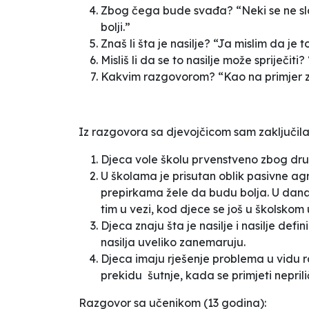
Zbog čega bude svađa? “Neki se ne slaž
bolji.”
Znaš li šta je nasilje? “Ja mislim da je 
Misliš li da se to nasilje može spriječit
Kakvim razgovorom? “Kao na primjer zaš
Iz razgovora sa djevojčicom sam zaključila
Djeca vole školu prvenstveno zbog dr
U školama je prisutan oblik pasivne agr
prepirkama žele da budu bolja. U dana
tim u vezi, kod djece se još u školskom 
Djeca znaju šta je nasilje i nasilje def
nasilja uveliko zanemaruju.
Djeca imaju rješenje problema u vidu raz
prekidu šutnje, kada se primjeti nepri
Razgovor sa učenikom (13 godina):