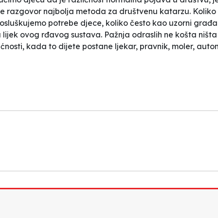
a je razgovor najbolja metoda za društvenu katarzu. Kolik
i osluškujemo potrebe djece, koliko često kao uzorni gra
 lijek ovog rđavog sustava. Pažnja odraslih ne košta ništa
nosti, kada to dijete postane ljekar, pravnik, moler, aut