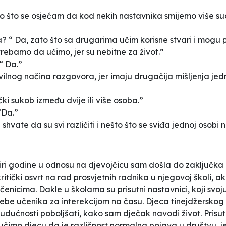
ato što se osjećam da kod nekih nastavnika smijemo više sud
? “ Da, zato što sa drugarima učim korisne stvari i mogu pob
rebamo da učimo, jer su nebitne za život.”
“ Da.”
og načina razgovora, jer imaju drugačija mišljenja jedno
izički sukob između dvije ili više osoba.”
 “Da.”
li shvate da su svi različiti i nešto što se sviđa jednoj osobi
tiri godine u odnosu na djevojčicu sam došla do zaključka d
ritički osvrt na rad prosvjetnih radnika u njegovoj školi, 
čenicima. Dakle u školama su prisutni nastavnici, koji svoj
rebe učenika za interekcijom na času. Djeca tinejdžerskog 
 budućnosti poboljšati, kako sam dječak navodi život. Prisu
 učimo djecu da je različnost normalna pojava u društvu, 