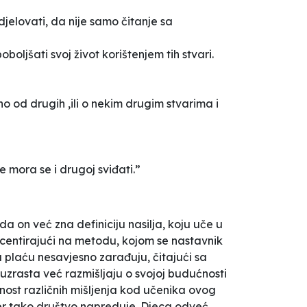
jelovati, da nije samo čitanje sa
oljšati svoj život korištenjem tih stvari.
 od drugih ,ili o nekim drugim stvarima i
 ne mora se i drugoj sviđati.”
a on već zna definiciju nasilja, koju uče u
akcentirajući na metodu, kojom se nastavnik
u plaću nesavjesno zarađuju, čitajući sa
uzrasta već razmišljaju o svojoj budućnosti
tnost različnih mišljenja kod učenika ovog
jer tako društvo napreduje. Djeca odveć