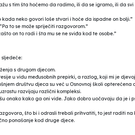
u s tim šta hoćemo da radimo, ili da se igramo, ili da sv
to kada neko govori loše stvari i hoće da ispadne on bolji.”
i? “Pa to se može spriječiti razgovorom.”
to on to radi i šta mu se ne sviđa kod te osobe.”
 sljedeće:
uženja s drugom djecom.
esije u vidu međusobnih prepirki, a razlog, koji mi je djevo
šnjem društvu djeca su već u Osnovnoj školi opterećena 
uzrastu razvijaju različni kompleksi.
inišu onako kako ga oni vide. Jako dobro uočavaju da je i psi
govora, što bi i odrasli trebali prihvatiti, to jest raditi 
lično ponašanje kod druge djece.