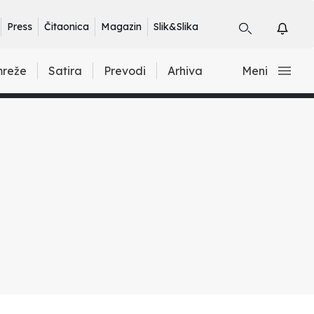
Press
Čitaonica
Magazin
Slik&Slika
mreže
Satira
Prevodi
Arhiva
Meni