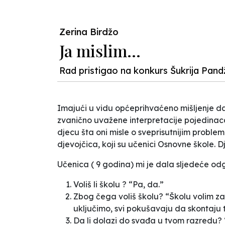
Zerina Birdžo
Ja mislim…
Rad pristigao na konkurs Šukrija Pand
Imajući u vidu općeprihvaćeno mišljenje da s
zvanično uvažene interpretacije pojedina
djecu šta oni misle o sveprisutnijim problem
djevojčica, koji su učenici Osnovne škole. D
Učenica ( 9 godina) mi je dala sljedeće od
Voliš li školu ? “Pa, da.”
Zbog čega voliš školu? “Školu volim za
uključimo, svi pokušavaju da skontaju t
Da li dolazi do svađa u tvom razredu