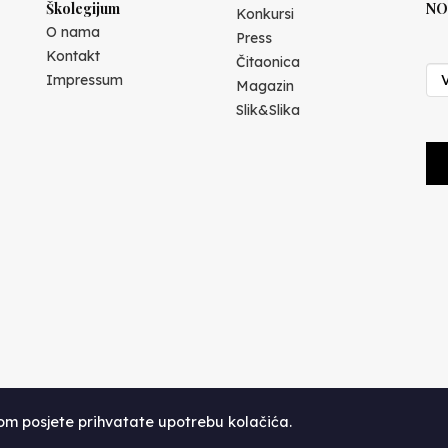
Školegijum
NO
Konkursi
O nama
Press
Kontakt
Čitaonica
Impressum
Magazin
Slik&Slika
kom posjete prihvatate upotrebu kolačića.