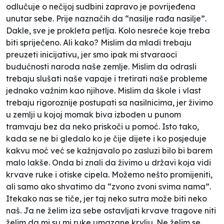
odlučuje o nečijoj sudbini zapravo je povrijeđena
unutar sebe. Prije naznačih da “nasilje rađa nasilje”.
Dakle, sve je prokleta petlja. Kolo nesreće koje treba
biti spriječeno. Ali kako? Mislim da mladi trebaju
preuzeti inicijativu, jer smo ipak mi stvaraoci
budućnosti naroda naše zemlje. Mislim da odrasli
trebaju slušati naše vapaje i tretirati naše probleme
jednako važnim kao njihove. Mislim da škole i vlast
trebaju rigoroznije postupati sa nasilnicima, jer živimo
u zemlji u kojoj momak biva izboden u punom
tramvaju bez da neko priskoči u pomoć. Isto tako,
kada se ne bi gledalo ko je čije dijete i ko posjeduje
kakvu moć već se kažnjavalo po zasluzi bilo bi barem
malo lakše. Onda bi znali da živimo u državi koja vidi
krvave ruke i otiske cipela. Možemo nešto promijeniti,
ali samo ako shvatimo da “zvono zvoni svima nama”.
Itekako nas se tiče, jer taj
neko
sutra može biti neko
naš
. Ja ne želim iza sebe ostavljati krvave tragove niti
želim da mi su mi ruke umazane krvlju. Ne želim se