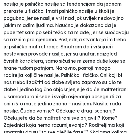
nasilja je psihičko nasilje sa tendencijom da jednom
preraste u fizičko. Imati psihičko nasilje u školi je
pogubno, jer se nasilje vrši nad još uvijek nedovoljno
jakim mladim ljudima. Naučno je dokazano da je
pubertet sam po sebi težak za mlade, jer se suočavaju
sa raznim promjenama. Posljednja stvar koja im treba
je psihičko maltretiranje. Smatram da i vršnjaci i
nastavnici provode nasilje, jer su unutar, naizgled
čvrstih karaktera, samo sićušne mizerne duše koje se
hrane tuđom patnjom. Naravno, postoji mnogo
roditelja koji čine nasilje. Psihičko i fizičko. Oni koji bi
nas trebali zaštiti od zlobe svijeta zapravo su dio te
zlobe i jedino logično objašnjenje je da će maltretirani
u samoodbrani sebe i svojih osjećanja posegnuti za
onim što mu je jedino znano – nasiljem. Nasilje rađa
nasilje. Čudno vam je? Očekujete drugi scenarij?
Očekujete da će maltretirani sve prijaviti? Kome?
Zajednici koja nema razumijevanja? Roditeljima koji
smatraju da su “to sve dječije faze”? Školama kojima