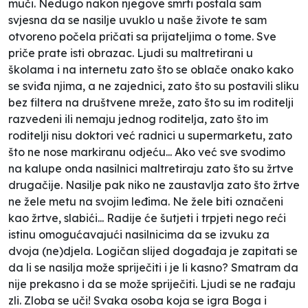
muči. Nedugo nakon njegove smrti postala sam
svjesna da se nasilje uvuklo u naše živote te sam
otvoreno počela pričati sa prijateljima o tome. Sve
priče prate isti obrazac. Ljudi su maltretirani u
školama i na internetu zato što se oblače onako kako
se sviđa njima, a ne zajednici, zato što su postavili sliku
bez filtera na društvene mreže, zato što su im roditelji
razvedeni ili nemaju jednog roditelja, zato što im
roditelji nisu doktori već radnici u supermarketu, zato
što ne nose markiranu odjeću... Ako već sve svodimo
na kalupe onda nasilnici maltretiraju zato što su žrtve
drugačije. Nasilje pak niko ne zaustavlja zato što žrtve
ne žele metu na svojim leđima. Ne žele biti označeni
kao žrtve, slabići... Radije će šutjeti i trpjeti nego reći
istinu omogućavajući nasilnicima da se izvuku za
dvoja (ne)djela. Logičan slijed događaja je zapitati se
da li se nasilja može spriječiti i je li kasno? Smatram da
nije prekasno i da se može spriječiti. Ljudi se ne rađaju
zli. Zloba se uči! Svaka osoba koja se igra Boga i