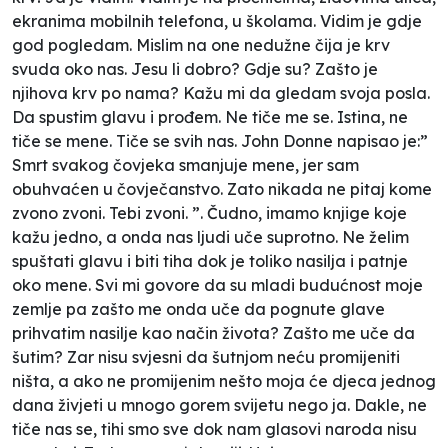
ekranima mobilnih telefona, u školama. Vidim je gdje
god pogledam. Mislim na one nedužne čija je krv
svuda oko nas. Jesu li dobro? Gdje su? Zašto je
njihova krv po nama? Kažu mi da gledam svoja posla.
Da spustim glavu i prođem. Ne tiče me se. Istina, ne
tiče se mene. Tiče se svih nas. John Donne napisao je:”
Smrt svakog čovjeka smanjuje mene, jer sam
obuhvaćen u čovječanstvo. Zato nikada ne pitaj kome
zvono zvoni. Tebi zvoni. ”
. Čudno, imamo knjige koje
kažu jedno, a onda nas ljudi uče suprotno. Ne želim
spuštati glavu i biti tiha dok je toliko nasilja i patnje
oko mene. Svi mi govore da su mladi budućnost moje
zemlje pa zašto me onda uče da pognute glave
prihvatim nasilje kao način života? Zašto me uče da
šutim? Zar nisu svjesni da šutnjom neću promijeniti
ništa, a ako ne promijenim nešto moja će djeca jednog
dana živjeti u mnogo gorem svijetu nego ja. Dakle, ne
tiče nas se, tihi smo sve dok nam glasovi naroda nisu