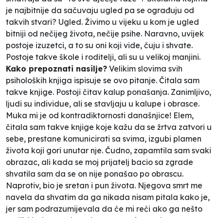
je najbitnije da sačuvaju ugled pa se ograđuju od
takvih stvari? Ugled. Živimo u vijeku u kom je ugled
bitniji od nečijeg života, nečije psihe. Naravno, uvijek
postoje izuzetci, a to su oni koji vide, čuju i shvate.
Postoje takve škole i roditelji, ali su u velikoj manjini.
Kako prepoznati nasilje?
Velikim slovima svih
psiholoških knjiga ispisuje se ovo pitanje. Čitala sam
takve knjige. Postoji čitav kalup ponašanja. Zanimljivo,
ljudi su individue, ali se stavljaju u kalupe i obrasce.
Muka mi je od kontradiktornosti današnjice! Elem,
čitala sam takve knjige koje kažu da se žrtva zatvori u
sebe, prestane komunicirati sa svima, izgubi plamen
života koji gori unutar nje. Čudno, zapamtila sam svaki
obrazac, ali kada se moj prijatelj bacio sa zgrade
shvatila sam da se on nije ponašao po obrascu.
Naprotiv, bio je sretan i pun života. Njegova smrt me
navela da shvatim da ga nikada nisam pitala kako je,
jer sam podrazumijevala da će mi reći ako ga nešto