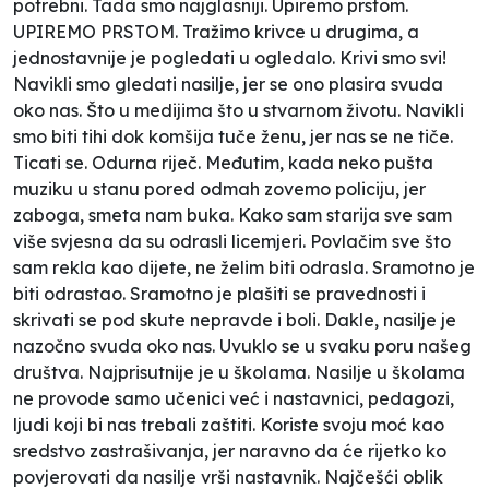
potrebni. Tada smo najglasniji. Upiremo prstom.
UPIREMO PRSTOM. Tražimo krivce u drugima, a
jednostavnije je pogledati u ogledalo. Krivi smo svi!
Navikli smo gledati nasilje, jer se ono plasira svuda
oko nas. Što u medijima što u stvarnom životu. Navikli
smo biti tihi dok komšija tuče ženu, jer nas se ne tiče.
Ticati se. Odurna riječ. Međutim, kada neko pušta
muziku u stanu pored odmah zovemo policiju, jer
zaboga, smeta nam buka. Kako sam starija sve sam
više svjesna da su odrasli licemjeri. Povlačim sve što
sam rekla kao dijete, ne želim biti odrasla. Sramotno je
biti odrastao. Sramotno je plašiti se pravednosti i
skrivati se pod skute nepravde i boli. Dakle, nasilje je
nazočno svuda oko nas. Uvuklo se u svaku poru našeg
društva. Najprisutnije je u školama. Nasilje u školama
ne provode samo učenici već i nastavnici, pedagozi,
ljudi koji bi nas trebali zaštiti. Koriste svoju moć kao
sredstvo zastrašivanja, jer naravno da će rijetko ko
povjerovati da nasilje vrši nastavnik. Najčešći oblik