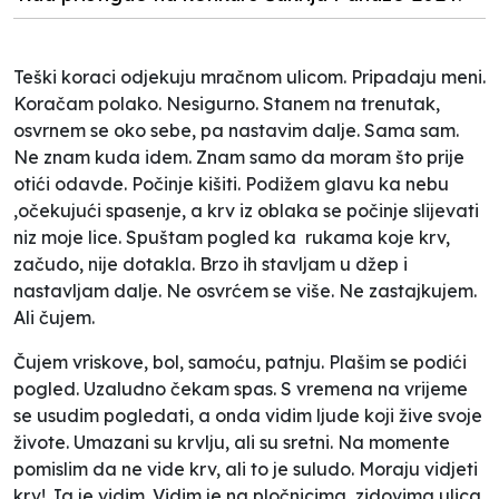
Teški koraci odjekuju mračnom ulicom. Pripadaju meni.
Koračam polako. Nesigurno. Stanem na trenutak,
osvrnem se oko sebe, pa nastavim dalje. Sama sam.
Ne znam kuda idem. Znam samo da moram što prije
otići odavde. Počinje kišiti. Podižem glavu ka nebu
,očekujući spasenje, a krv iz oblaka se počinje slijevati
niz moje lice. Spuštam pogled ka
rukama koje krv,
začudo, nije dotakla. Brzo ih stavljam u džep i
nastavljam dalje. Ne osvrćem se više. Ne zastajkujem.
Ali čujem.
Čujem vriskove, bol, samoću, patnju. Plašim se podići
pogled. Uzaludno čekam spas. S vremena na vrijeme
se usudim pogledati, a onda vidim ljude koji žive svoje
živote. Umazani su krvlju, ali su sretni. Na momente
pomislim da ne vide krv, ali to je suludo. Moraju vidjeti
krv! Ja je vidim. Vidim je na pločnicima, zidovima ulica,