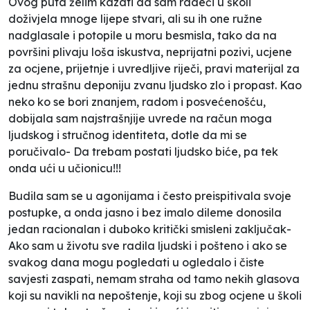
Ovog puta želim kazati da sam radeći u školi
doživjela mnoge lijepe stvari, ali su ih one ružne
nadglasale i potopile u moru besmisla, tako da na
površini plivaju loša iskustva, neprijatni pozivi, ucjene
za ocjene, prijetnje i uvredljive riječi, pravi materijal za
jednu strašnu deponiju zvanu ljudsko zlo i propast. Kao
neko ko se bori znanjem, radom i posvećenošću,
dobijala sam najstrašnjije uvrede na račun moga
ljudskog i stručnog identiteta, dotle da mi se
poručivalo- Da trebam postati ljudsko biće, pa tek
onda ući u učionicu!!!
Budila sam se u agonijama i često preispitivala svoje
postupke, a onda jasno i bez imalo dileme donosila
jedan racionalan i duboko kritički smisleni zaključak-
Ako sam u životu sve radila ljudski i pošteno i ako se
svakog dana mogu pogledati u ogledalo i čiste
savjesti zaspati, nemam straha od tamo nekih glasova
koji su navikli na nepoštenje, koji su zbog ocjene u školi