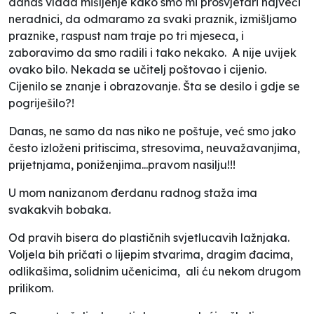
danas vlada mišljenje kako smo mi prosvjetari najveći
neradnici, da odmaramo za svaki praznik, izmišljamo
praznike, raspust nam traje po tri mjeseca, i
zaboravimo da smo radili i tako nekako. A nije uvijek
ovako bilo. Nekada se učitelj poštovao i cijenio.
Cijenilo se znanje i obrazovanje. Šta se desilo i gdje se
pogriješilo?!
Danas, ne samo da nas niko ne poštuje, već smo jako
često izloženi pritiscima, stresovima, neuvažavanjima,
prijetnjama, poniženjima...pravom nasilju!!!
U mom nanizanom đerdanu radnog staža ima
svakakvih bobaka.
Od pravih bisera do plastičnih svjetlucavih lažnjaka.
Voljela bih pričati o lijepim stvarima, dragim đacima,
odlikašima, solidnim učenicima, ali ću nekom drugom
prilikom.