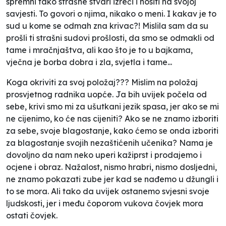
spremni tako strašne stvari izreći i nositi na svojoj
savjesti. To govori o njima, nikako o meni. I kakav je to
sud u kome se odmah zna krivac?! Mislila sam da su
prošli ti strašni sudovi prošlosti, da smo se odmakli od
tame i mračnjaštva, ali kao što je to u bajkama,
vječna je borba dobra i zla, svjetla i tame...
Koga okriviti za svoj položaj??? Mislim na položaj
prosvjetnog radnika uopće. Ja bih uvijek počela od
sebe, krivi smo mi za ušutkani jezik spasa, jer ako se mi
ne cijenimo, ko će nas cijeniti? Ako se ne znamo izboriti
za sebe, svoje blagostanje, kako ćemo se onda izboriti
za blagostanje svojih nezaštićenih učenika? Nama je
dovoljno da nam neko uperi kažiprst i prodajemo i
ocjene i obraz. Nažalost, nismo hrabri, nismo dosljedni,
ne znamo pokazati zube jer kad se nađemo u džungli i
to se mora. Ali tako da uvijek ostanemo svjesni svoje
ljudskosti, jer i među čoporom vukova čovjek mora
ostati čovjek.