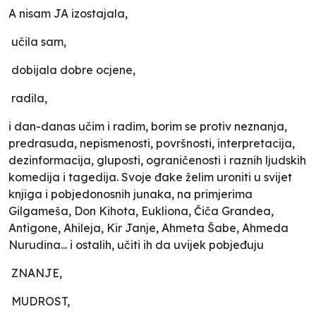
A nisam JA izostajala,
učila sam,
dobijala dobre ocjene,
radila,
i dan-danas učim i radim, borim se protiv neznanja,
predrasuda, nepismenosti, površnosti, interpretacija,
dezinformacija, gluposti, ograničenosti i raznih ljudskih
komedija i tagedija. Svoje đake želim uroniti u svijet
knjiga i pobjedonosnih junaka, na primjerima
Gilgameša, Don Kihota, Eukliona, Čiča Grandea,
Antigone, Ahileja, Kir Janje, Ahmeta Šabe, Ahmeda
Nurudina... i ostalih, učiti ih da uvijek pobjeđuju
ZNANJE,
MUDROST,