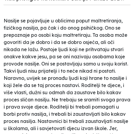
Nasilje se pojavljuje u oblicima poput maltretiranja,
fizičkog nasilja, pa čak i do onog psihičkog. Ono se
prepoznaje po osobi koju maltretiraju. Ta osoba može
govoriti da je dobro i da se dobro osjeća, ali oči
nikada ne lažu. Postoje ljudi koji ne prihvataju stvari
onakve kakve jesu, pa se oni nazivaju osobama koje
provode nasilje. Oni se postavljaju samo u svoju korist.
Takvi ljudi nisu prijatelji i to neće nikad ni postati.
Naravno, uvijek se pronađu ljudi koji hrane to nasilje i
koji žele da se taj proces nastavi. Roditelji te djece, i
više vlasti, dužni su odmah da zaustave bilo kakav
proces sličan nasilju. Ne trebaju se sramiti svoga prava
i prava svoje djece. Roditelji bi trebali pomagati u
borbi protiv nasilja, i trebali bi zaustavljati bilo kakav
proces nasilja. Nastavnici bi trebali zaustavljati nasilje
u školama, ali i savjetovati djecu izvan škole. Jer,