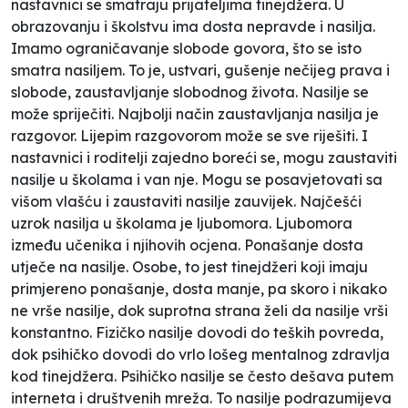
nastavnici se smatraju prijateljima tinejdžera. U
obrazovanju i školstvu ima dosta nepravde i nasilja.
Imamo ograničavanje slobode govora, što se isto
smatra nasiljem. To je, ustvari, gušenje nečijeg prava i
slobode, zaustavljanje slobodnog života. Nasilje se
može spriječiti. Najbolji način zaustavljanja nasilja je
razgovor. Lijepim razgovorom može se sve riješiti. I
nastavnici i roditelji zajedno boreći se, mogu zaustaviti
nasilje u školama i van nje. Mogu se posavjetovati sa
višom vlašću i zaustaviti nasilje zauvijek. Najčešći
uzrok nasilja u školama je ljubomora. Ljubomora
između učenika i njihovih ocjena. Ponašanje dosta
utječe na nasilje. Osobe, to jest tinejdžeri koji imaju
primjereno ponašanje, dosta manje, pa skoro i nikako
ne vrše nasilje, dok suprotna strana želi da nasilje vrši
konstantno. Fizičko nasilje dovodi do teških povreda,
dok psihičko dovodi do vrlo lošeg mentalnog zdravlja
kod tinejdžera. Psihičko nasilje se često dešava putem
interneta i društvenih mreža. To nasilje podrazumijeva