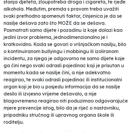
stanja djeteta, zloupotreba droga i cigareta, te rjeđe
alkohola. Međutim, premda s pravom treba uvažiti
svaki prethodno spomenuti faktor, činjenica je da se
nasilje dešava zato što MOŽE da se dešava.
Posmatrati samo dijete i pozadinu iz koje dolazi kao
jedini izvor problema, jednodimenzionalno je i
kratkovidno. Kada se govori o vršnjačkom nasilju, bilo
o kontinuiranom
bullyingu
i
mobbingu
ili izoliranom
incidentu, za njega je odgovorno ne samo dijete koje
ga čini nego svaki odrasli pojedinac koji je prisutan u
momentu kada se nasilje čini, a nije adekvatno
reagirao, te svaki odrasli pojedinac ili institucionalni
organ koji je bio u posjedu informacija da se nasilje
desilo ili izvjesno vrijeme dešavalo, a nije
blagovremeno reagirao niti poduzimao odgovarajuće
mjere prevencije istog, bilo da je riječ o nastavniku,
pripadniku stručnog ili upravnog organa škole ili
roditelju.