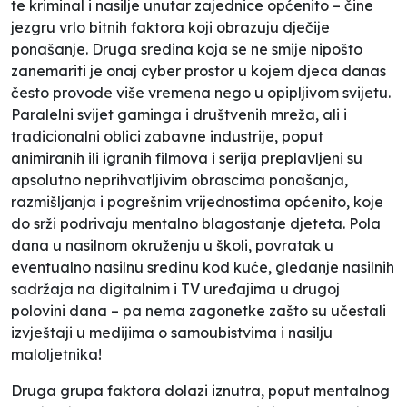
te kriminal i nasilje unutar zajednice općenito – čine
jezgru vrlo bitnih faktora koji obrazuju dječije
ponašanje. Druga sredina koja se ne smije nipošto
zanemariti je onaj
cyber
prostor u kojem djeca danas
često provode više vremena nego u opipljivom svijetu.
Paralelni svijet
gaminga
i društvenih mreža, ali i
tradicionalni oblici zabavne industrije, poput
animiranih ili igranih filmova i serija preplavljeni su
apsolutno neprihvatljivim obrascima ponašanja,
razmišljanja i pogrešnim vrijednostima općenito, koje
do srži podrivaju mentalno blagostanje djeteta. Pola
dana u nasilnom okruženju u školi, povratak u
eventualno nasilnu sredinu kod kuće, gledanje nasilnih
sadržaja na digitalnim i TV uređajima u drugoj
polovini dana – pa nema zagonetke zašto su učestali
izvještaji u medijima o samoubistvima i nasilju
maloljetnika!
Druga grupa faktora dolazi iznutra, poput mentalnog