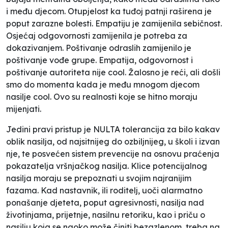
i među djecom. Otupjelost ka tuđoj patnji raširena je
poput zarazne bolesti. Empatiju je zamijenila sebičnost.
Osjećaj odgovornosti zamijenila je potreba za
dokazivanjem. Poštivanje odraslih zamijenilo je
poštivanje vođe grupe. Empatija, odgovornost i
poštivanje autoriteta nije
cool
. Žalosno je reći, ali došli
smo do momenta kada je među mnogom djecom
nasilje
cool
. Ovo su realnosti koje se hitno moraju
mijenjati.
Jedini pravi pristup je NULTA tolerancija za bilo kakav
oblik nasilja, od najsitnijeg do ozbiljnijeg, u školi i izvan
nje, te posvećen sistem prevencije na osnovu praćenja
pokazatelja vršnjačkog nasilja. Klice potencijalnog
nasilja moraju se prepoznati u svojim najranijim
fazama. Kad nastavnik, ili roditelj, uoči alarmatno
ponašanje djeteta, poput agresivnosti, nasilja nad
životinjama, prijetnje, nasilnu retoriku, kao i priču o
nasilju koja se naoko može činiti bezazlenom, treba na