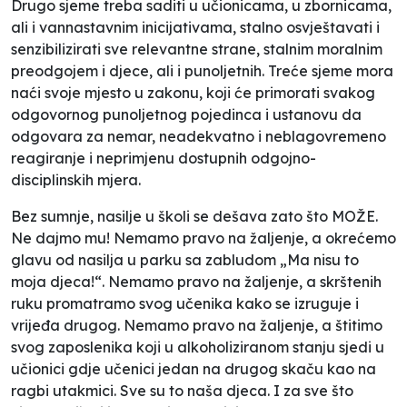
Drugo sjeme treba saditi u učionicama, u zbornicama,
ali i vannastavnim inicijativama, stalno osvještavati i
senzibilizirati sve relevantne strane, stalnim moralnim
preodgojem i djece, ali i punoljetnih. Treće sjeme mora
naći svoje mjesto u zakonu, koji će primorati svakog
odgovornog punoljetnog pojedinca i ustanovu da
odgovara za nemar, neadekvatno i neblagovremeno
reagiranje i neprimjenu dostupnih odgojno-
disciplinskih mjera.
Bez sumnje, nasilje u školi se dešava zato što MOŽE.
Ne dajmo mu! Nemamo pravo na žaljenje, a okrećemo
glavu od nasilja u parku sa zabludom „Ma nisu to
moja djeca!“. Nemamo pravo na žaljenje, a skrštenih
ruku promatramo svog učenika kako se izruguje i
vrijeđa drugog. Nemamo pravo na žaljenje, a štitimo
svog zaposlenika koji u alkoholiziranom stanju sjedi u
učionici gdje učenici jedan na drugog skaču kao na
ragbi utakmici. Sve su to naša djeca. I za sve što