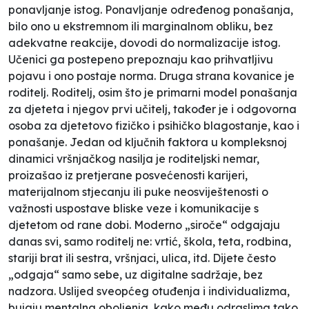
ponavljanje istog. Ponavljanje određenog ponašanja,
bilo ono u ekstremnom ili marginalnom obliku, bez
adekvatne reakcije, dovodi do normalizacije istog.
Učenici ga postepeno prepoznaju kao prihvatljivu
pojavu i ono postaje norma. Druga strana kovanice je
roditelj. Roditelj, osim što je primarni model ponašanja
za djeteta i njegov prvi učitelj, također je i odgovorna
osoba za djetetovo fizičko i psihičko blagostanje, kao i
ponašanje. Jedan od ključnih faktora u kompleksnoj
dinamici vršnjačkog nasilja je roditeljski nemar,
proizašao iz pretjerane posvećenosti karijeri,
materijalnom stjecanju ili puke neosviještenosti o
važnosti uspostave bliske veze i komunikacije s
djetetom od rane dobi. Moderno „siroče“ odgajaju
danas svi, samo roditelj ne: vrtić, škola, teta, rodbina,
stariji brat ili sestra, vršnjaci, ulica, itd. Dijete često
„odgaja“ samo sebe, uz digitalne sadržaje, bez
nadzora. Uslijed sveopćeg otuđenja i individualizma,
bujaju mentalna oboljenja, kako među odraslima tako