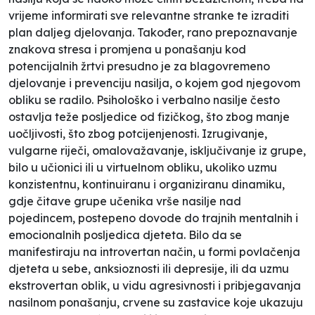
vrijeme informirati sve relevantne stranke te izraditi
plan daljeg djelovanja. Također, rano prepoznavanje
znakova stresa i promjena u ponašanju kod
potencijalnih žrtvi presudno je za blagovremeno
djelovanje i prevenciju nasilja, o kojem god njegovom
obliku se radilo. Psihološko i verbalno nasilje često
ostavlja teže posljedice od fizičkog, što zbog manje
uočljivosti, što zbog potcijenjenosti. Izrugivanje,
vulgarne riječi, omalovažavanje, isključivanje iz grupe,
bilo u učionici ili u virtuelnom obliku, ukoliko uzmu
konzistentnu, kontinuiranu i organiziranu dinamiku,
gdje čitave grupe učenika vrše nasilje nad
pojedincem, postepeno dovode do trajnih mentalnih i
emocionalnih posljedica djeteta. Bilo da se
manifestiraju na introvertan način, u formi povlačenja
djeteta u sebe, anksioznosti ili depresije, ili da uzmu
ekstrovertan oblik, u vidu agresivnosti i pribjegavanja
nasilnom ponašanju, crvene su zastavice koje ukazuju