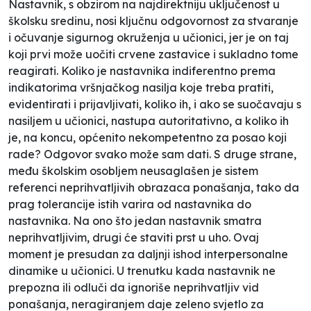
Nastavnik, s obzirom na najdirektniju uključenost u
školsku sredinu, nosi ključnu odgovornost za stvaranje
i očuvanje sigurnog okruženja u učionici, jer je on taj
koji prvi može uočiti crvene zastavice i sukladno tome
reagirati. Koliko je nastavnika indiferentno prema
indikatorima vršnjačkog nasilja koje treba pratiti,
evidentirati i prijavljivati, koliko ih, i ako se suočavaju s
nasiljem u učionici, nastupa autoritativno, a koliko ih
je, na koncu, općenito nekompetentno za posao koji
rade? Odgovor svako može sam dati. S druge strane,
među školskim osobljem neusaglašen je sistem
referenci neprihvatljivih obrazaca ponašanja, tako da
prag tolerancije istih varira od nastavnika do
nastavnika. Na ono što jedan nastavnik smatra
neprihvatljivim, drugi će staviti prst u uho. Ovaj
moment je presudan za daljnji ishod interpersonalne
dinamike u učionici. U trenutku kada nastavnik ne
prepozna ili odluči da ignoriše neprihvatljiv vid
ponašanja, neragiranjem daje zeleno svjetlo za