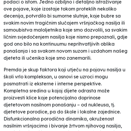
podaci o istom. Jedno ozbiljno i detaljno istraživanje
ove pojave, koje izostaje tokom proteklih nekoliko
decenija, potvrdilo bi sumorne slutnje, koje bubre sa
svakim novim tragičnim slučajem vršnjačkog nasilja ili
samoubistva maloljetnika koje smo dozvolili, sa svakim
ličnim svjedočenjem nasilja koje nismo prepoznali, gdje
god ono bilo na kontinuumu neprihvatljivih oblika
ponašanja i sa svakom novom suzom i uzdahom našeg
djeteta ili učenika koje smo zanemarili.
Premda je skup faktora koji utječu na pojavu nasilja u
školi vrlo kompleksan, u osnovi se uzroci mogu
posmatrati iz eksterne i interne perspektive.
Kompletna sredina u kojoj dijete odrasta može
proizvesti klice koje potencijalno doprinose
djetetovom nasilnom ponašanju – od nukleusa, tj.
djetetove porodice, pa do škole i lokalne zajednice.
Disfunkcionalna porodična dinamika, okruženost
nasilnim vršnjacima i bivanje žrtvom njihovog nasilja,