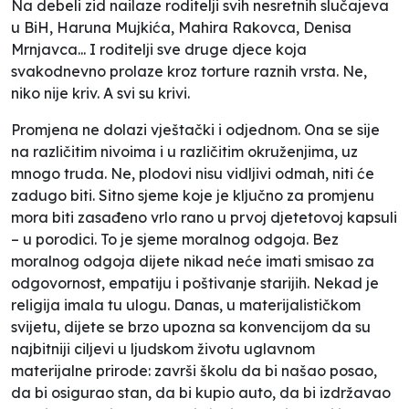
Na debeli zid nailaze roditelji svih nesretnih slučajeva
u BiH, Haruna Mujkića, Mahira Rakovca, Denisa
Mrnjavca... I roditelji sve druge djece koja
svakodnevno prolaze kroz torture raznih vrsta. Ne,
niko nije kriv. A svi su krivi.
Promjena ne dolazi vještački i odjednom. Ona se sije
na različitim nivoima i u različitim okruženjima, uz
mnogo truda. Ne, plodovi nisu vidljivi odmah, niti će
zadugo biti. Sitno sjeme koje je ključno za promjenu
mora biti zasađeno vrlo rano u prvoj djetetovoj kapsuli
– u porodici. To je sjeme moralnog odgoja. Bez
moralnog odgoja dijete nikad neće imati smisao za
odgovornost, empatiju i poštivanje starijih. Nekad je
religija imala tu ulogu. Danas, u materijalističkom
svijetu, dijete se brzo upozna sa konvencijom da su
najbitniji ciljevi u ljudskom životu uglavnom
materijalne prirode: završi školu da bi našao posao,
da bi osigurao stan, da bi kupio auto, da bi izdržavao