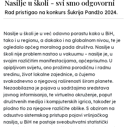
Nasilje u školi - svi smo odgovorni
Rad pristigao na konkurs Šukrija Pandžo 2024.
Nasilje u školi je u već odavno porastu kako u BiH,
tako i u regionu, a dakako i na globalnom nivou, te je
ogledalo općeg moralnog pada društva. Nasilje u
školi nije problem nastao u vakuumu – nasilje je, u
svojim različitim manifestacijama, općeprisutno. U
opipljivom svijetu, ono prožima porodičnu i radnu
sredinu, život lokalne zajednice, a čujemo
svakodnevno o njegovoj raširenosti širom planete.
Nezaobilazna je pojava u sadržajima sredstava
javnog informisanja, te virtuelno okruženje, poput
društvenih medija i kompjuterskih igrica, također je
plodno tlo za njegove različite oblike. S obzirom na
odsustvo sistemskog pristupa pojavi vršnjačkog
nasilja, u BiH ne postoje sveobuhvatni statistički