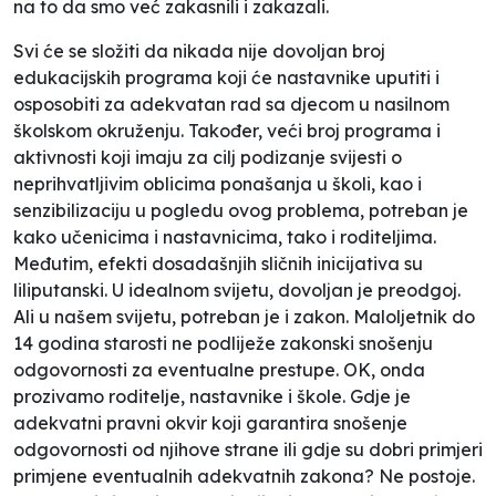
na to da smo već zakasnili i zakazali.
Svi će se složiti da nikada nije dovoljan broj
edukacijskih programa koji će nastavnike uputiti i
osposobiti za adekvatan rad sa djecom u nasilnom
školskom okruženju. Također, veći broj programa i
aktivnosti koji imaju za cilj podizanje svijesti o
neprihvatljivim oblicima ponašanja u školi, kao i
senzibilizaciju u pogledu ovog problema, potreban je
kako učenicima i nastavnicima, tako i roditeljima.
Međutim, efekti dosadašnjih sličnih inicijativa su
liliputanski. U idealnom svijetu, dovoljan je preodgoj.
Ali u našem svijetu, potreban je i zakon. Maloljetnik do
14 godina starosti ne podliježe zakonski snošenju
odgovornosti za eventualne prestupe. OK, onda
prozivamo roditelje, nastavnike i škole. Gdje je
adekvatni pravni okvir koji garantira snošenje
odgovornosti od njihove strane ili gdje su dobri primjeri
primjene eventualnih adekvatnih zakona? Ne postoje.