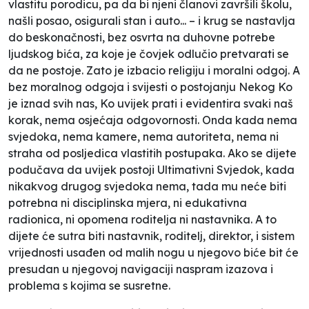
vlastitu porodicu, pa da bi njeni članovi završili školu,
našli posao, osigurali stan i auto... – i krug se nastavlja
do beskonačnosti, bez osvrta na duhovne potrebe
ljudskog bića, za koje je čovjek odlučio pretvarati se
da ne postoje. Zato je izbacio religiju i moralni odgoj. A
bez moralnog odgoja i svijesti o postojanju Nekog Ko
je iznad svih nas, Ko uvijek prati i evidentira svaki naš
korak, nema osjećaja odgovornosti. Onda kada nema
svjedoka, nema kamere, nema autoriteta, nema ni
straha od posljedica vlastitih postupaka. Ako se dijete
podučava da uvijek postoji Ultimativni Svjedok, kada
nikakvog drugog svjedoka nema, tada mu neće biti
potrebna ni disciplinska mjera, ni edukativna
radionica, ni opomena roditelja ni nastavnika. A to
dijete će sutra biti nastavnik, roditelj, direktor, i sistem
vrijednosti usađen od malih nogu u njegovo biće bit će
presudan u njegovoj navigaciji naspram izazova i
problema s kojima se susretne.