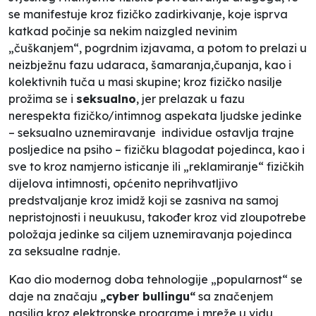
se manifestuje kroz fizičko zadirkivanje, koje isprva
katkad počinje sa nekim naizgled nevinim
„čuškanjem“, pogrdnim izjavama,
a potom to prelazi u
neizbježnu fazu udaraca, šamaranja,čupanja, kao i
kolektivnih tuča u masi skupine; kroz fizičko nasilje
prožima se i
seksualno
, jer prelazak u fazu
nerespekta fizičko/intimnog aspekata ljudske jedinke
– seksualno uznemiravanje individue ostavlja trajne
posljedice na psiho – fizičku blagodat pojedinca, kao i
sve to kroz namjerno isticanje ili „reklamiranje“ fizičkih
dijelova intimnosti, općenito neprihvatljivo
predstvaljanje kroz imidž koji se zasniva na samoj
nepristojnosti i neuukusu, također kroz vid zloupotrebe
položaja jedinke sa ciljem uznemiravanja pojedinca
za seksualne radnje.
Kao dio modernog doba tehnologije „popularnost“ se
daje na značaju
„cyber bullingu“
sa značenjem
nasilja kroz elektronske programe i mreže u vidu