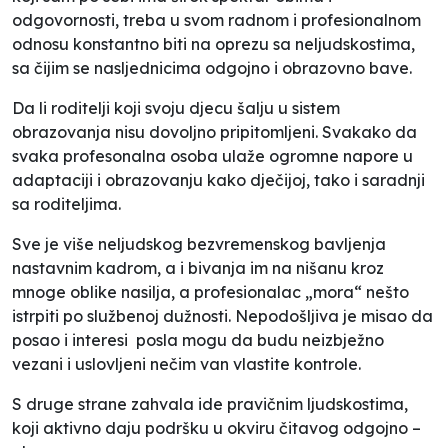
odgovornosti, treba u svom radnom i profesionalnom
odnosu konstantno biti na oprezu sa neljudskostima,
sa čijim se nasljednicima odgojno i obrazovno bave.
Da li roditelji koji svoju djecu šalju u sistem
obrazovanja nisu dovoljno pripitomljeni. Svakako da
svaka profesonalna osoba ulaže ogromne napore u
adaptaciji i obrazovanju kako dječijoj, tako i saradnji
sa roditeljima.
Sve je više neljudskog bezvremenskog bavljenja
nastavnim kadrom, a i bivanja im na nišanu kroz
mnoge oblike nasilja, a profesionalac „mora“ nešto
istrpiti po službenoj dužnosti. Nepodošljiva je misao da
posao i interesi posla mogu da budu neizbježno
vezani i uslovljeni nečim van vlastite kontrole.
S druge strane zahvala ide pravičnim ljudskostima,
koji aktivno daju podršku u okviru čitavog odgojno –