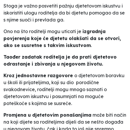
Stoga je važno posvetiti pažnju djetetovom iskustvu i
iskoristiti ulogu roditelja da bi djetetu pomogao da se
s njime suoči i prevlada ga.
Ono na što roditelji mogu uticati je
izgradnja
povjerenja koje će djetetu olakšati da se otvori,
ako se susretne s takvim iskustvom
.
Taođer zadatak roditelja je da prati djetetovo
odrastanje i zbivanja u njegovom životu.
Kroz jednostavne razgovore
o djetetovom boravku
u školi ili prijateljima, koji su dio porodične
svakodnevice, roditelji mogu mnogo saznati o
djetetovom iskustvu i posumnjati na moguće
poteškoće s kojima se susreće.
Promjena u djetetovim ponašanjima
može biti način
na koji dijete sa roditeljima dijeli da se nešto događa
u njegovom životu, čak i kada to još nije spremno