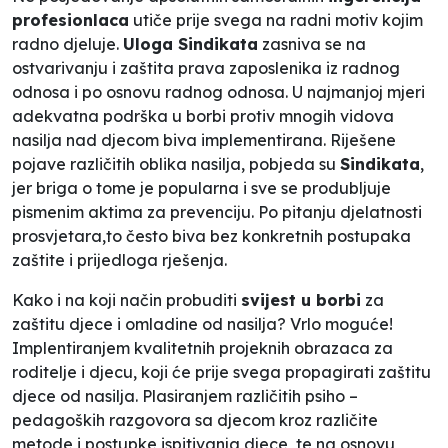
profesionlaca
utiče prije svega na radni motiv kojim
radno djeluje.
Uloga Sindikata
zasniva se na
ostvarivanju i zaštita prava zaposlenika iz radnog
odnosa i po osnovu radnog odnosa. U najmanjoj mjeri
adekvatna podrška u borbi protiv mnogih vidova
nasilja nad djecom biva implementirana. Riješene
pojave različitih oblika nasilja, pobjeda su
Sindikata
,
jer briga o tome je popularna i sve se produbljuje
pismenim aktima za prevenciju. Po pitanju djelatnosti
prosvjetara,to često biva bez konkretnih postupaka
zaštite i prijedloga rješenja.
Kako i na koji način probuditi
svijest u borbi
za
zaštitu djece i omladine od nasilja? Vrlo moguće!
Implentiranjem kvalitetnih projeknih obrazaca za
roditelje i djecu, koji će prije svega propagirati zaštitu
djece od nasilja. Plasiranjem različitih psiho –
pedagoških razgovora sa djecom kroz različite
metode i postupke ispitivanja djece, te na osnovu