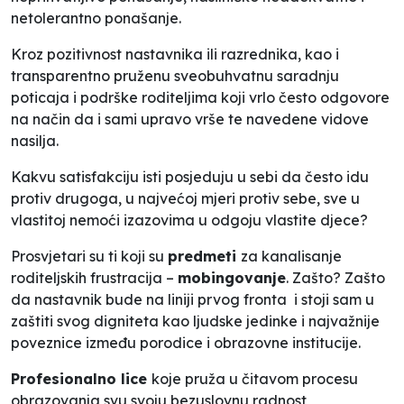
netolerantno ponašanje.
Kroz pozitivnost nastavnika ili razrednika, kao i
transparentno pruženu sveobuhvatnu saradnju
poticaja i podrške roditeljima koji vrlo često odgovore
na način da i sami upravo vrše te navedene vidove
nasilja.
Kakvu satisfakciju isti posjeduju u sebi da često idu
protiv drugoga, u najvećoj mjeri protiv sebe, sve u
vlastitoj nemoći izazovima u odgoju vlastite djece?
Prosvjetari su ti koji su
predmeti
za kanalisanje
roditeljskih frustracija –
mobingovanje
. Zašto? Zašto
da nastavnik bude na liniji prvog fronta i stoji sam u
zaštiti svog digniteta kao ljudske jedinke i najvažnije
poveznice između porodice i obrazovne institucije.
Profesionalno lice
koje pruža u čitavom procesu
obrazovanja svu svoju bezuslovnu radnost,