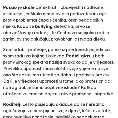
Posao
je
škole
detektirati i obavijestiti nadležne
institucije, jer škola nema ovlasti poduzeti sankcije
protiv problematičnog učenika, osim pedagoških
mjera. Kada se
bullying
detektira, prvo se
obavještavaju roditelji, te Centar za socijalnu rad, a
zatim, ovisno o slučaju, pravobranilaštvo za djecu.
Sam odabir profesije, potiče iz predanosti pojedinca
svom radu za koji se školovao.
Podići glas
u borbi
protiv širokog spektra nasilja svakako da je vrijednost.
Prevelika upornost znači uložiti svoje vrijeme na sve
ono što nastojimo uticati za dobru i pozitivnu praksu.
Da li je vrijednost upornosti u tome, ako profesionlac
natrag dobije samo pozitivne ishode? Katkad
utrošeno vrijeme ne daje nikakve promjene i napretke.
Roditelji
često posjeduju okidače da se nerealno
oglašavaju za neuspijehe svoje djece, loše rezultate,
neprihvatljivo ponašanje, nasilničko neadekvatno i