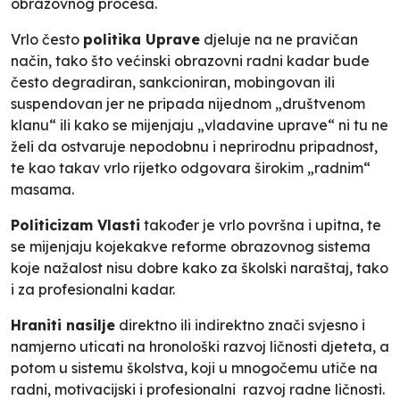
obrazovnog procesa.
Vrlo često
politika Uprave
djeluje na ne pravičan
način, tako što većinski obrazovni radni kadar bude
često degradiran, sankcioniran, mobingovan ili
suspendovan jer ne pripada nijednom „društvenom
klanu“ ili kako se mijenjaju „vladavine uprave“ ni tu ne
želi da ostvaruje nepodobnu i neprirodnu pripadnost,
te kao takav vrlo rijetko odgovara širokim „radnim“
masama.
Politicizam Vlasti
također je vrlo površna i upitna, te
se mijenjaju kojekakve reforme obrazovnog sistema
koje nažalost nisu dobre kako za školski naraštaj, tako
i za profesionalni kadar.
Hraniti nasilje
direktno ili indirektno znači svjesno i
namjerno uticati na hronološki razvoj ličnosti djeteta, a
potom u sistemu školstva, koji u mnogočemu utiče na
radni, motivacijski i profesionalni razvoj radne ličnosti.