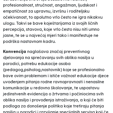
profesionalnost, stručnost, angažman, ljudskost i
empatičnost za upravnu, izvršnu i roditeljsku
očekivanost, to apolutno vrlo često ne igra nikakvu
ulogu. Takvi se bave koještarijama iz svojih ličnih
percepcija, stavova, koje vrlo često nisu niti umno
jasne, te se u najvećoj mjeri tako i manifestuje ne
podrška nastavnom kadru.
Konvencija
naglašava značaj preventivnog
djelovanja na sprečavanju svih oblika nasilja u
porodici, potrebu edukacije osoba
(pedagog,psiholog,nastavnik) koje se profesionalno
bave ovim problemom i ističe važnost edukacije djece
uvođenjem pitanja rodne ravnopravnosti i nenasilne
komunikacije u redovno školovanje, te uspostavu
jedinstvenih evidencija o žrtvama i počiniocima svih
oblika nasilja i provođenja istraživanja, a koji će biti
podloga za donošenje politika koje tretiraju pitanja
nasilja u porodici i razvijanje specijalnih servisa koji će