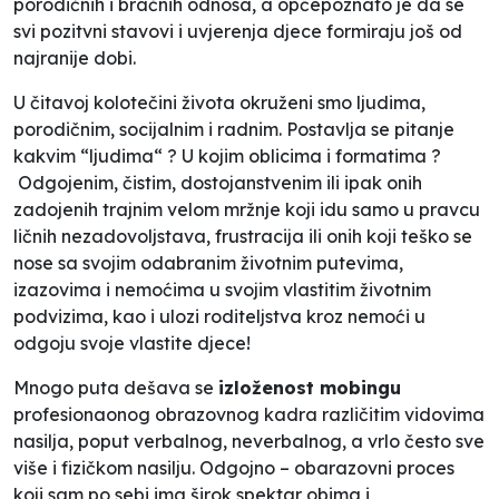
porodičnih i bračnih odnosa, a općepoznato je da se
svi pozitvni stavovi i uvjerenja djece formiraju još od
najranije dobi.
U čitavoj kolotečini života okruženi smo ljudima,
porodičnim, socijalnim i radnim. Postavlja se pitanje
kakvim “ljudima“ ? U kojim oblicima i formatima ?
Odgojenim, čistim, dostojanstvenim ili ipak onih
zadojenih trajnim velom mržnje koji idu samo u pravcu
ličnih nezadovoljstava, frustracija ili onih koji teško se
nose sa svojim odabranim životnim putevima,
izazovima i nemoćima u svojim vlastitim životnim
podvizima, kao i ulozi roditeljstva kroz nemoći u
odgoju svoje vlastite djece!
Mnogo puta dešava se
izloženost mobingu
profesionaonog obrazovnog kadra različitim vidovima
nasilja, poput verbalnog, neverbalnog, a vrlo često sve
više i fizičkom nasilju. Odgojno – obarazovni proces
koji sam po sebi ima širok spektar obima i