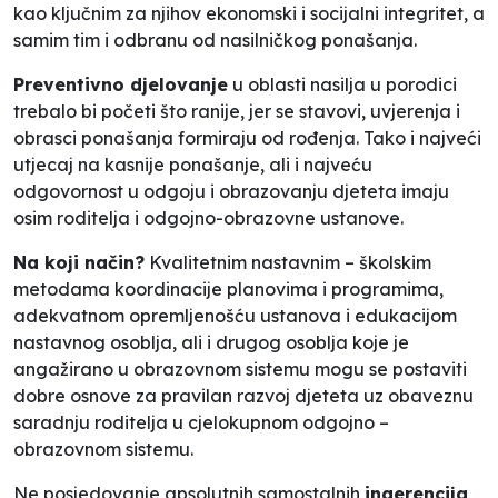
kao ključnim za njihov ekonomski i socijalni integritet, a
samim tim i odbranu od nasilničkog ponašanja
.
Preventivno djelovanje
u oblasti nasilja u porodici
trebalo bi početi što ranije, jer se stavovi, uvjerenja i
obrasci ponašanja formiraju od rođenja. Tako i najveći
utjecaj na kasnije ponašanje, ali i najveću
odgovornost u odgoju i obrazovanju djeteta imaju
osim roditelja i odgojno-obrazovne ustanove.
Na koji način?
Kvalitetnim nastavnim – školskim
metodama koordinacije planovima i programima,
adekvatnom opremljenošću ustanova i edukacijom
nastavnog osoblja, ali i drugog osoblja koje je
angažirano u obrazovnom sistemu mogu se postaviti
dobre osnove za pravilan razvoj djeteta uz obaveznu
saradnju roditelja u cjelokupnom odgojno –
obrazovnom sistemu.
Ne posjedovanje apsolutnih samostalnih
ingerencija