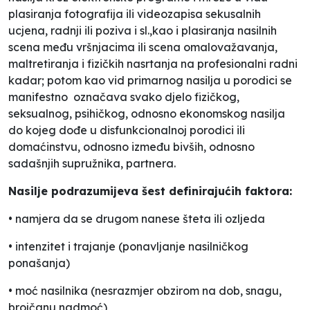
plasiranja fotografija ili videozapisa sekusalnih
ucjena, radnji ili poziva i sl.,kao i plasiranja nasilnih
scena među vršnjacima ili scena omalovažavanja,
maltretiranja i fizičkih nasrtanja na profesionalni radni
kadar; potom kao vid primarnog nasilja u porodici se
manifestno
označava svako djelo fizičkog,
seksualnog, psihičkog, odnosno ekonomskog nasilja
do kojeg dođe u disfunkcionalnoj porodici ili
domaćinstvu, odnosno između bivših, odnosno
sadašnjih supružnika, partnera.
Nasilje podrazumijeva šest definirajućih faktora:
• namjera da se drugom nanese šteta ili ozljeda
• intenzitet i trajanje (ponavljanje nasilničkog
ponašanja)
• moć nasilnika (nesrazmjer obzirom na dob, snagu,
brojčanu nadmoć)