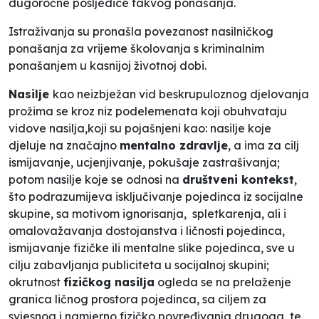
dugoročne posljedice takvog ponašanja.
Istraživanja su pronašla povezanost nasilničkog
ponašanja za vrijeme školovanja s kriminalnim
ponašanjem u kasnijoj životnoj dobi.
Nasilje
kao neizbježan vid beskrupuloznog djelovanja
prožima se kroz niz podelemenata koji obuhvataju
vidove nasilja,koji su pojašnjeni kao: nasilje koje
djeluje na značajno
mentalno zdravlje
, a ima za cilj
ismijavanje, ucjenjivanje, pokušaje zastrašivanja;
potom nasilje koje se odnosi na
društveni kontekst
,
što podrazumijeva isključivanje pojedinca iz socijalne
skupine, sa motivom ignorisanja, spletkarenja, ali i
omalovažavanja dostojanstva i ličnosti pojedinca,
ismijavanje fizičke ili mentalne slike pojedinca, sve u
cilju zabavljanja publiciteta u socijalnoj skupini;
okrutnost
fizičkog nasilja
ogleda se na prelaženje
granica ličnog prostora pojedinca, sa ciljem za
svjesnog i namjerno fizičko povređivanja drugoga, te