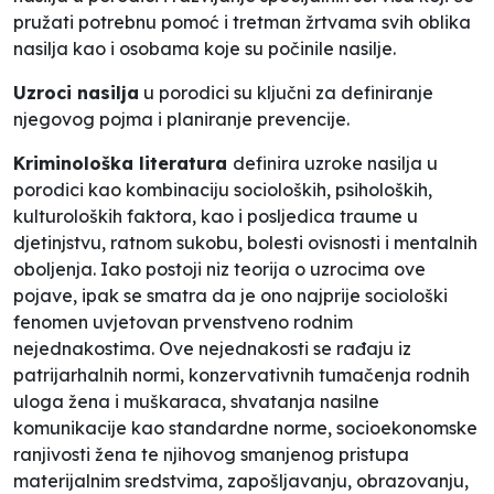
pružati potrebnu pomoć i tretman žrtvama svih oblika
nasilja kao i osobama koje su počinile nasilje.
Uzroci nasilja
u porodici su ključni za definiranje
njegovog pojma i planiranje prevencije.
Kriminološka literatura
definira uzroke nasilja u
porodici kao kombinaciju socioloških, psiholoških,
kulturoloških faktora, kao i posljedica traume u
djetinjstvu, ratnom sukobu, bolesti ovisnosti i mentalnih
oboljenja. Iako postoji niz teorija o uzrocima ove
pojave, ipak se smatra da je ono najprije sociološki
fenomen uvjetovan prvenstveno rodnim
nejednakostima. Ove nejednakosti se rađaju iz
patrijarhalnih normi, konzervativnih tumačenja rodnih
uloga žena i muškaraca, shvatanja nasilne
komunikacije kao standardne norme, socioekonomske
ranjivosti žena te njihovog smanjenog pristupa
materijalnim sredstvima, zapošljavanju, obrazovanju,