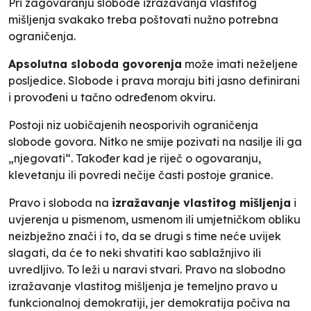
Pri zagovaranju slobode izražavanja vlastitog
mišljenja svakako treba poštovati nužno potrebna
ograničenja.
Apsolutna sloboda govorenja
može imati neželjene
posljedice. Slobode i prava moraju biti jasno definirani
i provođeni u tačno određenom okviru.
Postoji niz uobičajenih neosporivih ograničenja
slobode govora. Nitko ne smije pozivati na nasilje ili ga
„njegovati“. Također kad je riječ o ogovaranju,
klevetanju ili povredi nečije časti postoje granice.
Pravo i sloboda na
izražavanje vlastitog mišljenja
i
uvjerenja u pismenom, usmenom ili umjetničkom obliku
neizbježno znači i to, da se drugi s time neće uvijek
slagati, da će to neki shvatiti kao sablažnjivo ili
uvredljivo. To leži u naravi stvari. Pravo na slobodno
izražavanje vlastitog mišljenja je temeljno pravo u
funkcionalnoj demokratiji, jer demokratija počiva na