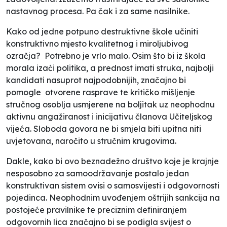
nastavnog procesa. Pa čak i za same nasilnike.
Kako od jedne potpuno destruktivne škole učiniti
konstruktivno mjesto kvalitetnog i miroljubivog
ozračja? Potrebno je vrlo malo. Osim što bi iz škola
morala izaći politika, a prednost imati struka, najbolji
kandidati nasuprot najpodobnijih, značajno bi
pomogle otvorene rasprave
te
kritičko mišljenje
stručnog osoblja usmjeren
e
na boljitak uz neophodnu
aktivnu angažiranost i inicijativu članova Učiteljskog
vijeća. Sloboda govora ne bi smjela biti upitna niti
uvjetovana, naročito u stručnim krugovima.
Dakle, kako bi ovo beznadežno društvo koje je krajnje
nesposobno za samoodržavanje postalo jedan
konstruktivan sistem ovisi o samosvijesti i odgovornosti
pojedinca. Neophodnim uvođenjem oštrijih sankcija na
postojeće pravilnike te preciznim definiranjem
odgovornih lica značajno bi se podigla svijest o