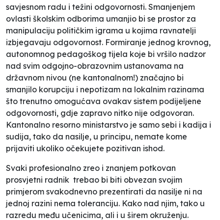
savjesnom radu i težini odgovornosti. Smanjenjem
ovlasti školskim odborima umanjio bi se prostor za
manipulaciju političkim igrama u kojima ravnatelji
izbjegavaju odgovornost. Formiranje jednog krovnog,
autonomnog pedagoškog tijela koje bi vršilo nadzor
nad svim odgojno-obrazovnim ustanovama na
državnom nivou (ne kantonalnom!) značajno bi
smanjilo korupciju i nepotizam na lokalnim razinama
što trenutno omogućava ovakav sistem podijeljene
odgovornosti, gdje zapravo nitko nije odgovoran.
Kantonalno resorno ministarstvo je samo sebi i kadija i
sudija, tako da nasilje, u principu, nemate kome
prijaviti ukoliko očekujete pozitivan ishod.
Svaki profesionalno zreo i znanjem potkovan
prosvjetni radnik trebao bi biti obvezan svojim
primjerom svakodnevno prezentirati da nasilje ni na
jednoj razini nema toleranciju. Kako nad njim, tako u
razredu među učenicima
,
ali i u širem okruženju.