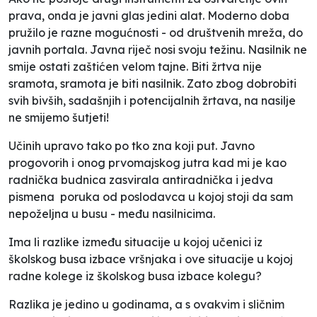
prava, onda je javni glas jedini alat. Moderno doba
pružilo je razne mogućnosti - od društvenih mreža, do
javnih portala. Javna riječ nosi svoju težinu. Nasilnik ne
smije ostati zaštićen velom tajne. Biti žrtva nije
sramota, sramota je biti nasilnik. Zato zbog dobrobiti
svih bivših, sadašnjih i potencijalnih žrtava, na nasilje
ne smijemo šutjeti!
Učinih upravo tako po tko zna koji put. Javno
progovorih i onog prvomajskog jutra kad mi je kao
radnička budnica zasvirala antiradnička i jedva
pismena poruka od poslodavca u kojoj stoji da sam
nepoželjna u busu - među nasilnicima.
Ima li razlike između situacije u kojoj učenici iz
školskog busa izbace vršnjaka i ove situacije u kojoj
radne kolege iz školskog busa izbace kolegu?
Razlika je jedino u godinama, a s ovakvim i sličnim