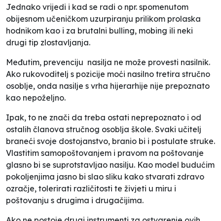
Jednako vrijedi i kad se radi o npr. spomenutom
obijesnom
učeničkom
uzurpiranju prilikom prolaska
hodnikom kao i za brutalni bulling, mobing ili neki
drugi tip zlostavljanja.
Međutim, prevenciju nasilja ne može provesti nasilnik.
Ako rukovoditelj s pozicije moći nasilno tretira stručno
osoblje, onda nasilje s vrha hijerarhije nije prepoznato
kao nepoželjno.
Ipak, to ne znači da treba ostati neprepoznato i od
ostalih članova stručnog osoblja škole. Svaki učitelj
braneći svoje dostojanstvo, branio bi i postulate struke.
Vlastitim samopoštovanjem i pravom na poštovanje
glasno bi se suprotstavljao nasilju. Kao model budućim
pokoljenjima jasno bi slao sliku kako stvarati zdravo
ozračje, tolerirati različitosti te živjeti u miru i
poštovanju s drugima i drugačijima.
Ako ne postoje drugi instrumenti za ostvarenje ovih