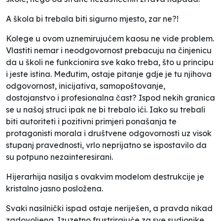
A škola bi trebala biti sigur
no mjesto, zar ne?!
Kolege u ovom uznemirujućem kaosu ne vide problem.
Vlastiti nemar i neodgovornost prebacuju na činjenicu
da u školi ne funkcionira sve kako treba, što u principu
i jeste istina. Međutim, ostaje pitanje gdje je tu njihova
odgovornost, inicijativa, samopoštovanje,
dostojanstvo i profesionalna čast? Ispod nekih granica
se u našoj struci ipak ne bi trebalo ići. Iako su trebali
biti autoriteti i pozitivni primjeri ponašanja te
protagonisti morala i društvene odgovornosti uz visok
stupanj pravednosti, vrlo neprijatno se ispostavilo da
su potpuno nezainteresirani.
Hijerarhija nasilja s ovakvim modelom destrukcije je
kristalno jasno posložena.
Svaki nasilnički ispad ostaje neriješen, a pravda nikad
zadovoljena. Izuzetno frustrirajuće za sve sudionike