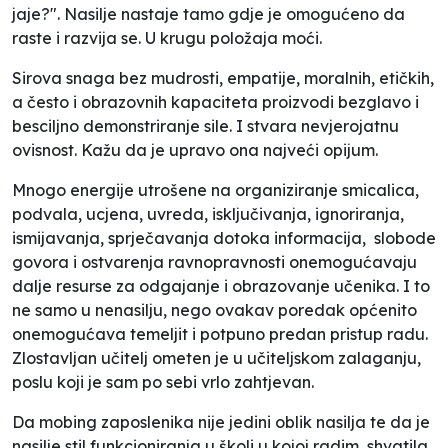
jaje?". Nasilje nastaje tamo gdje je omogućeno da
raste i razvija se. U krugu položaja moći.
Sirova snaga bez mudrosti, empatije, moralnih, etičkih,
a često i obrazovnih kapaciteta proizvodi bezglavo i
besciljno demonstriranje sile. I stvara nevjerojatnu
ovisnost. Kažu da je upravo ona najveći opijum.
Mnogo energije utrošene na organiziranje smicalica,
podvala, ucjena, uvreda, isključivanja, ignoriranja,
ismijavanja, sprječavanja dotoka informacija, slobode
govora i ostvarenja ravnopravnosti onemogućavaju
dalje resurse za odgajanje i obrazovanje učenika. I to
ne samo u nenasilju, nego ovakav poredak općenito
onemogućava temeljit i potpuno predan pristup radu.
Zlostavljan učitelj ometen je u učiteljskom zalaganju,
poslu koji je sam po sebi vrlo zahtjevan.
Da mobing zaposlenika nije jedini oblik nasilja te da je
nasilje stil funkcioniranja u školi u kojoj radim, shvatila