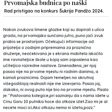
Prvomajska budnica po naški
Rad pristigao na konkurs Šukrija Pandžo 2024.
Nakon zvukova limene glazbe koji su dopirali s ulica
grada, na prvomajsko sunčano jutro, puno jači zvuk
probio se prostorijom. Očekujući informacije od
prijatelja o zadnjim pripremama za praznično
druženje, neočekivano je s ekrana mobitela iskočilo
ime ravnateljice škole u kojoj sam zaposlena kao
učiteljica razredne nastave. Iznenađena, jer njoj
posao nije na prvome mjestu ni radnim danima, a
kamoli praznicima. Dojam temeljen na okrutnoj
višegodišnjoj realnosti nije me iznevjerio. Posao joj,
dakako, ni ovog puta nije bio na prvome mjestu. Pisalo
je:
"Postovana kolegice
,p
ri saznanju da s nama idete u
Crnu Goru 10 putnika hoce da otkaze izlet.Zao mi je al
necete moci ici.Ako otkazu nema ni izleta,pozz."