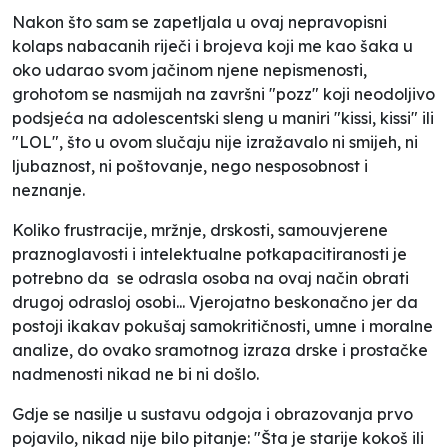
Nakon što sam se zapetljala u ovaj nepravopisni
kolaps nabacanih riječi i brojeva koji me kao šaka u
oko udarao svom jačinom njene nepismenosti,
grohotom se nasmijah na završni "pozz" koji neodoljivo
podsjeća na adolescentski sleng u maniri "kissi, kissi" ili
"LOL", što u ovom slučaju nije izražavalo ni smijeh, ni
ljubaznost, ni poštovanje, nego nesposobnost i
neznanje.
Koliko frustracije, mržnje, drskosti, samouvjerene
praznoglavosti i intelektualne potkapacitiranosti je
potrebno da se odrasla osoba na ovaj način obrati
drugoj odrasloj osobi... Vjerojatno beskonačno jer da
postoji ikakav pokušaj samokritičnosti, umne i moralne
analize, do ovako sramotnog izraza drske i prostačke
nadmenosti nikad ne bi ni došlo.
Gdje se nasilje u sustavu odgoja i obrazovanja prvo
pojavilo, nikad nije bilo pitanje: "Šta je starije kokoš ili