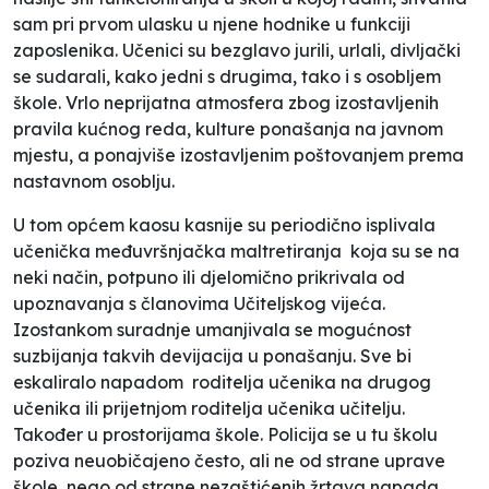
sam pri prvom ulasku u njene hodnike u funkciji
zaposlenika. Učenici su bezglavo jurili, urlali, divljački
se sudarali, kako jedni s drugima, tako i s osobljem
škole. Vrlo neprijatna atmosfera zbog izostavljenih
pravila kućnog reda, kulture ponašanja na javnom
mjestu, a ponajviše izostavljenim poštovanjem prema
nastavnom osoblju.
U tom općem kaosu kasnije su periodično isplivala
učenička međuvršnjačka maltretiranja koja su se na
neki način, potpuno ili djelomično prikrivala od
upoznavanja s članovima Učiteljskog vijeća.
Izostankom suradnje umanjivala se mogućnost
suzbijanja takvih devijacija u ponašanju. Sve bi
eskaliralo napadom roditelja učenika na drugog
učenika ili prijetnjom roditelja učenika učitelju.
Također u prostorijama škole. Policija se u tu školu
poziva neuobičajeno često, ali ne od strane uprave
škole, nego od strane nezaštićenih žrtava napada.