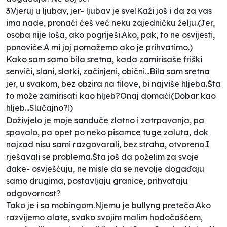
3.Vjeruj u ljubav, jer- ljubav je sve!Kaži još i da za vas
ima nade, pronaći ćeš već neku zajedničku želju.(Jer,
osoba nije loša, ako pogriješi.Ako, pak, to ne osvijesti,
ponoviće.A mi joj pomažemo ako je prihvatimo.)
Kako sam samo bila sretna, kada zamirisaše friški
senviči, slani, slatki, začinjeni, obični...Bila sam sretna
jer, u svakom, bez obzira na filove, bi najviše hljeba.Šta
to može zamirisati kao hljeb?Onaj domaći(Dobar kao
hljeb...Slučajno?!)
Doživjelo je moje sanduče zlatno i zatrpavanja, pa
spavalo, pa opet po neko pisamce tuge zaluta, dok
najzad nisu sami razgovarali, bez straha, otvoreno.I
rješavali se problema.Šta još da poželim za svoje
đake- osvješćuju, ne misle da se nevolje događaju
samo drugima, postavljaju granice, prihvataju
odgovornost?
Tako je i sa mobingom.Njemu je bullyng preteča.Ako
razvijemo alate, svako svojim malim hodočašćem,