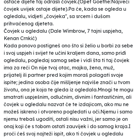
ostaće dijete taj odrasli čovjek.(Opet Goethe:Najveći
čovjek uvijek ostaje dijete).Pa će, kada se ogleda u
ogledalu, vidjeti ,,čovjeka'', sa srcem i dušom
prihvaćenog djeteta.
Čovjek u ogledalu (Dale Wimbrow, 7 tajni uspjeha,
Kenan Crnkić)
Kada ponovo postigneš ono što si želio u borbi za sebe
i svoj uspjeh i svijet te učini kraljem dana, samo priđi
ogledalu, pogledaj samog sebe i vidi šta ti taj čovjek
ima za reći On nije tvoj otac, majka, žena, muž,
prijatelj ili partner pred kojim moraš polagati svoje
ispite; jedina osoba čije mišljenje najviše znači u tvom
životu, ona je koja te gleda iz ogledala.Mnogi te mogu
smatrati uspješnim, odlučnim, divnim i fantastičnim, ali
čovjek u ogledalu nazvat će te izdajicom, ako mu ne
možeš iskreno i otvoreno pogledati u oči.Njemu i samo
njemu trebaš ugoditi, ostali nisu važni, jer samo je on
onaj koji će s tobom ostati zauvijek i do samog kraja.I
proći ćeš svoj najteži ispit, ako ti čovjek u ogledalu