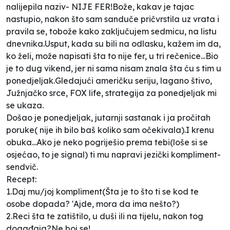
nalijepila naziv- NIJE FER!Bože, kakav je tajac
nastupio, nakon što sam sanduče pričvrstila uz vrata i
pravila se, tobože kako zaključujem sedmicu, na listu
dnevnika.Usput, kada su bili na odlasku, kažem im da,
ko želi, može napisati šta to nije fer, u tri rečenice...Bio
je to dug vikend, jer ni sama nisam znala šta ću s tim u
ponedjeljak.Gledajući američku seriju, lagano štivo,
Južnjačko srce, FOX life, strategija za ponedjeljak mi
se ukaza.
Došao je ponedjeljak, jutarnji sastanak i ja pročitah
poruke( nije ih bilo baš koliko sam očekivala).I krenu
obuka...Ako je neko pogriješio prema tebi(loše si se
osjećao, to je signal) ti mu napravi jezički kompliment-
sendvič.
Recept:
1.Daj mu/joj kompliment(Šta je to što ti se kod te
osobe dopada? 'Ajde, mora da ima nešto?)
2.Reci šta te zatištilo, u duši ili na tijelu, nakon tog
događaja?Ne boj se!