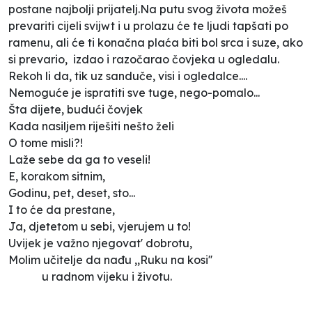
postane najbolji prijatelj.Na putu svog života možeš
prevariti cijeli svijwt i u prolazu će te ljudi tapšati po
ramenu, ali će ti konačna plaća biti bol srca i suze, ako
si prevario, izdao i razočarao čovjeka u ogledalu.
Rekoh li da, tik uz sanduče, visi i ogledalce....
Nemoguće je ispratiti sve tuge, nego-pomalo...
Šta dijete, budući čovjek
Kada nasiljem riješiti nešto želi
O tome misli?!
Laže sebe da ga to veseli!
E, korakom sitnim,
Godinu, pet, deset, sto...
I to će da prestane,
Ja, djetetom u sebi, vjerujem u to!
Uvijek je važno njegovat' dobrotu,
Molim učitelje da nađu ,,Ruku na kosi''
u radnom vijeku i životu.