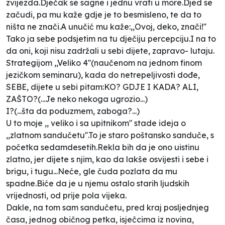
zvijezda.Dječak se sagne i jednu vrati u more.Djed se
začudi, pa mu kaže gdje je to besmisleno, te da to
ništa ne znači.A unučić mu kaže:,,Ovoj, deko, znači!''
Tako ja sebe podsjetim na tu dječiju percepciju.I na to
da oni, koji nisu zadržali u sebi dijete, zapravo- lutaju.
Strategijom ,,Veliko 4''(naučenom na jednom finom
jezičkom seminaru), kada do netrepeljivosti dođe,
SEBE, dijete u sebi pitam:KO? GDJE I KADA? ALI,
ZAŠTO?(...Je neko nekoga ugrozio...)
I?(...šta da poduzmem, zaboga?...)
U to moje ,, veliko i sa upitnikom'' stade ideja o
,,zlatnom sandučetu''.To je staro poštansko sanduče, s
početka sedamdesetih.Rekla bih da je ono uistinu
zlatno, jer dijete s njim, kao da lakše osvijesti i sebe i
brigu, i tugu...Neće, gle čuda pozlata da mu
spadne.Biće da je u njemu ostalo starih ljudskih
vrijednosti, od prije pola vijeka.
Dakle, na tom sam sandučetu, pred kraj posljednjeg
časa, jednog običnog petka, isječcima iz novina,