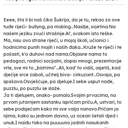
Eeee, šta li bi naš čika Šukrija, da je tu, rekao za ove
tuđe riječi- bullyng, pa mobing...Nasilje, svjetina.Na
našem jeziku zvuči strašnije.Al', svakom isto teške.
Ma, nisu ovo strane riječi, u mojoj školi, učionici i
hodnicima punih mojih i naših đaka...Kruže te riječi i te
pošasti, k'o duhovi nad nama.Objasne nama to
pedagozi, radnici socijalni, dopisi mnogi, prezentacije
vrle, sve mi to ,,bistrimo''...Ali, kad' to vidiš, osjetiš, kad
dječije srce zaboli, učitelj biva- cirkuzant...Osvaja, pa
spašava.Osvješćuje, pa djeluje.I sebe usput nađe,
puzzlu, po puzzlu se slaže.
Ja ti djelujem, onako- pomalo.Svojim prvacima, na
prvom jutarnjem sastanku ispričam priču.A, ustvari, to
sebe podsjećam kako mi sve valja nanovo.Pričam ja
njima, kako su jednom davno, uz ocean šetali djed i
unuk.I naiđu tako na puuuuno jadnih nasukanih