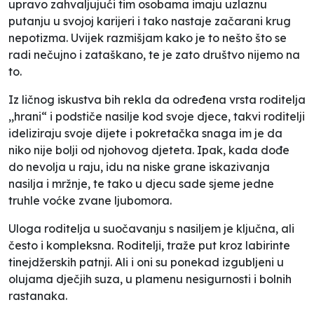
upravo zahvaljujući tim osobama imaju uzlaznu
putanju u svojoj karijeri i tako nastaje začarani krug
nepotizma. Uvijek razmišjam kako je to nešto što se
radi nečujno i zataškano, te je zato društvo nijemo na
to.
Iz ličnog iskustva bih rekla da određena vrsta roditelja
,,hrani“ i podstiče nasilje kod svoje djece, takvi roditelji
ideliziraju svoje dijete i pokretačka snaga im je da
niko nije bolji od njohovog djeteta. Ipak, kada dođe
do nevolja u raju, idu na niske grane iskazivanja
nasilja i mržnje, te tako u djecu sade sjeme jedne
truhle voćke zvane ljubomora.
Uloga roditelja u suočavanju s nasiljem je ključna, ali
često i kompleksna. Roditelji, traže put kroz labirinte
tinejdžerskih patnji. Ali i oni su ponekad izgubljeni u
olujama dječjih suza, u plamenu nesigurnosti i bolnih
rastanaka.