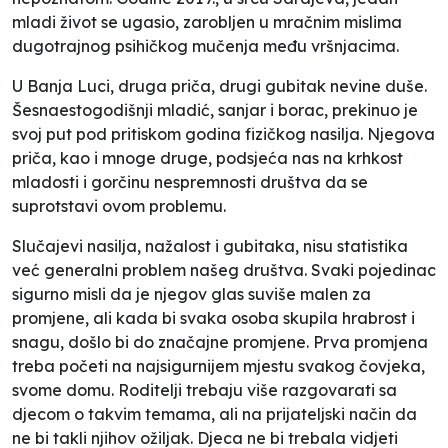
mladi život se ugasio, zarobljen u mračnim mislima
dugotrajnog psihičkog mučenja među vršnjacima.
U Banja Luci, druga priča, drugi gubitak nevine duše.
Šesnaestogodišnji mladić, sanjar i borac, prekinuo je
svoj put pod pritiskom godina fizičkog nasilja. Njegova
priča, kao i mnoge druge, podsjeća nas na krhkost
mladosti i gorčinu nespremnosti društva da se
suprotstavi ovom problemu.
Slučajevi nasilja, nažalost i gubitaka, nisu statistika
već generalni problem našeg društva. Svaki pojedinac
sigurno misli da je njegov glas suviše malen za
promjene, ali kada bi svaka osoba skupila hrabrost i
snagu, došlo bi do značajne promjene. Prva promjena
treba početi na najsigurnijem mjestu svakog čovjeka,
svome domu. Roditelji trebaju više razgovarati sa
djecom o takvim temama, ali na prijateljski način da
ne bi takli njihov ožiljak. Djeca ne bi trebala vidjeti