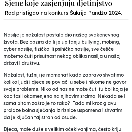
Sjene koje zasjenjuju djetinjstvo
Rad pristigao na konkurs Šukrija Pandžo 2024.
Nasilje je nažalost postalo dio našeg svakonevnog
života. Bez obzira da li je upitanju bullying, mobing,
cyber nasilje, fizičko ili psihičko nasilje, sve češće
možemo čuti prisutnost nekog oblika nasilja u našoj
državi i društvu.
Nažalost, tužniji je momenat kada zapravo shvatimo
koliko ljudi i djece se povlači u sebe i nikome ne govori
svoje probleme. Niko od nas ne može čuti tu bol koja je
kao fosil okamenjena na njihovim srcima. Nekada se i
sama pitam zašto je to tako? Tada mi kroz glavu
prolaze bolna sjećanja iz riznice uspomena i shvatim
da je ključan taj strah od osude.
Djeca, male duše s velikim očekivanjima, često kriju