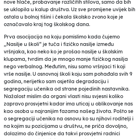
nove hlače, probavanje različitih stilova, samo da bih
se uklopila u kalup društva. Uz sve promijene uvijek bih
ostala u bolnoj tišini i čekala školsko zvono koje je
označavalo kraj tog školskog dana.
Prva asocijacija na koju pomislimo kada čujemo
,,Nasilje u školi“ je tuča i fizičko nasilje između
vršnjaka, kao neko ko je prošao nasilje u školskim
klupama, tvrdim da je mnogo manje fizičkog nasilja
nego verbalnog. Međutim, nisu samo vršnjaci ti koji
vrše nasilje. U osnovnoj školi koju sam pohađala svih 9
godina, nerijetko sam osjetila degradaciju i
segregaciju učenika od strane pojedinih nastavnika.
Nažalost mislim da organi vlasti nisu svjesni koliko
zapravo prosvjetni kadar ima uticaj u oblikovanje nas
kao osoba u najranijim fazama našeg života. Pošto se
o segregaciji učenika na osnovu ko su njihovi roditelji i
na kojim su pozicijama u društvu, ne priča dovoljno,
dolazimo do činjenice da takvi prosvjetni radnici