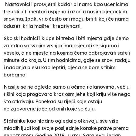
Nastavnici i prosvjetni kadar bi nama kao učenicima
trebali biti mentori uspjeha i uzori u našim dječačkim
snovima. Ipak, vrlo često oni mogu biti ti koji će nama
oduzeti krila mašte i kreativnosti.
Školski hodnici i klupe bi trebali biti mjesta gdje ćemo
zajedno sa svojim vršnjacima osjećati se sigurno i
veselo, a ne mjesta na kojima ćemo odbrojavati sate i
minute do kraja. U tim hodnicima, gdje se snovi rađaju
i nadanja plešu kao leptiri, djeca se bore s tihim
borbama.
Nasilje se ne ogleda samo u očima i dlanovima, već u
tišini koja progovara kroz osmijehe koji kriju više nego
što otkrivaju. Ponekad su riječi koje ostaju
neizgovorene jače od onih koje se čuju.
Statistike kao hladno ogledalo otkrivaju sve više
mladih ljudi koji svoje posljednje korake prave prema
nepoznatom. Godine 2019., u srcu Sarajeva, jedan