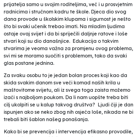
prijatelja samo u svojim roditeljima, već i u prosvjetnim
radnicima i stručnom kadru te škole. Djeca dio svog
dana provode u školskim klupama i sigurnost je nešto
što bi svaki učenik trebao imati. Na mladim ljudima
ostaje ovaj svijet i da bi spriječili daljnje ratove i loše
stvari koji su dio današnjice. Edukacija o takvim
stvarima je veoma važna za promjenu ovog problema,
svi mi se moramo suočiti s problemom, tako da svaki
glas postane jednina.
Za svaku osobu to je jedan bolan proces koji kao da
skida svakim danom sve veći komad naših krila u
maštovitome svijetu, ali iz svega toga zaista možemo
izaći s najboljom poukom. Da li nam uopšte treba biti
cilj ukolpiti se u kalup takvog društva? Ljudi čiji je dan
ispunjen ako se neko zbog nih osjeća loše, nikada ne bi
trebali biti šablon našeg ponašanja.
Kako bi se prevencija i intervencija efikasno provodile,