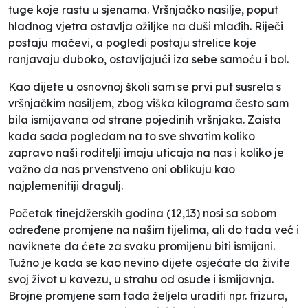
tuge koje rastu u sjenama. Vršnjačko nasilje, poput
hladnog vjetra ostavlja ožiljke na duši mlađih. Riječi
postaju mačevi, a pogledi postaju strelice koje
ranjavaju duboko, ostavljajući iza sebe samoću i bol.
Kao dijete u osnovnoj školi sam se prvi put susrela s
vršnjačkim nasiljem, zbog viška kilograma često sam
bila ismijavana od strane pojedinih vršnjaka. Zaista
kada sada pogledam na to sve shvatim koliko
zapravo naši roditelji imaju uticaja na nas i koliko je
važno da nas prvenstveno oni oblikuju kao
najplemenitiji dragulj.
Početak tinejdžerskih godina (12,13) nosi sa sobom
određene promjene na našim tijelima, ali do tada već i
naviknete da ćete za svaku promijenu biti ismijani.
Tužno je kada se kao nevino dijete osjećate da živite
svoj život u kavezu, u strahu od osude i ismijavnja.
Brojne promjene sam tada željela uraditi npr. frizura,