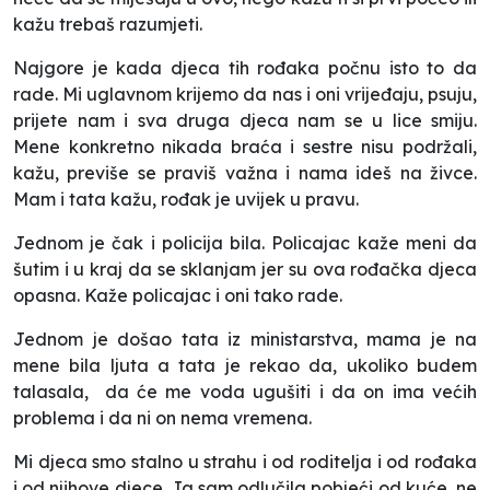
kažu trebaš razumjeti.
Najgore je kada djeca tih rođaka počnu isto to da
rade. Mi uglavnom krijemo da nas i oni vrijeđaju, psuju,
prijete nam i sva druga djeca nam se u lice smiju.
Mene konkretno nikada braća i sestre nisu podržali,
kažu, previše se praviš važna i nama ideš na živce.
Mam i tata kažu, rođak je uvijek u pravu.
Jednom je čak i policija bila. Policajac kaže meni da
šutim i u kraj da se sklanjam jer su ova rođačka djeca
opasna. Kaže policajac i oni tako rade.
Jednom je došao tata iz ministarstva, mama je na
mene bila ljuta a tata je rekao da, ukoliko budem
talasala, da će me voda ugušiti i da on ima većih
problema i da ni on nema vremena.
Mi djeca smo stalno u strahu i od roditelja i od rođaka
i od njihove djece. Ja sam odlučila pobjeći od kuće, ne