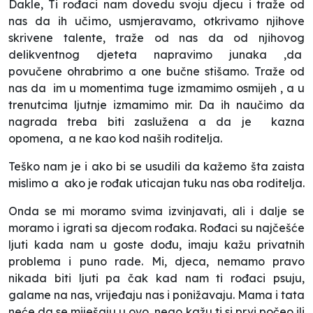
Dakle, Ti rođaci nam dovedu svoju djecu i traže od
nas da ih učimo, usmjeravamo, otkrivamo njihove
skrivene talente, traže od nas da od njihovog
delikventnog djeteta napravimo junaka ,da
povučene ohrabrimo a one bučne stišamo. Traže od
nas da im u momentima tuge izmamimo osmijeh , a u
trenutcima ljutnje izmamimo mir. Da ih naučimo da
nagrada treba biti zaslužena a da je
kazna
opomena, a ne kao kod naših roditelja.
Teško nam je i ako bi se usudili da kažemo šta zaista
mislimo a
ako je rođak uticajan tuku nas oba roditelja.
Onda se mi moramo svima izvinjavati, ali i dalje se
moramo i igrati sa djecom rođaka. Rođaci su najčešće
ljuti kada nam u goste dođu, imaju kažu privatnih
problema i puno rade. Mi, djeca, nemamo pravo
nikada biti ljuti pa čak kad nam ti rođaci psuju,
galame na nas, vrijeđaju nas i ponižavaju. Mama i tata
neće da se miješaju u ovo, nego kažu ti si prvi počeo ili