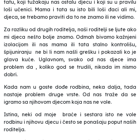
tatu, koji tužakaju nas ostalu djecu i koji su u pravilu
loši učenici. Mama i tata su isto bili loši đaci ali mi,
djeca, se trebamo praviti da to ne znamo ili ne vidimo.
Za razliku od drugih roditelja, naši roditelji se ljute ako
mi djeca nešto bolje znamo. Odmah bivamo kažnjeni
izolacijom ili nas mama ili tata stalno kontrolišu,
špijuniranju ne bi li nam našli grešku i pokazali ko je
glava kuće. Uglavnom, svako od nas djece ima
problem da , koliko god se trudili, nikada im nismo
dobri.
Kada nam u goste dođe rodbina, neka dalja, tada
nastaje problem druge vrste. Od nas traže da se
igramo sa njihovom djecom koja nas ne vole.
Istina, neki od moje braće i sestara isto ne vole
rodbinu i njihovu djecu i često se ponašaju poput naših
roditelja.