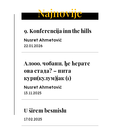
ext
Najnovije
9. Konferencija inn the hills
Nusret Ahmetović
22.01.2026
Алооо, чобани, ђе ћерате
ова стада? – пита
кури(кулум)јак (1)
Nusret Ahmetović
13.11.2025
U širem besmislu
17.02.2025