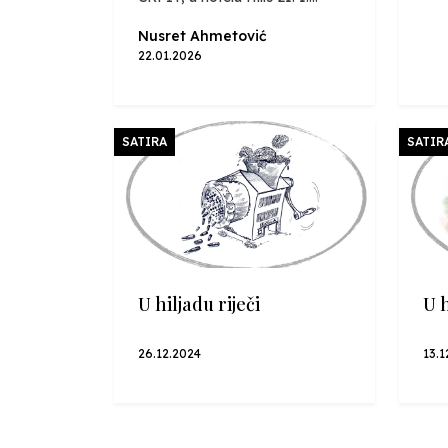
Nusret Ahmetović
22.01.2026
SATIRA
SATIR
U hiljadu riječi
U h
26.12.2024
13.1