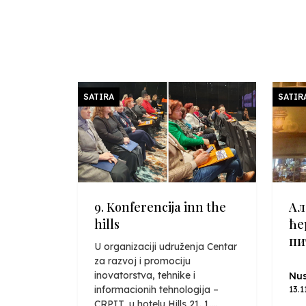
SATIRA
SATIR
9. Konferencija inn the
Ал
hills
ће
пи
U organizaciji udruženja Centar
za razvoj i promociju
inovatorstva, tehnike i
Nus
informacionih tehnologija –
13.1
CRPIT, u hotelu Hills 21. 1....