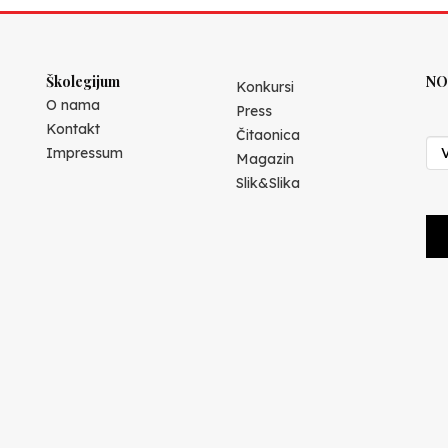
Školegijum
NO
Konkursi
O nama
Press
Kontakt
Čitaonica
Impressum
Magazin
Slik&Slika