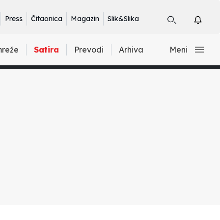
Press
Čitaonica
Magazin
Slik&Slika
mreže
Satira
Prevodi
Arhiva
Meni