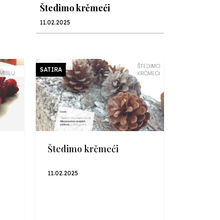
Štedimo krčmeći
11.02.2025
U hiljadu riječi
26.12.2024
SATIRA
U hiljadu riječi
13.12.2024
U hiljadu riječi
Štedimo krčmeći
05.12.2024
11.02.2025
U hiljadu riječi
28.11.2024