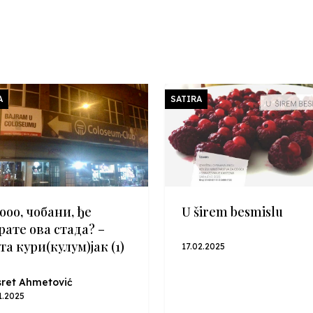
A
SATIRA
ооо, чобани, ђе
U širem besmislu
рате ова стада? –
та кури(кулум)јак (1)
17.02.2025
ret Ahmetović
1.2025