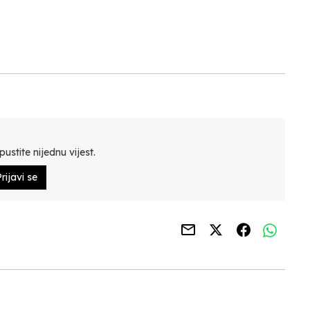
N
ustite nijednu vijest.
rijavi se