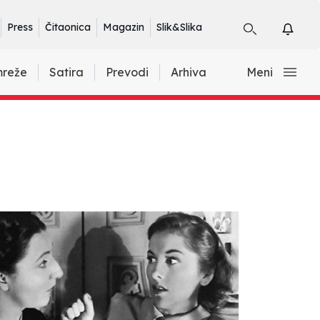
Press
Čitaonica
Magazin
Slik&Slika
mreže
Satira
Prevodi
Arhiva
Meni