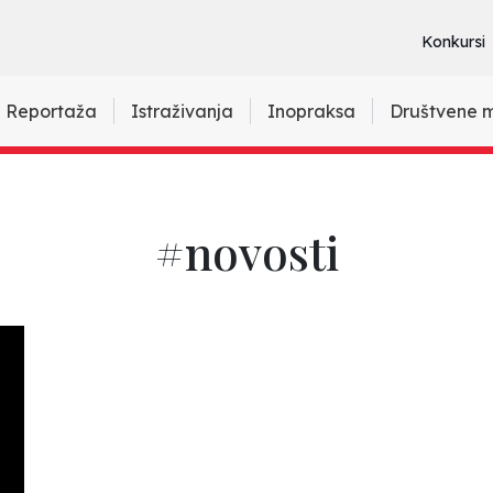
Konkursi
Reportaža
Istraživanja
Inopraksa
Društvene 
#novosti