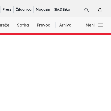
Press
Čitaonica
Magazin
Slik&Slika
mreže
Satira
Prevodi
Arhiva
Meni