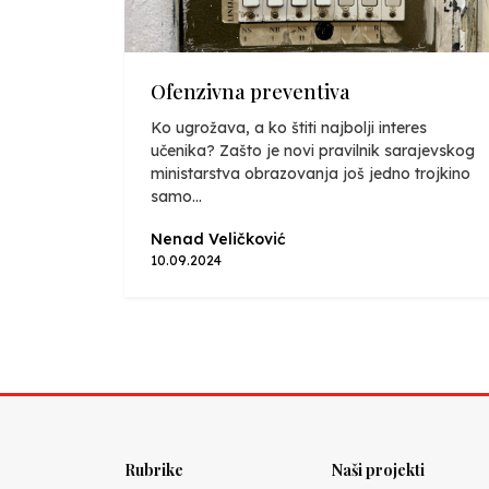
Ofenzivna preventiva
Ko ugrožava, a ko štiti najbolji interes
učenika? Zašto je novi pravilnik sarajevskog
ministarstva obrazovanja još jedno trojkino
samo...
Nenad Veličković
10.09.2024
Rubrike
Naši projekti