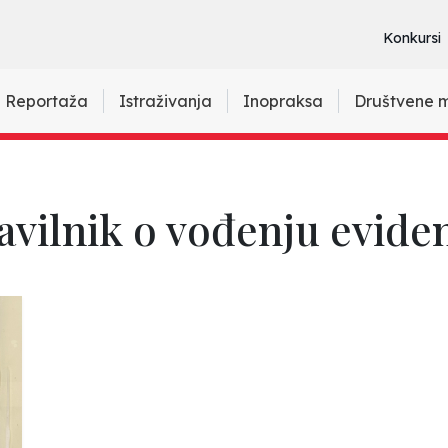
Konkursi
Reportaža
Istraživanja
Inopraksa
Društvene 
avilnik o vođenju eviden