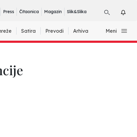
Press
Čitaonica
Magazin
Slik&Slika
mreže
Satira
Prevodi
Arhiva
Meni
cije