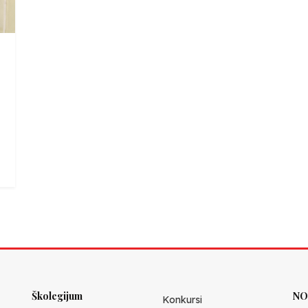
Školegijum
NO
Konkursi