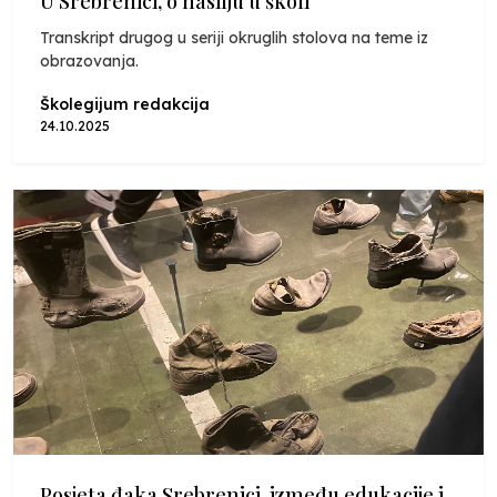
U Srebrenici, o nasilju u školi
Transkript drugog u seriji okruglih stolova na teme iz
obrazovanja.
Školegijum redakcija
24.10.2025
Posjeta đaka Srebrenici, između edukacije i